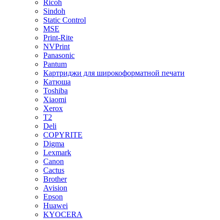
Ricoh
Sindoh
Static Control
MSE
Print-Rite
NVPrint
Panasonic
Pantum
Картриджи для широкоформатной печати
Катюша
Toshiba
Xiaomi
Xerox
T2
Deli
COPYRITE
Digma
Lexmark
Canon
Cactus
Brother
Avision
Epson
Huawei
KYOCERA