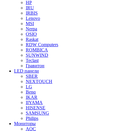
HP
IRU
IRBIS
Lenovo
MSI
Nerpa
OSIO
Raskat
RDW Computers
ROMBICA
SUNWIND
Teclast
Гравитон
LED панели
SBER
NEXTOUCH
LG
Benq
IKAR
IIYAMA
HISENSE
SAMSUNG
Philips
Мониторы
AOC