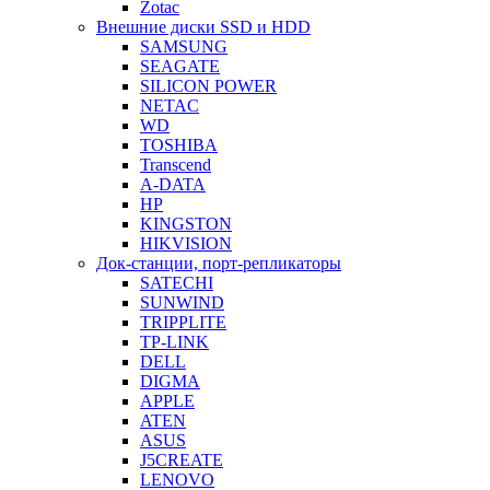
Zotac
Внешние диски SSD и HDD
SAMSUNG
SEAGATE
SILICON POWER
NETAC
WD
TOSHIBA
Transcend
A-DATA
HP
KINGSTON
HIKVISION
Док-станции, порт-репликаторы
SATECHI
SUNWIND
TRIPPLITE
TP-LINK
DELL
DIGMA
APPLE
ATEN
ASUS
J5CREATE
LENOVO