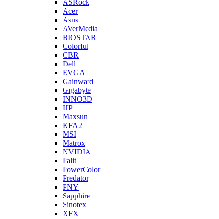
ASRock
Acer
Asus
AVerMedia
BIOSTAR
Colorful
CBR
Dell
EVGA
Gainward
Gigabyte
INNO3D
HP
Maxsun
KFA2
MSI
Matrox
NVIDIA
Palit
PowerColor
Predator
PNY
Sapphire
Sinotex
XFX