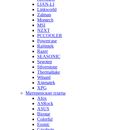
LIAN-LI
Linkworld
Zalman
Montech
MSI
NZXT
PCCOOLER
Powercase
Raijintek
Razer
SEASONIC
Segotep
Silverstone
Thermaltake
Winard
Xigmatek
XPG
Материнские платы
Afox
ASRock
ASUS
Biostar
Colorful
Esonic
Gigabyte