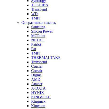
Synology
TOSHIBA
Transcend
WD
ТМИ
Оперативная память
Samsung
Silicon Power
MCPoint
NETAC
Patriot
Pat
ТМИ
THERMALTAKE
Transcend
Crucial
Corsair
Digma
AMD
Apacer
A-DATA
HYNIX
KINGSPEC
Kingmax
Kingston