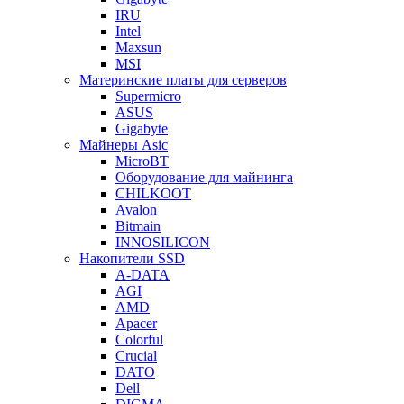
IRU
Intel
Maxsun
MSI
Материнские платы для серверов
Supermicro
ASUS
Gigabyte
Майнеры Asic
MicroBT
Оборудование для майнинга
CHILKOOT
Avalon
Bitmain
INNOSILICON
Накопители SSD
A-DATA
AGI
AMD
Apacer
Colorful
Crucial
DATO
Dell