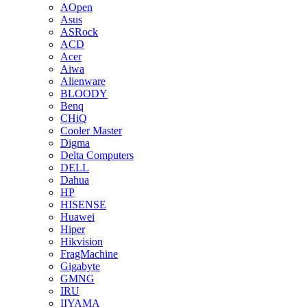
AOpen
Asus
ASRock
ACD
Acer
Aiwa
Alienware
BLOODY
Benq
CHiQ
Cooler Master
Digma
Delta Computers
DELL
Dahua
HP
HISENSE
Huawei
Hiper
Hikvision
FragMachine
Gigabyte
GMNG
IRU
IIYAMA