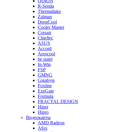
QDION
R-Senda
Thermaltake
Zalman
DeepCool
Cooler Master
Corsair
Chieftec
ASUS
Accord
Aerocool
be quiet
In-Win
FSP
GMNG
Gigabyte
Foxline
ExeGate
Formula
FRACTAL DESIGN
Hiper
Hipro
Видеокарты
AMD Radeon
Afox