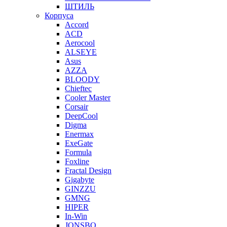
ШТИЛЬ
Корпуса
Accord
ACD
Aerocool
ALSEYE
Asus
AZZA
BLOODY
Chieftec
Cooler Master
Corsair
DeepCool
Digma
Enermax
ExeGate
Formula
Foxline
Fractal Design
Gigabyte
GINZZU
GMNG
HIPER
In-Win
JONSBO