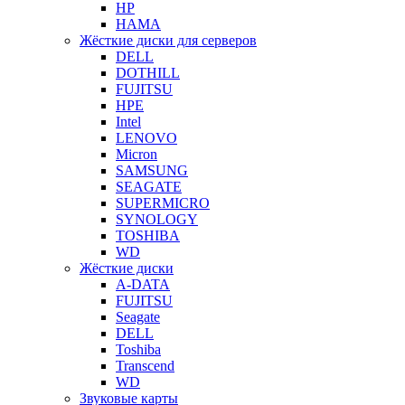
HP
HAMA
Жёсткие диски для серверов
DELL
DOTHILL
FUJITSU
HPE
Intel
LENOVO
Micron
SAMSUNG
SEAGATE
SUPERMICRO
SYNOLOGY
TOSHIBA
WD
Жёсткие диски
A-DATA
FUJITSU
Seagate
DELL
Toshiba
Transcend
WD
Звуковые карты