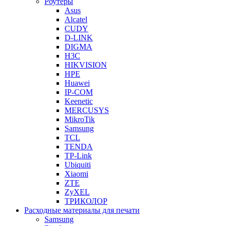
Роутеры
Asus
Alcatel
CUDY
D-LINK
DIGMA
H3C
HIKVISION
HPE
Huawei
IP-COM
Keenetic
MERCUSYS
MikroTik
Samsung
TCL
TENDA
TP-Link
Ubiquiti
Xiaomi
ZTE
ZyXEL
ТРИКОЛОР
Расходные материалы для печати
Samsung