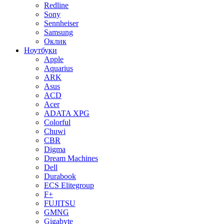
Redline
Sony
Sennheiser
Samsung
Оклик
Ноутбуки
Apple
Aquarius
ARK
Asus
ACD
Acer
ADATA XPG
Colorful
Chuwi
CBR
Digma
Dream Machines
Dell
Durabook
ECS Elitegroup
F+
FUJITSU
GMNG
Gigabyte