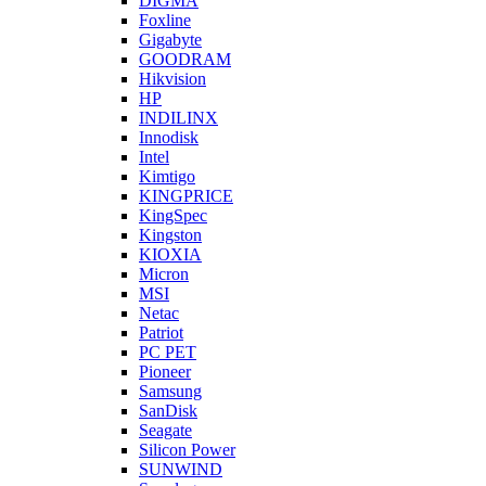
DIGMA
Foxline
Gigabyte
GOODRAM
Hikvision
HP
INDILINX
Innodisk
Intel
Kimtigo
KINGPRICE
KingSpec
Kingston
KIOXIA
Micron
MSI
Netac
Patriot
PC PET
Pioneer
Samsung
SanDisk
Seagate
Silicon Power
SUNWIND