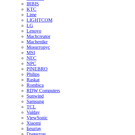
IRBIS
KTC
Lime
LIGHTCOM
LG
Lenovo
Machcreator
Machenike
Мониторус
MSI
NEC
NPC
PINEBRO
Philips
Raskat
Rombica
RDW Computers
Sunwind
Samsung
TCL
Valday
ViewSonic
Xiaomi
Бештау
Гравитон