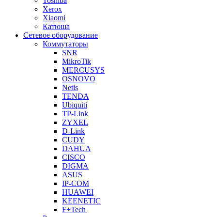
Toshiba
Xerox
Xiaomi
Катюша
Сетевое оборудование
Коммутаторы
SNR
MikroTik
MERCUSYS
OSNOVO
Netis
TENDA
Ubiquiti
TP-Link
ZYXEL
D-Link
CUDY
DAHUA
CISCO
DIGMA
ASUS
IP-COM
HUAWEI
KEENETIC
F+Tech