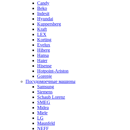
Candy
Beko
Indesit
Hyundai
Kuppersberg
Kraft
LEX
Korting
Evelux
Hiberg
Hansa
Haier
Hisense
Hotpoint-Ariston
Gorenje
Посудомоечные машины
Samsung
Siemens
Schaub Lorenz
SMEG
Midea
Miele
LG
Maunfeld
NEFF