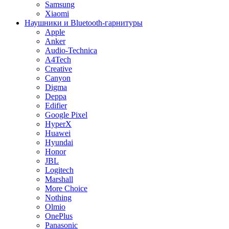
Samsung
Xiaomi
Наушники и Bluetooth-гарнитуры
Apple
Anker
Audio-Technica
A4Tech
Creative
Canyon
Digma
Deppa
Edifier
Google Pixel
HyperX
Huawei
Hyundai
Honor
JBL
Logitech
Marshall
More Choice
Nothing
Olmio
OnePlus
Panasonic