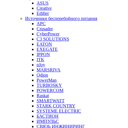
ASUS
Creative
Edifier
Источники бесперебойного питания
APC
Crusader
CyberPower
C3 SOLUTIONS
EATON
EXEGATE
IPPON
ITK
nJoy
MARSRIVA
Qdion
PowerMan
TURBOSKY
POWERCOM
Raskat
SMARTWATT
STARK COUNTRY
SYSTEME ELECTRIC
БАСТИОН
ИМПУЛЬС
СВЯЗЬ ИНЖИНИРИНГ