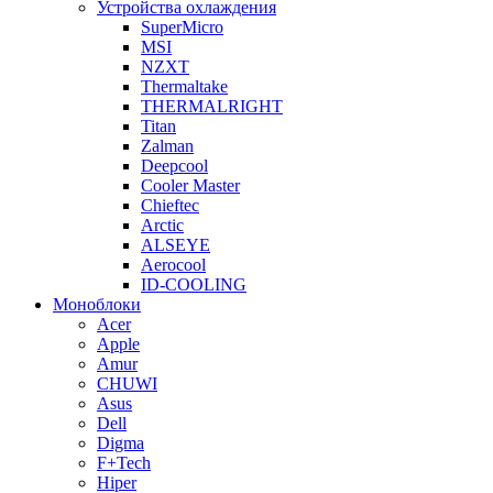
Устройства охлаждения
SuperMicro
MSI
NZXT
Thermaltake
THERMALRIGHT
Titan
Zalman
Deepcool
Cooler Master
Chieftec
Arctic
ALSEYE
Aerocool
ID-COOLING
Моноблоки
Acer
Apple
Amur
CHUWI
Asus
Dell
Digma
F+Tech
Hiper