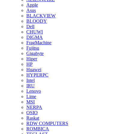
Apple
Asus
BLACKVIEW
BLOODY
Dell
CHUWI
DIGMA
FragMachine
Fujitsu
Gigabyte
Hiper
HP
Huawei
HYPERPC
Intel
IRU
Lenovo
Lime
MSI
NERPA
OSIO
Raskat
RDW COMPUTERS
ROMBICA