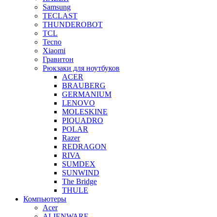
Samsung
TECLAST
THUNDEROBOT
TCL
Tecno
Xiaomi
Гравитон
Рюкзаки для ноутбуков
ACER
BRAUBERG
GERMANIUM
LENOVO
MOLESKINE
PIQUADRO
POLAR
Razer
REDRAGON
RIVA
SUMDEX
SUNWIND
The Bridge
THULE
Компьютеры
Acer
ALIENWARE