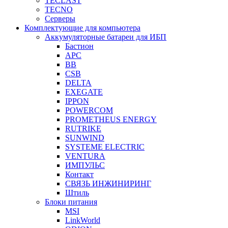
TECLAST
TECNO
Серверы
Комплектующие для компьютера
Аккумуляторные батареи для ИБП
Бастион
APC
BB
CSB
DELTA
EXEGATE
IPPON
POWERCOM
PROMETHEUS ENERGY
RUTRIKE
SUNWIND
SYSTEME ELECTRIC
VENTURA
ИМПУЛЬС
Контакт
СВЯЗЬ ИНЖИНИРИНГ
Штиль
Блоки питания
MSI
LinkWorld