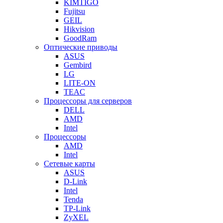
KIMTIGO
Fujitsu
GEIL
Hikvision
GoodRam
Оптические приводы
ASUS
Gembird
LG
LITE-ON
TEAC
Процессоры для серверов
DELL
AMD
Intel
Процессоры
AMD
Intel
Сетевые карты
ASUS
D-Link
Intel
Tenda
TP-Link
ZyXEL