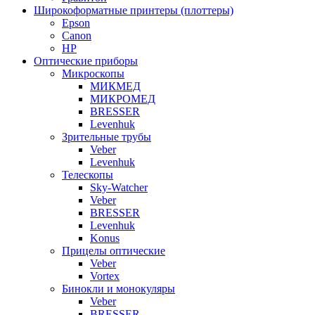
Широкоформатные принтеры (плоттеры)
Epson
Canon
HP
Оптические приборы
Микроскопы
МИКМЕД
МИКРОМЕД
BRESSER
Levenhuk
Зрительные трубы
Veber
Levenhuk
Телескопы
Sky-Watcher
Veber
BRESSER
Levenhuk
Konus
Прицелы оптические
Veber
Vortex
Бинокли и монокуляры
Veber
BRESSER