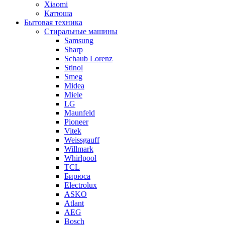
Xiaomi
Катюша
Бытовая техника
Стиральные машины
Samsung
Sharp
Schaub Lorenz
Stinol
Smeg
Midea
Miele
LG
Maunfeld
Pioneer
Vitek
Weissgauff
Willmark
Whirlpool
TCL
Бирюса
Electrolux
ASKO
Atlant
AEG
Bosch