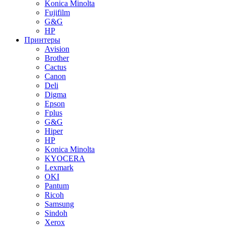
Konica Minolta
Fujifilm
G&G
HP
Принтеры
Avision
Brother
Cactus
Canon
Deli
Digma
Epson
Fplus
G&G
Hiper
HP
Konica Minolta
KYOCERA
Lexmark
OKI
Pantum
Ricoh
Samsung
Sindoh
Xerox