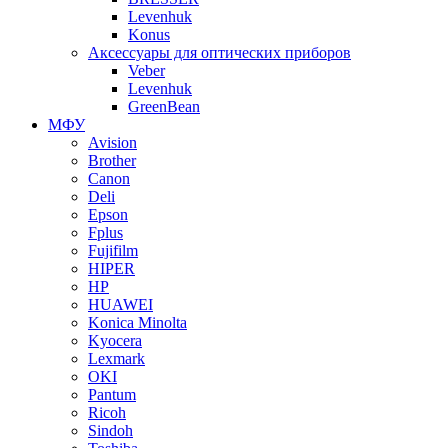
Levenhuk
Konus
Аксессуары для оптических приборов
Veber
Levenhuk
GreenBean
МФУ
Avision
Brother
Canon
Deli
Epson
Fplus
Fujifilm
HIPER
HP
HUAWEI
Konica Minolta
Kyocera
Lexmark
OKI
Pantum
Ricoh
Sindoh