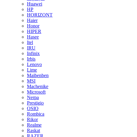
Huawei
HP
HORIZONT
Haier
Honor
HIPER
Hasee
Itel
IRU
Infinix
Irbis
Lenovo
Lime
Maibenben
MSI
Machenike
Microsoft
Nerpa
Prestigio
OSIO
Rombica
Rikor
Realme
Raskat
RAZER