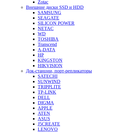
Zotac
Внешние диски SSD и HDD
SAMSUNG
SEAGATE
SILICON POWER
NETAC
WD
TOSHIBA
Transcend
A-DATA
HP
KINGSTON
HIKVISION
Док-станции, порт-репликаторы
SATECHI
SUNWIND
TRIPPLITE
TP-LINK
DELL
DIGMA
APPLE
ATEN
ASUS
J5CREATE
LENOVO