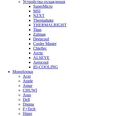
Устройства охлаждения
SuperMicro
MSI
NZXT
Thermaltake
THERMALRIGHT
Titan
Zalman
Deepcool
Cooler Master
Chieftec
Arctic
ALSEYE
Aerocool
ID-COOLING
Моноблоки
Acer
Apple
Amur
CHUWI
Asus
Dell
Digma
F+Tech
Hiper