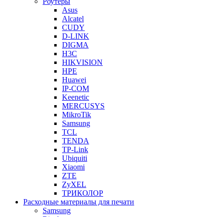
Роутеры
Asus
Alcatel
CUDY
D-LINK
DIGMA
H3C
HIKVISION
HPE
Huawei
IP-COM
Keenetic
MERCUSYS
MikroTik
Samsung
TCL
TENDA
TP-Link
Ubiquiti
Xiaomi
ZTE
ZyXEL
ТРИКОЛОР
Расходные материалы для печати
Samsung