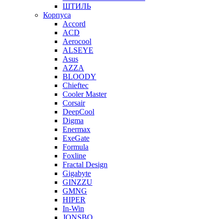
ШТИЛЬ
Корпуса
Accord
ACD
Aerocool
ALSEYE
Asus
AZZA
BLOODY
Chieftec
Cooler Master
Corsair
DeepCool
Digma
Enermax
ExeGate
Formula
Foxline
Fractal Design
Gigabyte
GINZZU
GMNG
HIPER
In-Win
JONSBO