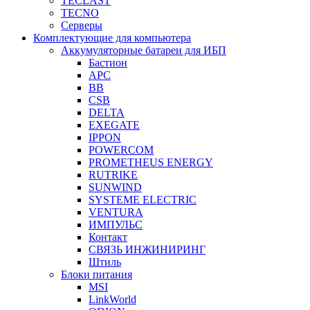
TECLAST
TECNO
Серверы
Комплектующие для компьютера
Аккумуляторные батареи для ИБП
Бастион
APC
BB
CSB
DELTA
EXEGATE
IPPON
POWERCOM
PROMETHEUS ENERGY
RUTRIKE
SUNWIND
SYSTEME ELECTRIC
VENTURA
ИМПУЛЬС
Контакт
СВЯЗЬ ИНЖИНИРИНГ
Штиль
Блоки питания
MSI
LinkWorld