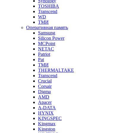
Synology
TOSHIBA
Transcend
WD
ТМИ
Оперативная память
Samsung
Silicon Power
MCPoint
NETAC
Patriot
Pat
ТМИ
THERMALTAKE
Transcend
Crucial
Corsair
Digma
AMD
Apacer
A-DATA
HYNIX
KINGSPEC
Kingmax
Kingston