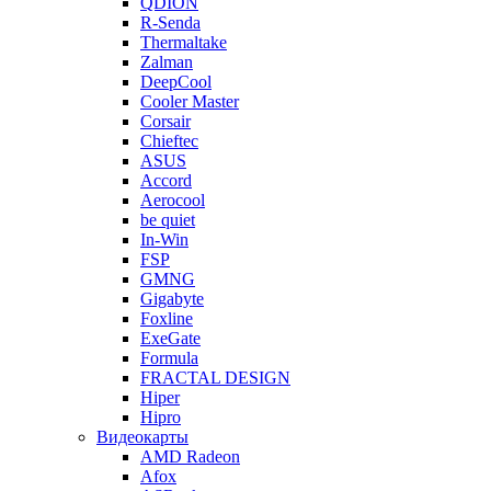
QDION
R-Senda
Thermaltake
Zalman
DeepCool
Cooler Master
Corsair
Chieftec
ASUS
Accord
Aerocool
be quiet
In-Win
FSP
GMNG
Gigabyte
Foxline
ExeGate
Formula
FRACTAL DESIGN
Hiper
Hipro
Видеокарты
AMD Radeon
Afox