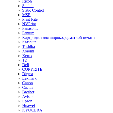
Ricoh
Sindoh
Static Control
MSE
Print-Rite
NVPrint
Panasonic
Pantum
Картриджи для широкоформатной печати
Катюша
Toshiba
Xiaomi
Xerox
T2
Deli
COPYRITE
Digma
Lexmark
Canon
Cactus
Brother
Avision
Epson
Huawei
KYOCERA