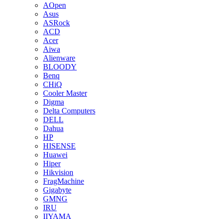
AOpen
Asus
ASRock
ACD
Acer
Aiwa
Alienware
BLOODY
Benq
CHiQ
Cooler Master
Digma
Delta Computers
DELL
Dahua
HP
HISENSE
Huawei
Hiper
Hikvision
FragMachine
Gigabyte
GMNG
IRU
IIYAMA