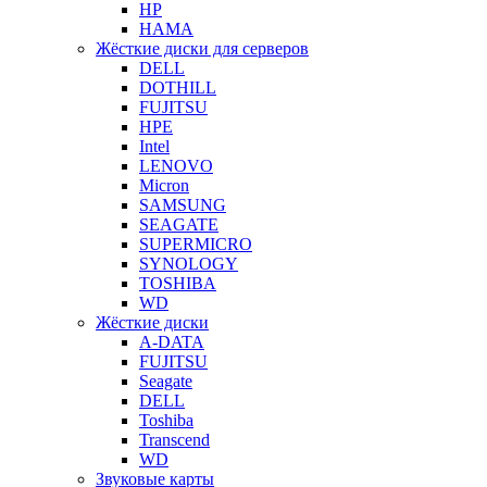
HP
HAMA
Жёсткие диски для серверов
DELL
DOTHILL
FUJITSU
HPE
Intel
LENOVO
Micron
SAMSUNG
SEAGATE
SUPERMICRO
SYNOLOGY
TOSHIBA
WD
Жёсткие диски
A-DATA
FUJITSU
Seagate
DELL
Toshiba
Transcend
WD
Звуковые карты