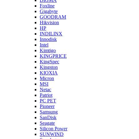
DIGMA
Foxline
Gigabyte
GOODRAM
Hikvision
HP
INDILINX
Innodisk
Intel
Kimtigo
KINGPRICE
KingSpec
Kingston
KIOXIA
Micron
MSI
Netac
Patriot
PC PET
Pioneer
Samsung
SanDisk
Seagate
Silicon Power
SUNWIND