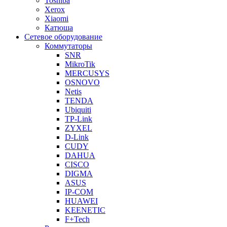
Toshiba
Xerox
Xiaomi
Катюша
Сетевое оборудование
Коммутаторы
SNR
MikroTik
MERCUSYS
OSNOVO
Netis
TENDA
Ubiquiti
TP-Link
ZYXEL
D-Link
CUDY
DAHUA
CISCO
DIGMA
ASUS
IP-COM
HUAWEI
KEENETIC
F+Tech