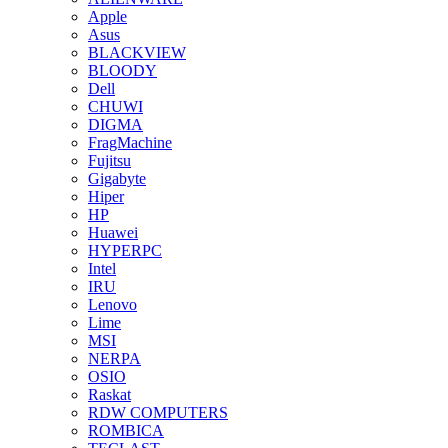
Apple
Asus
BLACKVIEW
BLOODY
Dell
CHUWI
DIGMA
FragMachine
Fujitsu
Gigabyte
Hiper
HP
Huawei
HYPERPC
Intel
IRU
Lenovo
Lime
MSI
NERPA
OSIO
Raskat
RDW COMPUTERS
ROMBICA