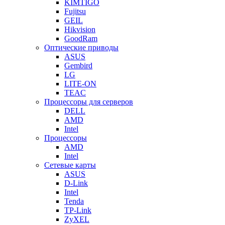
KIMTIGO
Fujitsu
GEIL
Hikvision
GoodRam
Оптические приводы
ASUS
Gembird
LG
LITE-ON
TEAC
Процессоры для серверов
DELL
AMD
Intel
Процессоры
AMD
Intel
Сетевые карты
ASUS
D-Link
Intel
Tenda
TP-Link
ZyXEL