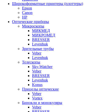
Широкоформатные принтеры (плоттеры)
Epson
Canon
HP
Оптические приборы
Микроскопы
МИКМЕД
МИКРОМЕД
BRESSER
Levenhuk
Зрительные трубы
Veber
Levenhuk
Телескопы
Sky-Watcher
Veber
BRESSER
Levenhuk
Konus
Прицелы оптические
Veber
Vortex
Бинокли и монокуляры
Veber
BRESSER