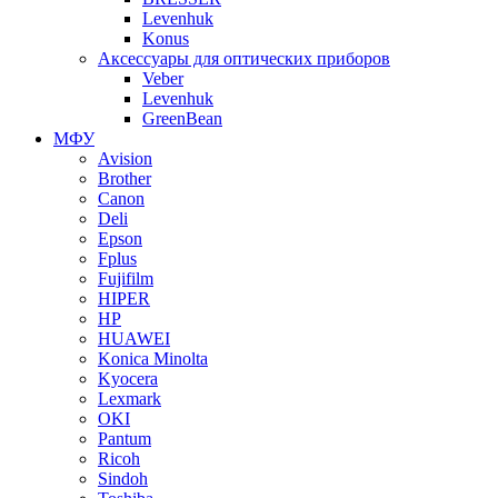
Levenhuk
Konus
Аксессуары для оптических приборов
Veber
Levenhuk
GreenBean
МФУ
Avision
Brother
Canon
Deli
Epson
Fplus
Fujifilm
HIPER
HP
HUAWEI
Konica Minolta
Kyocera
Lexmark
OKI
Pantum
Ricoh
Sindoh