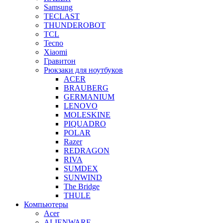
Samsung
TECLAST
THUNDEROBOT
TCL
Tecno
Xiaomi
Гравитон
Рюкзаки для ноутбуков
ACER
BRAUBERG
GERMANIUM
LENOVO
MOLESKINE
PIQUADRO
POLAR
Razer
REDRAGON
RIVA
SUMDEX
SUNWIND
The Bridge
THULE
Компьютеры
Acer
ALIENWARE