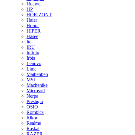
Huawei
HP
HORIZONT
Haier
Honor
HIPER
Hasee
Itel
IRU
Infinix
Irbis
Lenovo
Lime
Maibenben
MSI
Machenike
Microsoft
Nerpa
Prestigio
OSIO
Rombica
Rikor
Realme
Raskat
RAZER