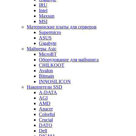
IRU
Intel
Maxsun
MSI
Материнские платы для серверов
Supermicro
ASUS
Gigabyte
Майнеры Asic
MicroBT
Оборудование для майнинга
CHILKOOT
Avalon
Bitmain
INNOSILICON
Накопители SSD
A-DATA
AGI
AMD
Apacer
Colorful
Crucial
DATO
Dell