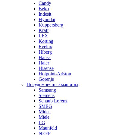
Candy
Beko
Indesit
Hyundai
Kuppersberg
Kraft
LEX
Korting
Evelux
Hiberg
Hansa
Haier
Hisense
Hotpoint-Ariston
Gorenje
Посудомоечные машины
Samsung
Siemens
Schaub Lorenz
SMEG
Midea
Miele
LG
Maunfeld
NEFF