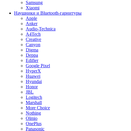
Samsung
Xiaomi
Наушники и Bluetooth-гарнитуры
Apple
Anker
Audio-Technica
A4Tech
Creative
Canyon
Digma
Deppa
Edifier
Google Pixel
HyperX
Huawei
Hyundai
Honor
JBL
Logitech
Marshall
More Choice
Nothing
Olmio
OnePlus
Panasonic