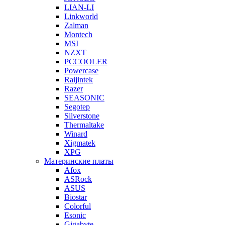
LIAN-LI
Linkworld
Zalman
Montech
MSI
NZXT
PCCOOLER
Powercase
Raijintek
Razer
SEASONIC
Segotep
Silverstone
Thermaltake
Winard
Xigmatek
XPG
Материнские платы
Afox
ASRock
ASUS
Biostar
Colorful
Esonic
Gigabyte