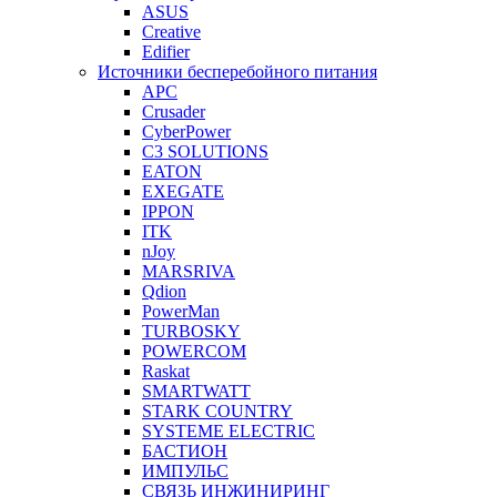
ASUS
Creative
Edifier
Источники бесперебойного питания
APC
Crusader
CyberPower
C3 SOLUTIONS
EATON
EXEGATE
IPPON
ITK
nJoy
MARSRIVA
Qdion
PowerMan
TURBOSKY
POWERCOM
Raskat
SMARTWATT
STARK COUNTRY
SYSTEME ELECTRIC
БАСТИОН
ИМПУЛЬС
СВЯЗЬ ИНЖИНИРИНГ