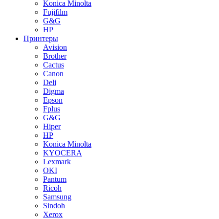
Konica Minolta
Fujifilm
G&G
HP
Принтеры
Avision
Brother
Cactus
Canon
Deli
Digma
Epson
Fplus
G&G
Hiper
HP
Konica Minolta
KYOCERA
Lexmark
OKI
Pantum
Ricoh
Samsung
Sindoh
Xerox