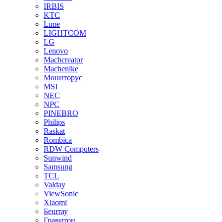
IRBIS
KTC
Lime
LIGHTCOM
LG
Lenovo
Machcreator
Machenike
Мониторус
MSI
NEC
NPC
PINEBRO
Philips
Raskat
Rombica
RDW Computers
Sunwind
Samsung
TCL
Valday
ViewSonic
Xiaomi
Бештау
Гравитон