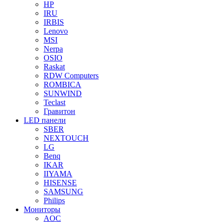
HP
IRU
IRBIS
Lenovo
MSI
Nerpa
OSIO
Raskat
RDW Computers
ROMBICA
SUNWIND
Teclast
Гравитон
LED панели
SBER
NEXTOUCH
LG
Benq
IKAR
IIYAMA
HISENSE
SAMSUNG
Philips
Мониторы
AOC