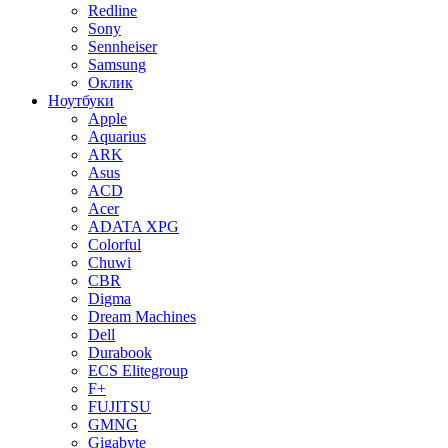
Redline
Sony
Sennheiser
Samsung
Оклик
Ноутбуки
Apple
Aquarius
ARK
Asus
ACD
Acer
ADATA XPG
Colorful
Chuwi
CBR
Digma
Dream Machines
Dell
Durabook
ECS Elitegroup
F+
FUJITSU
GMNG
Gigabyte