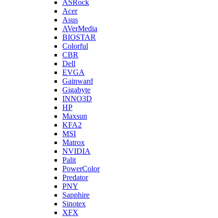
ASRock
Acer
Asus
AVerMedia
BIOSTAR
Colorful
CBR
Dell
EVGA
Gainward
Gigabyte
INNO3D
HP
Maxsun
KFA2
MSI
Matrox
NVIDIA
Palit
PowerColor
Predator
PNY
Sapphire
Sinotex
XFX