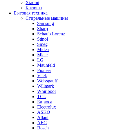
Xiaomi
Катюша
Бытовая техника
Стиральные машины
Samsung
Sharp
Schaub Lorenz
Stinol
Smeg
Midea
Miele
LG
Maunfeld
Pioneer
Vitek
Weissgauff
Willmark
Whirlpool
TCL
Бирюса
Electrolux
ASKO
Atlant
AEG
Bosch