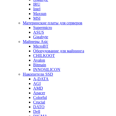
IRU
Intel
Maxsun
MSI
Материнские платы для серверов
Supermicro
ASUS
Gigabyte
Майнеры Asic
MicroBT
Оборудование для майнинга
CHILKOOT
Avalon
Bitmain
INNOSILICON
Накопители SSD
A-DATA
AGI
AMD
Apacer
Colorful
Crucial
DATO
Dell