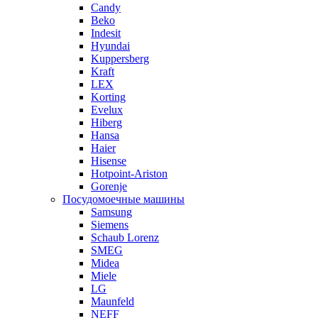
Candy
Beko
Indesit
Hyundai
Kuppersberg
Kraft
LEX
Korting
Evelux
Hiberg
Hansa
Haier
Hisense
Hotpoint-Ariston
Gorenje
Посудомоечные машины
Samsung
Siemens
Schaub Lorenz
SMEG
Midea
Miele
LG
Maunfeld
NEFF