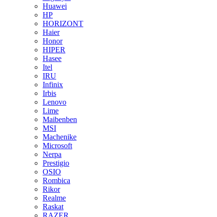
Huawei
HP
HORIZONT
Haier
Honor
HIPER
Hasee
Itel
IRU
Infinix
Irbis
Lenovo
Lime
Maibenben
MSI
Machenike
Microsoft
Nerpa
Prestigio
OSIO
Rombica
Rikor
Realme
Raskat
RAZER