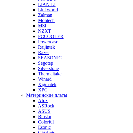
LIAN-LI
Linkworld
Zalman
Montech
MSI
NZXT
PCCOOLER
Powercase
Raijintek
Razer
SEASONIC
Segotep
Silverstone
Thermaltake
Winard
Xigmatek
XPG
Материнские платы
Afox
ASRock
ASUS
Biostar
Colorful
Esonic
Gigabyte