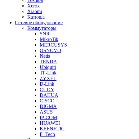
Toshiba
Xerox
Xiaomi
Катюша
Сетевое оборудование
Коммутаторы
SNR
MikroTik
MERCUSYS
OSNOVO
Netis
TENDA
Ubiquiti
TP-Link
ZYXEL
D-Link
CUDY
DAHUA
CISCO
DIGMA
ASUS
IP-COM
HUAWEI
KEENETIC
F+Tech