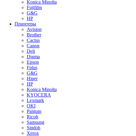
Konica Minolta
Fujifilm
G&G
HP
Принтеры
Avision
Brother
Cactus
Canon
Deli
Digma
Epson
Fplus
G&G
Hiper
HP
Konica Minolta
KYOCERA
Lexmark
OKI
Pantum
Ricoh
Samsung
Sindoh
Xerox