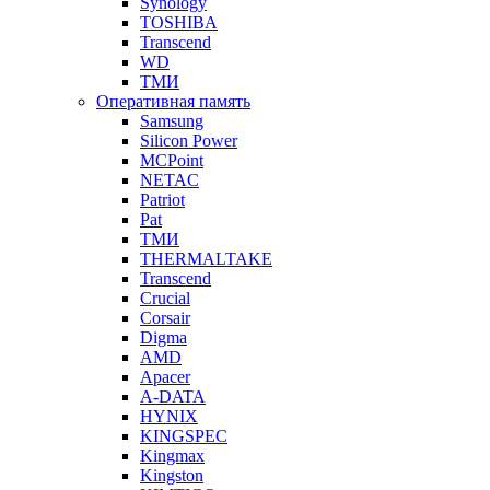
Synology
TOSHIBA
Transcend
WD
ТМИ
Оперативная память
Samsung
Silicon Power
MCPoint
NETAC
Patriot
Pat
ТМИ
THERMALTAKE
Transcend
Crucial
Corsair
Digma
AMD
Apacer
A-DATA
HYNIX
KINGSPEC
Kingmax
Kingston