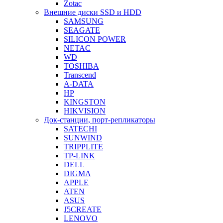
Zotac
Внешние диски SSD и HDD
SAMSUNG
SEAGATE
SILICON POWER
NETAC
WD
TOSHIBA
Transcend
A-DATA
HP
KINGSTON
HIKVISION
Док-станции, порт-репликаторы
SATECHI
SUNWIND
TRIPPLITE
TP-LINK
DELL
DIGMA
APPLE
ATEN
ASUS
J5CREATE
LENOVO