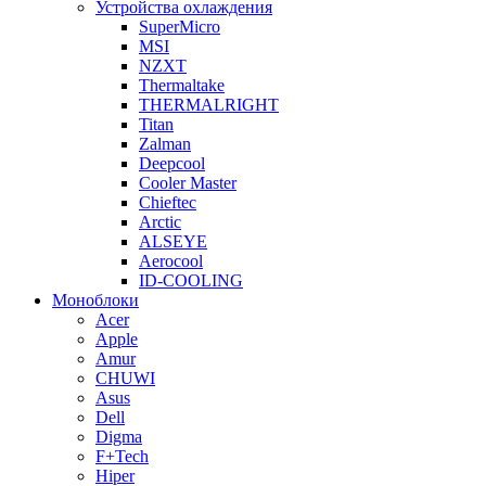
Устройства охлаждения
SuperMicro
MSI
NZXT
Thermaltake
THERMALRIGHT
Titan
Zalman
Deepcool
Cooler Master
Chieftec
Arctic
ALSEYE
Aerocool
ID-COOLING
Моноблоки
Acer
Apple
Amur
CHUWI
Asus
Dell
Digma
F+Tech
Hiper