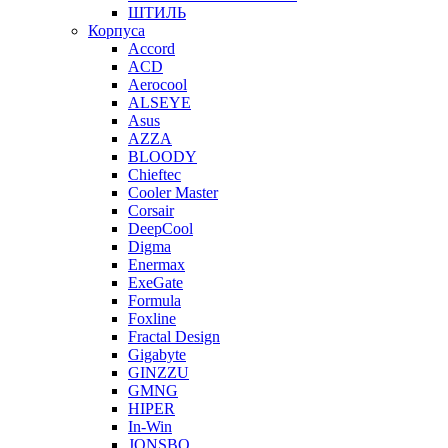
ШТИЛЬ
Корпуса
Accord
ACD
Aerocool
ALSEYE
Asus
AZZA
BLOODY
Chieftec
Cooler Master
Corsair
DeepCool
Digma
Enermax
ExeGate
Formula
Foxline
Fractal Design
Gigabyte
GINZZU
GMNG
HIPER
In-Win
JONSBO