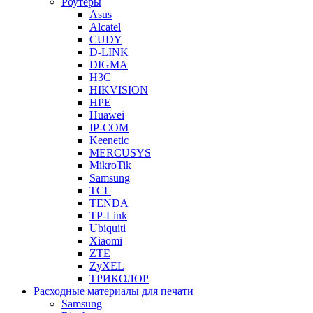
Роутеры
Asus
Alcatel
CUDY
D-LINK
DIGMA
H3C
HIKVISION
HPE
Huawei
IP-COM
Keenetic
MERCUSYS
MikroTik
Samsung
TCL
TENDA
TP-Link
Ubiquiti
Xiaomi
ZTE
ZyXEL
ТРИКОЛОР
Расходные материалы для печати
Samsung