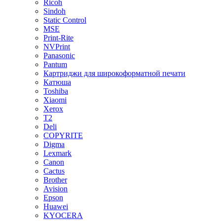
Ricoh
Sindoh
Static Control
MSE
Print-Rite
NVPrint
Panasonic
Pantum
Картриджи для широкоформатной печати
Катюша
Toshiba
Xiaomi
Xerox
T2
Deli
COPYRITE
Digma
Lexmark
Canon
Cactus
Brother
Avision
Epson
Huawei
KYOCERA