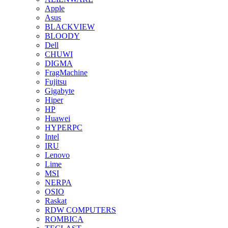
Apple
Asus
BLACKVIEW
BLOODY
Dell
CHUWI
DIGMA
FragMachine
Fujitsu
Gigabyte
Hiper
HP
Huawei
HYPERPC
Intel
IRU
Lenovo
Lime
MSI
NERPA
OSIO
Raskat
RDW COMPUTERS
ROMBICA