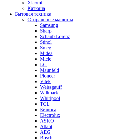
Xiaomi
Катюша
Бытовая техника
Стиральные машины
Samsung
Sharp
Schaub Lorenz
Stinol
Smeg
Midea
Miele
LG
Maunfeld
Pioneer
Vitek
Weissgauff
Willmark
Whirlpool
TCL
Бирюса
Electrolux
ASKO
Atlant
AEG
Bosch