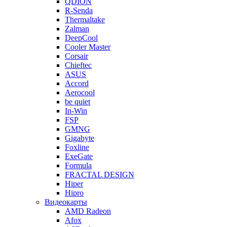
QDION
R-Senda
Thermaltake
Zalman
DeepCool
Cooler Master
Corsair
Chieftec
ASUS
Accord
Aerocool
be quiet
In-Win
FSP
GMNG
Gigabyte
Foxline
ExeGate
Formula
FRACTAL DESIGN
Hiper
Hipro
Видеокарты
AMD Radeon
Afox