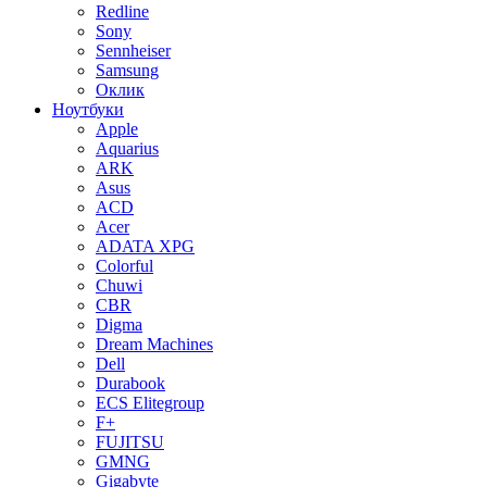
Redline
Sony
Sennheiser
Samsung
Оклик
Ноутбуки
Apple
Aquarius
ARK
Asus
ACD
Acer
ADATA XPG
Colorful
Chuwi
CBR
Digma
Dream Machines
Dell
Durabook
ECS Elitegroup
F+
FUJITSU
GMNG
Gigabyte