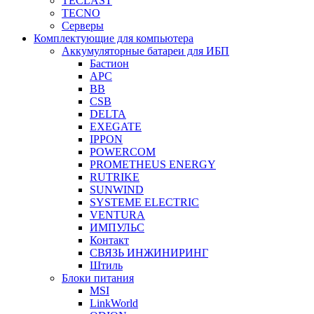
TECLAST
TECNO
Серверы
Комплектующие для компьютера
Аккумуляторные батареи для ИБП
Бастион
APC
BB
CSB
DELTA
EXEGATE
IPPON
POWERCOM
PROMETHEUS ENERGY
RUTRIKE
SUNWIND
SYSTEME ELECTRIC
VENTURA
ИМПУЛЬС
Контакт
СВЯЗЬ ИНЖИНИРИНГ
Штиль
Блоки питания
MSI
LinkWorld