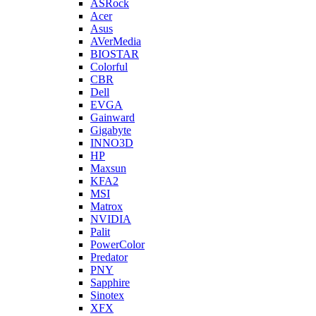
ASRock
Acer
Asus
AVerMedia
BIOSTAR
Colorful
CBR
Dell
EVGA
Gainward
Gigabyte
INNO3D
HP
Maxsun
KFA2
MSI
Matrox
NVIDIA
Palit
PowerColor
Predator
PNY
Sapphire
Sinotex
XFX