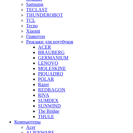
Samsung
TECLAST
THUNDEROBOT
TCL
Tecno
Xiaomi
Гравитон
Рюкзаки для ноутбуков
ACER
BRAUBERG
GERMANIUM
LENOVO
MOLESKINE
PIQUADRO
POLAR
Razer
REDRAGON
RIVA
SUMDEX
SUNWIND
The Bridge
THULE
Компьютеры
Acer
ALIENWARE