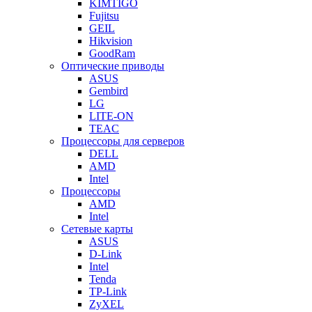
KIMTIGO
Fujitsu
GEIL
Hikvision
GoodRam
Оптические приводы
ASUS
Gembird
LG
LITE-ON
TEAC
Процессоры для серверов
DELL
AMD
Intel
Процессоры
AMD
Intel
Сетевые карты
ASUS
D-Link
Intel
Tenda
TP-Link
ZyXEL