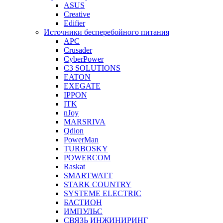
ASUS
Creative
Edifier
Источники бесперебойного питания
APC
Crusader
CyberPower
C3 SOLUTIONS
EATON
EXEGATE
IPPON
ITK
nJoy
MARSRIVA
Qdion
PowerMan
TURBOSKY
POWERCOM
Raskat
SMARTWATT
STARK COUNTRY
SYSTEME ELECTRIC
БАСТИОН
ИМПУЛЬС
СВЯЗЬ ИНЖИНИРИНГ