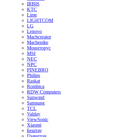
IRBIS
KTC
Lime
LIGHTCOM
LG
Lenovo
Machcreator
Machenike
Мониторус
MSI
NEC
NPC
PINEBRO
Philips
Raskat
Rombica
RDW Computers
Sunwind
Samsung
TCL
Valday
ViewSonic
Xiaomi
Бештау
Гравитон