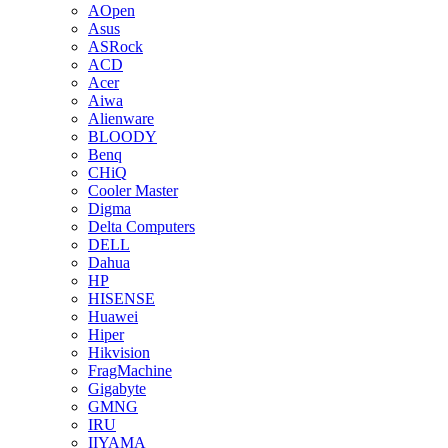
AOpen
Asus
ASRock
ACD
Acer
Aiwa
Alienware
BLOODY
Benq
CHiQ
Cooler Master
Digma
Delta Computers
DELL
Dahua
HP
HISENSE
Huawei
Hiper
Hikvision
FragMachine
Gigabyte
GMNG
IRU
IIYAMA