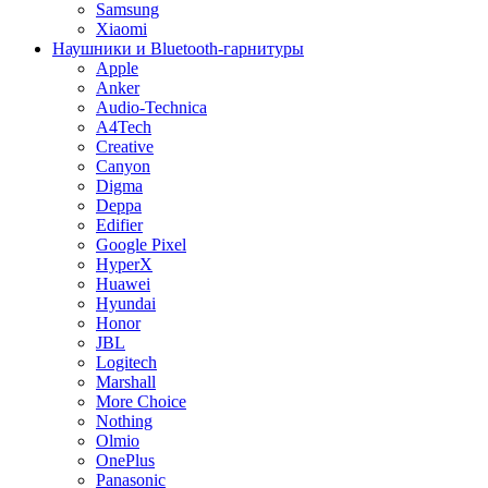
Samsung
Xiaomi
Наушники и Bluetooth-гарнитуры
Apple
Anker
Audio-Technica
A4Tech
Creative
Canyon
Digma
Deppa
Edifier
Google Pixel
HyperX
Huawei
Hyundai
Honor
JBL
Logitech
Marshall
More Choice
Nothing
Olmio
OnePlus
Panasonic