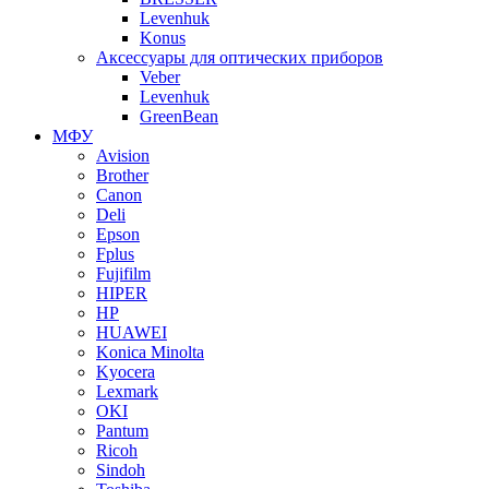
Levenhuk
Konus
Аксессуары для оптических приборов
Veber
Levenhuk
GreenBean
МФУ
Avision
Brother
Canon
Deli
Epson
Fplus
Fujifilm
HIPER
HP
HUAWEI
Konica Minolta
Kyocera
Lexmark
OKI
Pantum
Ricoh
Sindoh