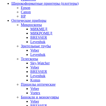
Широкоформатные принтеры (плоттеры)
Epson
Canon
HP
Оптические приборы
Микроскопы
МИКМЕД
МИКРОМЕД
BRESSER
Levenhuk
Зрительные трубы
Veber
Levenhuk
Телескопы
Sky-Watcher
Veber
BRESSER
Levenhuk
Konus
Прицелы оптические
Veber
Vortex
Бинокли и монокуляры
Veber
BRESSER