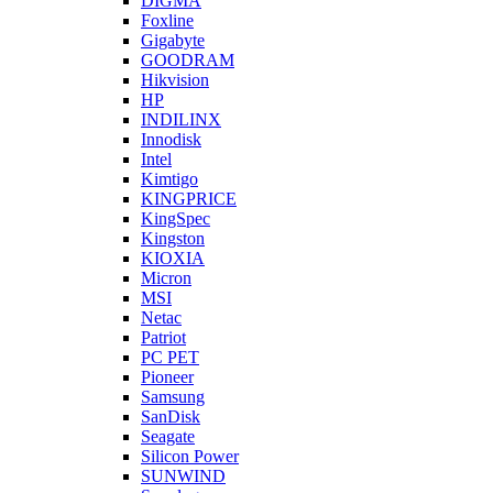
DIGMA
Foxline
Gigabyte
GOODRAM
Hikvision
HP
INDILINX
Innodisk
Intel
Kimtigo
KINGPRICE
KingSpec
Kingston
KIOXIA
Micron
MSI
Netac
Patriot
PC PET
Pioneer
Samsung
SanDisk
Seagate
Silicon Power
SUNWIND