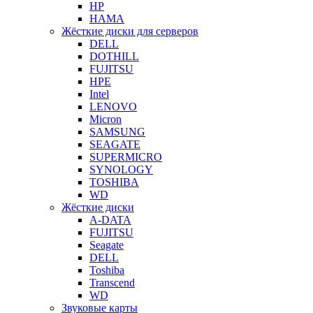
HP
HAMA
Жёсткие диски для серверов
DELL
DOTHILL
FUJITSU
HPE
Intel
LENOVO
Micron
SAMSUNG
SEAGATE
SUPERMICRO
SYNOLOGY
TOSHIBA
WD
Жёсткие диски
A-DATA
FUJITSU
Seagate
DELL
Toshiba
Transcend
WD
Звуковые карты