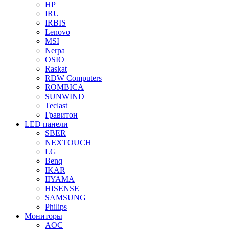
HP
IRU
IRBIS
Lenovo
MSI
Nerpa
OSIO
Raskat
RDW Computers
ROMBICA
SUNWIND
Teclast
Гравитон
LED панели
SBER
NEXTOUCH
LG
Benq
IKAR
IIYAMA
HISENSE
SAMSUNG
Philips
Мониторы
AOC