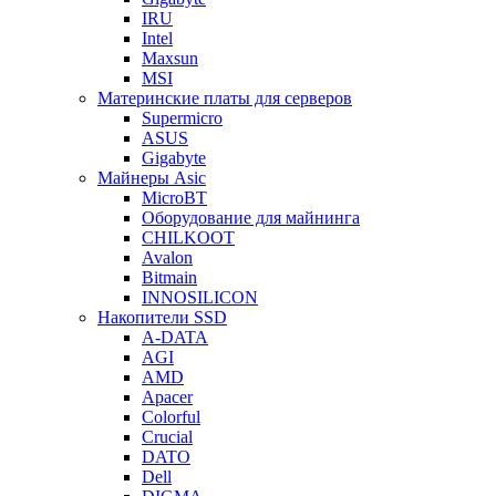
IRU
Intel
Maxsun
MSI
Материнские платы для серверов
Supermicro
ASUS
Gigabyte
Майнеры Asic
MicroBT
Оборудование для майнинга
CHILKOOT
Avalon
Bitmain
INNOSILICON
Накопители SSD
A-DATA
AGI
AMD
Apacer
Colorful
Crucial
DATO
Dell