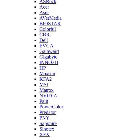
ASRock
Acer
Asus
AVerMedia
BIOSTAR
Colorful
CBR
Dell
EVGA
Gainward
Gigabyte
INNO3D
HP
Maxsun
KFA2
MSI
Matrox
NVIDIA
Palit
PowerColor
Predator
PNY
Sapphire
Sinotex
XFX