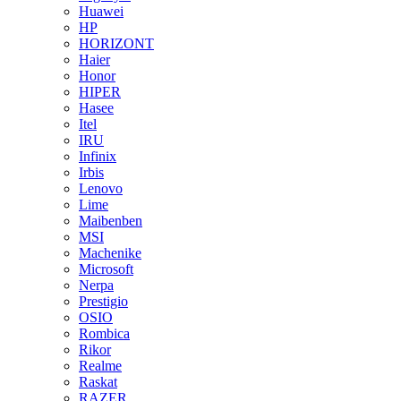
Huawei
HP
HORIZONT
Haier
Honor
HIPER
Hasee
Itel
IRU
Infinix
Irbis
Lenovo
Lime
Maibenben
MSI
Machenike
Microsoft
Nerpa
Prestigio
OSIO
Rombica
Rikor
Realme
Raskat
RAZER