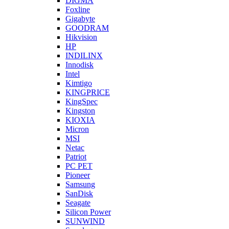
DIGMA
Foxline
Gigabyte
GOODRAM
Hikvision
HP
INDILINX
Innodisk
Intel
Kimtigo
KINGPRICE
KingSpec
Kingston
KIOXIA
Micron
MSI
Netac
Patriot
PC PET
Pioneer
Samsung
SanDisk
Seagate
Silicon Power
SUNWIND