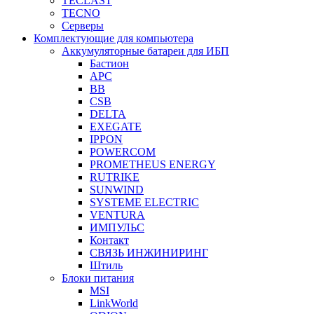
TECLAST
TECNO
Серверы
Комплектующие для компьютера
Аккумуляторные батареи для ИБП
Бастион
APC
BB
CSB
DELTA
EXEGATE
IPPON
POWERCOM
PROMETHEUS ENERGY
RUTRIKE
SUNWIND
SYSTEME ELECTRIC
VENTURA
ИМПУЛЬС
Контакт
СВЯЗЬ ИНЖИНИРИНГ
Штиль
Блоки питания
MSI
LinkWorld