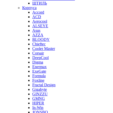
ШТИЛЬ
Корпуса
Accord
ACD
Aerocool
ALSEYE
Asus
AZZA
BLOODY
Chieftec
Cooler Master
Corsair
DeepCool
Digma
Enermax
ExeGate
Formula
Foxline
Fractal Design
Gigabyte
GINZZU
GMNG
HIPER
In-Win
JONSBO