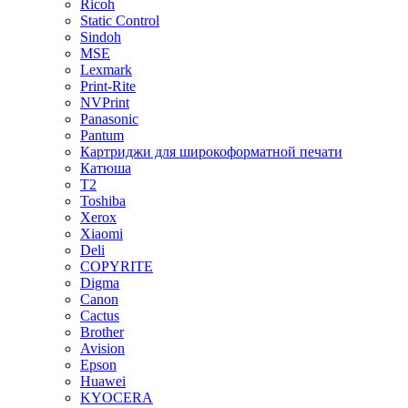
Ricoh
Static Control
Sindoh
MSE
Lexmark
Print-Rite
NVPrint
Panasonic
Pantum
Картриджи для широкоформатной печати
Катюша
T2
Toshiba
Xerox
Xiaomi
Deli
COPYRITE
Digma
Canon
Cactus
Brother
Avision
Epson
Huawei
KYOCERA