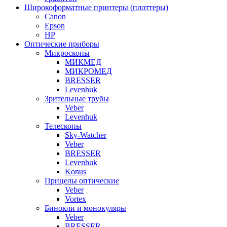
Широкоформатные принтеры (плоттеры)
Canon
Epson
HP
Оптические приборы
Микроскопы
МИКМЕД
МИКРОМЕД
BRESSER
Levenhuk
Зрительные трубы
Veber
Levenhuk
Телескопы
Sky-Watcher
Veber
BRESSER
Levenhuk
Konus
Прицелы оптические
Veber
Vortex
Бинокли и монокуляры
Veber
BRESSER