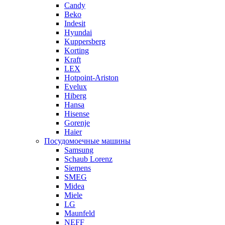
Candy
Beko
Indesit
Hyundai
Kuppersberg
Korting
Kraft
LEX
Hotpoint-Ariston
Evelux
Hiberg
Hansa
Hisense
Gorenje
Haier
Посудомоечные машины
Samsung
Schaub Lorenz
Siemens
SMEG
Midea
Miele
LG
Maunfeld
NEFF