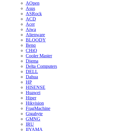
AOpen
Asus
ASRock
ACD
Acer
Aiwa
Alienware
BLOODY
Benq
CHiQ
Cooler Master
Digma
Delta Computers
DELL
Dahua
HP
HISENSE
Huawei
Hiper
Hikvision
FragMachine
Gigabyte
GMNG
IRU
IIYAMA