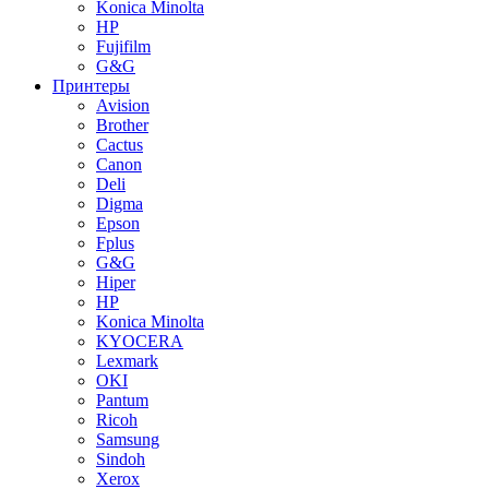
Konica Minolta
HP
Fujifilm
G&G
Принтеры
Avision
Brother
Cactus
Canon
Deli
Digma
Epson
Fplus
G&G
Hiper
HP
Konica Minolta
KYOCERA
Lexmark
OKI
Pantum
Ricoh
Samsung
Sindoh
Xerox