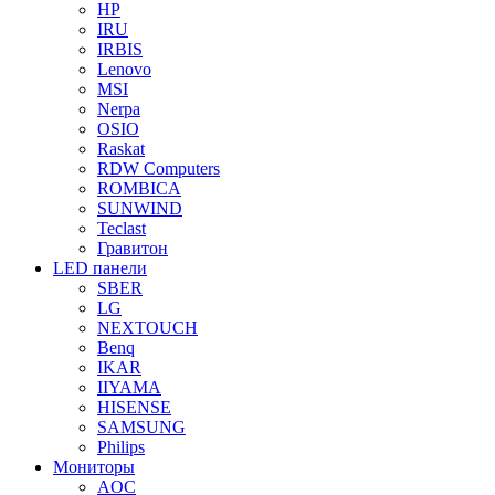
HP
IRU
IRBIS
Lenovo
MSI
Nerpa
OSIO
Raskat
RDW Computers
ROMBICA
SUNWIND
Teclast
Гравитон
LED панели
SBER
LG
NEXTOUCH
Benq
IKAR
IIYAMA
HISENSE
SAMSUNG
Philips
Мониторы
AOC