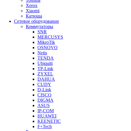
Toshiba
Xerox
Xiaomi
Катюша
Сетевое оборудование
Коммутаторы
SNR
MERCUSYS
MikroTik
OSNOVO
Netis
TENDA
Ubiquiti
TP-Link
ZYXEL
DAHUA
CUDY
D-Link
CISCO
DIGMA
ASUS
IP-COM
HUAWEI
KEENETIC
F+Tech