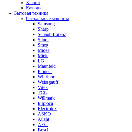
Xiaomi
Катюша
Бытовая техника
Стиральные машины
Samsung
Sharp
Schaub Lorenz
Stinol
Smeg
Midea
Miele
LG
Maunfeld
Pioneer
Whirlpool
Weissgauff
Vitek
TCL
Willmark
Бирюса
Electrolux
ASKO
Atlant
AEG
Bosch