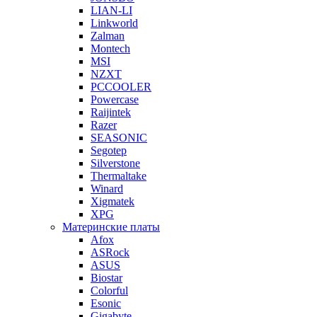
LIAN-LI
Linkworld
Zalman
Montech
MSI
NZXT
PCCOOLER
Powercase
Raijintek
Razer
SEASONIC
Segotep
Silverstone
Thermaltake
Winard
Xigmatek
XPG
Материнские платы
Afox
ASRock
ASUS
Biostar
Colorful
Esonic
Gigabyte