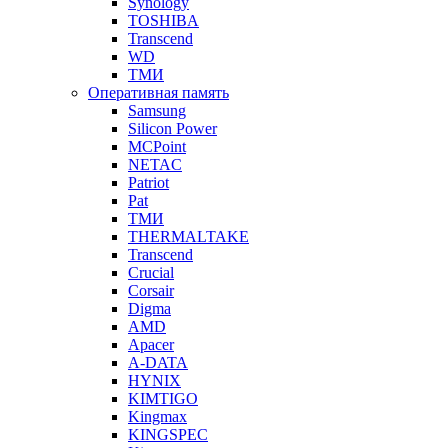
Synology
TOSHIBA
Transcend
WD
ТМИ
Оперативная память
Samsung
Silicon Power
MCPoint
NETAC
Patriot
Pat
ТМИ
THERMALTAKE
Transcend
Crucial
Corsair
Digma
AMD
Apacer
A-DATA
HYNIX
KIMTIGO
Kingmax
KINGSPEC