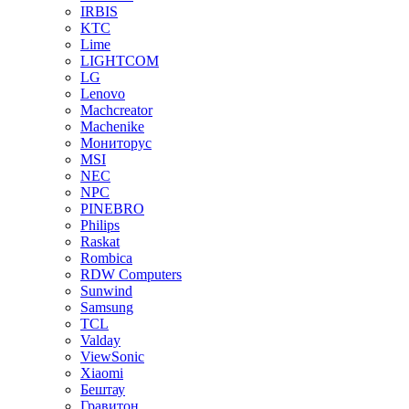
IRBIS
KTC
Lime
LIGHTCOM
LG
Lenovo
Machcreator
Machenike
Мониторус
MSI
NEC
NPC
PINEBRO
Philips
Raskat
Rombica
RDW Computers
Sunwind
Samsung
TCL
Valday
ViewSonic
Xiaomi
Бештау
Гравитон