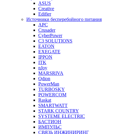
ASUS
Creative
Edifier
Источники бесперебойного питания
APC
Crusader
CyberPower
C3 SOLUTIONS
EATON
EXEGATE
IPPON
ITK
nJoy
MARSRIVA
Qdion
PowerMan
TURBOSKY
POWERCOM
Raskat
SMARTWATT
STARK COUNTRY
SYSTEME ELECTRIC
БАСТИОН
ИМПУЛЬС
СВЯЗЬ ИНЖИНИРИНГ