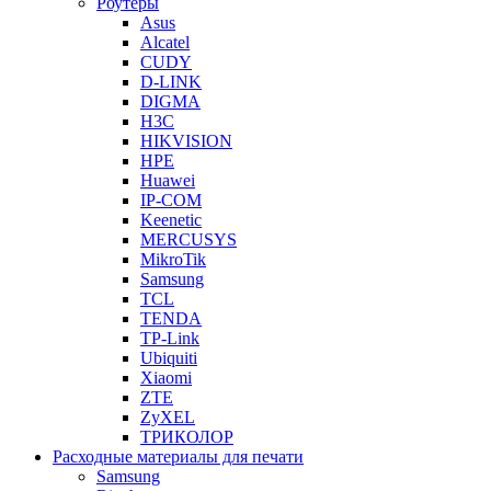
Роутеры
Asus
Alcatel
CUDY
D-LINK
DIGMA
H3C
HIKVISION
HPE
Huawei
IP-COM
Keenetic
MERCUSYS
MikroTik
Samsung
TCL
TENDA
TP-Link
Ubiquiti
Xiaomi
ZTE
ZyXEL
ТРИКОЛОР
Расходные материалы для печати
Samsung