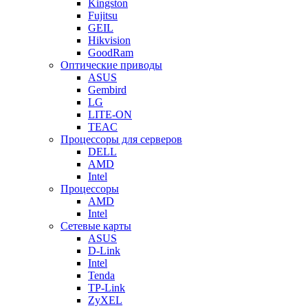
Kingston
Fujitsu
GEIL
Hikvision
GoodRam
Оптические приводы
ASUS
Gembird
LG
LITE-ON
TEAC
Процессоры для серверов
DELL
AMD
Intel
Процессоры
AMD
Intel
Сетевые карты
ASUS
D-Link
Intel
Tenda
TP-Link
ZyXEL