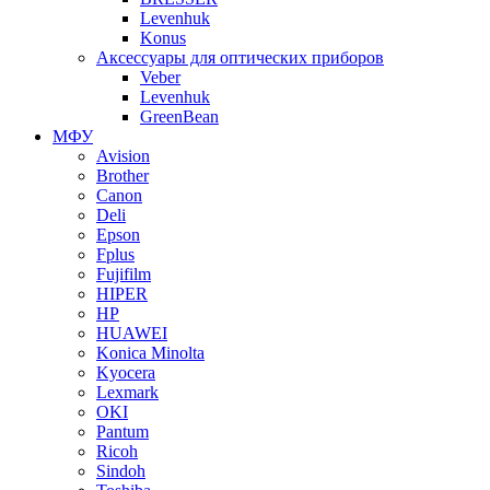
Levenhuk
Konus
Аксессуары для оптических приборов
Veber
Levenhuk
GreenBean
МФУ
Avision
Brother
Canon
Deli
Epson
Fplus
Fujifilm
HIPER
HP
HUAWEI
Konica Minolta
Kyocera
Lexmark
OKI
Pantum
Ricoh
Sindoh