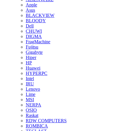
Apple
Asus
BLACKVIEW
BLOODY
Dell
CHUWI
DIGMA
FragMachine
Fujitsu
Gigabyte
Hiper
HP
Huawei
HYPERPC
Intel
IRU
Lenovo
Lime
MSI
NERPA
OSIO
Raskat
RDW COMPUTERS
ROMBICA