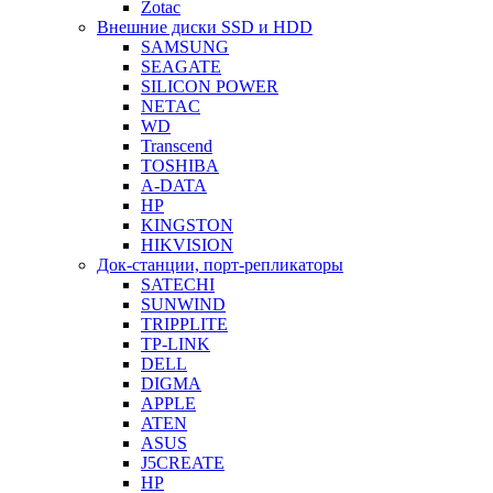
Zotac
Внешние диски SSD и HDD
SAMSUNG
SEAGATE
SILICON POWER
NETAC
WD
Transcend
TOSHIBA
A-DATA
HP
KINGSTON
HIKVISION
Док-станции, порт-репликаторы
SATECHI
SUNWIND
TRIPPLITE
TP-LINK
DELL
DIGMA
APPLE
ATEN
ASUS
J5CREATE
HP