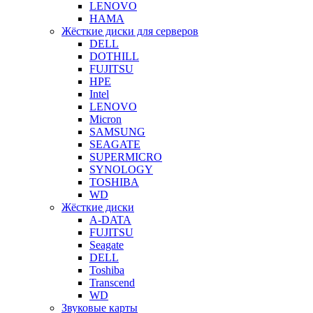
LENOVO
HAMA
Жёсткие диски для серверов
DELL
DOTHILL
FUJITSU
HPE
Intel
LENOVO
Micron
SAMSUNG
SEAGATE
SUPERMICRO
SYNOLOGY
TOSHIBA
WD
Жёсткие диски
A-DATA
FUJITSU
Seagate
DELL
Toshiba
Transcend
WD
Звуковые карты