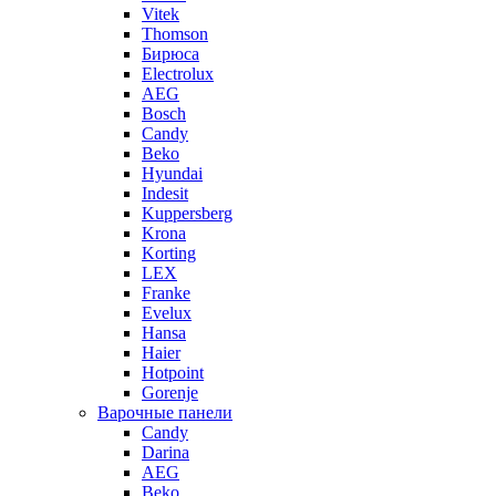
Vitek
Thomson
Бирюса
Electrolux
AEG
Bosch
Candy
Beko
Hyundai
Indesit
Kuppersberg
Krona
Korting
LEX
Franke
Evelux
Hansa
Haier
Hotpoint
Gorenje
Варочные панели
Candy
Darina
AEG
Beko