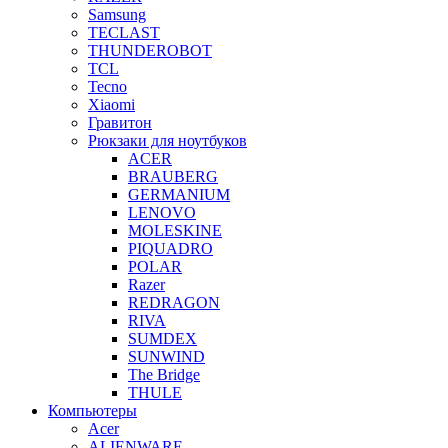
Samsung
TECLAST
THUNDEROBOT
TCL
Tecno
Xiaomi
Гравитон
Рюкзаки для ноутбуков
ACER
BRAUBERG
GERMANIUM
LENOVO
MOLESKINE
PIQUADRO
POLAR
Razer
REDRAGON
RIVA
SUMDEX
SUNWIND
The Bridge
THULE
Компьютеры
Acer
ALIENWARE