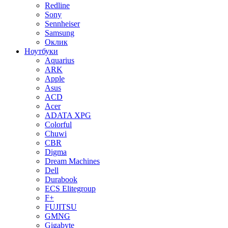
Redline
Sony
Sennheiser
Samsung
Оклик
Ноутбуки
Aquarius
ARK
Apple
Asus
ACD
Acer
ADATA XPG
Colorful
Chuwi
CBR
Digma
Dream Machines
Dell
Durabook
ECS Elitegroup
F+
FUJITSU
GMNG
Gigabyte