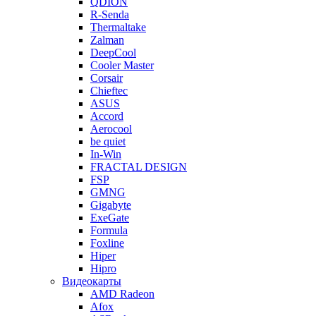
QDION
R-Senda
Thermaltake
Zalman
DeepCool
Cooler Master
Corsair
Chieftec
ASUS
Accord
Aerocool
be quiet
In-Win
FRACTAL DESIGN
FSP
GMNG
Gigabyte
ExeGate
Formula
Foxline
Hiper
Hipro
Видеокарты
AMD Radeon
Afox