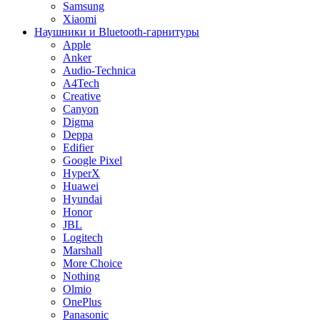
Samsung
Xiaomi
Наушники и Bluetooth-гарнитуры
Apple
Anker
Audio-Technica
A4Tech
Creative
Canyon
Digma
Deppa
Edifier
Google Pixel
HyperX
Huawei
Hyundai
Honor
JBL
Logitech
Marshall
More Choice
Nothing
Olmio
OnePlus
Panasonic