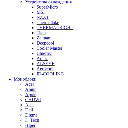
Устройства охлаждения
SuperMicro
MSI
NZXT
Thermaltake
THERMALRIGHT
Titan
Zalman
Deepcool
Cooler Master
Chieftec
Arctic
ALSEYE
Aerocool
ID-COOLING
Моноблоки
Acer
Amur
Apple
CHUWI
Asus
Dell
Digma
F+Tech
Hiper