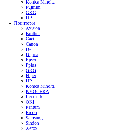
Konica Minolta
Fujifilm
G&G
HP
Принтеры
Avision
Brother
Cactus
Canon
Deli
Digma
Epson
Fplus
G&G
Hiper
HP
Konica Minolta
KYOCERA
Lexmark
OKI
Pantum
Ricoh
Samsung
Sindoh
Xerox