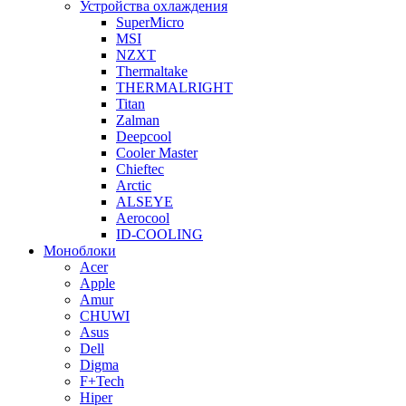
Устройства охлаждения
SuperMicro
MSI
NZXT
Thermaltake
THERMALRIGHT
Titan
Zalman
Deepcool
Cooler Master
Chieftec
Arctic
ALSEYE
Aerocool
ID-COOLING
Моноблоки
Acer
Apple
Amur
CHUWI
Asus
Dell
Digma
F+Tech
Hiper