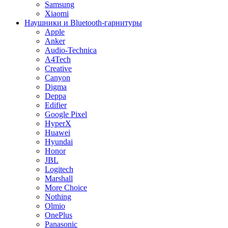
Samsung
Xiaomi
Наушники и Bluetooth-гарнитуры
Apple
Anker
Audio-Technica
A4Tech
Creative
Canyon
Digma
Deppa
Edifier
Google Pixel
HyperX
Huawei
Hyundai
Honor
JBL
Logitech
Marshall
More Choice
Nothing
Olmio
OnePlus
Panasonic