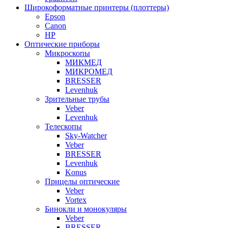
Широкоформатные принтеры (плоттеры)
Epson
Canon
HP
Оптические приборы
Микроскопы
МИКМЕД
МИКРОМЕД
BRESSER
Levenhuk
Зрительные трубы
Veber
Levenhuk
Телескопы
Sky-Watcher
Veber
BRESSER
Levenhuk
Konus
Прицелы оптические
Veber
Vortex
Бинокли и монокуляры
Veber
BRESSER