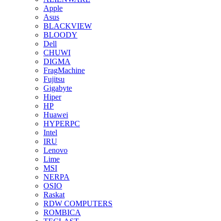
Apple
Asus
BLACKVIEW
BLOODY
Dell
CHUWI
DIGMA
FragMachine
Fujitsu
Gigabyte
Hiper
HP
Huawei
HYPERPC
Intel
IRU
Lenovo
Lime
MSI
NERPA
OSIO
Raskat
RDW COMPUTERS
ROMBICA