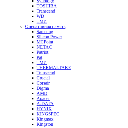
Synology
TOSHIBA
Transcend
WD
ТМИ
Оперативная память
Samsung
Silicon Power
MCPoint
NETAC
Patriot
Pat
ТМИ
THERMALTAKE
Transcend
Crucial
Corsair
Digma
AMD
Apacer
A-DATA
HYNIX
KINGSPEC
Kingmax
Kingston