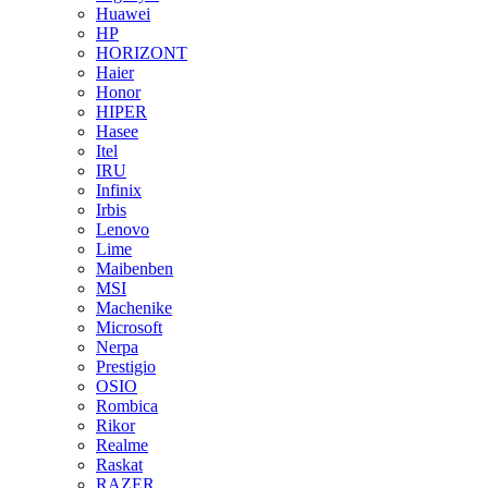
Huawei
HP
HORIZONT
Haier
Honor
HIPER
Hasee
Itel
IRU
Infinix
Irbis
Lenovo
Lime
Maibenben
MSI
Machenike
Microsoft
Nerpa
Prestigio
OSIO
Rombica
Rikor
Realme
Raskat
RAZER