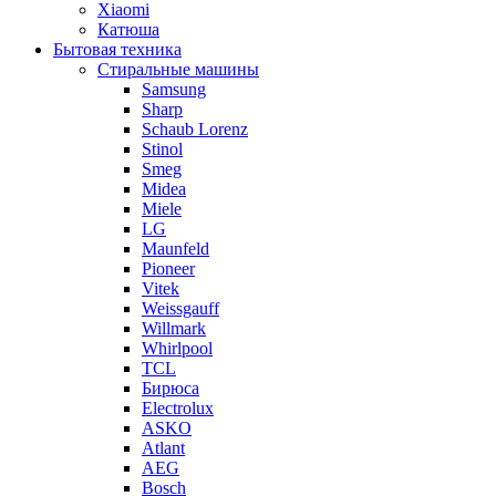
Xiaomi
Катюша
Бытовая техника
Стиральные машины
Samsung
Sharp
Schaub Lorenz
Stinol
Smeg
Midea
Miele
LG
Maunfeld
Pioneer
Vitek
Weissgauff
Willmark
Whirlpool
TCL
Бирюса
Electrolux
ASKO
Atlant
AEG
Bosch