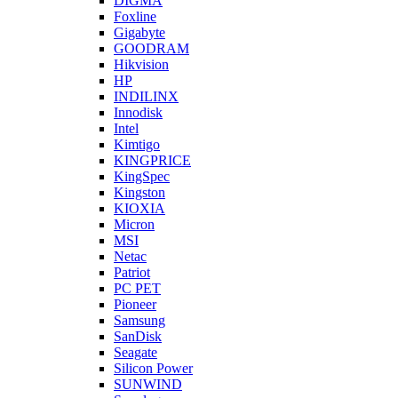
DIGMA
Foxline
Gigabyte
GOODRAM
Hikvision
HP
INDILINX
Innodisk
Intel
Kimtigo
KINGPRICE
KingSpec
Kingston
KIOXIA
Micron
MSI
Netac
Patriot
PC PET
Pioneer
Samsung
SanDisk
Seagate
Silicon Power
SUNWIND