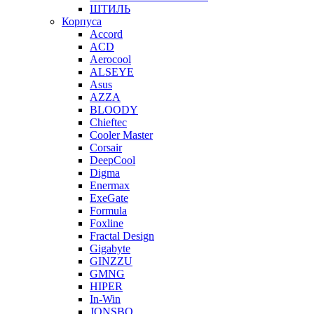
ШТИЛЬ
Корпуса
Accord
ACD
Aerocool
ALSEYE
Asus
AZZA
BLOODY
Chieftec
Cooler Master
Corsair
DeepCool
Digma
Enermax
ExeGate
Formula
Foxline
Fractal Design
Gigabyte
GINZZU
GMNG
HIPER
In-Win
JONSBO