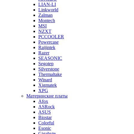
LIAN-LI
Linkworld
Zalman
Montech
MSI
NZXT
PCCOOLER
Powercase
Raijintek
Razer
SEASONIC
Segotep
Silverstone
Thermaltake
Winard
Xigmatek
XPG
Материнские платы
Afox
ASRock
ASUS
Biostar
Colorful
Esonic
Gigabyte