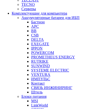
TECLAST
TECNO
Серверы
Комплектующие для компьютера
Аккумуляторные батареи для ИБП
Бастион
APC
BB
CSB
DELTA
EXEGATE
IPPON
POWERCOM
PROMETHEUS ENERGY
RUTRIKE
SUNWIND
SYSTEME ELECTRIC
VENTURA
ИМПУЛЬС
Контакт
СВЯЗЬ ИНЖИНИРИНГ
Штиль
Блоки питания
MSI
LinkWorld