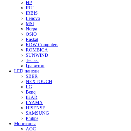
HP
IRU
IRBIS
Lenovo
MSI
Nerpa
OSIO
Raskat
RDW Computers
ROMBICA
SUNWIND
Teclast
Гравитон
LED панели
SBER
NEXTOUCH
LG
Benq
IKAR
IIYAMA
HISENSE
SAMSUNG
Philips
Мониторы
AOC