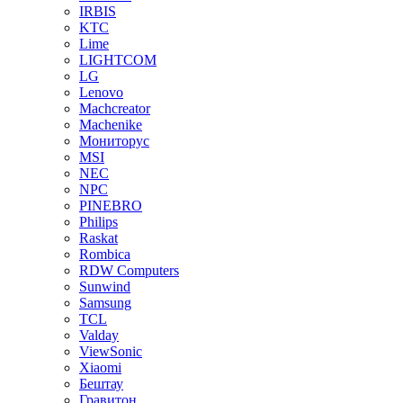
IRBIS
KTC
Lime
LIGHTCOM
LG
Lenovo
Machcreator
Machenike
Мониторус
MSI
NEC
NPC
PINEBRO
Philips
Raskat
Rombica
RDW Computers
Sunwind
Samsung
TCL
Valday
ViewSonic
Xiaomi
Бештау
Гравитон