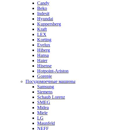
Candy
Beko
Indesit
Hyundai
Kuppersberg
Kraft
LEX
Korting
Evelux
Hiberg
Hansa
Haier
Hisense
Hotpoint-Ariston
Gorenje
Посудомоечные машины
Samsung
Siemens
Schaub Lorenz
SMEG
Midea
Miele
LG
Maunfeld
NEFF