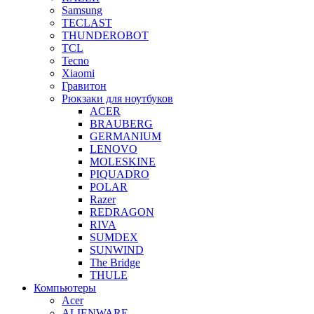
Samsung
TECLAST
THUNDEROBOT
TCL
Tecno
Xiaomi
Гравитон
Рюкзаки для ноутбуков
ACER
BRAUBERG
GERMANIUM
LENOVO
MOLESKINE
PIQUADRO
POLAR
Razer
REDRAGON
RIVA
SUMDEX
SUNWIND
The Bridge
THULE
Компьютеры
Acer
ALIENWARE