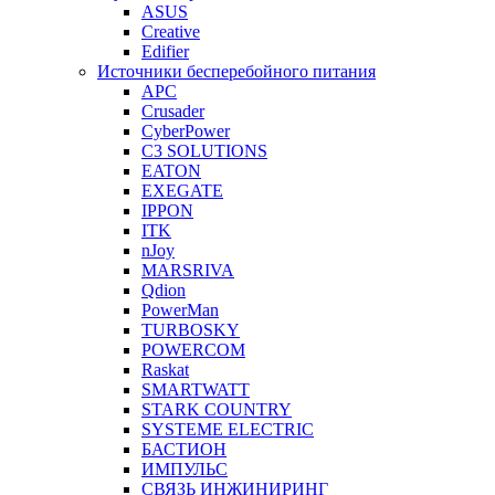
ASUS
Creative
Edifier
Источники бесперебойного питания
APC
Crusader
CyberPower
C3 SOLUTIONS
EATON
EXEGATE
IPPON
ITK
nJoy
MARSRIVA
Qdion
PowerMan
TURBOSKY
POWERCOM
Raskat
SMARTWATT
STARK COUNTRY
SYSTEME ELECTRIC
БАСТИОН
ИМПУЛЬС
СВЯЗЬ ИНЖИНИРИНГ