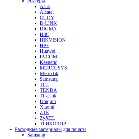
Роутеры
Asus
Alcatel
CUDY
D-LINK
DIGMA
H3C
HIKVISION
HPE
Huawei
IP-COM
Keenetic
MERCUSYS
MikroTik
Samsung
TCL
TENDA
TP-Link
Ubiquiti
Xiaomi
ZTE
ZyXEL
ТРИКОЛОР
Расходные материалы для печати
Samsung