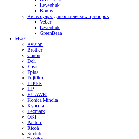
Levenhuk
Konus
Аксессуары для оптических приборов
Veber
Levenhuk
GreenBean
МФУ
Avision
Brother
Canon
Deli
Epson
Fplus
Fujifilm
HIPER
HP
HUAWEI
Konica Minolta
Kyocera
Lexmark
OKI
Pantum
Ricoh
Sindoh