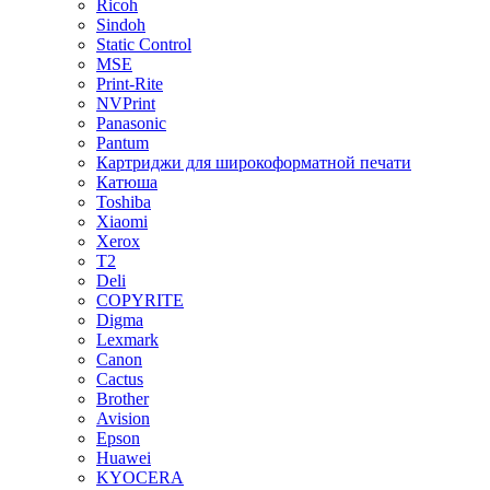
Ricoh
Sindoh
Static Control
MSE
Print-Rite
NVPrint
Panasonic
Pantum
Картриджи для широкоформатной печати
Катюша
Toshiba
Xiaomi
Xerox
T2
Deli
COPYRITE
Digma
Lexmark
Canon
Cactus
Brother
Avision
Epson
Huawei
KYOCERA