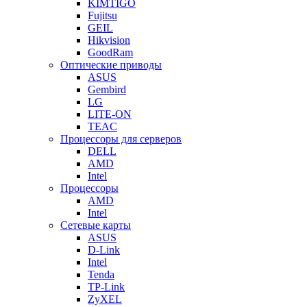
KIMTIGO
Fujitsu
GEIL
Hikvision
GoodRam
Оптические приводы
ASUS
Gembird
LG
LITE-ON
TEAC
Процессоры для серверов
DELL
AMD
Intel
Процессоры
AMD
Intel
Сетевые карты
ASUS
D-Link
Intel
Tenda
TP-Link
ZyXEL