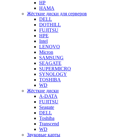
HP
HAMA
Жёсткие диски для серверов
DELL
DOTHILL
FUJITSU
HPE
Intel
LENOVO
Micron
SAMSUNG
SEAGATE
SUPERMICRO
SYNOLOGY
TOSHIBA
WD
Жёсткие диски
A-DATA
FUJITSU
Seagate
DELL
Toshiba
Transcend
WD
Звуковые карты