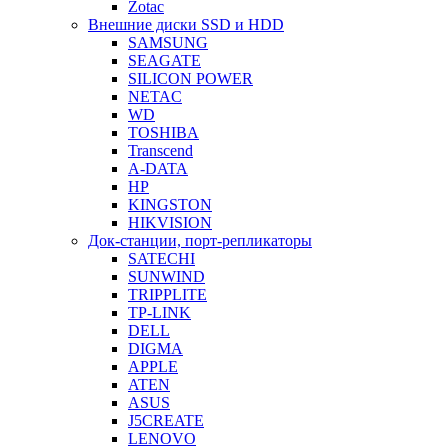
Zotac
Внешние диски SSD и HDD
SAMSUNG
SEAGATE
SILICON POWER
NETAC
WD
TOSHIBA
Transcend
A-DATA
HP
KINGSTON
HIKVISION
Док-станции, порт-репликаторы
SATECHI
SUNWIND
TRIPPLITE
TP-LINK
DELL
DIGMA
APPLE
ATEN
ASUS
J5CREATE
LENOVO