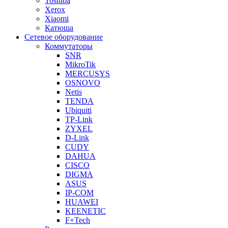
Toshiba
Xerox
Xiaomi
Катюша
Сетевое оборудование
Коммутаторы
SNR
MikroTik
MERCUSYS
OSNOVO
Netis
TENDA
Ubiquiti
TP-Link
ZYXEL
D-Link
CUDY
DAHUA
CISCO
DIGMA
ASUS
IP-COM
HUAWEI
KEENETIC
F+Tech