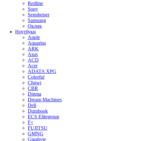
Redline
Sony
Sennheiser
Samsung
Оклик
Ноутбуки
Apple
Aquarius
ARK
Asus
ACD
Acer
ADATA XPG
Colorful
Chuwi
CBR
Digma
Dream Machines
Dell
Durabook
ECS Elitegroup
F+
FUJITSU
GMNG
Gigabyte