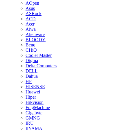
AOpen
Asus
ASRock
ACD
Acer
Aiwa
Alienware
BLOODY
Benq
CHiQ
Cooler Master
Digma
Delta Computers
DELL
Dahua
HP
HISENSE
Huawei
Hiper
Hikvision
FragMachine
Gigabyte
GMNG
IRU
IIYAMA