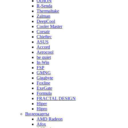
QDION
R-Senda
Thermaltake
Zalman
DeepCool
Cooler Master
Corsair
Chieftec
ASUS
Accord
Aerocool
be quiet
In-Win
FSP
GMNG
Gigabyte
Foxline
ExeGate
Formula
FRACTAL DESIGN
Hiper
Hipro
Видеокарты
AMD Radeon
Afox