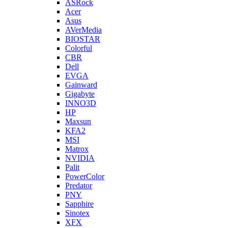
ASRock
Acer
Asus
AVerMedia
BIOSTAR
Colorful
CBR
Dell
EVGA
Gainward
Gigabyte
INNO3D
HP
Maxsun
KFA2
MSI
Matrox
NVIDIA
Palit
PowerColor
Predator
PNY
Sapphire
Sinotex
XFX