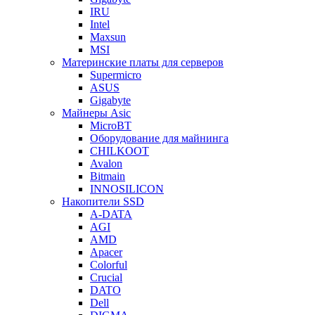
IRU
Intel
Maxsun
MSI
Материнские платы для серверов
Supermicro
ASUS
Gigabyte
Майнеры Asic
MicroBT
Оборудование для майнинга
CHILKOOT
Avalon
Bitmain
INNOSILICON
Накопители SSD
A-DATA
AGI
AMD
Apacer
Colorful
Crucial
DATO
Dell