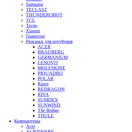
Samsung
TECLAST
THUNDEROBOT
TCL
Tecno
Xiaomi
Гравитон
Рюкзаки для ноутбуков
ACER
BRAUBERG
GERMANIUM
LENOVO
MOLESKINE
PIQUADRO
POLAR
Razer
REDRAGON
RIVA
SUMDEX
SUNWIND
The Bridge
THULE
Компьютеры
Acer
ALIENWARE