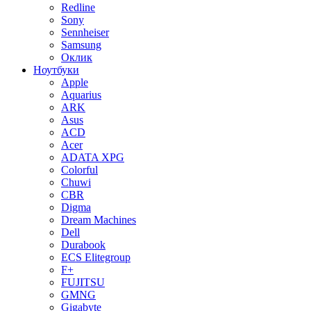
Redline
Sony
Sennheiser
Samsung
Оклик
Ноутбуки
Apple
Aquarius
ARK
Asus
ACD
Acer
ADATA XPG
Colorful
Chuwi
CBR
Digma
Dream Machines
Dell
Durabook
ECS Elitegroup
F+
FUJITSU
GMNG
Gigabyte