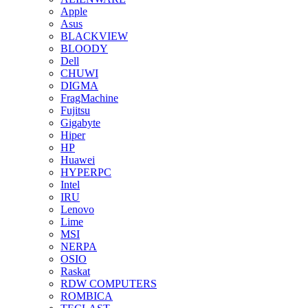
Apple
Asus
BLACKVIEW
BLOODY
Dell
CHUWI
DIGMA
FragMachine
Fujitsu
Gigabyte
Hiper
HP
Huawei
HYPERPC
Intel
IRU
Lenovo
Lime
MSI
NERPA
OSIO
Raskat
RDW COMPUTERS
ROMBICA