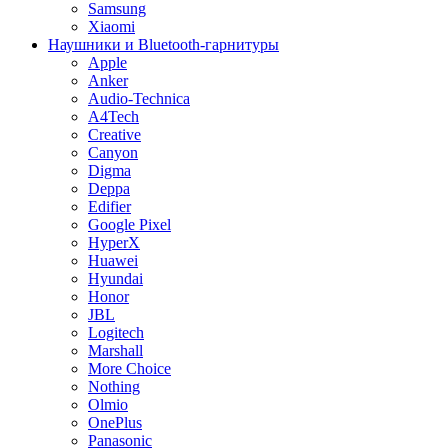
Samsung
Xiaomi
Наушники и Bluetooth-гарнитуры
Apple
Anker
Audio-Technica
A4Tech
Creative
Canyon
Digma
Deppa
Edifier
Google Pixel
HyperX
Huawei
Hyundai
Honor
JBL
Logitech
Marshall
More Choice
Nothing
Olmio
OnePlus
Panasonic