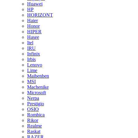
Huawei
HP
HORIZONT
Haier
Honor
HIPER
Hasee
Itel
IRU
Infinix
Irbis
Lenovo
Lime
Maibenben
MSI
Machenike
Microsoft
Nerpa
Prestigio
OSIO
Rombica
Rikor
Realme
Raskat
RAZER