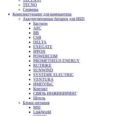
TECLAST
TECNO
Серверы
Комплектующие для компьютера
Аккумуляторные батареи для ИБП
Бастион
APC
BB
CSB
DELTA
EXEGATE
IPPON
POWERCOM
PROMETHEUS ENERGY
RUTRIKE
SUNWIND
SYSTEME ELECTRIC
VENTURA
ИМПУЛЬС
Контакт
СВЯЗЬ ИНЖИНИРИНГ
Штиль
Блоки питания
MSI
LinkWorld