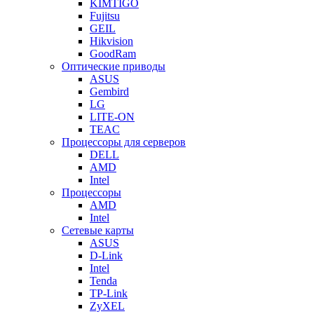
KIMTIGO
Fujitsu
GEIL
Hikvision
GoodRam
Оптические приводы
ASUS
Gembird
LG
LITE-ON
TEAC
Процессоры для серверов
DELL
AMD
Intel
Процессоры
AMD
Intel
Сетевые карты
ASUS
D-Link
Intel
Tenda
TP-Link
ZyXEL