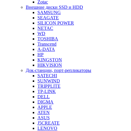
Zotac
Внешние диски SSD и HDD
SAMSUNG
SEAGATE
SILICON POWER
NETAC
WD
TOSHIBA
Transcend
A-DATA
HP
KINGSTON
HIKVISION
Док-станции, порт-репликаторы
SATECHI
SUNWIND
TRIPPLITE
TP-LINK
DELL
DIGMA
APPLE
ATEN
ASUS
J5CREATE
LENOVO