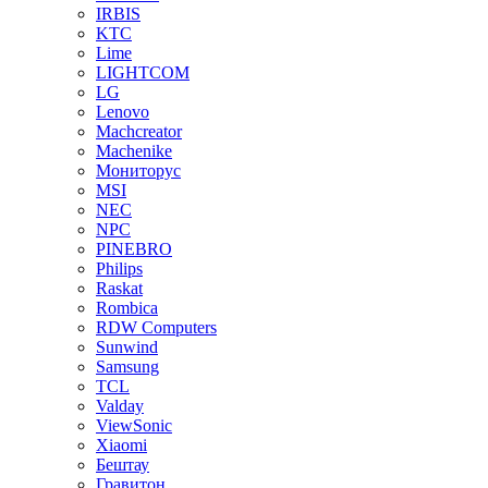
IRBIS
KTC
Lime
LIGHTCOM
LG
Lenovo
Machcreator
Machenike
Мониторус
MSI
NEC
NPC
PINEBRO
Philips
Raskat
Rombica
RDW Computers
Sunwind
Samsung
TCL
Valday
ViewSonic
Xiaomi
Бештау
Гравитон