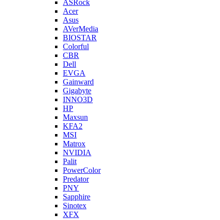
ASRock
Acer
Asus
AVerMedia
BIOSTAR
Colorful
CBR
Dell
EVGA
Gainward
Gigabyte
INNO3D
HP
Maxsun
KFA2
MSI
Matrox
NVIDIA
Palit
PowerColor
Predator
PNY
Sapphire
Sinotex
XFX