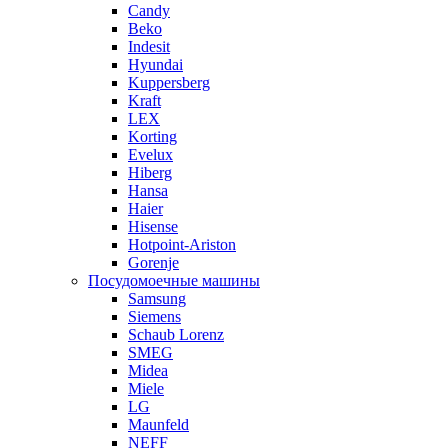
Candy
Beko
Indesit
Hyundai
Kuppersberg
Kraft
LEX
Korting
Evelux
Hiberg
Hansa
Haier
Hisense
Hotpoint-Ariston
Gorenje
Посудомоечные машины
Samsung
Siemens
Schaub Lorenz
SMEG
Midea
Miele
LG
Maunfeld
NEFF