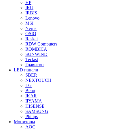
HP
IRU
IRBIS
Lenovo
MSI
Nerpa
OSIO
Raskat
RDW Computers
ROMBICA
SUNWIND
Teclast
Гравитон
LED панели
SBER
NEXTOUCH
LG
Benq
IKAR
IIYAMA
HISENSE
SAMSUNG
Philips
Мониторы
AOC