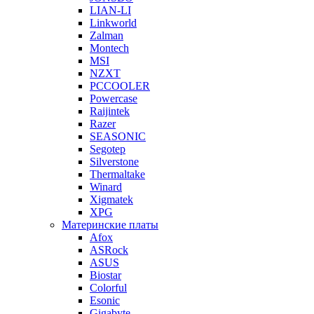
LIAN-LI
Linkworld
Zalman
Montech
MSI
NZXT
PCCOOLER
Powercase
Raijintek
Razer
SEASONIC
Segotep
Silverstone
Thermaltake
Winard
Xigmatek
XPG
Материнские платы
Afox
ASRock
ASUS
Biostar
Colorful
Esonic
Gigabyte