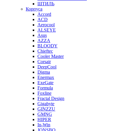
ШТИЛЬ
Корпуса
Accord
ACD
Aerocool
ALSEYE
Asus
AZZA
BLOODY
Chieftec
Cooler Master
Corsair
DeepCool
Digma
Enermax
ExeGate
Formula
Foxline
Fractal Design
Gigabyte
GINZZU
GMNG
HIPER
In-Win
JONSBO