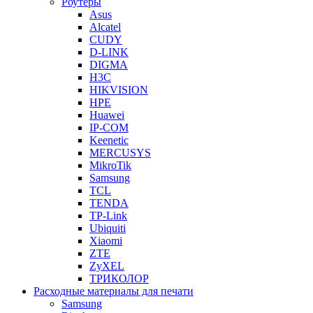
Роутеры
Asus
Alcatel
CUDY
D-LINK
DIGMA
H3C
HIKVISION
HPE
Huawei
IP-COM
Keenetic
MERCUSYS
MikroTik
Samsung
TCL
TENDA
TP-Link
Ubiquiti
Xiaomi
ZTE
ZyXEL
ТРИКОЛОР
Расходные материалы для печати
Samsung