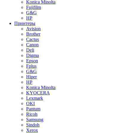
Konica Minolta
Fujifilm
G&G
HP
Принтеры
Avision
Brother
Cactus
Canon
Deli
Digma
Epson
Fplus
G&G
Hiper
HP
Konica Minolta
KYOCERA
Lexmark
OKI
Pantum
Ricoh
Samsung
Sindoh
Xerox