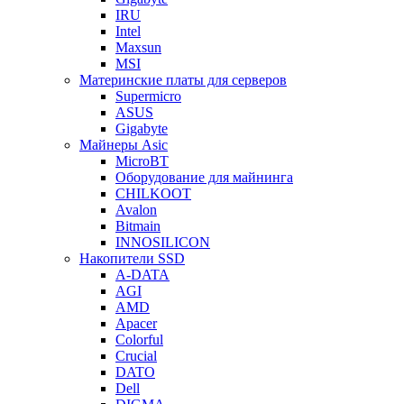
IRU
Intel
Maxsun
MSI
Материнские платы для серверов
Supermicro
ASUS
Gigabyte
Майнеры Asic
MicroBT
Оборудование для майнинга
CHILKOOT
Avalon
Bitmain
INNOSILICON
Накопители SSD
A-DATA
AGI
AMD
Apacer
Colorful
Crucial
DATO
Dell