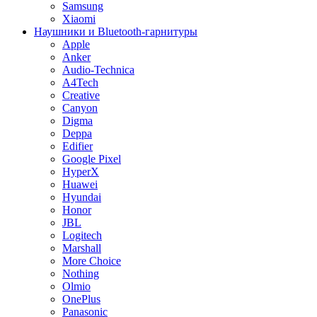
Samsung
Xiaomi
Наушники и Bluetooth-гарнитуры
Apple
Anker
Audio-Technica
A4Tech
Creative
Canyon
Digma
Deppa
Edifier
Google Pixel
HyperX
Huawei
Hyundai
Honor
JBL
Logitech
Marshall
More Choice
Nothing
Olmio
OnePlus
Panasonic