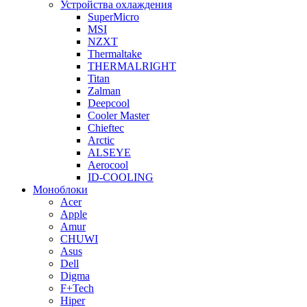
Устройства охлаждения
SuperMicro
MSI
NZXT
Thermaltake
THERMALRIGHT
Titan
Zalman
Deepcool
Cooler Master
Chieftec
Arctic
ALSEYE
Aerocool
ID-COOLING
Моноблоки
Acer
Apple
Amur
CHUWI
Asus
Dell
Digma
F+Tech
Hiper