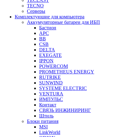
TECLAST
TECNO
Серверы
Комплектующие для компьютера
Аккумуляторные батареи для ИБП
Бастион
APC
BB
CSB
DELTA
EXEGATE
IPPON
POWERCOM
PROMETHEUS ENERGY
RUTRIKE
SUNWIND
SYSTEME ELECTRIC
VENTURA
ИМПУЛЬС
Контакт
СВЯЗЬ ИНЖИНИРИНГ
Штиль
Блоки питания
MSI
LinkWorld