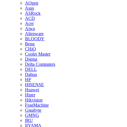
AOpen
Asus
ASRock
ACD
Acer
Aiwa
Alienware
BLOODY
Benq
CHiQ
Cooler Master
Digma
Delta Computers
DELL
Dahua
HP
HISENSE
Huawei
Hiper
Hikvision
FragMachine
Gigabyte
GMNG
IRU
IIYAMA