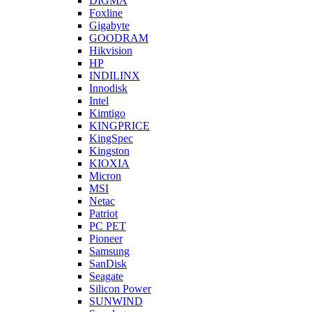
DIGMA
Foxline
Gigabyte
GOODRAM
Hikvision
HP
INDILINX
Innodisk
Intel
Kimtigo
KINGPRICE
KingSpec
Kingston
KIOXIA
Micron
MSI
Netac
Patriot
PC PET
Pioneer
Samsung
SanDisk
Seagate
Silicon Power
SUNWIND