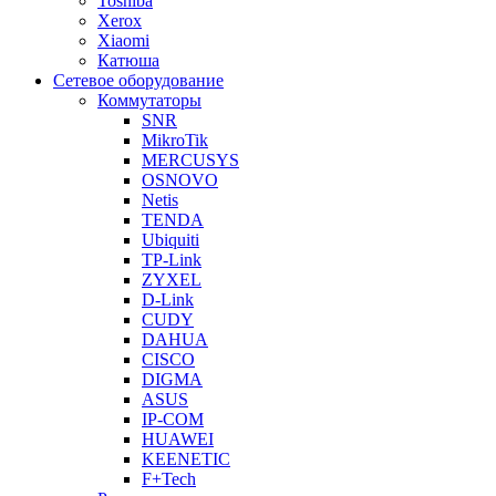
Toshiba
Xerox
Xiaomi
Катюша
Сетевое оборудование
Коммутаторы
SNR
MikroTik
MERCUSYS
OSNOVO
Netis
TENDA
Ubiquiti
TP-Link
ZYXEL
D-Link
CUDY
DAHUA
CISCO
DIGMA
ASUS
IP-COM
HUAWEI
KEENETIC
F+Tech