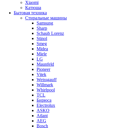
Xiaomi
Катюша
Бытовая техника
Стиральные машины
Samsung
Sharp
Schaub Lorenz
Stinol
Smeg
Midea
Miele
LG
Maunfeld
Pioneer
Vitek
Weissgauff
Willmark
Whirlpool
TCL
Бирюса
Electrolux
ASKO
Atlant
AEG
Bosch