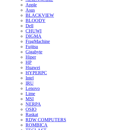
Apple
Asus
BLACKVIEW
BLOODY
Dell
CHUWI
DIGMA
FragMachine
Fujitsu
Gigabyte
Hiper
HP
Huawei
HYPERPC
Intel
IRU
Lenovo
Lime
MSI
NERPA
OSIO
Raskat
RDW COMPUTERS
ROMBICA