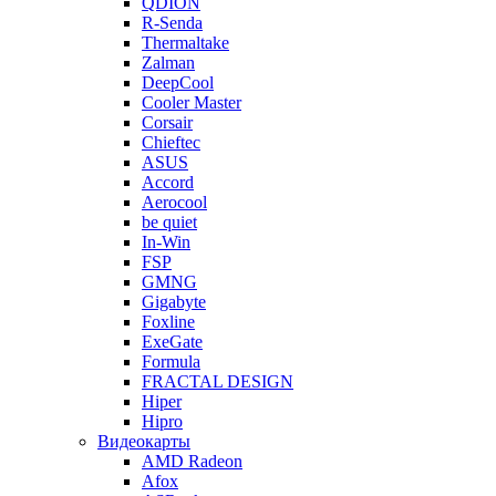
QDION
R-Senda
Thermaltake
Zalman
DeepCool
Cooler Master
Corsair
Chieftec
ASUS
Accord
Aerocool
be quiet
In-Win
FSP
GMNG
Gigabyte
Foxline
ExeGate
Formula
FRACTAL DESIGN
Hiper
Hipro
Видеокарты
AMD Radeon
Afox