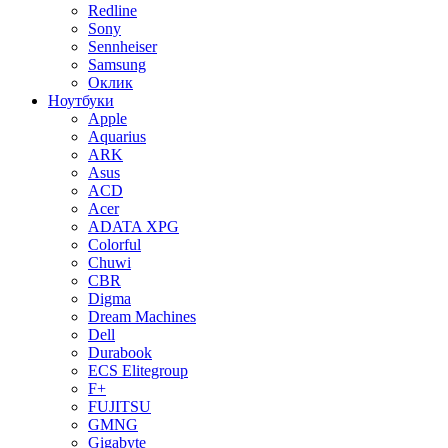
Redline
Sony
Sennheiser
Samsung
Оклик
Ноутбуки
Apple
Aquarius
ARK
Asus
ACD
Acer
ADATA XPG
Colorful
Chuwi
CBR
Digma
Dream Machines
Dell
Durabook
ECS Elitegroup
F+
FUJITSU
GMNG
Gigabyte