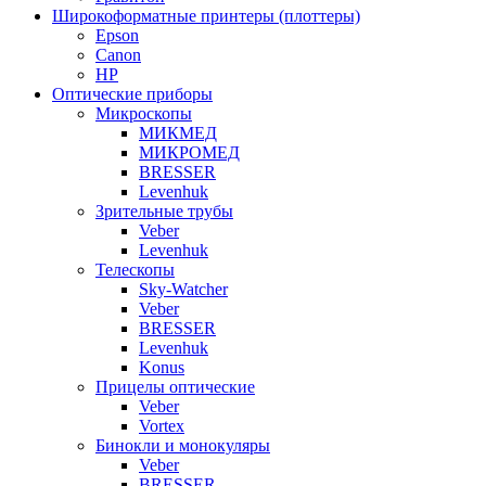
Широкоформатные принтеры (плоттеры)
Epson
Canon
HP
Оптические приборы
Микроскопы
МИКМЕД
МИКРОМЕД
BRESSER
Levenhuk
Зрительные трубы
Veber
Levenhuk
Телескопы
Sky-Watcher
Veber
BRESSER
Levenhuk
Konus
Прицелы оптические
Veber
Vortex
Бинокли и монокуляры
Veber
BRESSER