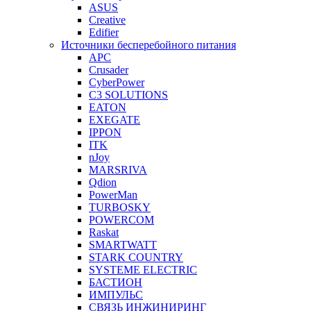
ASUS
Creative
Edifier
Источники бесперебойного питания
APC
Crusader
CyberPower
C3 SOLUTIONS
EATON
EXEGATE
IPPON
ITK
nJoy
MARSRIVA
Qdion
PowerMan
TURBOSKY
POWERCOM
Raskat
SMARTWATT
STARK COUNTRY
SYSTEME ELECTRIC
БАСТИОН
ИМПУЛЬС
СВЯЗЬ ИНЖИНИРИНГ