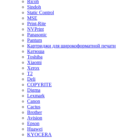
Ricoh
Sindoh
Static Control
MSE
Print-Rite
NVPrint
Panasonic
Pantum
Картриджи для широкоформатной печати
Катюша
Toshiba
Xiaomi
Xerox
T2
Deli
COPYRITE
Digma
Lexmark
Canon
Cactus
Brother
Avision
Epson
Huawei
KYOCERA