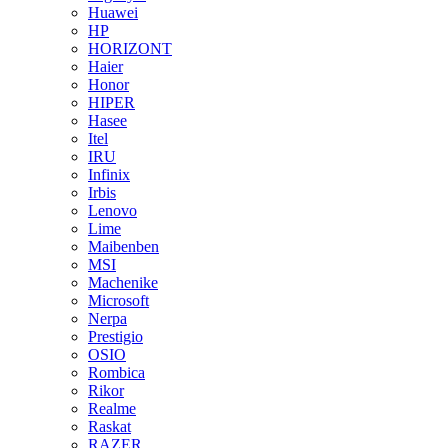
Huawei
HP
HORIZONT
Haier
Honor
HIPER
Hasee
Itel
IRU
Infinix
Irbis
Lenovo
Lime
Maibenben
MSI
Machenike
Microsoft
Nerpa
Prestigio
OSIO
Rombica
Rikor
Realme
Raskat
RAZER