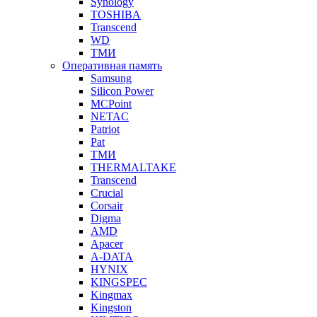
Synology
TOSHIBA
Transcend
WD
ТМИ
Оперативная память
Samsung
Silicon Power
MCPoint
NETAC
Patriot
Pat
ТМИ
THERMALTAKE
Transcend
Crucial
Corsair
Digma
AMD
Apacer
A-DATA
HYNIX
KINGSPEC
Kingmax
Kingston