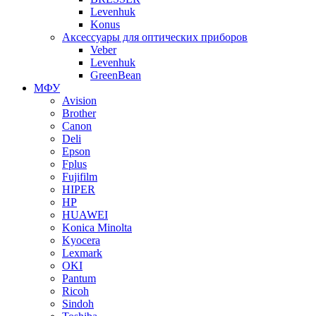
Levenhuk
Konus
Аксессуары для оптических приборов
Veber
Levenhuk
GreenBean
МФУ
Avision
Brother
Canon
Deli
Epson
Fplus
Fujifilm
HIPER
HP
HUAWEI
Konica Minolta
Kyocera
Lexmark
OKI
Pantum
Ricoh
Sindoh