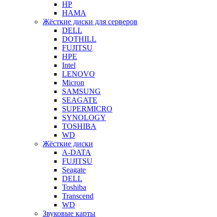
HP
HAMA
Жёсткие диски для серверов
DELL
DOTHILL
FUJITSU
HPE
Intel
LENOVO
Micron
SAMSUNG
SEAGATE
SUPERMICRO
SYNOLOGY
TOSHIBA
WD
Жёсткие диски
A-DATA
FUJITSU
Seagate
DELL
Toshiba
Transcend
WD
Звуковые карты