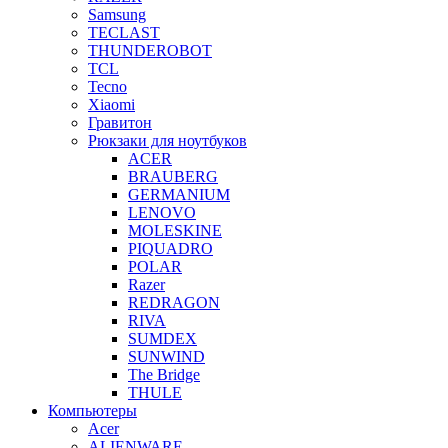
Samsung
TECLAST
THUNDEROBOT
TCL
Tecno
Xiaomi
Гравитон
Рюкзаки для ноутбуков
ACER
BRAUBERG
GERMANIUM
LENOVO
MOLESKINE
PIQUADRO
POLAR
Razer
REDRAGON
RIVA
SUMDEX
SUNWIND
The Bridge
THULE
Компьютеры
Acer
ALIENWARE