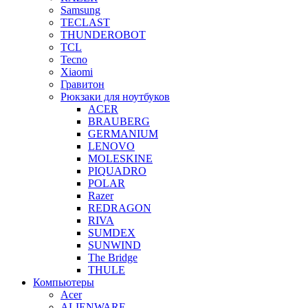
Samsung
TECLAST
THUNDEROBOT
TCL
Tecno
Xiaomi
Гравитон
Рюкзаки для ноутбуков
ACER
BRAUBERG
GERMANIUM
LENOVO
MOLESKINE
PIQUADRO
POLAR
Razer
REDRAGON
RIVA
SUMDEX
SUNWIND
The Bridge
THULE
Компьютеры
Acer
ALIENWARE