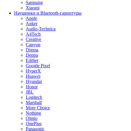
Samsung
Xiaomi
Наушники и Bluetooth-гарнитуры
Apple
Anker
Audio-Technica
A4Tech
Creative
Canyon
Digma
Deppa
Edifier
Google Pixel
HyperX
Huawei
Hyundai
Honor
JBL
Logitech
Marshall
More Choice
Nothing
Olmio
OnePlus
Panasonic