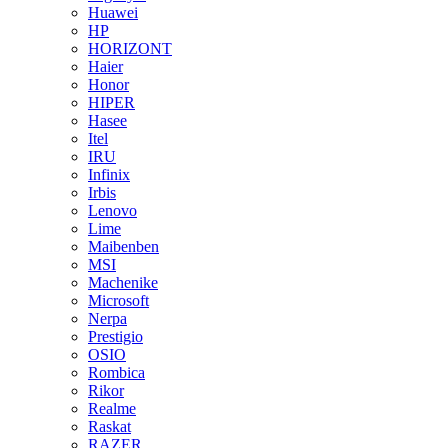
Huawei
HP
HORIZONT
Haier
Honor
HIPER
Hasee
Itel
IRU
Infinix
Irbis
Lenovo
Lime
Maibenben
MSI
Machenike
Microsoft
Nerpa
Prestigio
OSIO
Rombica
Rikor
Realme
Raskat
RAZER