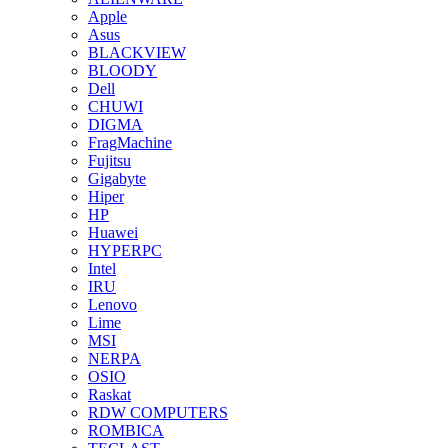
Apple
Asus
BLACKVIEW
BLOODY
Dell
CHUWI
DIGMA
FragMachine
Fujitsu
Gigabyte
Hiper
HP
Huawei
HYPERPC
Intel
IRU
Lenovo
Lime
MSI
NERPA
OSIO
Raskat
RDW COMPUTERS
ROMBICA