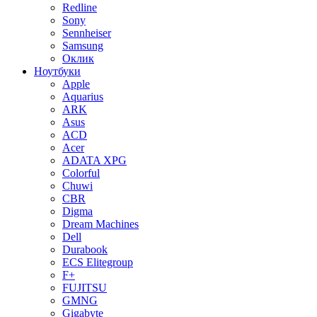
Redline
Sony
Sennheiser
Samsung
Оклик
Ноутбуки
Apple
Aquarius
ARK
Asus
ACD
Acer
ADATA XPG
Colorful
Chuwi
CBR
Digma
Dream Machines
Dell
Durabook
ECS Elitegroup
F+
FUJITSU
GMNG
Gigabyte