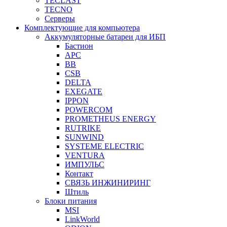
TECLAST
TECNO
Серверы
Комплектующие для компьютера
Аккумуляторные батареи для ИБП
Бастион
APC
BB
CSB
DELTA
EXEGATE
IPPON
POWERCOM
PROMETHEUS ENERGY
RUTRIKE
SUNWIND
SYSTEME ELECTRIC
VENTURA
ИМПУЛЬС
Контакт
СВЯЗЬ ИНЖИНИРИНГ
Штиль
Блоки питания
MSI
LinkWorld