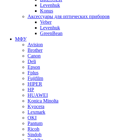
Levenhuk
Konus
Аксессуары для оптических приборов
Veber
Levenhuk
GreenBean
МФУ
Avision
Brother
Canon
Deli
Epson
Fplus
Fujifilm
HIPER
HP
HUAWEI
Konica Minolta
Kyocera
Lexmark
OKI
Pantum
Ricoh
Sindoh