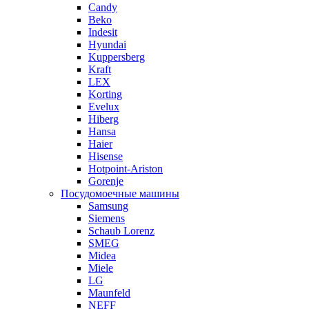
Candy
Beko
Indesit
Hyundai
Kuppersberg
Kraft
LEX
Korting
Evelux
Hiberg
Hansa
Haier
Hisense
Hotpoint-Ariston
Gorenje
Посудомоечные машины
Samsung
Siemens
Schaub Lorenz
SMEG
Midea
Miele
LG
Maunfeld
NEFF