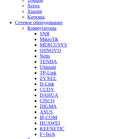
Toshiba
Xerox
Xiaomi
Катюша
Сетевое оборудование
Коммутаторы
SNR
MikroTik
MERCUSYS
OSNOVO
Netis
TENDA
Ubiquiti
TP-Link
ZYXEL
D-Link
CUDY
DAHUA
CISCO
DIGMA
ASUS
IP-COM
HUAWEI
KEENETIC
F+Tech