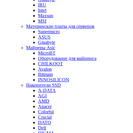
IRU
Intel
Maxsun
MSI
Материнские платы для серверов
Supermicro
ASUS
Gigabyte
Майнеры Asic
MicroBT
Оборудование для майнинга
CHILKOOT
Avalon
Bitmain
INNOSILICON
Накопители SSD
A-DATA
AGI
AMD
Apacer
Colorful
Crucial
DATO
Dell