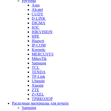
Роутеры
Asus
Alcatel
CUDY
D-LINK
DIGMA
H3C
HIKVISION
HPE
Huawei
IP-COM
Keenetic
MERCUSYS
MikroTik
Samsung
TCL
TENDA
TP-Link
Ubiquiti
Xiaomi
ZTE
ZyXEL
ТРИКОЛОР
Расходные материалы для печати
Samsung