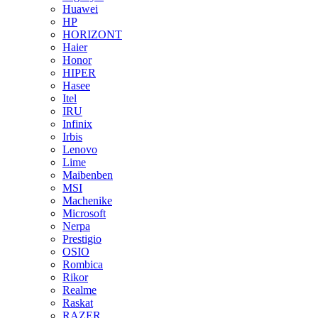
Huawei
HP
HORIZONT
Haier
Honor
HIPER
Hasee
Itel
IRU
Infinix
Irbis
Lenovo
Lime
Maibenben
MSI
Machenike
Microsoft
Nerpa
Prestigio
OSIO
Rombica
Rikor
Realme
Raskat
RAZER