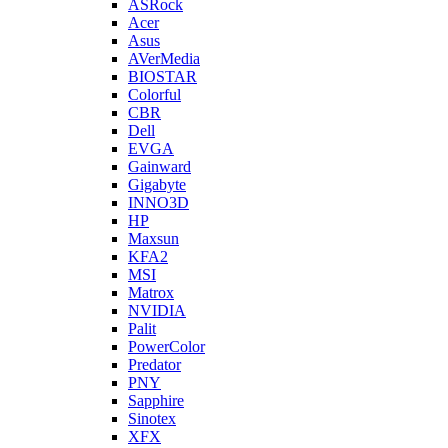
ASRock
Acer
Asus
AVerMedia
BIOSTAR
Colorful
CBR
Dell
EVGA
Gainward
Gigabyte
INNO3D
HP
Maxsun
KFA2
MSI
Matrox
NVIDIA
Palit
PowerColor
Predator
PNY
Sapphire
Sinotex
XFX