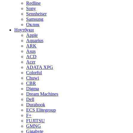
Redline
Sony
Sennheiser
Samsung
Оклик
Ноутбуки
Apple
Aquarius
ARK
Asus
ACD
Acer
ADATA XPG
Colorful
Chuwi
CBR
Digma
Dream Machines
Dell
Durabook
ECS Elitegroup
F+
FUJITSU
GMNG
Gigabyte