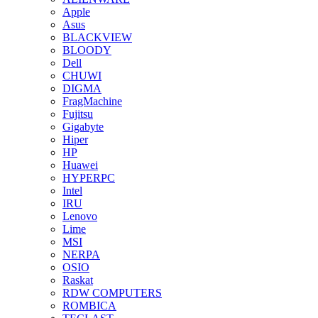
Apple
Asus
BLACKVIEW
BLOODY
Dell
CHUWI
DIGMA
FragMachine
Fujitsu
Gigabyte
Hiper
HP
Huawei
HYPERPC
Intel
IRU
Lenovo
Lime
MSI
NERPA
OSIO
Raskat
RDW COMPUTERS
ROMBICA