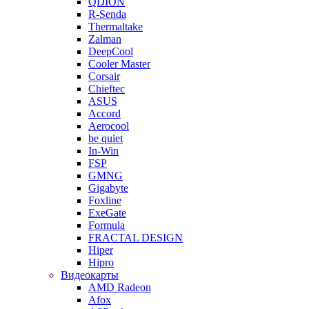
QDION
R-Senda
Thermaltake
Zalman
DeepCool
Cooler Master
Corsair
Chieftec
ASUS
Accord
Aerocool
be quiet
In-Win
FSP
GMNG
Gigabyte
Foxline
ExeGate
Formula
FRACTAL DESIGN
Hiper
Hipro
Видеокарты
AMD Radeon
Afox