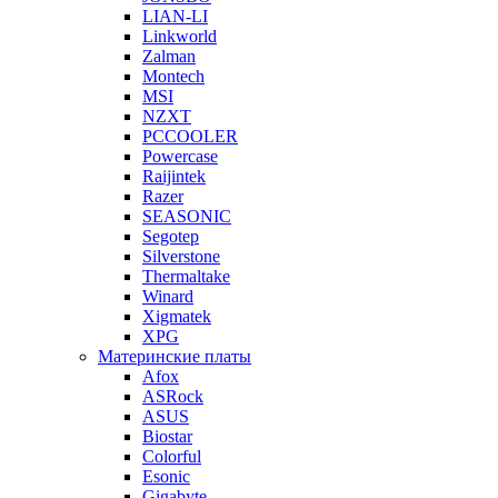
LIAN-LI
Linkworld
Zalman
Montech
MSI
NZXT
PCCOOLER
Powercase
Raijintek
Razer
SEASONIC
Segotep
Silverstone
Thermaltake
Winard
Xigmatek
XPG
Материнские платы
Afox
ASRock
ASUS
Biostar
Colorful
Esonic
Gigabyte