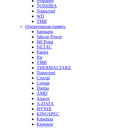
Synology
TOSHIBA
Transcend
WD
ТМИ
Оперативная память
Samsung
Silicon Power
MCPoint
NETAC
Patriot
Pat
ТМИ
THERMALTAKE
Transcend
Crucial
Corsair
Digma
AMD
Apacer
A-DATA
HYNIX
KINGSPEC
Kingmax
Kingston