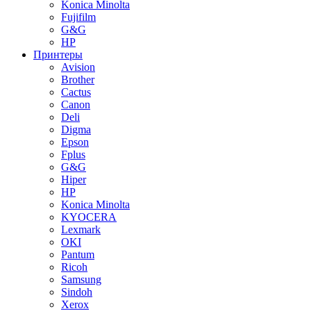
Konica Minolta
Fujifilm
G&G
HP
Принтеры
Avision
Brother
Cactus
Canon
Deli
Digma
Epson
Fplus
G&G
Hiper
HP
Konica Minolta
KYOCERA
Lexmark
OKI
Pantum
Ricoh
Samsung
Sindoh
Xerox