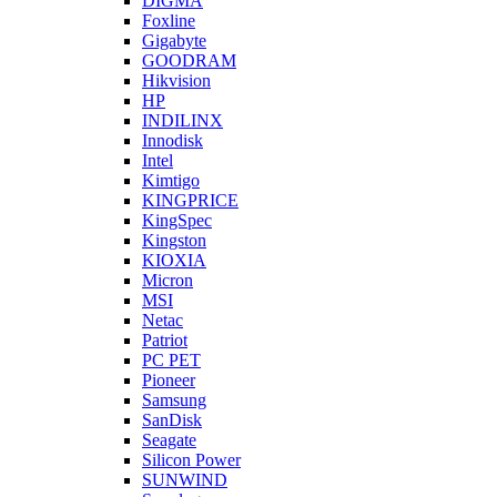
DIGMA
Foxline
Gigabyte
GOODRAM
Hikvision
HP
INDILINX
Innodisk
Intel
Kimtigo
KINGPRICE
KingSpec
Kingston
KIOXIA
Micron
MSI
Netac
Patriot
PC PET
Pioneer
Samsung
SanDisk
Seagate
Silicon Power
SUNWIND