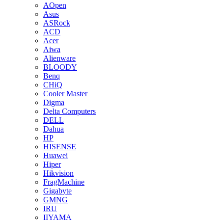
AOpen
Asus
ASRock
ACD
Acer
Aiwa
Alienware
BLOODY
Benq
CHiQ
Cooler Master
Digma
Delta Computers
DELL
Dahua
HP
HISENSE
Huawei
Hiper
Hikvision
FragMachine
Gigabyte
GMNG
IRU
IIYAMA