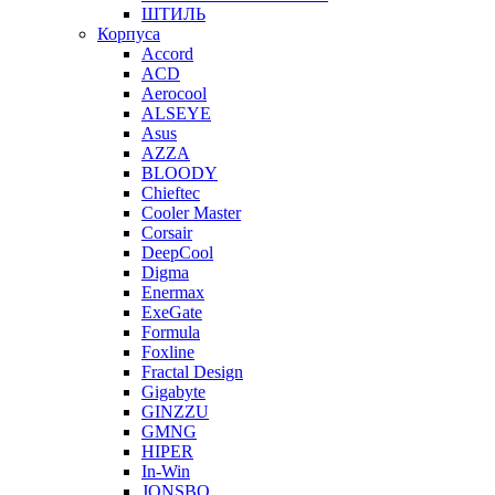
ШТИЛЬ
Корпуса
Accord
ACD
Aerocool
ALSEYE
Asus
AZZA
BLOODY
Chieftec
Cooler Master
Corsair
DeepCool
Digma
Enermax
ExeGate
Formula
Foxline
Fractal Design
Gigabyte
GINZZU
GMNG
HIPER
In-Win
JONSBO