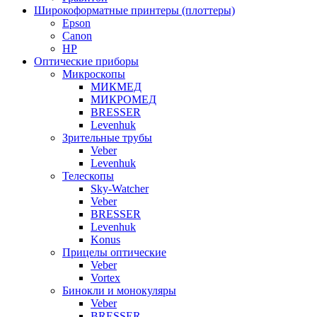
Широкоформатные принтеры (плоттеры)
Epson
Canon
HP
Оптические приборы
Микроскопы
МИКМЕД
МИКРОМЕД
BRESSER
Levenhuk
Зрительные трубы
Veber
Levenhuk
Телескопы
Sky-Watcher
Veber
BRESSER
Levenhuk
Konus
Прицелы оптические
Veber
Vortex
Бинокли и монокуляры
Veber
BRESSER