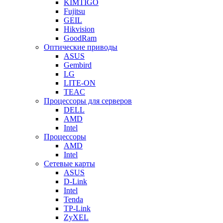
KIMTIGO
Fujitsu
GEIL
Hikvision
GoodRam
Оптические приводы
ASUS
Gembird
LG
LITE-ON
TEAC
Процессоры для серверов
DELL
AMD
Intel
Процессоры
AMD
Intel
Сетевые карты
ASUS
D-Link
Intel
Tenda
TP-Link
ZyXEL