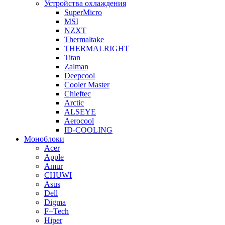
Устройства охлаждения
SuperMicro
MSI
NZXT
Thermaltake
THERMALRIGHT
Titan
Zalman
Deepcool
Cooler Master
Chieftec
Arctic
ALSEYE
Aerocool
ID-COOLING
Моноблоки
Acer
Apple
Amur
CHUWI
Asus
Dell
Digma
F+Tech
Hiper