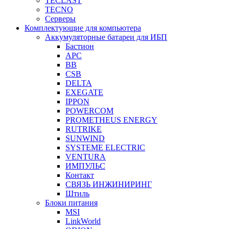
TECLAST
TECNO
Серверы
Комплектующие для компьютера
Аккумуляторные батареи для ИБП
Бастион
APC
BB
CSB
DELTA
EXEGATE
IPPON
POWERCOM
PROMETHEUS ENERGY
RUTRIKE
SUNWIND
SYSTEME ELECTRIC
VENTURA
ИМПУЛЬС
Контакт
СВЯЗЬ ИНЖИНИРИНГ
Штиль
Блоки питания
MSI
LinkWorld