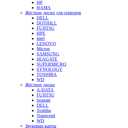
HP
HAMA
Жёсткие диски для серверов
DELL
DOTHILL
FUJITSU
HPE
Intel
LENOVO
Micron
SAMSUNG
SEAGATE
SUPERMICRO
SYNOLOGY
TOSHIBA
WD
Жёсткие диски
A-DATA
FUJITSU
Seagate
DELL
Toshiba
Transcend
WD
Звуковые карты