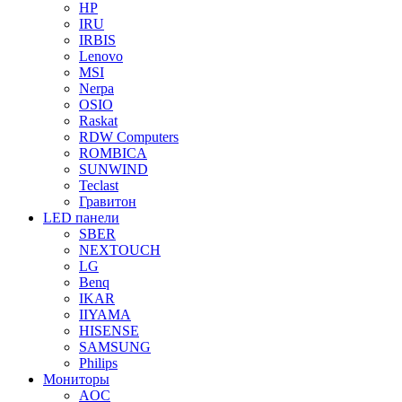
HP
IRU
IRBIS
Lenovo
MSI
Nerpa
OSIO
Raskat
RDW Computers
ROMBICA
SUNWIND
Teclast
Гравитон
LED панели
SBER
NEXTOUCH
LG
Benq
IKAR
IIYAMA
HISENSE
SAMSUNG
Philips
Мониторы
AOC