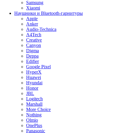
Samsung
Xiaomi
Наушники и Bluetooth-гарнитуры
Apple
Anker
Audio-Technica
A4Tech
Creative
Canyon
Digma
Deppa
Edifier
Google Pixel
HyperX
Huawei
Hyundai
Honor
JBL
Logitech
Marshall
More Choice
Nothing
Olmio
OnePlus
Panasonic