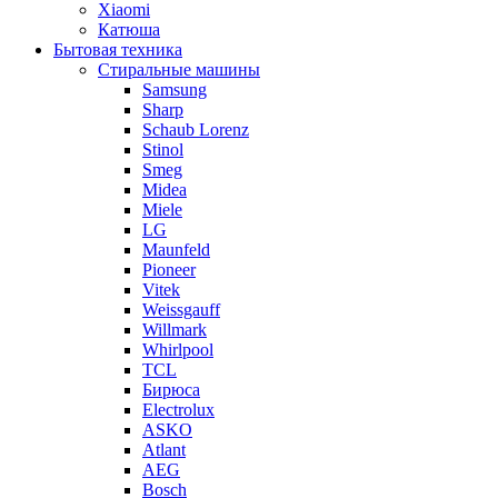
Xiaomi
Катюша
Бытовая техника
Стиральные машины
Samsung
Sharp
Schaub Lorenz
Stinol
Smeg
Midea
Miele
LG
Maunfeld
Pioneer
Vitek
Weissgauff
Willmark
Whirlpool
TCL
Бирюса
Electrolux
ASKO
Atlant
AEG
Bosch