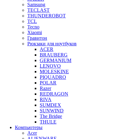
Samsung
TECLAST
THUNDEROBOT
TCL
Tecno
Xiaomi
Гравитон
Рюкзаки для ноутбуков
ACER
BRAUBERG
GERMANIUM
LENOVO
MOLESKINE
PIQUADRO
POLAR
Razer
REDRAGON
RIVA
SUMDEX
SUNWIND
The Bridge
THULE
Компьютеры
Acer
ALIENWARE