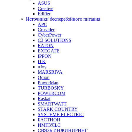
ASUS
Creative
Edifier
Источники бесперебойного питания
APC
Crusader
CyberPower
C3 SOLUTIONS
EATON
EXEGATE
IPPON
ITK
nJoy
MARSRIVA
Qdion
PowerMan
TURBOSKY
POWERCOM
Raskat
SMARTWATT
STARK COUNTRY
SYSTEME ELECTRIC
БАСТИОН
ИМПУЛЬС
СВЯЗЬ ИНЖИНИРИНГ