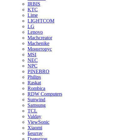
IRBIS
KTC
Lime
LIGHTCOM
LG
Lenovo
Machcreator
Machenike
Мониторус
MSI
NEC
NPC
PINEBRO
Philips
Raskat
Rombica
RDW Computers
Sunwind
Samsung
TCL
Valday
ViewSonic
Xiaomi
Бештау
Гравитон