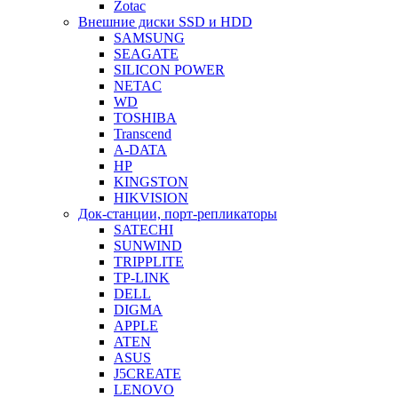
Zotac
Внешние диски SSD и HDD
SAMSUNG
SEAGATE
SILICON POWER
NETAC
WD
TOSHIBA
Transcend
A-DATA
HP
KINGSTON
HIKVISION
Док-станции, порт-репликаторы
SATECHI
SUNWIND
TRIPPLITE
TP-LINK
DELL
DIGMA
APPLE
ATEN
ASUS
J5CREATE
LENOVO