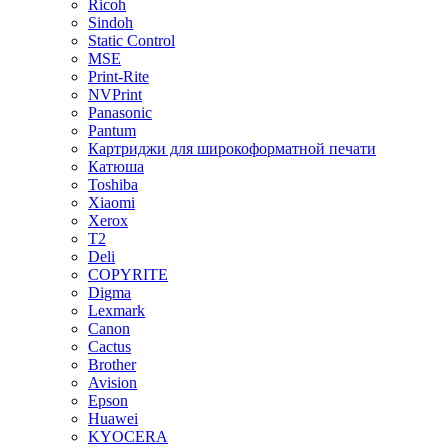
Ricoh
Sindoh
Static Control
MSE
Print-Rite
NVPrint
Panasonic
Pantum
Картриджи для широкоформатной печати
Катюша
Toshiba
Xiaomi
Xerox
T2
Deli
COPYRITE
Digma
Lexmark
Canon
Cactus
Brother
Avision
Epson
Huawei
KYOCERA