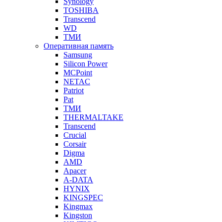
Synology
TOSHIBA
Transcend
WD
ТМИ
Оперативная память
Samsung
Silicon Power
MCPoint
NETAC
Patriot
Pat
ТМИ
THERMALTAKE
Transcend
Crucial
Corsair
Digma
AMD
Apacer
A-DATA
HYNIX
KINGSPEC
Kingmax
Kingston