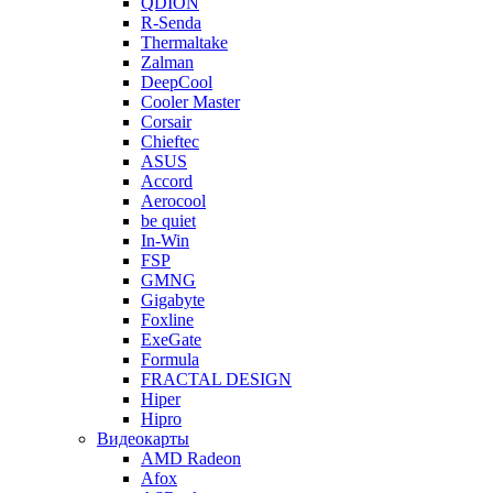
QDION
R-Senda
Thermaltake
Zalman
DeepCool
Cooler Master
Corsair
Chieftec
ASUS
Accord
Aerocool
be quiet
In-Win
FSP
GMNG
Gigabyte
Foxline
ExeGate
Formula
FRACTAL DESIGN
Hiper
Hipro
Видеокарты
AMD Radeon
Afox