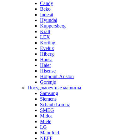
Candy
Beko
Indesit
Hyundai
Kuppersberg
Kraft
LEX
Korting
Evelux
Hiberg
Hansa
Haier
Hisense
Hotpoint-Ariston
Gorenje
Посудомоечные машины
Samsung
Siemens
Schaub Lorenz
SMEG
Midea
Miele
LG
Maunfeld
NEFF