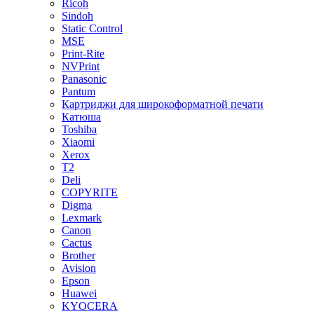
Ricoh
Sindoh
Static Control
MSE
Print-Rite
NVPrint
Panasonic
Pantum
Картриджи для широкоформатной печати
Катюша
Toshiba
Xiaomi
Xerox
T2
Deli
COPYRITE
Digma
Lexmark
Canon
Cactus
Brother
Avision
Epson
Huawei
KYOCERA