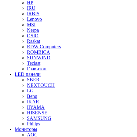
HP
IRU
IRBIS
Lenovo
MSI
Nerpa
OSIO
Raskat
RDW Computers
ROMBICA
SUNWIND
Teclast
Гравитон
LED панели
SBER
NEXTOUCH
LG
Benq
IKAR
IIYAMA
HISENSE
SAMSUNG
Philips
Мониторы
AOC