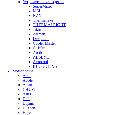
Устройства охлаждения
SuperMicro
MSI
NZXT
Thermaltake
THERMALRIGHT
Titan
Zalman
Deepcool
Cooler Master
Chieftec
Arctic
ALSEYE
Aerocool
ID-COOLING
Моноблоки
Acer
Apple
Amur
CHUWI
Asus
Dell
Digma
F+Tech
Hiper