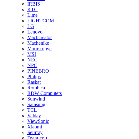
IRBIS
KTC
Lime
LIGHTCOM
LG
Lenovo
Machcreator
Machenike
Мониторус
MSI
NEC
NPC
PINEBRO
Philips
Raskat
Rombica
RDW Computers
Sunwind
Samsung
TCL
Valday
ViewSonic
Xiaomi
Бештау
Гравитон