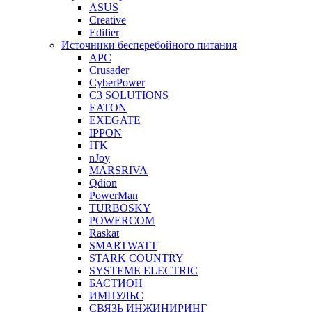
ASUS
Creative
Edifier
Источники бесперебойного питания
APC
Crusader
CyberPower
C3 SOLUTIONS
EATON
EXEGATE
IPPON
ITK
nJoy
MARSRIVA
Qdion
PowerMan
TURBOSKY
POWERCOM
Raskat
SMARTWATT
STARK COUNTRY
SYSTEME ELECTRIC
БАСТИОН
ИМПУЛЬС
СВЯЗЬ ИНЖИНИРИНГ