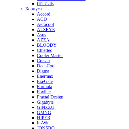
ШТИЛЬ
Корпуса
Accord
ACD
Aerocool
ALSEYE
Asus
AZZA
BLOODY
Chieftec
Cooler Master
Corsair
DeepCool
Digma
Enermax
ExeGate
Formula
Foxline
Fractal Design
Gigabyte
GINZZU
GMNG
HIPER
In-Win
JONSBO