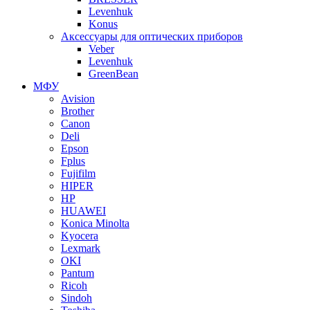
Levenhuk
Konus
Аксессуары для оптических приборов
Veber
Levenhuk
GreenBean
МФУ
Avision
Brother
Canon
Deli
Epson
Fplus
Fujifilm
HIPER
HP
HUAWEI
Konica Minolta
Kyocera
Lexmark
OKI
Pantum
Ricoh
Sindoh