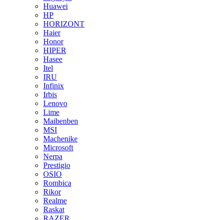
Huawei
HP
HORIZONT
Haier
Honor
HIPER
Hasee
Itel
IRU
Infinix
Irbis
Lenovo
Lime
Maibenben
MSI
Machenike
Microsoft
Nerpa
Prestigio
OSIO
Rombica
Rikor
Realme
Raskat
RAZER