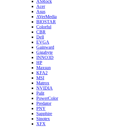
ASRock
Acer
Asus
AVerMedia
BIOSTAR
Colorful
CBR
Dell
EVGA
Gainward
Gigabyte
INNO3D
HP
Maxsun
KFA2
MSI
Matrox
NVIDIA
Palit
PowerColor
Predator
PNY
Sapphire
Sinotex
XFX