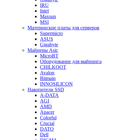
IRU
Intel
Maxsun
MSI
Материнские платы для серверов
Supermicro
ASUS
Gigabyte
Майнеры Asic
MicroBT
Оборудование для майнинга
CHILKOOT
Avalon
Bitmain
INNOSILICON
Накопители SSD
A-DATA
AGI
AMD
Apacer
Colorful
Crucial
DATO
Dell