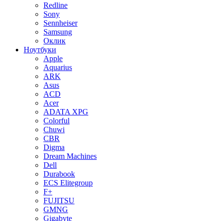
Redline
Sony
Sennheiser
Samsung
Оклик
Ноутбуки
Apple
Aquarius
ARK
Asus
ACD
Acer
ADATA XPG
Colorful
Chuwi
CBR
Digma
Dream Machines
Dell
Durabook
ECS Elitegroup
F+
FUJITSU
GMNG
Gigabyte