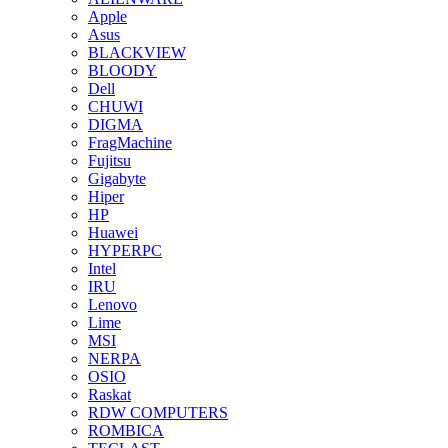
Apple
Asus
BLACKVIEW
BLOODY
Dell
CHUWI
DIGMA
FragMachine
Fujitsu
Gigabyte
Hiper
HP
Huawei
HYPERPC
Intel
IRU
Lenovo
Lime
MSI
NERPA
OSIO
Raskat
RDW COMPUTERS
ROMBICA