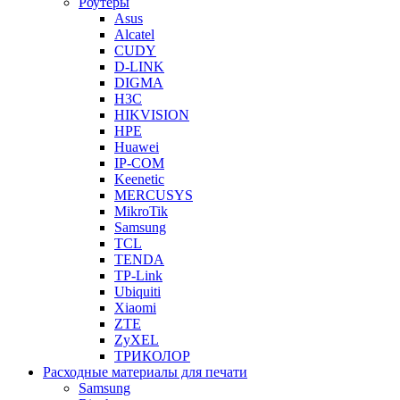
Роутеры
Asus
Alcatel
CUDY
D-LINK
DIGMA
H3C
HIKVISION
HPE
Huawei
IP-COM
Keenetic
MERCUSYS
MikroTik
Samsung
TCL
TENDA
TP-Link
Ubiquiti
Xiaomi
ZTE
ZyXEL
ТРИКОЛОР
Расходные материалы для печати
Samsung