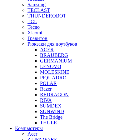
Samsung
TECLAST
THUNDEROBOT
TCL
Tecno
Xiaomi
Гравитон
Рюкзаки для ноутбуков
ACER
BRAUBERG
GERMANIUM
LENOVO
MOLESKINE
PIQUADRO
POLAR
Razer
REDRAGON
RIVA
SUMDEX
SUNWIND
The Bridge
THULE
Компьютеры
Acer
ALIENWARE