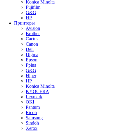
Konica Minolta
Fujifilm
G&G
HP
Принтеры
Avision
Brother
Cactus
Canon
Deli
Digma
Epson
Fplus
G&G
Hiper
HP
Konica Minolta
KYOCERA
Lexmark
OKI
Pantum
Ricoh
Samsung
Sindoh
Xerox