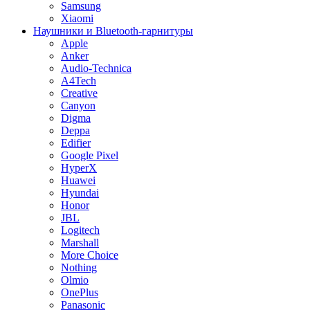
Samsung
Xiaomi
Наушники и Bluetooth-гарнитуры
Apple
Anker
Audio-Technica
A4Tech
Creative
Canyon
Digma
Deppa
Edifier
Google Pixel
HyperX
Huawei
Hyundai
Honor
JBL
Logitech
Marshall
More Choice
Nothing
Olmio
OnePlus
Panasonic