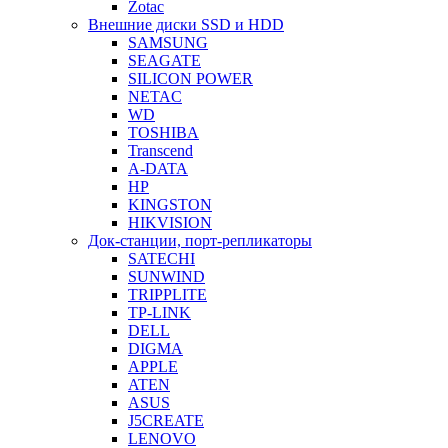
Zotac
Внешние диски SSD и HDD
SAMSUNG
SEAGATE
SILICON POWER
NETAC
WD
TOSHIBA
Transcend
A-DATA
HP
KINGSTON
HIKVISION
Док-станции, порт-репликаторы
SATECHI
SUNWIND
TRIPPLITE
TP-LINK
DELL
DIGMA
APPLE
ATEN
ASUS
J5CREATE
LENOVO