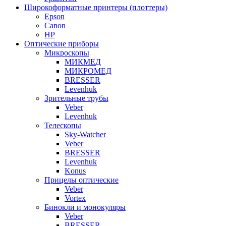
Широкоформатные принтеры (плоттеры)
Epson
Canon
HP
Оптические приборы
Микроскопы
МИКМЕД
МИКРОМЕД
BRESSER
Levenhuk
Зрительные трубы
Veber
Levenhuk
Телескопы
Sky-Watcher
Veber
BRESSER
Levenhuk
Konus
Прицелы оптические
Veber
Vortex
Бинокли и монокуляры
Veber
BRESSER