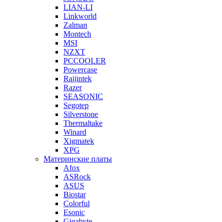
LIAN-LI
Linkworld
Zalman
Montech
MSI
NZXT
PCCOOLER
Powercase
Raijintek
Razer
SEASONIC
Segotep
Silverstone
Thermaltake
Winard
Xigmatek
XPG
Материнские платы
Afox
ASRock
ASUS
Biostar
Colorful
Esonic
Gigabyte