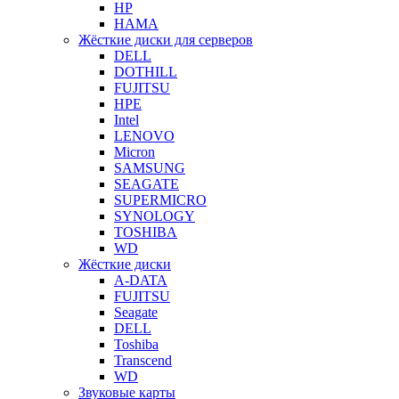
HP
HAMA
Жёсткие диски для серверов
DELL
DOTHILL
FUJITSU
HPE
Intel
LENOVO
Micron
SAMSUNG
SEAGATE
SUPERMICRO
SYNOLOGY
TOSHIBA
WD
Жёсткие диски
A-DATA
FUJITSU
Seagate
DELL
Toshiba
Transcend
WD
Звуковые карты