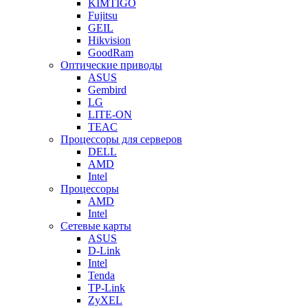
KIMTIGO
Fujitsu
GEIL
Hikvision
GoodRam
Оптические приводы
ASUS
Gembird
LG
LITE-ON
TEAC
Процессоры для серверов
DELL
AMD
Intel
Процессоры
AMD
Intel
Сетевые карты
ASUS
D-Link
Intel
Tenda
TP-Link
ZyXEL