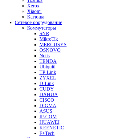
Toshiba
Xerox
Xiaomi
Катюша
Сетевое оборудование
Коммутаторы
SNR
MikroTik
MERCUSYS
OSNOVO
Netis
TENDA
Ubiquiti
TP-Link
ZYXEL
D-Link
CUDY
DAHUA
CISCO
DIGMA
ASUS
IP-COM
HUAWEI
KEENETIC
F+Tech