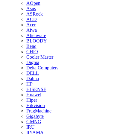
AOpen
Asus
ASRock
ACD
Acer
Aiwa
Alienware
BLOODY
Benq
CHiQ
Cooler Master
Digma
Delta Computers
DELL
Dahua
HP
HISENSE
Huawei
Hiper
Hikvision
FragMachine
Gigabyte
GMNG
IRU
IIYAMA