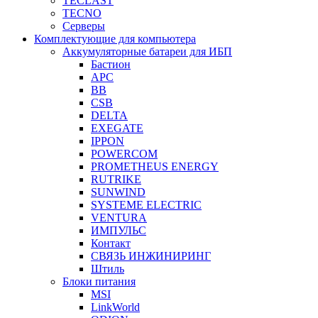
TECLAST
TECNO
Серверы
Комплектующие для компьютера
Аккумуляторные батареи для ИБП
Бастион
APC
BB
CSB
DELTA
EXEGATE
IPPON
POWERCOM
PROMETHEUS ENERGY
RUTRIKE
SUNWIND
SYSTEME ELECTRIC
VENTURA
ИМПУЛЬС
Контакт
СВЯЗЬ ИНЖИНИРИНГ
Штиль
Блоки питания
MSI
LinkWorld