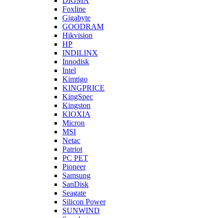
DIGMA
Foxline
Gigabyte
GOODRAM
Hikvision
HP
INDILINX
Innodisk
Intel
Kimtigo
KINGPRICE
KingSpec
Kingston
KIOXIA
Micron
MSI
Netac
Patriot
PC PET
Pioneer
Samsung
SanDisk
Seagate
Silicon Power
SUNWIND