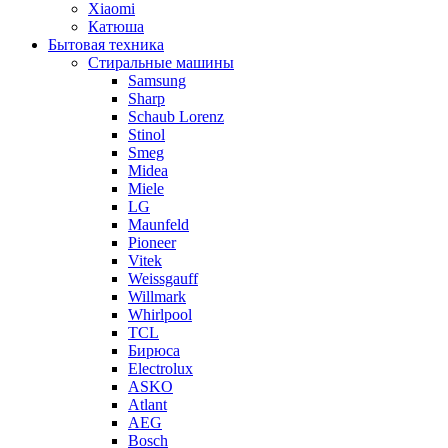
Xiaomi
Катюша
Бытовая техника
Стиральные машины
Samsung
Sharp
Schaub Lorenz
Stinol
Smeg
Midea
Miele
LG
Maunfeld
Pioneer
Vitek
Weissgauff
Willmark
Whirlpool
TCL
Бирюса
Electrolux
ASKO
Atlant
AEG
Bosch