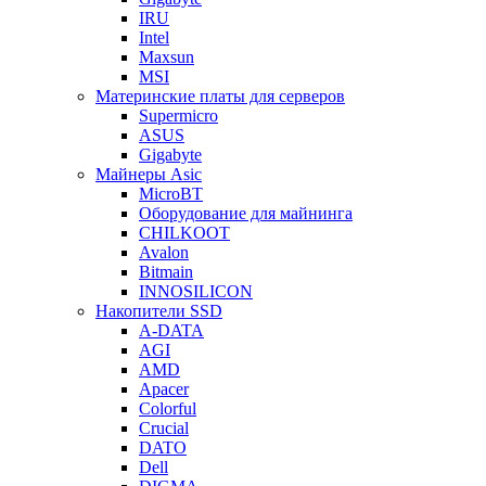
IRU
Intel
Maxsun
MSI
Материнские платы для серверов
Supermicro
ASUS
Gigabyte
Майнеры Asic
MicroBT
Оборудование для майнинга
CHILKOOT
Avalon
Bitmain
INNOSILICON
Накопители SSD
A-DATA
AGI
AMD
Apacer
Colorful
Crucial
DATO
Dell