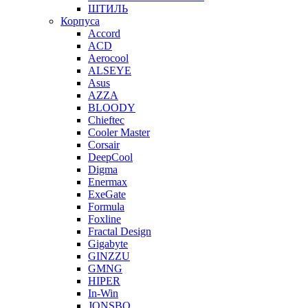
ШТИЛЬ
Корпуса
Accord
ACD
Aerocool
ALSEYE
Asus
AZZA
BLOODY
Chieftec
Cooler Master
Corsair
DeepCool
Digma
Enermax
ExeGate
Formula
Foxline
Fractal Design
Gigabyte
GINZZU
GMNG
HIPER
In-Win
JONSBO