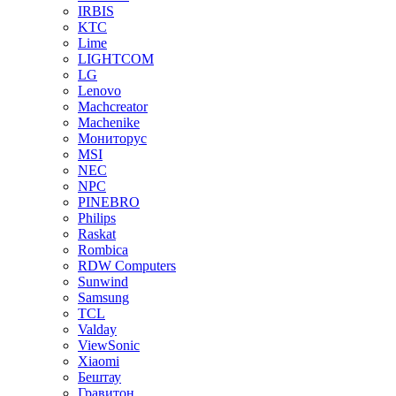
IRBIS
KTC
Lime
LIGHTCOM
LG
Lenovo
Machcreator
Machenike
Мониторус
MSI
NEC
NPC
PINEBRO
Philips
Raskat
Rombica
RDW Computers
Sunwind
Samsung
TCL
Valday
ViewSonic
Xiaomi
Бештау
Гравитон