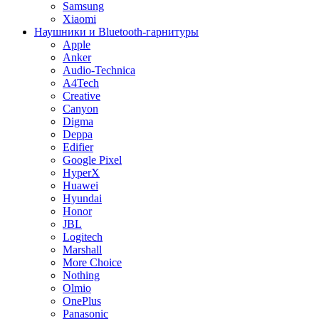
Samsung
Xiaomi
Наушники и Bluetooth-гарнитуры
Apple
Anker
Audio-Technica
A4Tech
Creative
Canyon
Digma
Deppa
Edifier
Google Pixel
HyperX
Huawei
Hyundai
Honor
JBL
Logitech
Marshall
More Choice
Nothing
Olmio
OnePlus
Panasonic