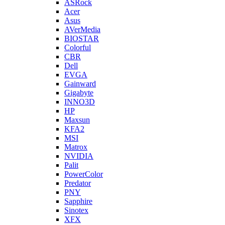
ASRock
Acer
Asus
AVerMedia
BIOSTAR
Colorful
CBR
Dell
EVGA
Gainward
Gigabyte
INNO3D
HP
Maxsun
KFA2
MSI
Matrox
NVIDIA
Palit
PowerColor
Predator
PNY
Sapphire
Sinotex
XFX