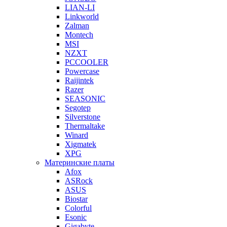
LIAN-LI
Linkworld
Zalman
Montech
MSI
NZXT
PCCOOLER
Powercase
Raijintek
Razer
SEASONIC
Segotep
Silverstone
Thermaltake
Winard
Xigmatek
XPG
Материнские платы
Afox
ASRock
ASUS
Biostar
Colorful
Esonic
Gigabyte