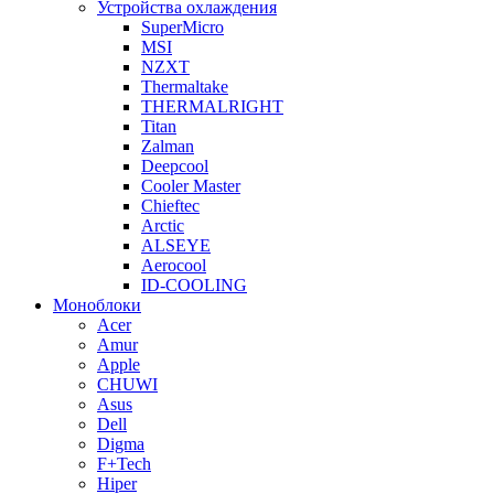
Устройства охлаждения
SuperMicro
MSI
NZXT
Thermaltake
THERMALRIGHT
Titan
Zalman
Deepcool
Cooler Master
Chieftec
Arctic
ALSEYE
Aerocool
ID-COOLING
Моноблоки
Acer
Amur
Apple
CHUWI
Asus
Dell
Digma
F+Tech
Hiper