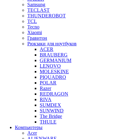
Samsung
TECLAST
THUNDEROBOT
TCL
Tecno
Xiaomi
Гравитон
Рюкзаки для ноутбуков
ACER
BRAUBERG
GERMANIUM
LENOVO
MOLESKINE
PIQUADRO
POLAR
Razer
REDRAGON
RIVA
SUMDEX
SUNWIND
The Bridge
THULE
Компьютеры
Acer
ALIENWARE