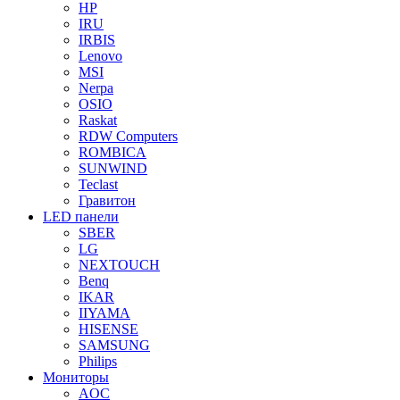
HP
IRU
IRBIS
Lenovo
MSI
Nerpa
OSIO
Raskat
RDW Computers
ROMBICA
SUNWIND
Teclast
Гравитон
LED панели
SBER
LG
NEXTOUCH
Benq
IKAR
IIYAMA
HISENSE
SAMSUNG
Philips
Мониторы
AOC