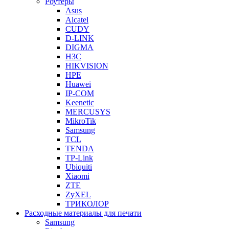
Роутеры
Asus
Alcatel
CUDY
D-LINK
DIGMA
H3C
HIKVISION
HPE
Huawei
IP-COM
Keenetic
MERCUSYS
MikroTik
Samsung
TCL
TENDA
TP-Link
Ubiquiti
Xiaomi
ZTE
ZyXEL
ТРИКОЛОР
Расходные материалы для печати
Samsung