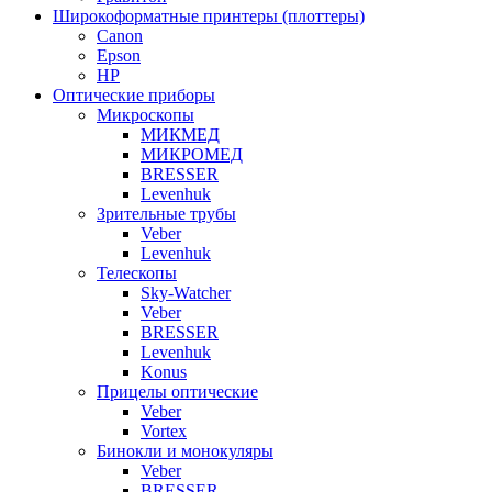
Широкоформатные принтеры (плоттеры)
Canon
Epson
HP
Оптические приборы
Микроскопы
МИКМЕД
МИКРОМЕД
BRESSER
Levenhuk
Зрительные трубы
Veber
Levenhuk
Телескопы
Sky-Watcher
Veber
BRESSER
Levenhuk
Konus
Прицелы оптические
Veber
Vortex
Бинокли и монокуляры
Veber
BRESSER