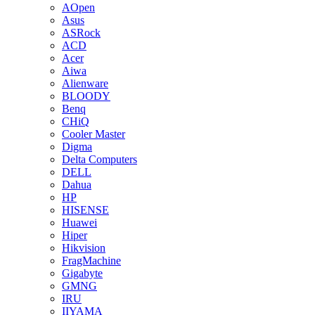
AOpen
Asus
ASRock
ACD
Acer
Aiwa
Alienware
BLOODY
Benq
CHiQ
Cooler Master
Digma
Delta Computers
DELL
Dahua
HP
HISENSE
Huawei
Hiper
Hikvision
FragMachine
Gigabyte
GMNG
IRU
IIYAMA