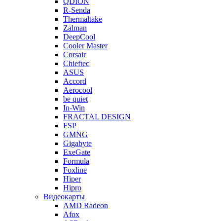
QDION
R-Senda
Thermaltake
Zalman
DeepCool
Cooler Master
Corsair
Chieftec
ASUS
Accord
Aerocool
be quiet
In-Win
FRACTAL DESIGN
FSP
GMNG
Gigabyte
ExeGate
Formula
Foxline
Hiper
Hipro
Видеокарты
AMD Radeon
Afox