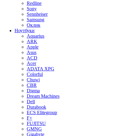
Redline
Sony
Sennheiser
Samsung
Оклик
Ноутбуки
Aquarius
ARK
Apple
Asus
ACD
Acer
ADATA XPG
Colorful
Chuwi
CBR
Digma
Dream Machines
Dell
Durabook
ECS Elitegroup
F+
FUJITSU
GMNG
Gigabyte