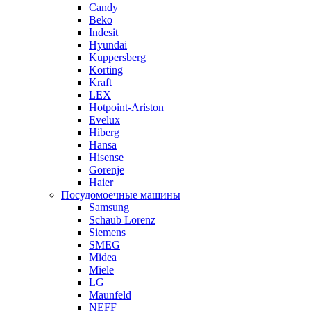
Candy
Beko
Indesit
Hyundai
Kuppersberg
Korting
Kraft
LEX
Hotpoint-Ariston
Evelux
Hiberg
Hansa
Hisense
Gorenje
Haier
Посудомоечные машины
Samsung
Schaub Lorenz
Siemens
SMEG
Midea
Miele
LG
Maunfeld
NEFF