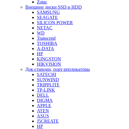
Zotac
Внешние диски SSD и HDD
SAMSUNG
SEAGATE
SILICON POWER
NETAC
WD
Transcend
TOSHIBA
A-DATA
HP
KINGSTON
HIKVISION
Док-станции, порт-репликаторы
SATECHI
SUNWIND
TRIPPLITE
TP-LINK
DELL
DIGMA
APPLE
ATEN
ASUS
J5CREATE
HP