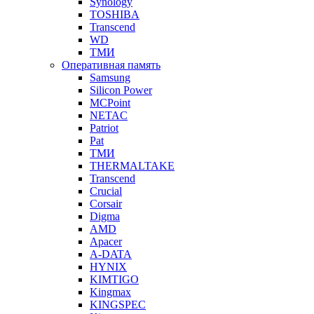
Synology
TOSHIBA
Transcend
WD
ТМИ
Оперативная память
Samsung
Silicon Power
MCPoint
NETAC
Patriot
Pat
ТМИ
THERMALTAKE
Transcend
Crucial
Corsair
Digma
AMD
Apacer
A-DATA
HYNIX
KIMTIGO
Kingmax
KINGSPEC