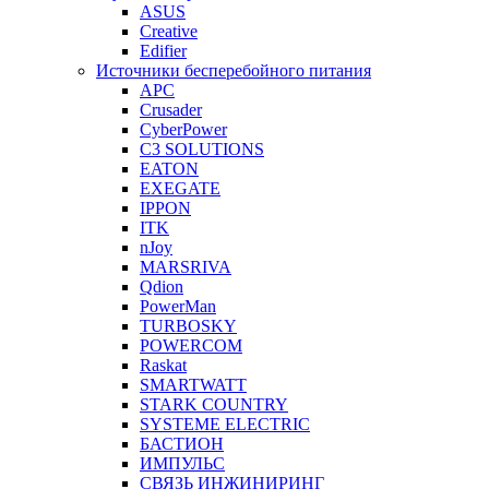
ASUS
Creative
Edifier
Источники бесперебойного питания
APC
Crusader
CyberPower
C3 SOLUTIONS
EATON
EXEGATE
IPPON
ITK
nJoy
MARSRIVA
Qdion
PowerMan
TURBOSKY
POWERCOM
Raskat
SMARTWATT
STARK COUNTRY
SYSTEME ELECTRIC
БАСТИОН
ИМПУЛЬС
СВЯЗЬ ИНЖИНИРИНГ