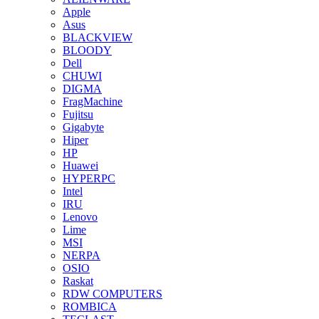
Apple
Asus
BLACKVIEW
BLOODY
Dell
CHUWI
DIGMA
FragMachine
Fujitsu
Gigabyte
Hiper
HP
Huawei
HYPERPC
Intel
IRU
Lenovo
Lime
MSI
NERPA
OSIO
Raskat
RDW COMPUTERS
ROMBICA