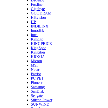
DIGMA
Foxline
Gigabyte
GOODRAM
Hikvision
HP
INDILINX
Innodisk
Intel
Kimtigo
KINGPRICE
KingSpec
Kingston
KIOXIA
Micron
MSI
Netac
Patriot
PC PET
Pioneer
Samsung
SanDisk
Seagate
Silicon Power
SUNWIND