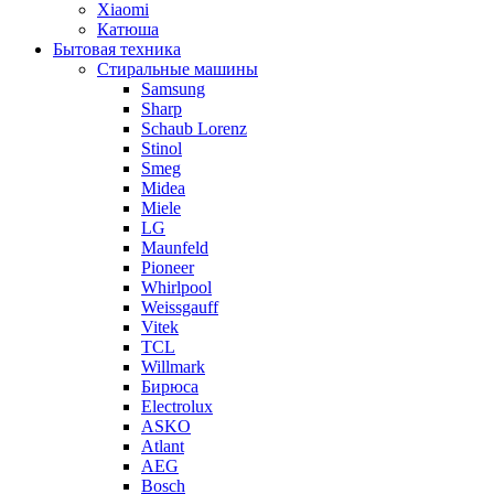
Xiaomi
Катюша
Бытовая техника
Стиральные машины
Samsung
Sharp
Schaub Lorenz
Stinol
Smeg
Midea
Miele
LG
Maunfeld
Pioneer
Whirlpool
Weissgauff
Vitek
TCL
Willmark
Бирюса
Electrolux
ASKO
Atlant
AEG
Bosch