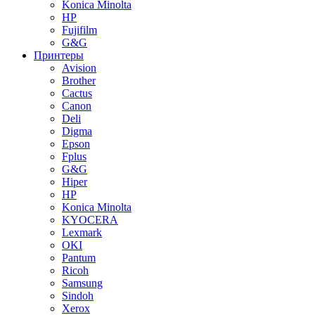
Konica Minolta
HP
Fujifilm
G&G
Принтеры
Avision
Brother
Cactus
Canon
Deli
Digma
Epson
Fplus
G&G
Hiper
HP
Konica Minolta
KYOCERA
Lexmark
OKI
Pantum
Ricoh
Samsung
Sindoh
Xerox