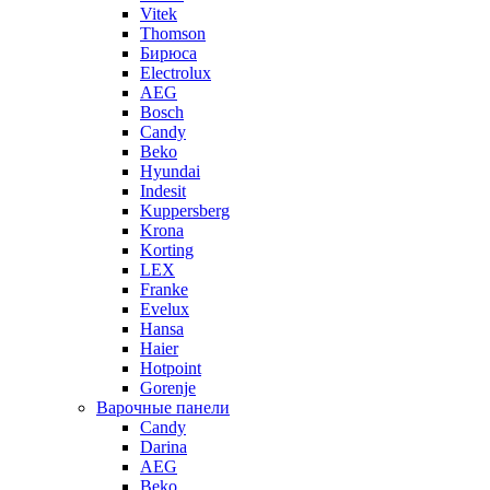
Vitek
Thomson
Бирюса
Electrolux
AEG
Bosch
Candy
Beko
Hyundai
Indesit
Kuppersberg
Krona
Korting
LEX
Franke
Evelux
Hansa
Haier
Hotpoint
Gorenje
Варочные панели
Candy
Darina
AEG
Beko