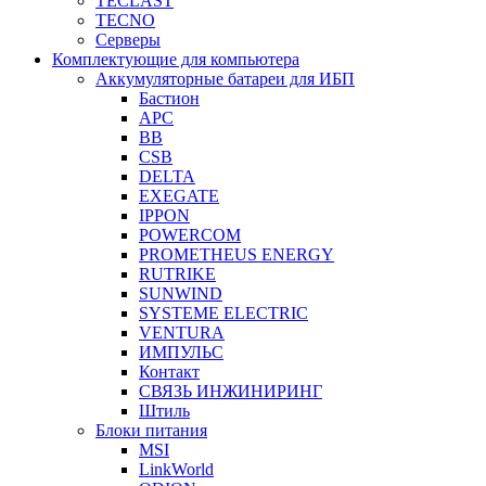
TECLAST
TECNO
Серверы
Комплектующие для компьютера
Аккумуляторные батареи для ИБП
Бастион
APC
BB
CSB
DELTA
EXEGATE
IPPON
POWERCOM
PROMETHEUS ENERGY
RUTRIKE
SUNWIND
SYSTEME ELECTRIC
VENTURA
ИМПУЛЬС
Контакт
СВЯЗЬ ИНЖИНИРИНГ
Штиль
Блоки питания
MSI
LinkWorld