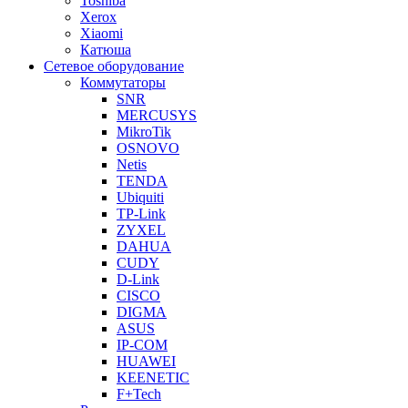
Toshiba
Xerox
Xiaomi
Катюша
Сетевое оборудование
Коммутаторы
SNR
MERCUSYS
MikroTik
OSNOVO
Netis
TENDA
Ubiquiti
TP-Link
ZYXEL
DAHUA
CUDY
D-Link
CISCO
DIGMA
ASUS
IP-COM
HUAWEI
KEENETIC
F+Tech