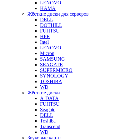
LENOVO
HAMA
Жёсткие диски для серверов
DELL
DOTHILL
FUJITSU
HPE
Intel
LENOVO
Micron
SAMSUNG
SEAGATE
SUPERMICRO
SYNOLOGY
TOSHIBA
WD
Жёсткие диски
A-DATA
FUJITSU
Seagate
DELL
Toshiba
Transcend
WD
Звуковые карты