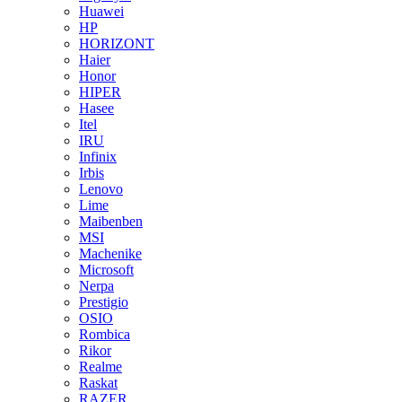
Huawei
HP
HORIZONT
Haier
Honor
HIPER
Hasee
Itel
IRU
Infinix
Irbis
Lenovo
Lime
Maibenben
MSI
Machenike
Microsoft
Nerpa
Prestigio
OSIO
Rombica
Rikor
Realme
Raskat
RAZER