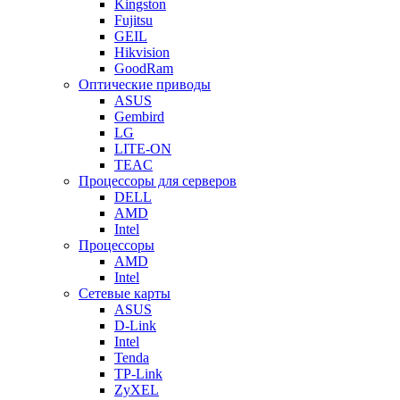
Kingston
Fujitsu
GEIL
Hikvision
GoodRam
Оптические приводы
ASUS
Gembird
LG
LITE-ON
TEAC
Процессоры для серверов
DELL
AMD
Intel
Процессоры
AMD
Intel
Сетевые карты
ASUS
D-Link
Intel
Tenda
TP-Link
ZyXEL