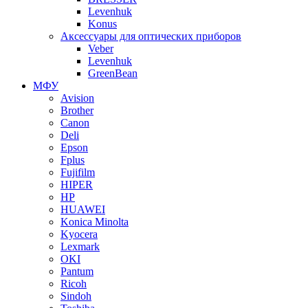
Levenhuk
Konus
Аксессуары для оптических приборов
Veber
Levenhuk
GreenBean
МФУ
Avision
Brother
Canon
Deli
Epson
Fplus
Fujifilm
HIPER
HP
HUAWEI
Konica Minolta
Kyocera
Lexmark
OKI
Pantum
Ricoh
Sindoh