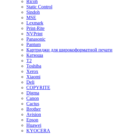
Ricoh
Static Control
Sindoh
MSE
Lexmark
Print-Rite
NVPrint
Panasonic
Pantum
Картриджи для широкоформатной печати
Катюша
T2
Toshiba
Xerox
Xiaomi
Deli
COPYRITE
Digma
Canon
Cactus
Brother
Avision
Epson
Huawei
KYOCERA