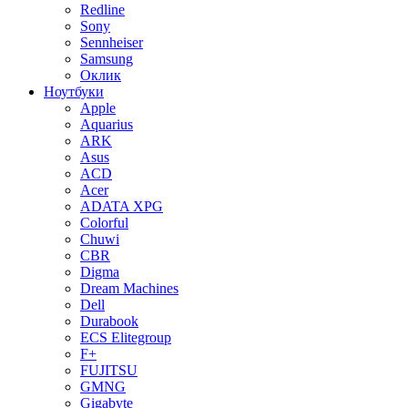
Redline
Sony
Sennheiser
Samsung
Оклик
Ноутбуки
Apple
Aquarius
ARK
Asus
ACD
Acer
ADATA XPG
Colorful
Chuwi
CBR
Digma
Dream Machines
Dell
Durabook
ECS Elitegroup
F+
FUJITSU
GMNG
Gigabyte