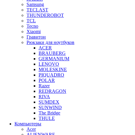
Samsung
TECLAST
THUNDEROBOT
TCL
Tecno
Xiaomi
Гравитон
Рюкзаки для ноутбуков
ACER
BRAUBERG
GERMANIUM
LENOVO
MOLESKINE
PIQUADRO
POLAR
Razer
REDRAGON
RIVA
SUMDEX
SUNWIND
The Bridge
THULE
Компьютеры
Acer
ALIENWARE