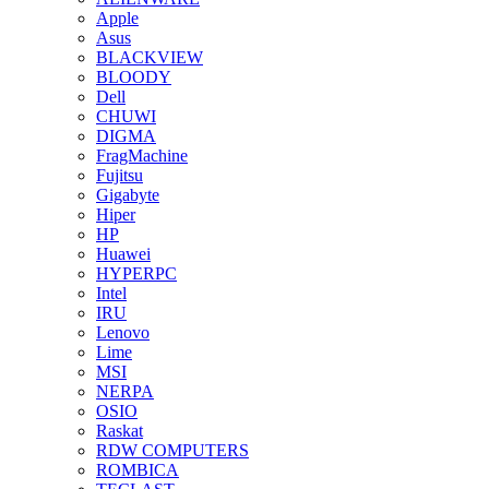
Apple
Asus
BLACKVIEW
BLOODY
Dell
CHUWI
DIGMA
FragMachine
Fujitsu
Gigabyte
Hiper
HP
Huawei
HYPERPC
Intel
IRU
Lenovo
Lime
MSI
NERPA
OSIO
Raskat
RDW COMPUTERS
ROMBICA