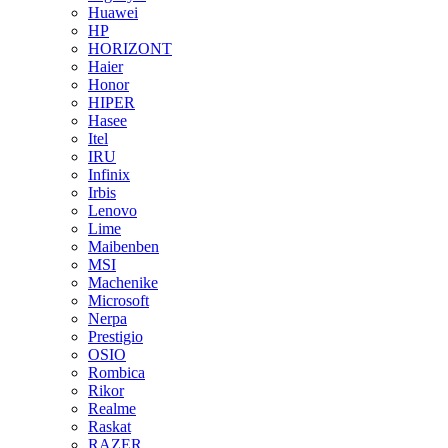
Huawei
HP
HORIZONT
Haier
Honor
HIPER
Hasee
Itel
IRU
Infinix
Irbis
Lenovo
Lime
Maibenben
MSI
Machenike
Microsoft
Nerpa
Prestigio
OSIO
Rombica
Rikor
Realme
Raskat
RAZER