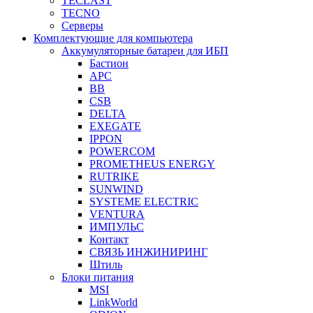
TECLAST
TECNO
Серверы
Комплектующие для компьютера
Аккумуляторные батареи для ИБП
Бастион
APC
BB
CSB
DELTA
EXEGATE
IPPON
POWERCOM
PROMETHEUS ENERGY
RUTRIKE
SUNWIND
SYSTEME ELECTRIC
VENTURA
ИМПУЛЬС
Контакт
СВЯЗЬ ИНЖИНИРИНГ
Штиль
Блоки питания
MSI
LinkWorld