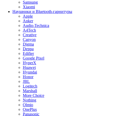
Samsung
Xiaomi
Наушники и Bluetooth-гарнитуры
Apple
Anker
Audio-Technica
A4Tech
Creative
Canyon
Digma
Deppa
Edifier
Google Pixel
HyperX
Huawei
Hyundai
Honor
JBL
Logitech
Marshall
More Choice
Nothing
Olmio
OnePlus
Panasonic