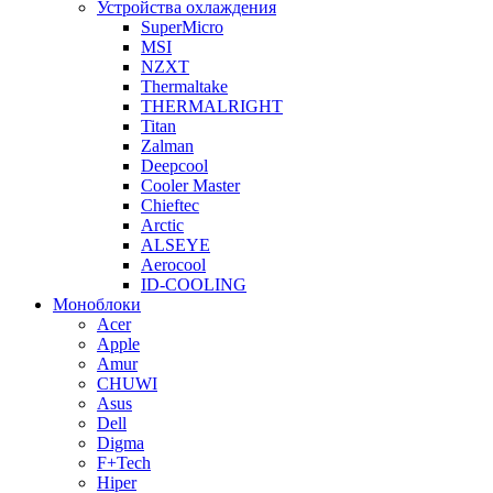
Устройства охлаждения
SuperMicro
MSI
NZXT
Thermaltake
THERMALRIGHT
Titan
Zalman
Deepcool
Cooler Master
Chieftec
Arctic
ALSEYE
Aerocool
ID-COOLING
Моноблоки
Acer
Apple
Amur
CHUWI
Asus
Dell
Digma
F+Tech
Hiper