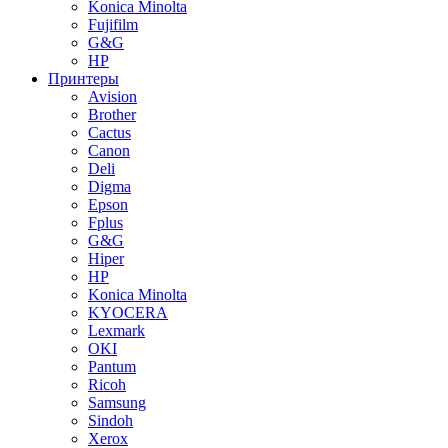
Konica Minolta
Fujifilm
G&G
HP
Принтеры
Avision
Brother
Cactus
Canon
Deli
Digma
Epson
Fplus
G&G
Hiper
HP
Konica Minolta
KYOCERA
Lexmark
OKI
Pantum
Ricoh
Samsung
Sindoh
Xerox