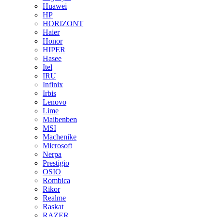
Huawei
HP
HORIZONT
Haier
Honor
HIPER
Hasee
Itel
IRU
Infinix
Irbis
Lenovo
Lime
Maibenben
MSI
Machenike
Microsoft
Nerpa
Prestigio
OSIO
Rombica
Rikor
Realme
Raskat
RAZER