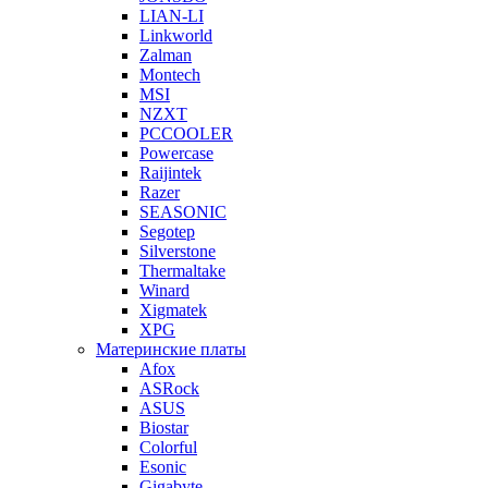
LIAN-LI
Linkworld
Zalman
Montech
MSI
NZXT
PCCOOLER
Powercase
Raijintek
Razer
SEASONIC
Segotep
Silverstone
Thermaltake
Winard
Xigmatek
XPG
Материнские платы
Afox
ASRock
ASUS
Biostar
Colorful
Esonic
Gigabyte