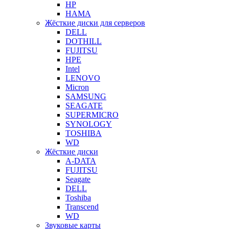
HP
HAMA
Жёсткие диски для серверов
DELL
DOTHILL
FUJITSU
HPE
Intel
LENOVO
Micron
SAMSUNG
SEAGATE
SUPERMICRO
SYNOLOGY
TOSHIBA
WD
Жёсткие диски
A-DATA
FUJITSU
Seagate
DELL
Toshiba
Transcend
WD
Звуковые карты