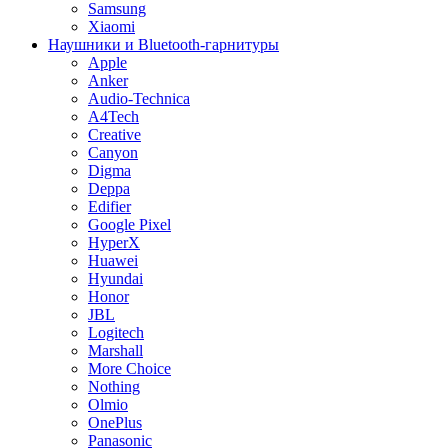
Samsung
Xiaomi
Наушники и Bluetooth-гарнитуры
Apple
Anker
Audio-Technica
A4Tech
Creative
Canyon
Digma
Deppa
Edifier
Google Pixel
HyperX
Huawei
Hyundai
Honor
JBL
Logitech
Marshall
More Choice
Nothing
Olmio
OnePlus
Panasonic