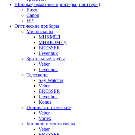
Широкоформатные принтеры (плоттеры)
Epson
Canon
HP
Оптические приборы
Микроскопы
МИКМЕД
МИКРОМЕД
BRESSER
Levenhuk
Зрительные трубы
Veber
Levenhuk
Телескопы
Sky-Watcher
Veber
BRESSER
Levenhuk
Konus
Прицелы оптические
Veber
Vortex
Бинокли и монокуляры
Veber
BRESSER