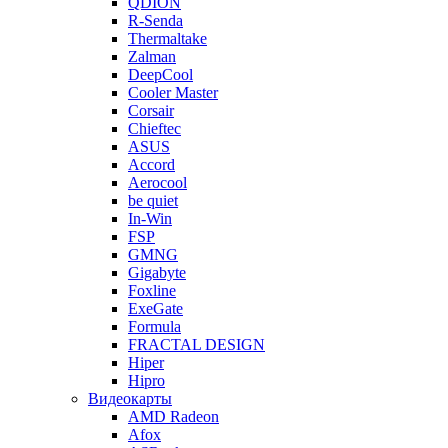
QDION
R-Senda
Thermaltake
Zalman
DeepCool
Cooler Master
Corsair
Chieftec
ASUS
Accord
Aerocool
be quiet
In-Win
FSP
GMNG
Gigabyte
Foxline
ExeGate
Formula
FRACTAL DESIGN
Hiper
Hipro
Видеокарты
AMD Radeon
Afox