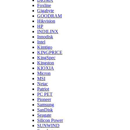
DIGMA
Foxline
Gigabyte
GOODRAM
Hikvision
HP
INDILINX
Innodisk
Intel
Kimtigo
KINGPRICE
KingSpec
Kingston
KIOXIA
Micron
MSI
Netac
Patriot
PC PET
Pioneer
Samsung
SanDisk
Seagate
Silicon Power
SUNWIND