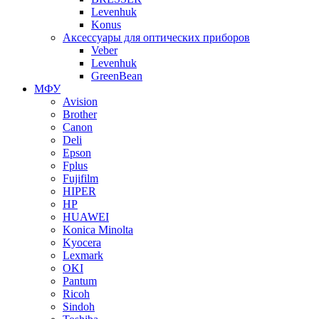
Levenhuk
Konus
Аксессуары для оптических приборов
Veber
Levenhuk
GreenBean
МФУ
Avision
Brother
Canon
Deli
Epson
Fplus
Fujifilm
HIPER
HP
HUAWEI
Konica Minolta
Kyocera
Lexmark
OKI
Pantum
Ricoh
Sindoh