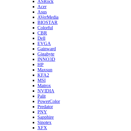
ASRock
Acer
Asus
AVerMedia
BIOSTAR
Colorful
CBR
Dell
EVGA
Gainward
Gigabyte
INNO3D
HP
Maxsun
KFA2
MSI
Matrox
NVIDIA
Palit
PowerColor
Predator
PNY
Sapphire
Sinotex
XFX