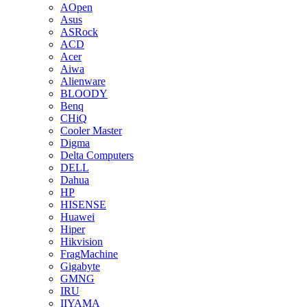
AOpen
Asus
ASRock
ACD
Acer
Aiwa
Alienware
BLOODY
Benq
CHiQ
Cooler Master
Digma
Delta Computers
DELL
Dahua
HP
HISENSE
Huawei
Hiper
Hikvision
FragMachine
Gigabyte
GMNG
IRU
IIYAMA