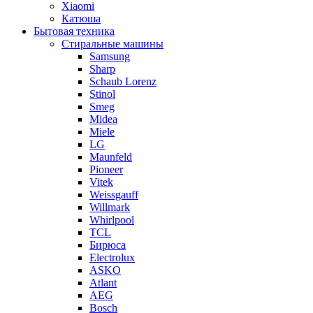
Xiaomi
Катюша
Бытовая техника
Стиральные машины
Samsung
Sharp
Schaub Lorenz
Stinol
Smeg
Midea
Miele
LG
Maunfeld
Pioneer
Vitek
Weissgauff
Willmark
Whirlpool
TCL
Бирюса
Electrolux
ASKO
Atlant
AEG
Bosch