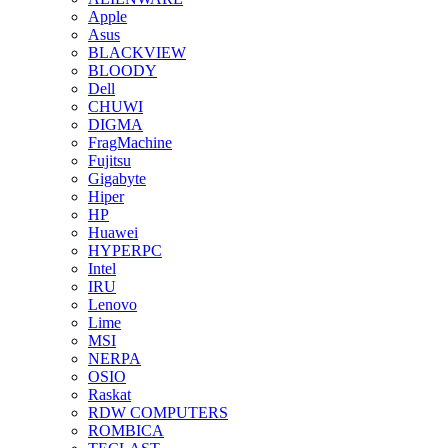
Apple
Asus
BLACKVIEW
BLOODY
Dell
CHUWI
DIGMA
FragMachine
Fujitsu
Gigabyte
Hiper
HP
Huawei
HYPERPC
Intel
IRU
Lenovo
Lime
MSI
NERPA
OSIO
Raskat
RDW COMPUTERS
ROMBICA