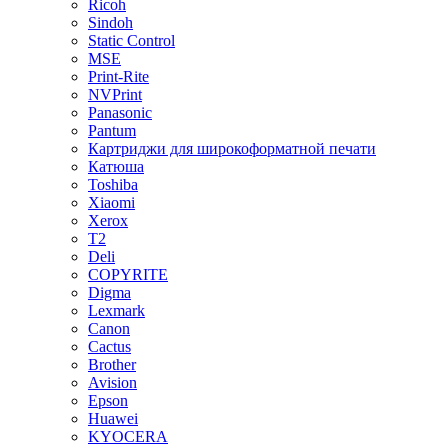
Ricoh
Sindoh
Static Control
MSE
Print-Rite
NVPrint
Panasonic
Pantum
Картриджи для широкоформатной печати
Катюша
Toshiba
Xiaomi
Xerox
T2
Deli
COPYRITE
Digma
Lexmark
Canon
Cactus
Brother
Avision
Epson
Huawei
KYOCERA