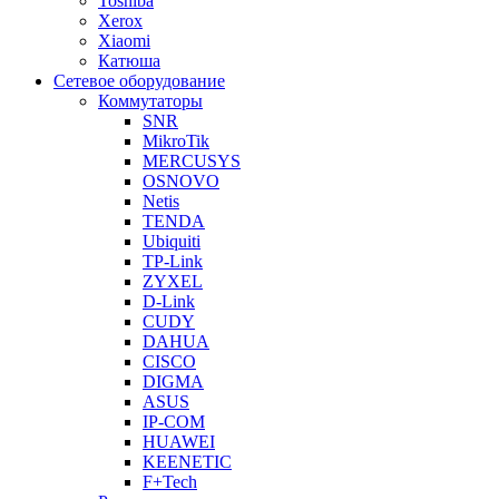
Toshiba
Xerox
Xiaomi
Катюша
Сетевое оборудование
Коммутаторы
SNR
MikroTik
MERCUSYS
OSNOVO
Netis
TENDA
Ubiquiti
TP-Link
ZYXEL
D-Link
CUDY
DAHUA
CISCO
DIGMA
ASUS
IP-COM
HUAWEI
KEENETIC
F+Tech