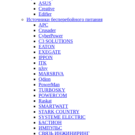
ASUS
Creative
Edifier
Источники бесперебойного питания
APC
Crusader
CyberPower
C3 SOLUTIONS
EATON
EXEGATE
IPPON
ITK
nJoy
MARSRIVA
Qdion
PowerMan
TURBOSKY
POWERCOM
Raskat
SMARTWATT
STARK COUNTRY
SYSTEME ELECTRIC
БАСТИОН
ИМПУЛЬС
СВЯЗЬ ИНЖИНИРИНГ