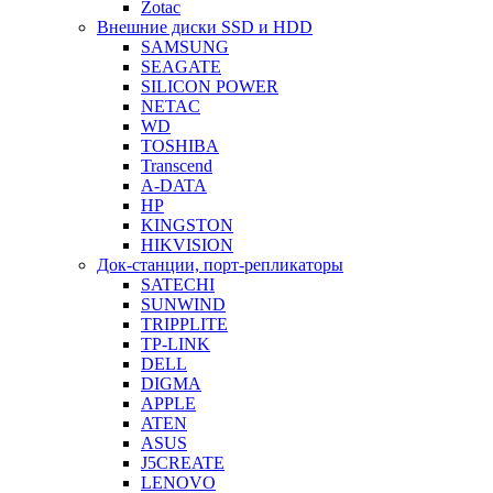
Zotac
Внешние диски SSD и HDD
SAMSUNG
SEAGATE
SILICON POWER
NETAC
WD
TOSHIBA
Transcend
A-DATA
HP
KINGSTON
HIKVISION
Док-станции, порт-репликаторы
SATECHI
SUNWIND
TRIPPLITE
TP-LINK
DELL
DIGMA
APPLE
ATEN
ASUS
J5CREATE
LENOVO