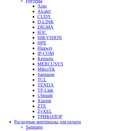
Роутеры
Asus
Alcatel
CUDY
D-LINK
DIGMA
H3C
HIKVISION
HPE
Huawei
IP-COM
Keenetic
MERCUSYS
MikroTik
Samsung
TCL
TENDA
TP-Link
Ubiquiti
Xiaomi
ZTE
ZyXEL
ТРИКОЛОР
Расходные материалы для печати
Samsung