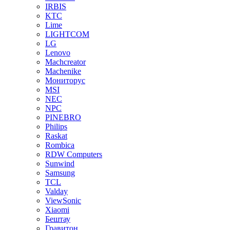
IRBIS
KTC
Lime
LIGHTCOM
LG
Lenovo
Machcreator
Machenike
Мониторус
MSI
NEC
NPC
PINEBRO
Philips
Raskat
Rombica
RDW Computers
Sunwind
Samsung
TCL
Valday
ViewSonic
Xiaomi
Бештау
Гравитон