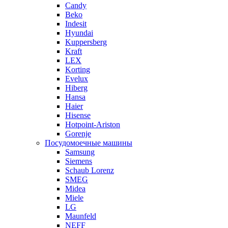
Candy
Beko
Indesit
Hyundai
Kuppersberg
Kraft
LEX
Korting
Evelux
Hiberg
Hansa
Haier
Hisense
Hotpoint-Ariston
Gorenje
Посудомоечные машины
Samsung
Siemens
Schaub Lorenz
SMEG
Midea
Miele
LG
Maunfeld
NEFF