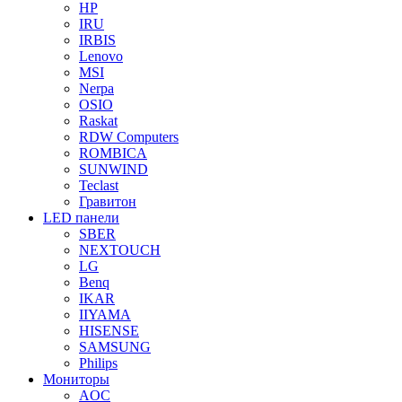
HP
IRU
IRBIS
Lenovo
MSI
Nerpa
OSIO
Raskat
RDW Computers
ROMBICA
SUNWIND
Teclast
Гравитон
LED панели
SBER
NEXTOUCH
LG
Benq
IKAR
IIYAMA
HISENSE
SAMSUNG
Philips
Мониторы
AOC