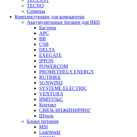
TECLAST
TECNO
Серверы
Комплектующие для компьютера
Аккумуляторные батареи для ИБП
Бастион
APC
BB
CSB
DELTA
EXEGATE
IPPON
POWERCOM
PROMETHEUS ENERGY
RUTRIKE
SUNWIND
SYSTEME ELECTRIC
VENTURA
ИМПУЛЬС
Контакт
СВЯЗЬ ИНЖИНИРИНГ
Штиль
Блоки питания
MSI
LinkWorld