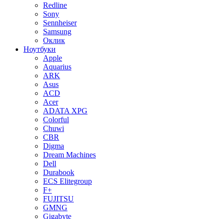
Redline
Sony
Sennheiser
Samsung
Оклик
Ноутбуки
Apple
Aquarius
ARK
Asus
ACD
Acer
ADATA XPG
Colorful
Chuwi
CBR
Digma
Dream Machines
Dell
Durabook
ECS Elitegroup
F+
FUJITSU
GMNG
Gigabyte