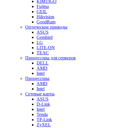
KIMTIGO
Fujitsu
GEIL
Hikvision
GoodRam
Оптические приводы
ASUS
Gembird
LG
LITE-ON
TEAC
Процессоры для серверов
DELL
AMD
Intel
Процессоры
AMD
Intel
Сетевые карты
ASUS
D-Link
Intel
Tenda
TP-Link
ZyXEL