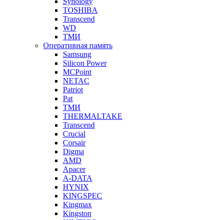
Synology
TOSHIBA
Transcend
WD
ТМИ
Оперативная память
Samsung
Silicon Power
MCPoint
NETAC
Patriot
Pat
ТМИ
THERMALTAKE
Transcend
Crucial
Corsair
Digma
AMD
Apacer
A-DATA
HYNIX
KINGSPEC
Kingmax
Kingston