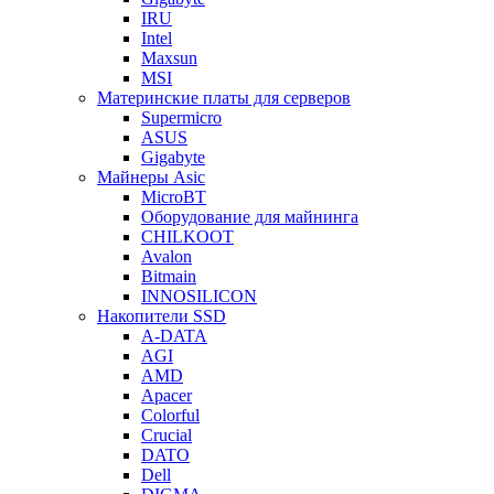
IRU
Intel
Maxsun
MSI
Материнские платы для серверов
Supermicro
ASUS
Gigabyte
Майнеры Asic
MicroBT
Оборудование для майнинга
CHILKOOT
Avalon
Bitmain
INNOSILICON
Накопители SSD
A-DATA
AGI
AMD
Apacer
Colorful
Crucial
DATO
Dell