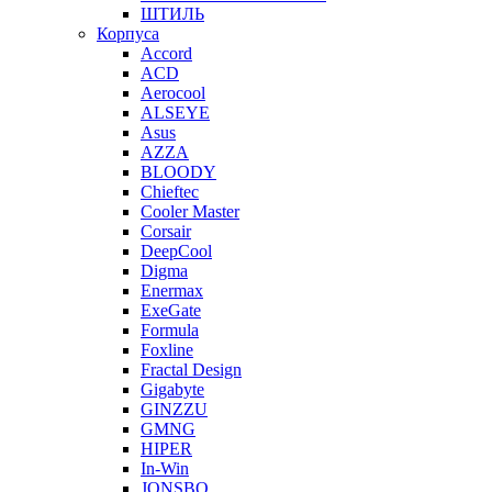
ШТИЛЬ
Корпуса
Accord
ACD
Aerocool
ALSEYE
Asus
AZZA
BLOODY
Chieftec
Cooler Master
Corsair
DeepCool
Digma
Enermax
ExeGate
Formula
Foxline
Fractal Design
Gigabyte
GINZZU
GMNG
HIPER
In-Win
JONSBO