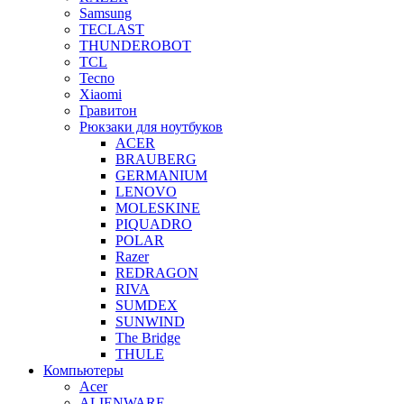
Samsung
TECLAST
THUNDEROBOT
TCL
Tecno
Xiaomi
Гравитон
Рюкзаки для ноутбуков
ACER
BRAUBERG
GERMANIUM
LENOVO
MOLESKINE
PIQUADRO
POLAR
Razer
REDRAGON
RIVA
SUMDEX
SUNWIND
The Bridge
THULE
Компьютеры
Acer
ALIENWARE