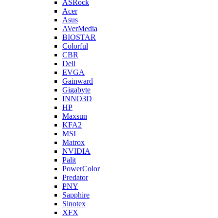
ASRock
Acer
Asus
AVerMedia
BIOSTAR
Colorful
CBR
Dell
EVGA
Gainward
Gigabyte
INNO3D
HP
Maxsun
KFA2
MSI
Matrox
NVIDIA
Palit
PowerColor
Predator
PNY
Sapphire
Sinotex
XFX