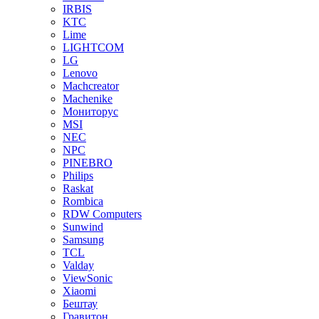
IRBIS
KTC
Lime
LIGHTCOM
LG
Lenovo
Machcreator
Machenike
Мониторус
MSI
NEC
NPC
PINEBRO
Philips
Raskat
Rombica
RDW Computers
Sunwind
Samsung
TCL
Valday
ViewSonic
Xiaomi
Бештау
Гравитон