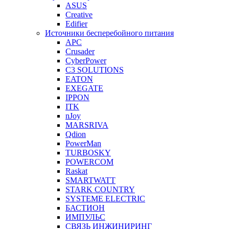
ASUS
Creative
Edifier
Источники бесперебойного питания
APC
Crusader
CyberPower
C3 SOLUTIONS
EATON
EXEGATE
IPPON
ITK
nJoy
MARSRIVA
Qdion
PowerMan
TURBOSKY
POWERCOM
Raskat
SMARTWATT
STARK COUNTRY
SYSTEME ELECTRIC
БАСТИОН
ИМПУЛЬС
СВЯЗЬ ИНЖИНИРИНГ