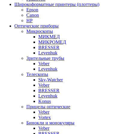
Широкоформатные принтеры (плоттеры)
Epson
Canon
HP
Оптические приборы
Микроскопы
МИКМЕД
МИКРОМЕД
BRESSER
Levenhuk
Зрительные трубы
Veber
Levenhuk
Телескопы
Sky-Watcher
Veber
BRESSER
Levenhuk
Konus
Прицелы оптические
Veber
Vortex
Бинокли и монокуляры
Veber
BRESSER