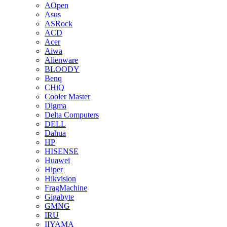
AOpen
Asus
ASRock
ACD
Acer
Aiwa
Alienware
BLOODY
Benq
CHiQ
Cooler Master
Digma
Delta Computers
DELL
Dahua
HP
HISENSE
Huawei
Hiper
Hikvision
FragMachine
Gigabyte
GMNG
IRU
IIYAMA