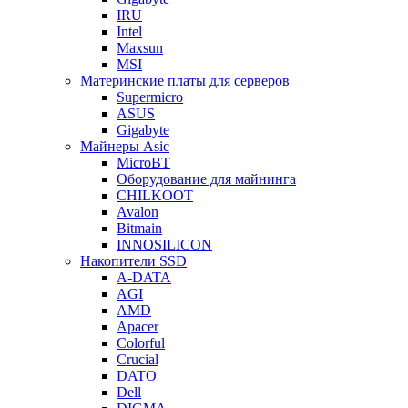
IRU
Intel
Maxsun
MSI
Материнские платы для серверов
Supermicro
ASUS
Gigabyte
Майнеры Asic
MicroBT
Оборудование для майнинга
CHILKOOT
Avalon
Bitmain
INNOSILICON
Накопители SSD
A-DATA
AGI
AMD
Apacer
Colorful
Crucial
DATO
Dell