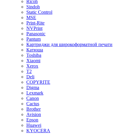
Ricoh
Sindoh
Static Control
MSE
Print-Rite
NVPrint
Panasonic
Pantum
Картриджи для широкоформатной печати
Катюша
Toshiba
Xiaomi
Xerox
T2
Deli
COPYRITE
Digma
Lexmark
Canon
Cactus
Brother
Avision
Epson
Huawei
KYOCERA