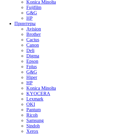
Konica Minolta
Fujifilm
G&G
HP
Принтеры
Avision
Brother
Cactus
Canon
Deli
Digma
Epson
Fplus
G&G
Hiper
HP
Konica Minolta
KYOCERA
Lexmark
OKI
Pantum
Ricoh
Samsung
Sindoh
Xerox