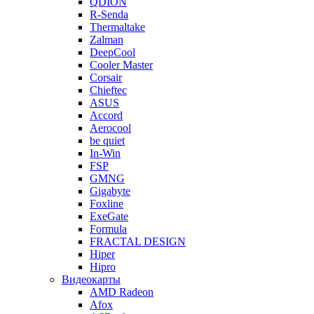
QDION
R-Senda
Thermaltake
Zalman
DeepCool
Cooler Master
Corsair
Chieftec
ASUS
Accord
Aerocool
be quiet
In-Win
FSP
GMNG
Gigabyte
Foxline
ExeGate
Formula
FRACTAL DESIGN
Hiper
Hipro
Видеокарты
AMD Radeon
Afox