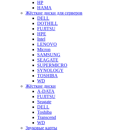
HP
HAMA
Жёсткие диски для серверов
DELL
DOTHILL
FUJITSU
HPE
Intel
LENOVO
Micron
SAMSUNG
SEAGATE
SUPERMICRO
SYNOLOGY
TOSHIBA
WD
Жёсткие диски
A-DATA
FUJITSU
Seagate
DELL
Toshiba
Transcend
WD
Звуковые карты