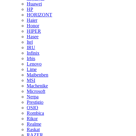
Huawei
HP
HORIZONT
Haier
Honor
HIPER
Hasee
Itel
IRU
Infinix
Irbis
Lenovo
Lime
Maibenben
MSI
Machenike
Microsoft
Nerpa
Prestigio
OSIO
Rombica
Rikor
Realme
Raskat
RAZER