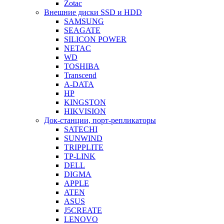
Zotac
Внешние диски SSD и HDD
SAMSUNG
SEAGATE
SILICON POWER
NETAC
WD
TOSHIBA
Transcend
A-DATA
HP
KINGSTON
HIKVISION
Док-станции, порт-репликаторы
SATECHI
SUNWIND
TRIPPLITE
TP-LINK
DELL
DIGMA
APPLE
ATEN
ASUS
J5CREATE
LENOVO