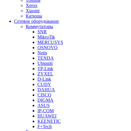
Toshiba
Xerox
Xiaomi
Катюша
Сетевое оборудование
Коммутаторы
SNR
MikroTik
MERCUSYS
OSNOVO
Netis
TENDA
Ubiquiti
TP-Link
ZYXEL
D-Link
CUDY
DAHUA
CISCO
DIGMA
ASUS
IP-COM
HUAWEI
KEENETIC
F+Tech