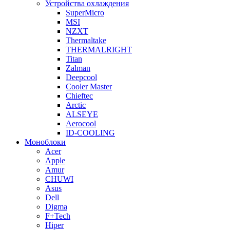
Устройства охлаждения
SuperMicro
MSI
NZXT
Thermaltake
THERMALRIGHT
Titan
Zalman
Deepcool
Cooler Master
Chieftec
Arctic
ALSEYE
Aerocool
ID-COOLING
Моноблоки
Acer
Apple
Amur
CHUWI
Asus
Dell
Digma
F+Tech
Hiper