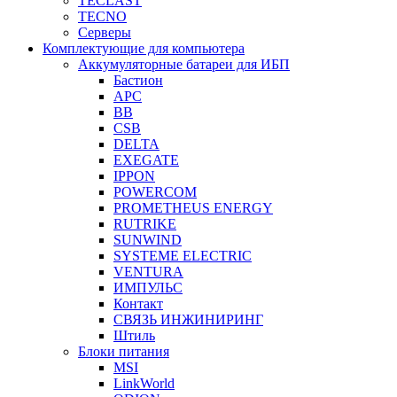
TECLAST
TECNO
Серверы
Комплектующие для компьютера
Аккумуляторные батареи для ИБП
Бастион
APC
BB
CSB
DELTA
EXEGATE
IPPON
POWERCOM
PROMETHEUS ENERGY
RUTRIKE
SUNWIND
SYSTEME ELECTRIC
VENTURA
ИМПУЛЬС
Контакт
СВЯЗЬ ИНЖИНИРИНГ
Штиль
Блоки питания
MSI
LinkWorld