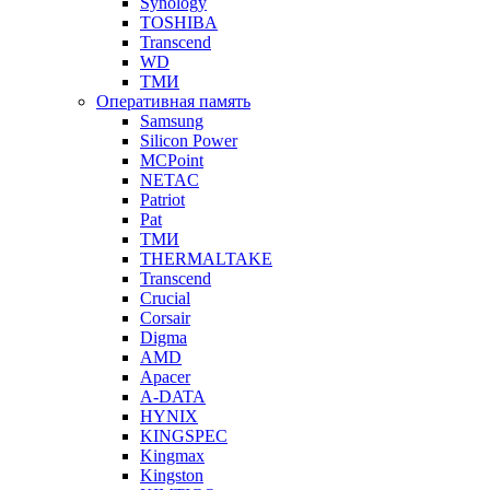
Synology
TOSHIBA
Transcend
WD
ТМИ
Оперативная память
Samsung
Silicon Power
MCPoint
NETAC
Patriot
Pat
ТМИ
THERMALTAKE
Transcend
Crucial
Corsair
Digma
AMD
Apacer
A-DATA
HYNIX
KINGSPEC
Kingmax
Kingston