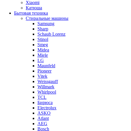
Xiaomi
Катюша
Бытовая техника
Стиральные машины
Samsung
Sharp
Schaub Lorenz
Stinol
Smeg
Midea
Miele
LG
Maunfeld
Pioneer
Vitek
Weissgauff
Willmark
Whirlpool
TCL
Бирюса
Electrolux
ASKO
Atlant
AEG
Bosch