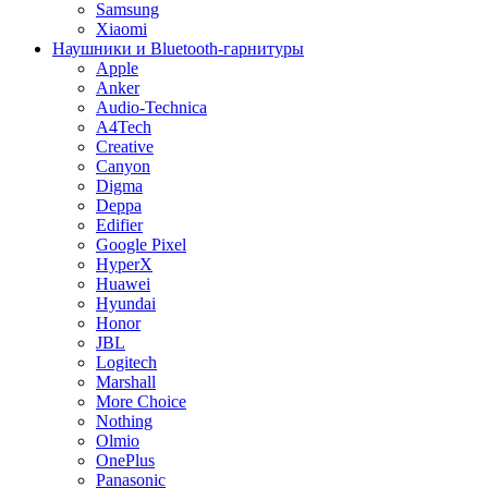
Samsung
Xiaomi
Наушники и Bluetooth-гарнитуры
Apple
Anker
Audio-Technica
A4Tech
Creative
Canyon
Digma
Deppa
Edifier
Google Pixel
HyperX
Huawei
Hyundai
Honor
JBL
Logitech
Marshall
More Choice
Nothing
Olmio
OnePlus
Panasonic