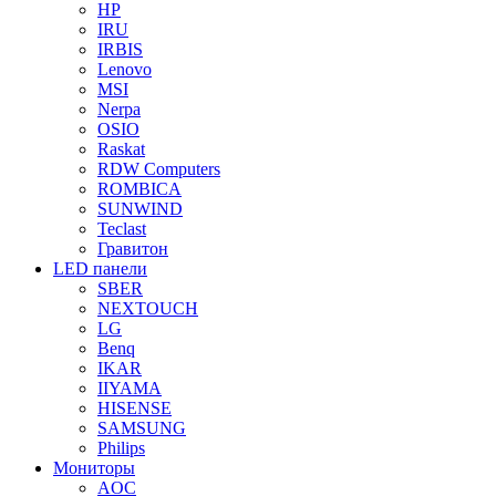
HP
IRU
IRBIS
Lenovo
MSI
Nerpa
OSIO
Raskat
RDW Computers
ROMBICA
SUNWIND
Teclast
Гравитон
LED панели
SBER
NEXTOUCH
LG
Benq
IKAR
IIYAMA
HISENSE
SAMSUNG
Philips
Мониторы
AOC