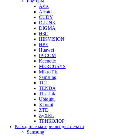
Роутеры
Asus
Alcatel
CUDY
D-LINK
DIGMA
H3C
HIKVISION
HPE
Huawei
IP-COM
Keenetic
MERCUSYS
MikroTik
Samsung
TCL
TENDA
TP-Link
Ubiquiti
Xiaomi
ZTE
ZyXEL
ТРИКОЛОР
Расходные материалы для печати
Samsung