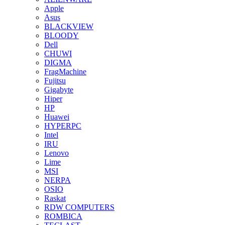
Apple
Asus
BLACKVIEW
BLOODY
Dell
CHUWI
DIGMA
FragMachine
Fujitsu
Gigabyte
Hiper
HP
Huawei
HYPERPC
Intel
IRU
Lenovo
Lime
MSI
NERPA
OSIO
Raskat
RDW COMPUTERS
ROMBICA