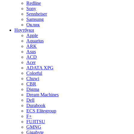
Redline
Sony
Sennheiser
Samsung
Оклик
Ноутбуки
Apple
Aquarius
ARK
Asus
ACD
Acer
ADATA XPG
Colorful
Chuwi
CBR
Digma
Dream Machines
Dell
Durabook
ECS Elitegroup
F+
FUJITSU
GMNG
Gigabyte