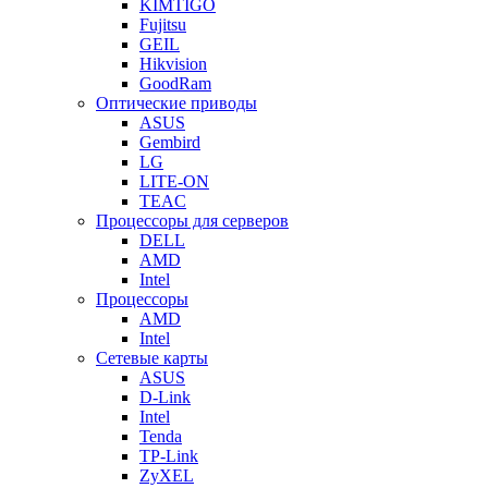
KIMTIGO
Fujitsu
GEIL
Hikvision
GoodRam
Оптические приводы
ASUS
Gembird
LG
LITE-ON
TEAC
Процессоры для серверов
DELL
AMD
Intel
Процессоры
AMD
Intel
Сетевые карты
ASUS
D-Link
Intel
Tenda
TP-Link
ZyXEL