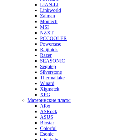
LIAN-LI
Linkworld
Zalman
Montech
MSI
NZXT
PCCOOLER
Powercase
Raijintek
Razer
SEASONIC
Segotep
Silverstone
Thermaltake
Winard
Xigmatek
XPG
Материнские платы
Afox
ASRock
ASUS
Biostar
Colorful
Esonic
Gigabyte