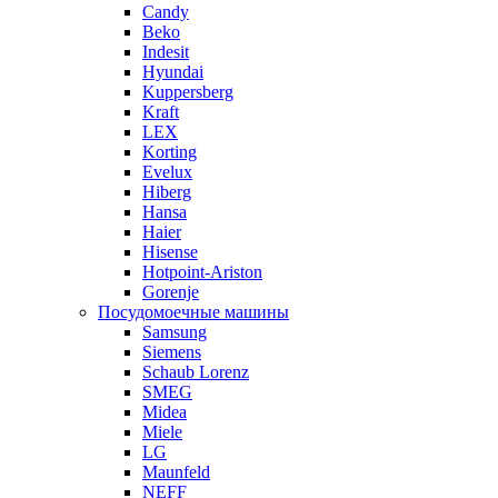
Candy
Beko
Indesit
Hyundai
Kuppersberg
Kraft
LEX
Korting
Evelux
Hiberg
Hansa
Haier
Hisense
Hotpoint-Ariston
Gorenje
Посудомоечные машины
Samsung
Siemens
Schaub Lorenz
SMEG
Midea
Miele
LG
Maunfeld
NEFF