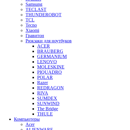
Samsung
TECLAST
THUNDEROBOT
TCL
Tecno
Xiaomi
Гравитон
Рюкзаки для ноутбуков
ACER
BRAUBERG
GERMANIUM
LENOVO
MOLESKINE
PIQUADRO
POLAR
Razer
REDRAGON
RIVA
SUMDEX
SUNWIND
The Bridge
THULE
Компьютеры
Acer
ALIENWARE