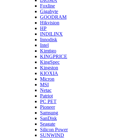
DIGMA
Foxline
Gigabyte
GOODRAM
Hikvision
HP
INDILINX
Innodisk
Intel
Kimtigo
KINGPRICE
KingSpec
Kingston
KIOXIA
Micron
MSI
Netac
Patriot
PC PET
Pioneer
Samsung
SanDisk
Seagate
Silicon Power
SUNWIND