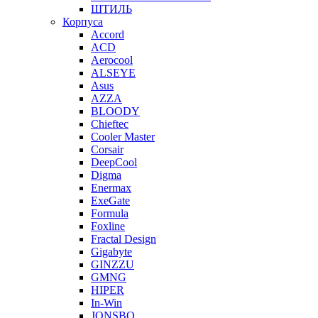
ШТИЛЬ
Корпуса
Accord
ACD
Aerocool
ALSEYE
Asus
AZZA
BLOODY
Chieftec
Cooler Master
Corsair
DeepCool
Digma
Enermax
ExeGate
Formula
Foxline
Fractal Design
Gigabyte
GINZZU
GMNG
HIPER
In-Win
JONSBO