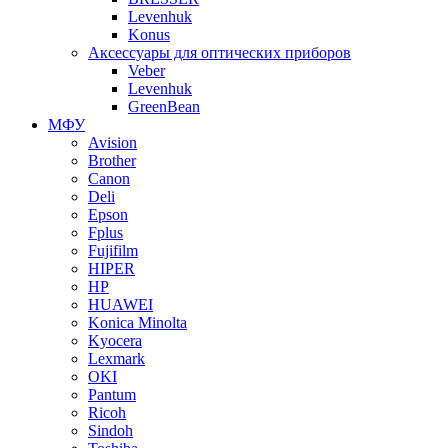
Levenhuk
Konus
Аксессуары для оптических приборов
Veber
Levenhuk
GreenBean
МФУ
Avision
Brother
Canon
Deli
Epson
Fplus
Fujifilm
HIPER
HP
HUAWEI
Konica Minolta
Kyocera
Lexmark
OKI
Pantum
Ricoh
Sindoh