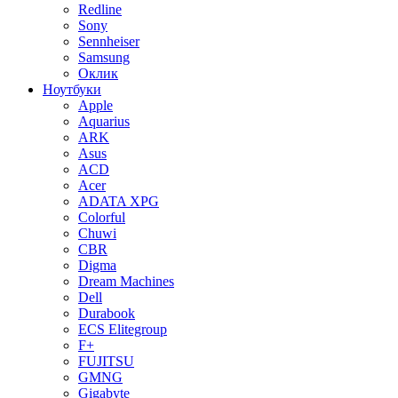
Redline
Sony
Sennheiser
Samsung
Оклик
Ноутбуки
Apple
Aquarius
ARK
Asus
ACD
Acer
ADATA XPG
Colorful
Chuwi
CBR
Digma
Dream Machines
Dell
Durabook
ECS Elitegroup
F+
FUJITSU
GMNG
Gigabyte