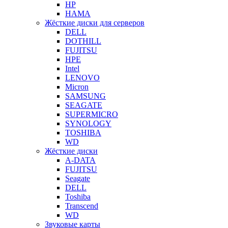
HP
HAMA
Жёсткие диски для серверов
DELL
DOTHILL
FUJITSU
HPE
Intel
LENOVO
Micron
SAMSUNG
SEAGATE
SUPERMICRO
SYNOLOGY
TOSHIBA
WD
Жёсткие диски
A-DATA
FUJITSU
Seagate
DELL
Toshiba
Transcend
WD
Звуковые карты