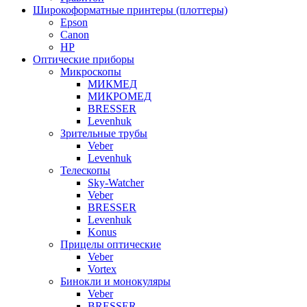
Широкоформатные принтеры (плоттеры)
Epson
Canon
HP
Оптические приборы
Микроскопы
МИКМЕД
МИКРОМЕД
BRESSER
Levenhuk
Зрительные трубы
Veber
Levenhuk
Телескопы
Sky-Watcher
Veber
BRESSER
Levenhuk
Konus
Прицелы оптические
Veber
Vortex
Бинокли и монокуляры
Veber
BRESSER