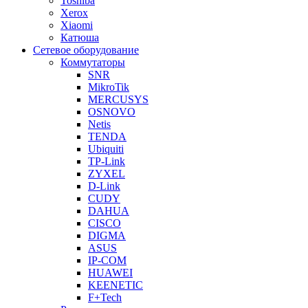
Toshiba
Xerox
Xiaomi
Катюша
Сетевое оборудование
Коммутаторы
SNR
MikroTik
MERCUSYS
OSNOVO
Netis
TENDA
Ubiquiti
TP-Link
ZYXEL
D-Link
CUDY
DAHUA
CISCO
DIGMA
ASUS
IP-COM
HUAWEI
KEENETIC
F+Tech