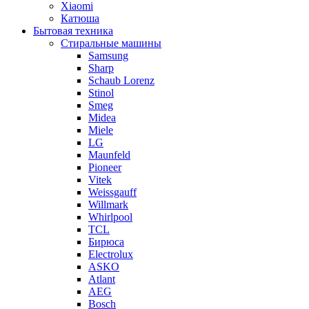
Xiaomi
Катюша
Бытовая техника
Стиральные машины
Samsung
Sharp
Schaub Lorenz
Stinol
Smeg
Midea
Miele
LG
Maunfeld
Pioneer
Vitek
Weissgauff
Willmark
Whirlpool
TCL
Бирюса
Electrolux
ASKO
Atlant
AEG
Bosch