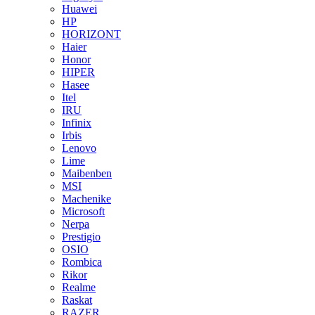
Huawei
HP
HORIZONT
Haier
Honor
HIPER
Hasee
Itel
IRU
Infinix
Irbis
Lenovo
Lime
Maibenben
MSI
Machenike
Microsoft
Nerpa
Prestigio
OSIO
Rombica
Rikor
Realme
Raskat
RAZER