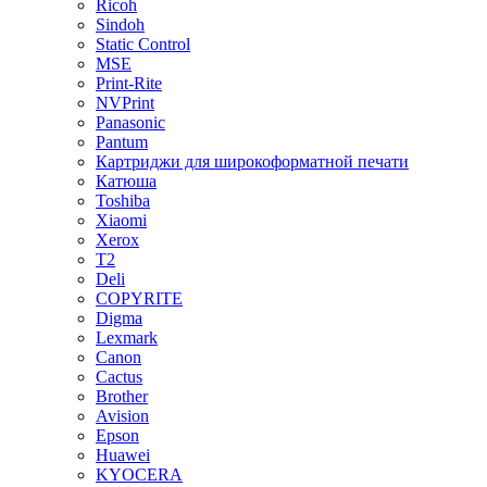
Ricoh
Sindoh
Static Control
MSE
Print-Rite
NVPrint
Panasonic
Pantum
Картриджи для широкоформатной печати
Катюша
Toshiba
Xiaomi
Xerox
T2
Deli
COPYRITE
Digma
Lexmark
Canon
Cactus
Brother
Avision
Epson
Huawei
KYOCERA