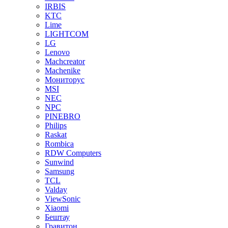
IRBIS
KTC
Lime
LIGHTCOM
LG
Lenovo
Machcreator
Machenike
Мониторус
MSI
NEC
NPC
PINEBRO
Philips
Raskat
Rombica
RDW Computers
Sunwind
Samsung
TCL
Valday
ViewSonic
Xiaomi
Бештау
Гравитон