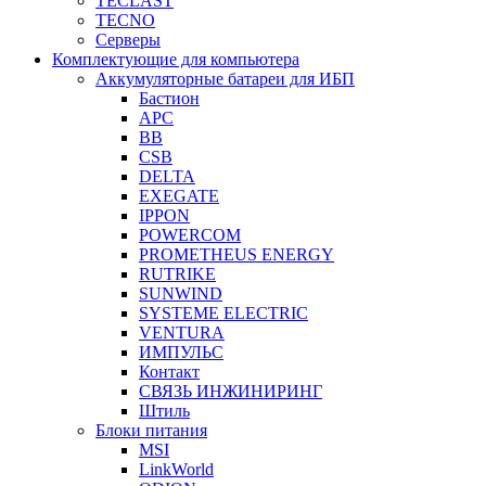
TECLAST
TECNO
Серверы
Комплектующие для компьютера
Аккумуляторные батареи для ИБП
Бастион
APC
BB
CSB
DELTA
EXEGATE
IPPON
POWERCOM
PROMETHEUS ENERGY
RUTRIKE
SUNWIND
SYSTEME ELECTRIC
VENTURA
ИМПУЛЬС
Контакт
СВЯЗЬ ИНЖИНИРИНГ
Штиль
Блоки питания
MSI
LinkWorld