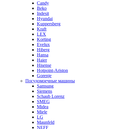
Candy
Beko
Indesit
Hyundai
Kuppersberg
Kraft
LEX
Korting
Evelux
Hiberg
Hansa
Haier
Hisense
Hotpoint-Ariston
Gorenje
Посудомоечные машины
Samsung
Siemens
Schaub Lorenz
SMEG
Midea
Miele
LG
Maunfeld
NEFF