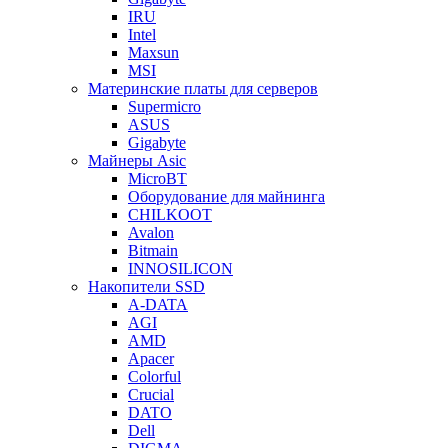
IRU
Intel
Maxsun
MSI
Материнские платы для серверов
Supermicro
ASUS
Gigabyte
Майнеры Asic
MicroBT
Оборудование для майнинга
CHILKOOT
Avalon
Bitmain
INNOSILICON
Накопители SSD
A-DATA
AGI
AMD
Apacer
Colorful
Crucial
DATO
Dell