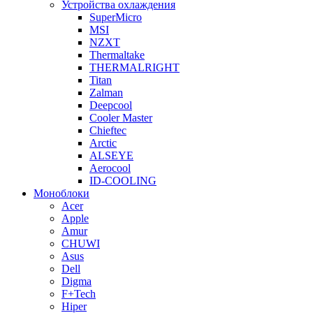
Устройства охлаждения
SuperMicro
MSI
NZXT
Thermaltake
THERMALRIGHT
Titan
Zalman
Deepcool
Cooler Master
Chieftec
Arctic
ALSEYE
Aerocool
ID-COOLING
Моноблоки
Acer
Apple
Amur
CHUWI
Asus
Dell
Digma
F+Tech
Hiper