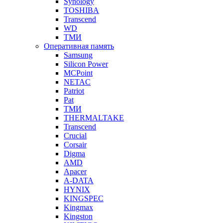
Synology
TOSHIBA
Transcend
WD
ТМИ
Оперативная память
Samsung
Silicon Power
MCPoint
NETAC
Patriot
Pat
ТМИ
THERMALTAKE
Transcend
Crucial
Corsair
Digma
AMD
Apacer
A-DATA
HYNIX
KINGSPEC
Kingmax
Kingston