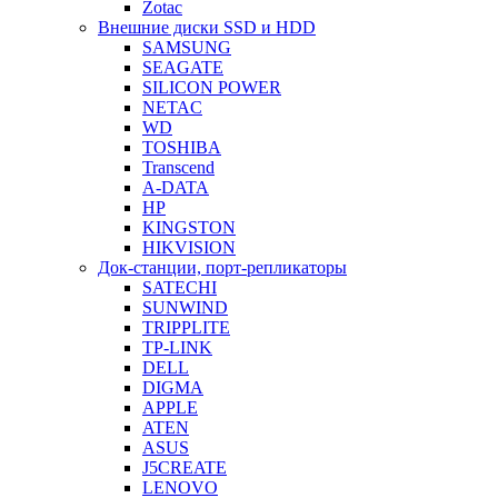
Zotac
Внешние диски SSD и HDD
SAMSUNG
SEAGATE
SILICON POWER
NETAC
WD
TOSHIBA
Transcend
A-DATA
HP
KINGSTON
HIKVISION
Док-станции, порт-репликаторы
SATECHI
SUNWIND
TRIPPLITE
TP-LINK
DELL
DIGMA
APPLE
ATEN
ASUS
J5CREATE
LENOVO