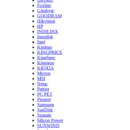
DIGMA
Foxline
Gigabyte
GOODRAM
Hikvision
HP
INDILINX
Innodisk
Intel
Kimtigo
KINGPRICE
KingSpec
Kingston
KIOXIA
Micron
MSI
Netac
Patriot
PC PET
Pioneer
Samsung
SanDisk
Seagate
Silicon Power
SUNWIND