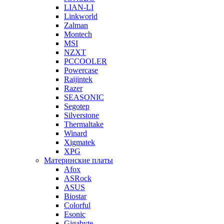
LIAN-LI
Linkworld
Zalman
Montech
MSI
NZXT
PCCOOLER
Powercase
Raijintek
Razer
SEASONIC
Segotep
Silverstone
Thermaltake
Winard
Xigmatek
XPG
Материнские платы
Afox
ASRock
ASUS
Biostar
Colorful
Esonic
Gigabyte