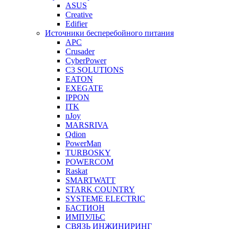
ASUS
Creative
Edifier
Источники бесперебойного питания
APC
Crusader
CyberPower
C3 SOLUTIONS
EATON
EXEGATE
IPPON
ITK
nJoy
MARSRIVA
Qdion
PowerMan
TURBOSKY
POWERCOM
Raskat
SMARTWATT
STARK COUNTRY
SYSTEME ELECTRIC
БАСТИОН
ИМПУЛЬС
СВЯЗЬ ИНЖИНИРИНГ