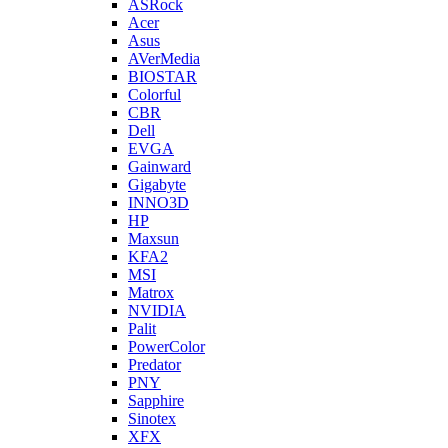
ASRock
Acer
Asus
AVerMedia
BIOSTAR
Colorful
CBR
Dell
EVGA
Gainward
Gigabyte
INNO3D
HP
Maxsun
KFA2
MSI
Matrox
NVIDIA
Palit
PowerColor
Predator
PNY
Sapphire
Sinotex
XFX