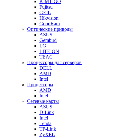
KIMTIGO
Fujitsu
GEIL
Hikvision
GoodRam
Оптические приводы
ASUS
Gembird
LG
LITE-ON
TEAC
Процессоры для серверов
DELL
AMD
Intel
Процессоры
AMD
Intel
Сетевые карты
ASUS
D-Link
Intel
Tenda
TP-Link
ZyXEL