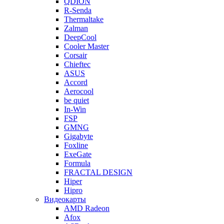
QDION
R-Senda
Thermaltake
Zalman
DeepCool
Cooler Master
Corsair
Chieftec
ASUS
Accord
Aerocool
be quiet
In-Win
FSP
GMNG
Gigabyte
Foxline
ExeGate
Formula
FRACTAL DESIGN
Hiper
Hipro
Видеокарты
AMD Radeon
Afox