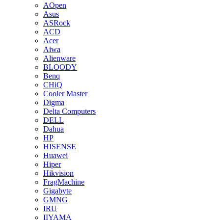
AOpen
Asus
ASRock
ACD
Acer
Aiwa
Alienware
BLOODY
Benq
CHiQ
Cooler Master
Digma
Delta Computers
DELL
Dahua
HP
HISENSE
Huawei
Hiper
Hikvision
FragMachine
Gigabyte
GMNG
IRU
IIYAMA