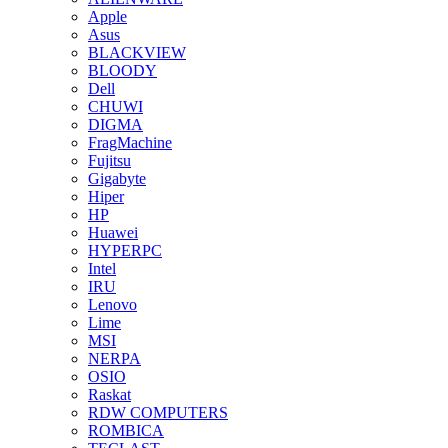
Apple
Asus
BLACKVIEW
BLOODY
Dell
CHUWI
DIGMA
FragMachine
Fujitsu
Gigabyte
Hiper
HP
Huawei
HYPERPC
Intel
IRU
Lenovo
Lime
MSI
NERPA
OSIO
Raskat
RDW COMPUTERS
ROMBICA