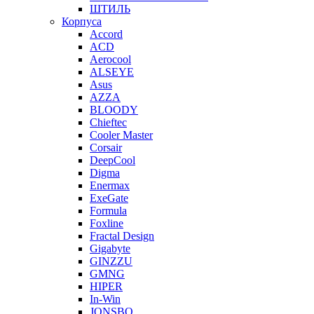
ШТИЛЬ
Корпуса
Accord
ACD
Aerocool
ALSEYE
Asus
AZZA
BLOODY
Chieftec
Cooler Master
Corsair
DeepCool
Digma
Enermax
ExeGate
Formula
Foxline
Fractal Design
Gigabyte
GINZZU
GMNG
HIPER
In-Win
JONSBO