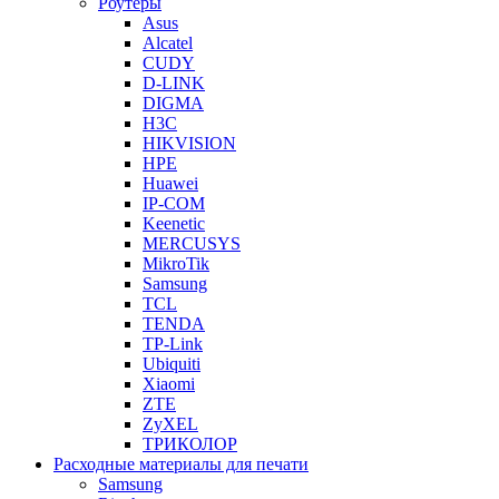
Роутеры
Asus
Alcatel
CUDY
D-LINK
DIGMA
H3C
HIKVISION
HPE
Huawei
IP-COM
Keenetic
MERCUSYS
MikroTik
Samsung
TCL
TENDA
TP-Link
Ubiquiti
Xiaomi
ZTE
ZyXEL
ТРИКОЛОР
Расходные материалы для печати
Samsung