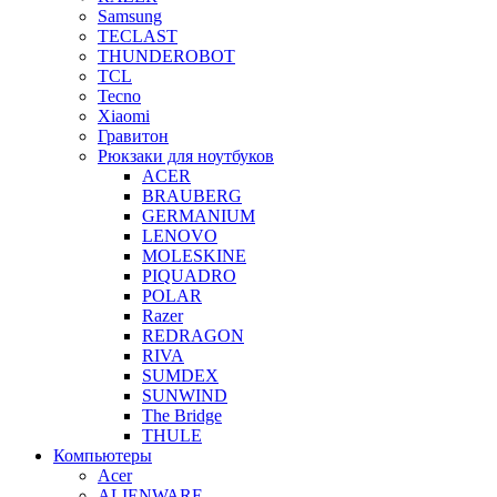
Samsung
TECLAST
THUNDEROBOT
TCL
Tecno
Xiaomi
Гравитон
Рюкзаки для ноутбуков
ACER
BRAUBERG
GERMANIUM
LENOVO
MOLESKINE
PIQUADRO
POLAR
Razer
REDRAGON
RIVA
SUMDEX
SUNWIND
The Bridge
THULE
Компьютеры
Acer
ALIENWARE