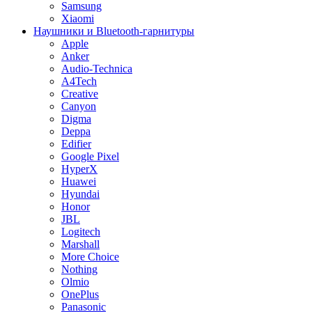
Samsung
Xiaomi
Наушники и Bluetooth-гарнитуры
Apple
Anker
Audio-Technica
A4Tech
Creative
Canyon
Digma
Deppa
Edifier
Google Pixel
HyperX
Huawei
Hyundai
Honor
JBL
Logitech
Marshall
More Choice
Nothing
Olmio
OnePlus
Panasonic