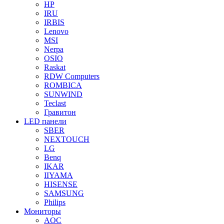
HP
IRU
IRBIS
Lenovo
MSI
Nerpa
OSIO
Raskat
RDW Computers
ROMBICA
SUNWIND
Teclast
Гравитон
LED панели
SBER
NEXTOUCH
LG
Benq
IKAR
IIYAMA
HISENSE
SAMSUNG
Philips
Мониторы
AOC