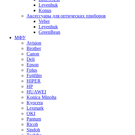
Levenhuk
Konus
Аксессуары для оптических приборов
Veber
Levenhuk
GreenBean
МФУ
Avision
Brother
Canon
Deli
Epson
Fplus
Fujifilm
HIPER
HP
HUAWEI
Konica Minolta
Kyocera
Lexmark
OKI
Pantum
Ricoh
Sindoh