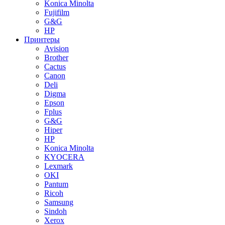
Konica Minolta
Fujifilm
G&G
HP
Принтеры
Avision
Brother
Cactus
Canon
Deli
Digma
Epson
Fplus
G&G
Hiper
HP
Konica Minolta
KYOCERA
Lexmark
OKI
Pantum
Ricoh
Samsung
Sindoh
Xerox