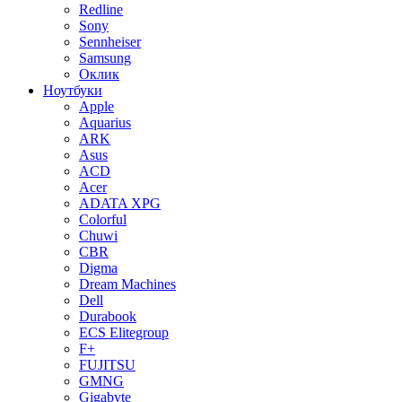
Redline
Sony
Sennheiser
Samsung
Оклик
Ноутбуки
Apple
Aquarius
ARK
Asus
ACD
Acer
ADATA XPG
Colorful
Chuwi
CBR
Digma
Dream Machines
Dell
Durabook
ECS Elitegroup
F+
FUJITSU
GMNG
Gigabyte