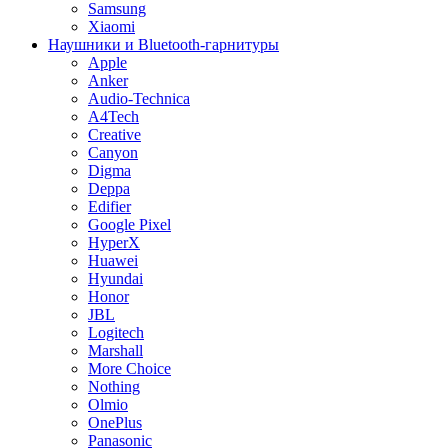
Samsung
Xiaomi
Наушники и Bluetooth-гарнитуры
Apple
Anker
Audio-Technica
A4Tech
Creative
Canyon
Digma
Deppa
Edifier
Google Pixel
HyperX
Huawei
Hyundai
Honor
JBL
Logitech
Marshall
More Choice
Nothing
Olmio
OnePlus
Panasonic