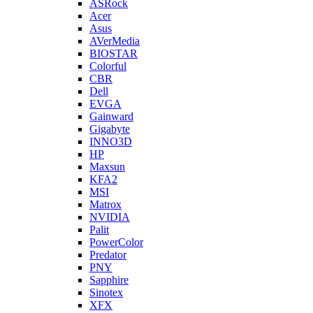
ASRock
Acer
Asus
AVerMedia
BIOSTAR
Colorful
CBR
Dell
EVGA
Gainward
Gigabyte
INNO3D
HP
Maxsun
KFA2
MSI
Matrox
NVIDIA
Palit
PowerColor
Predator
PNY
Sapphire
Sinotex
XFX