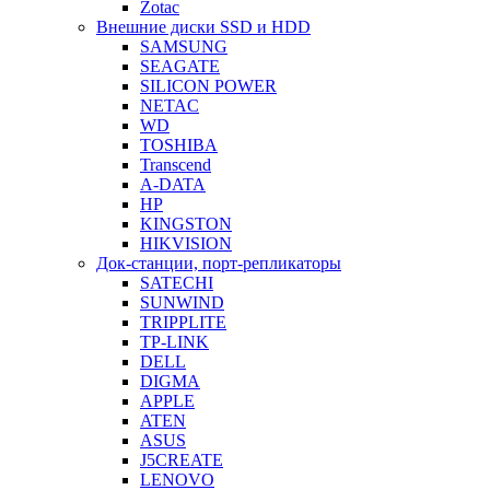
Zotac
Внешние диски SSD и HDD
SAMSUNG
SEAGATE
SILICON POWER
NETAC
WD
TOSHIBA
Transcend
A-DATA
HP
KINGSTON
HIKVISION
Док-станции, порт-репликаторы
SATECHI
SUNWIND
TRIPPLITE
TP-LINK
DELL
DIGMA
APPLE
ATEN
ASUS
J5CREATE
LENOVO