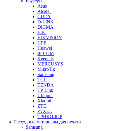
Роутеры
Asus
Alcatel
CUDY
D-LINK
DIGMA
H3C
HIKVISION
HPE
Huawei
IP-COM
Keenetic
MERCUSYS
MikroTik
Samsung
TCL
TENDA
TP-Link
Ubiquiti
Xiaomi
ZTE
ZyXEL
ТРИКОЛОР
Расходные материалы для печати
Samsung