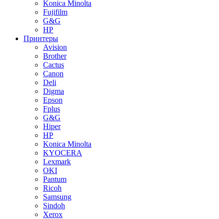
Konica Minolta
Fujifilm
G&G
HP
Принтеры
Avision
Brother
Cactus
Canon
Deli
Digma
Epson
Fplus
G&G
Hiper
HP
Konica Minolta
KYOCERA
Lexmark
OKI
Pantum
Ricoh
Samsung
Sindoh
Xerox