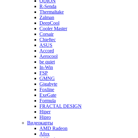
QDION
R-Senda
Thermaltake
Zalman
DeepCool
Cooler Master
Corsair
Chieftec
ASUS
Accord
Aerocool
be quiet
In-Win
FSP
GMNG
Gigabyte
Foxline
ExeGate
Formula
FRACTAL DESIGN
Hiper
Hipro
Видеокарты
AMD Radeon
Afox