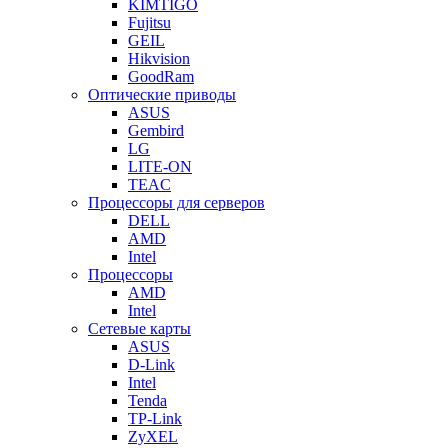
KIMTIGO
Fujitsu
GEIL
Hikvision
GoodRam
Оптические приводы
ASUS
Gembird
LG
LITE-ON
TEAC
Процессоры для серверов
DELL
AMD
Intel
Процессоры
AMD
Intel
Сетевые карты
ASUS
D-Link
Intel
Tenda
TP-Link
ZyXEL