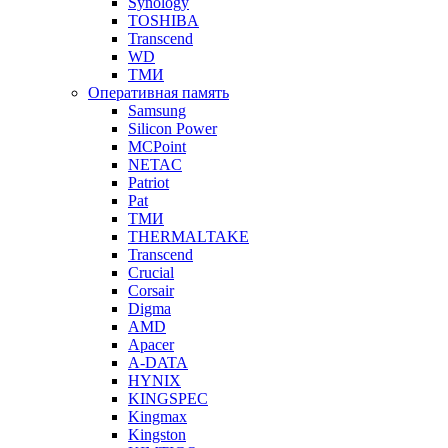
Synology
TOSHIBA
Transcend
WD
ТМИ
Оперативная память
Samsung
Silicon Power
MCPoint
NETAC
Patriot
Pat
ТМИ
THERMALTAKE
Transcend
Crucial
Corsair
Digma
AMD
Apacer
A-DATA
HYNIX
KINGSPEC
Kingmax
Kingston