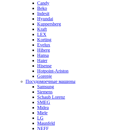
Candy
Beko
Indesit
Hyundai
Kuppersberg
Kraft
LEX
Korting
Evelux
Hiberg
Hansa
Haier
Hisense
Hotpoint-Ariston
Gorenje
Посудомоечные машины
Samsung
Siemens
Schaub Lorenz
SMEG
Midea
Miele
LG
Maunfeld
NEFF