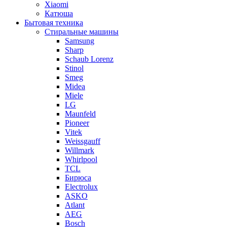
Xiaomi
Катюша
Бытовая техника
Стиральные машины
Samsung
Sharp
Schaub Lorenz
Stinol
Smeg
Midea
Miele
LG
Maunfeld
Pioneer
Vitek
Weissgauff
Willmark
Whirlpool
TCL
Бирюса
Electrolux
ASKO
Atlant
AEG
Bosch