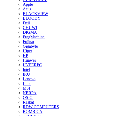
Apple
Asus
BLACKVIEW
BLOODY
Dell
CHUWI
DIGMA
FragMachine
Fujitsu
Gigabyte
Hiper
HP
Huawei
HYPERPC
Intel
IRU
Lenovo
Lime
MSI
NERPA
OSIO
Raskat
RDW COMPUTERS
ROMBICA