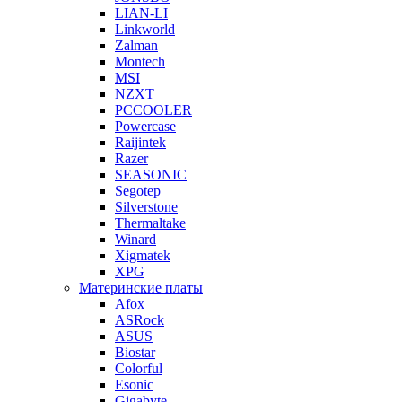
LIAN-LI
Linkworld
Zalman
Montech
MSI
NZXT
PCCOOLER
Powercase
Raijintek
Razer
SEASONIC
Segotep
Silverstone
Thermaltake
Winard
Xigmatek
XPG
Материнские платы
Afox
ASRock
ASUS
Biostar
Colorful
Esonic
Gigabyte