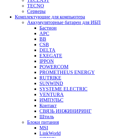
TECLAST
TECNO
Серверы
Комплектующие для компьютера
Аккумуляторные батареи для ИБП
Бастион
APC
BB
CSB
DELTA
EXEGATE
IPPON
POWERCOM
PROMETHEUS ENERGY
RUTRIKE
SUNWIND
SYSTEME ELECTRIC
VENTURA
ИМПУЛЬС
Контакт
СВЯЗЬ ИНЖИНИРИНГ
Штиль
Блоки питания
MSI
LinkWorld