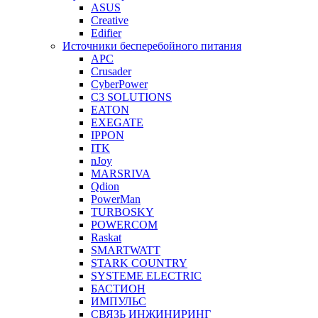
ASUS
Creative
Edifier
Источники бесперебойного питания
APC
Crusader
CyberPower
C3 SOLUTIONS
EATON
EXEGATE
IPPON
ITK
nJoy
MARSRIVA
Qdion
PowerMan
TURBOSKY
POWERCOM
Raskat
SMARTWATT
STARK COUNTRY
SYSTEME ELECTRIC
БАСТИОН
ИМПУЛЬС
СВЯЗЬ ИНЖИНИРИНГ