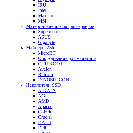
IRU
Intel
Maxsun
MSI
Материнские платы для серверов
Supermicro
ASUS
Gigabyte
Майнеры Asic
MicroBT
Оборудование для майнинга
CHILKOOT
Avalon
Bitmain
INNOSILICON
Накопители SSD
A-DATA
AGI
AMD
Apacer
Colorful
Crucial
DATO
Dell