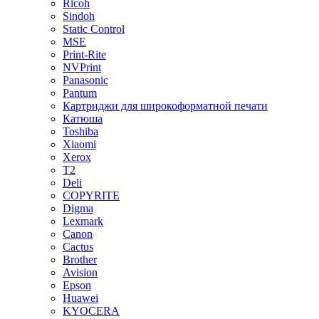
Ricoh
Sindoh
Static Control
MSE
Print-Rite
NVPrint
Panasonic
Pantum
Картриджи для широкоформатной печати
Катюша
Toshiba
Xiaomi
Xerox
T2
Deli
COPYRITE
Digma
Lexmark
Canon
Cactus
Brother
Avision
Epson
Huawei
KYOCERA