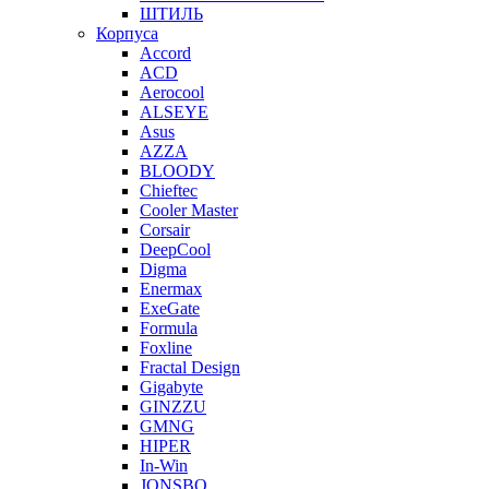
ШТИЛЬ
Корпуса
Accord
ACD
Aerocool
ALSEYE
Asus
AZZA
BLOODY
Chieftec
Cooler Master
Corsair
DeepCool
Digma
Enermax
ExeGate
Formula
Foxline
Fractal Design
Gigabyte
GINZZU
GMNG
HIPER
In-Win
JONSBO