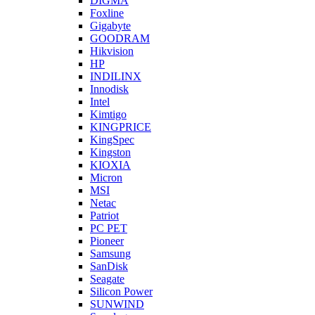
DIGMA
Foxline
Gigabyte
GOODRAM
Hikvision
HP
INDILINX
Innodisk
Intel
Kimtigo
KINGPRICE
KingSpec
Kingston
KIOXIA
Micron
MSI
Netac
Patriot
PC PET
Pioneer
Samsung
SanDisk
Seagate
Silicon Power
SUNWIND