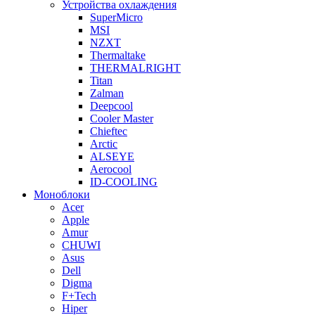
Устройства охлаждения
SuperMicro
MSI
NZXT
Thermaltake
THERMALRIGHT
Titan
Zalman
Deepcool
Cooler Master
Chieftec
Arctic
ALSEYE
Aerocool
ID-COOLING
Моноблоки
Acer
Apple
Amur
CHUWI
Asus
Dell
Digma
F+Tech
Hiper