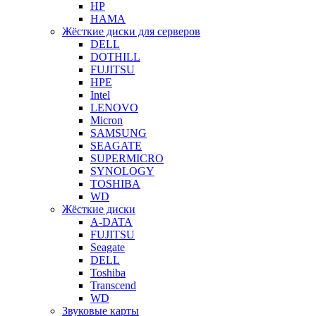
HP
HAMA
Жёсткие диски для серверов
DELL
DOTHILL
FUJITSU
HPE
Intel
LENOVO
Micron
SAMSUNG
SEAGATE
SUPERMICRO
SYNOLOGY
TOSHIBA
WD
Жёсткие диски
A-DATA
FUJITSU
Seagate
DELL
Toshiba
Transcend
WD
Звуковые карты