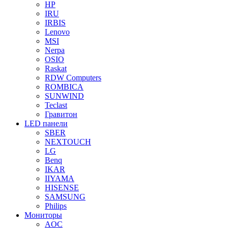
HP
IRU
IRBIS
Lenovo
MSI
Nerpa
OSIO
Raskat
RDW Computers
ROMBICA
SUNWIND
Teclast
Гравитон
LED панели
SBER
NEXTOUCH
LG
Benq
IKAR
IIYAMA
HISENSE
SAMSUNG
Philips
Мониторы
AOC