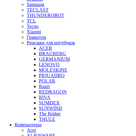
Samsung
TECLAST
THUNDEROBOT
TCL
Tecno
Xiaomi
Гравитон
Рюкзаки для ноутбуков
ACER
BRAUBERG
GERMANIUM
LENOVO
MOLESKINE
PIQUADRO
POLAR
Razer
REDRAGON
RIVA
SUMDEX
SUNWIND
The Bridge
THULE
Компьютеры
Acer
ALIENWARE