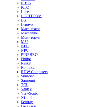
IRBIS
KTC
Lime
LIGHTCOM
LG
Lenovo
Machcreator
Machenike
Мониторус
MSI
NEC
NPC
PINEBRO
Philips
Raskat
Rombica
RDW Computers
Sunwind
Samsung
TCL
Valday
ViewSonic
Xiaomi
Бештау
Гравитон