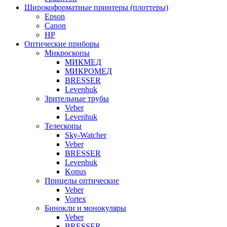
Широкоформатные принтеры (плоттеры)
Epson
Canon
HP
Оптические приборы
Микроскопы
МИКМЕД
МИКРОМЕД
BRESSER
Levenhuk
Зрительные трубы
Veber
Levenhuk
Телескопы
Sky-Watcher
Veber
BRESSER
Levenhuk
Konus
Прицелы оптические
Veber
Vortex
Бинокли и монокуляры
Veber
BRESSER