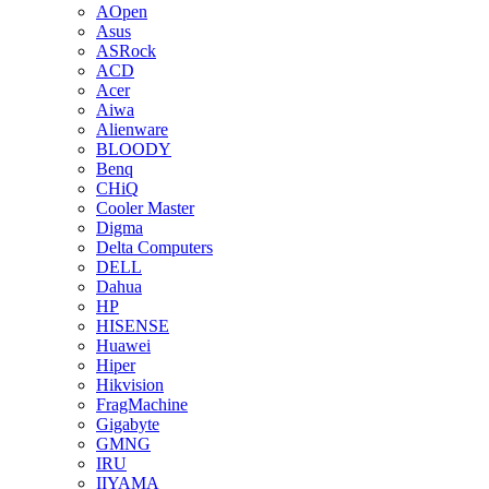
AOpen
Asus
ASRock
ACD
Acer
Aiwa
Alienware
BLOODY
Benq
CHiQ
Cooler Master
Digma
Delta Computers
DELL
Dahua
HP
HISENSE
Huawei
Hiper
Hikvision
FragMachine
Gigabyte
GMNG
IRU
IIYAMA