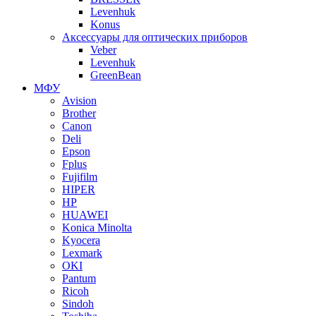
Levenhuk
Konus
Аксессуары для оптических приборов
Veber
Levenhuk
GreenBean
МФУ
Avision
Brother
Canon
Deli
Epson
Fplus
Fujifilm
HIPER
HP
HUAWEI
Konica Minolta
Kyocera
Lexmark
OKI
Pantum
Ricoh
Sindoh