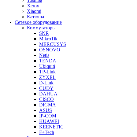
Toshiba
Xerox
Xiaomi
Катюша
Сетевое оборудование
Коммутаторы
SNR
MikroTik
MERCUSYS
OSNOVO
Netis
TENDA
Ubiquiti
TP-Link
ZYXEL
D-Link
CUDY
DAHUA
CISCO
DIGMA
ASUS
IP-COM
HUAWEI
KEENETIC
F+Tech