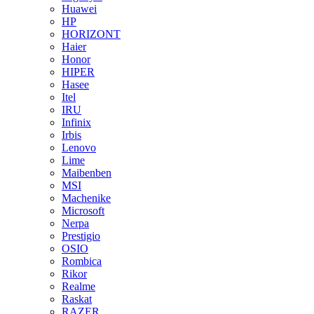
Huawei
HP
HORIZONT
Haier
Honor
HIPER
Hasee
Itel
IRU
Infinix
Irbis
Lenovo
Lime
Maibenben
MSI
Machenike
Microsoft
Nerpa
Prestigio
OSIO
Rombica
Rikor
Realme
Raskat
RAZER