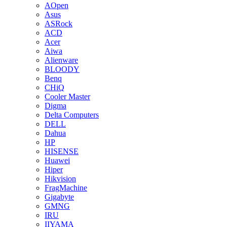
AOpen
Asus
ASRock
ACD
Acer
Aiwa
Alienware
BLOODY
Benq
CHiQ
Cooler Master
Digma
Delta Computers
DELL
Dahua
HP
HISENSE
Huawei
Hiper
Hikvision
FragMachine
Gigabyte
GMNG
IRU
IIYAMA