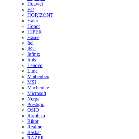
Huawei
HP
HORIZONT
Haier
Honor
HIPER
Hasee
Itel
IRU
Infinix
Irbis
Lenovo
Lime
Maibenben
MSI
Machenike
Microsoft
Nerpa
Prestigio
OSIO
Rombica
Rikor
Realme
Raskat
RAZER