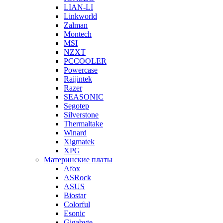
LIAN-LI
Linkworld
Zalman
Montech
MSI
NZXT
PCCOOLER
Powercase
Raijintek
Razer
SEASONIC
Segotep
Silverstone
Thermaltake
Winard
Xigmatek
XPG
Материнские платы
Afox
ASRock
ASUS
Biostar
Colorful
Esonic
Gigabyte