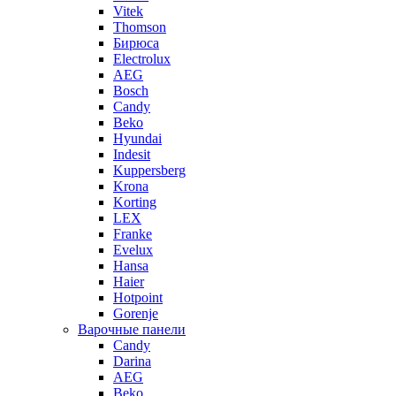
Vitek
Thomson
Бирюса
Electrolux
AEG
Bosch
Candy
Beko
Hyundai
Indesit
Kuppersberg
Krona
Korting
LEX
Franke
Evelux
Hansa
Haier
Hotpoint
Gorenje
Варочные панели
Candy
Darina
AEG
Beko