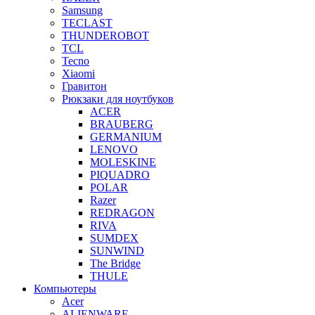
Samsung
TECLAST
THUNDEROBOT
TCL
Tecno
Xiaomi
Гравитон
Рюкзаки для ноутбуков
ACER
BRAUBERG
GERMANIUM
LENOVO
MOLESKINE
PIQUADRO
POLAR
Razer
REDRAGON
RIVA
SUMDEX
SUNWIND
The Bridge
THULE
Компьютеры
Acer
ALIENWARE