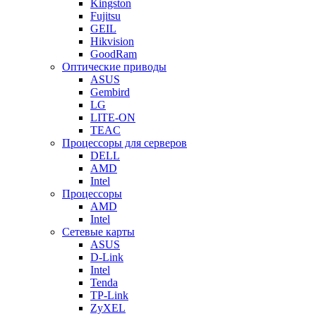
Kingston
Fujitsu
GEIL
Hikvision
GoodRam
Оптические приводы
ASUS
Gembird
LG
LITE-ON
TEAC
Процессоры для серверов
DELL
AMD
Intel
Процессоры
AMD
Intel
Сетевые карты
ASUS
D-Link
Intel
Tenda
TP-Link
ZyXEL