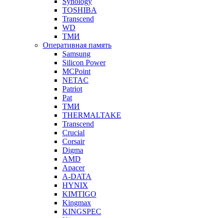
Synology
TOSHIBA
Transcend
WD
ТМИ
Оперативная память
Samsung
Silicon Power
MCPoint
NETAC
Patriot
Pat
ТМИ
THERMALTAKE
Transcend
Crucial
Corsair
Digma
AMD
Apacer
A-DATA
HYNIX
KIMTIGO
Kingmax
KINGSPEC