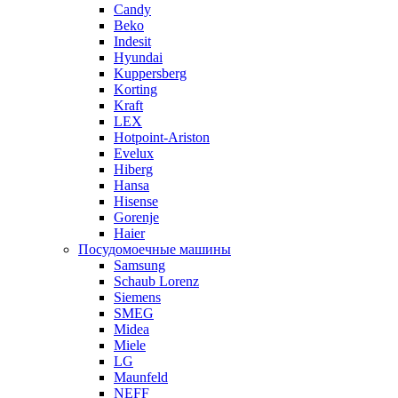
Candy
Beko
Indesit
Hyundai
Kuppersberg
Korting
Kraft
LEX
Hotpoint-Ariston
Evelux
Hiberg
Hansa
Hisense
Gorenje
Haier
Посудомоечные машины
Samsung
Schaub Lorenz
Siemens
SMEG
Midea
Miele
LG
Maunfeld
NEFF