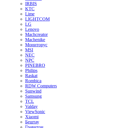
IRBIS
KTC
Lime
LIGHTCOM
LG
Lenovo
Machcreator
Machenike
Мониторус
MSI
NEC
NPC
PINEBRO
Philips
Raskat
Rombica
RDW Computers
Sunwind
Samsung
TCL
Valday
ViewSonic
Xiaomi
Бештау
Гравитон