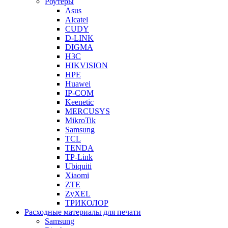
Роутеры
Asus
Alcatel
CUDY
D-LINK
DIGMA
H3C
HIKVISION
HPE
Huawei
IP-COM
Keenetic
MERCUSYS
MikroTik
Samsung
TCL
TENDA
TP-Link
Ubiquiti
Xiaomi
ZTE
ZyXEL
ТРИКОЛОР
Расходные материалы для печати
Samsung