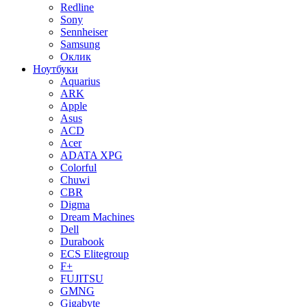
Redline
Sony
Sennheiser
Samsung
Оклик
Ноутбуки
Aquarius
ARK
Apple
Asus
ACD
Acer
ADATA XPG
Colorful
Chuwi
CBR
Digma
Dream Machines
Dell
Durabook
ECS Elitegroup
F+
FUJITSU
GMNG
Gigabyte