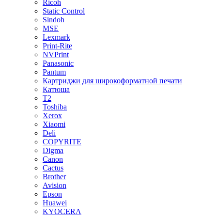
Ricoh
Static Control
Sindoh
MSE
Lexmark
Print-Rite
NVPrint
Panasonic
Pantum
Картриджи для широкоформатной печати
Катюша
T2
Toshiba
Xerox
Xiaomi
Deli
COPYRITE
Digma
Canon
Cactus
Brother
Avision
Epson
Huawei
KYOCERA