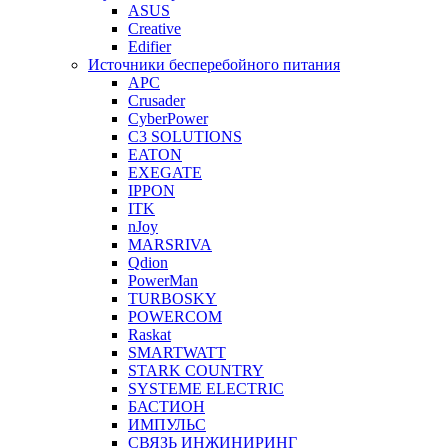
ASUS
Creative
Edifier
Источники бесперебойного питания
APC
Crusader
CyberPower
C3 SOLUTIONS
EATON
EXEGATE
IPPON
ITK
nJoy
MARSRIVA
Qdion
PowerMan
TURBOSKY
POWERCOM
Raskat
SMARTWATT
STARK COUNTRY
SYSTEME ELECTRIC
БАСТИОН
ИМПУЛЬС
СВЯЗЬ ИНЖИНИРИНГ