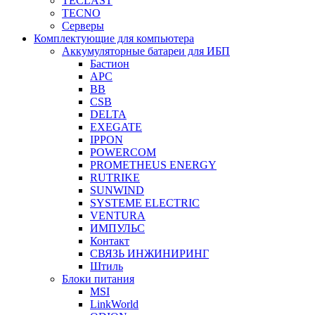
TECLAST
TECNO
Серверы
Комплектующие для компьютера
Аккумуляторные батареи для ИБП
Бастион
APC
BB
CSB
DELTA
EXEGATE
IPPON
POWERCOM
PROMETHEUS ENERGY
RUTRIKE
SUNWIND
SYSTEME ELECTRIC
VENTURA
ИМПУЛЬС
Контакт
СВЯЗЬ ИНЖИНИРИНГ
Штиль
Блоки питания
MSI
LinkWorld