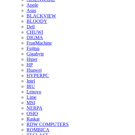
Apple
Asus
BLACKVIEW
BLOODY
Dell
CHUWI
DIGMA
FragMachine
Fujitsu
Gigabyte
Hiper
HP
Huawei
HYPERPC
Intel
IRU
Lenovo
Lime
MSI
NERPA
OSIO
Raskat
RDW COMPUTERS
ROMBICA