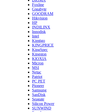
DIGMA
Foxline
Gigabyte
GOODRAM
Hikvision
HP
INDILINX
Innodisk
Intel
Kimtigo
KINGPRICE
KingSpec
Kingston
KIOXIA
Micron
MSI
Netac
Patriot
PC PET
Pioneer
Samsung
SanDisk
Seagate
Silicon Power
SUNWIND