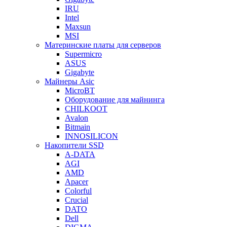
IRU
Intel
Maxsun
MSI
Материнские платы для серверов
Supermicro
ASUS
Gigabyte
Майнеры Asic
MicroBT
Оборудование для майнинга
CHILKOOT
Avalon
Bitmain
INNOSILICON
Накопители SSD
A-DATA
AGI
AMD
Apacer
Colorful
Crucial
DATO
Dell