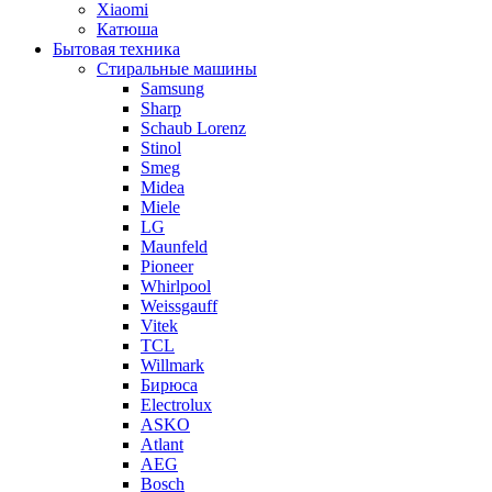
Xiaomi
Катюша
Бытовая техника
Стиральные машины
Samsung
Sharp
Schaub Lorenz
Stinol
Smeg
Midea
Miele
LG
Maunfeld
Pioneer
Whirlpool
Weissgauff
Vitek
TCL
Willmark
Бирюса
Electrolux
ASKO
Atlant
AEG
Bosch