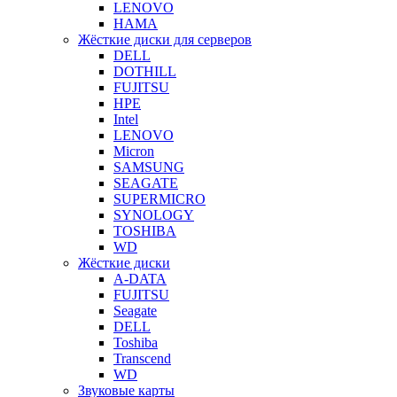
LENOVO
HAMA
Жёсткие диски для серверов
DELL
DOTHILL
FUJITSU
HPE
Intel
LENOVO
Micron
SAMSUNG
SEAGATE
SUPERMICRO
SYNOLOGY
TOSHIBA
WD
Жёсткие диски
A-DATA
FUJITSU
Seagate
DELL
Toshiba
Transcend
WD
Звуковые карты