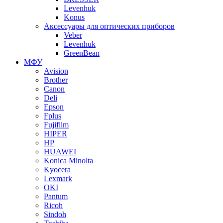
Levenhuk
Konus
Аксессуары для оптических приборов
Veber
Levenhuk
GreenBean
МФУ
Avision
Brother
Canon
Deli
Epson
Fplus
Fujifilm
HIPER
HP
HUAWEI
Konica Minolta
Kyocera
Lexmark
OKI
Pantum
Ricoh
Sindoh