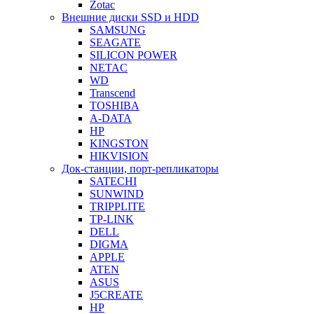
Zotac
Внешние диски SSD и HDD
SAMSUNG
SEAGATE
SILICON POWER
NETAC
WD
Transcend
TOSHIBA
A-DATA
HP
KINGSTON
HIKVISION
Док-станции, порт-репликаторы
SATECHI
SUNWIND
TRIPPLITE
TP-LINK
DELL
DIGMA
APPLE
ATEN
ASUS
J5CREATE
HP