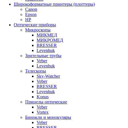
Широкоформатные принтеры (плоттеры)
Canon
Epson
HP
Оптические приборы
Микроскопы
МИКМЕД
МИКРОМЕД
BRESSER
Levenhuk
Зрительные трубы
Veber
Levenhuk
Телескопы
Sky-Watcher
Veber
BRESSER
Levenhuk
Konus
Прицелы оптические
Veber
Vortex
Бинокли и монокуляры
Veber
BRESSER