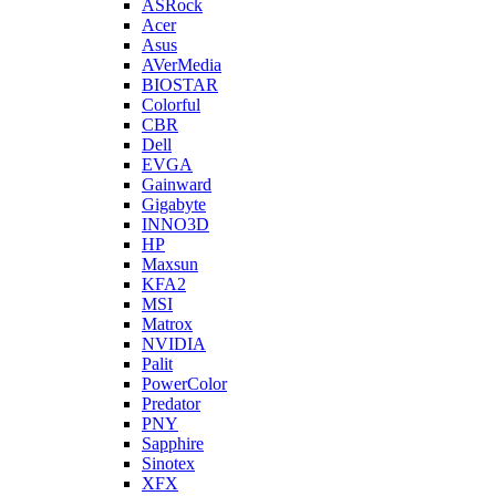
ASRock
Acer
Asus
AVerMedia
BIOSTAR
Colorful
CBR
Dell
EVGA
Gainward
Gigabyte
INNO3D
HP
Maxsun
KFA2
MSI
Matrox
NVIDIA
Palit
PowerColor
Predator
PNY
Sapphire
Sinotex
XFX