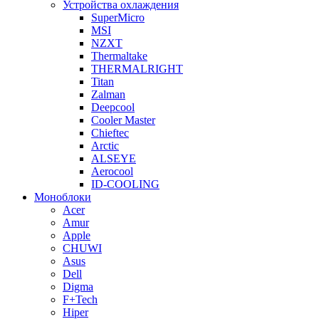
Устройства охлаждения
SuperMicro
MSI
NZXT
Thermaltake
THERMALRIGHT
Titan
Zalman
Deepcool
Cooler Master
Chieftec
Arctic
ALSEYE
Aerocool
ID-COOLING
Моноблоки
Acer
Amur
Apple
CHUWI
Asus
Dell
Digma
F+Tech
Hiper