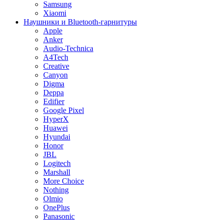
Samsung
Xiaomi
Наушники и Bluetooth-гарнитуры
Apple
Anker
Audio-Technica
A4Tech
Creative
Canyon
Digma
Deppa
Edifier
Google Pixel
HyperX
Huawei
Hyundai
Honor
JBL
Logitech
Marshall
More Choice
Nothing
Olmio
OnePlus
Panasonic