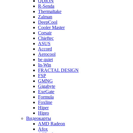
QDION
R-Senda
Thermaltake
Zalman
DeepCool
Cooler Master
Corsair
Chieftec
ASUS
Accord
Aerocool
be quiet
In-Win
FRACTAL DESIGN
FSP
GMNG
Gigabyte
ExeGate
Formula
Foxline
Hiper
Hipro
Видеокарты
AMD Radeon
Afox