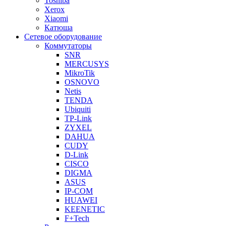
Toshiba
Xerox
Xiaomi
Катюша
Сетевое оборудование
Коммутаторы
SNR
MERCUSYS
MikroTik
OSNOVO
Netis
TENDA
Ubiquiti
TP-Link
ZYXEL
DAHUA
CUDY
D-Link
CISCO
DIGMA
ASUS
IP-COM
HUAWEI
KEENETIC
F+Tech