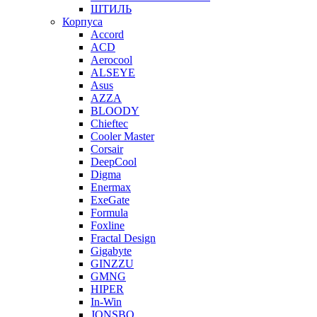
ШТИЛЬ
Корпуса
Accord
ACD
Aerocool
ALSEYE
Asus
AZZA
BLOODY
Chieftec
Cooler Master
Corsair
DeepCool
Digma
Enermax
ExeGate
Formula
Foxline
Fractal Design
Gigabyte
GINZZU
GMNG
HIPER
In-Win
JONSBO