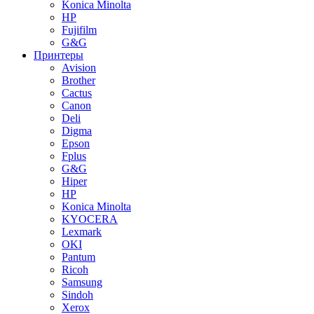
Konica Minolta
HP
Fujifilm
G&G
Принтеры
Avision
Brother
Cactus
Canon
Deli
Digma
Epson
Fplus
G&G
Hiper
HP
Konica Minolta
KYOCERA
Lexmark
OKI
Pantum
Ricoh
Samsung
Sindoh
Xerox