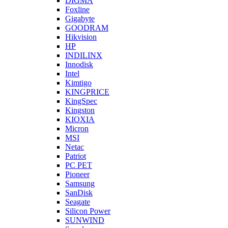
DIGMA
Foxline
Gigabyte
GOODRAM
Hikvision
HP
INDILINX
Innodisk
Intel
Kimtigo
KINGPRICE
KingSpec
Kingston
KIOXIA
Micron
MSI
Netac
Patriot
PC PET
Pioneer
Samsung
SanDisk
Seagate
Silicon Power
SUNWIND