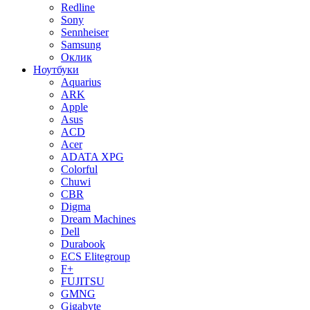
Redline
Sony
Sennheiser
Samsung
Оклик
Ноутбуки
Aquarius
ARK
Apple
Asus
ACD
Acer
ADATA XPG
Colorful
Chuwi
CBR
Digma
Dream Machines
Dell
Durabook
ECS Elitegroup
F+
FUJITSU
GMNG
Gigabyte