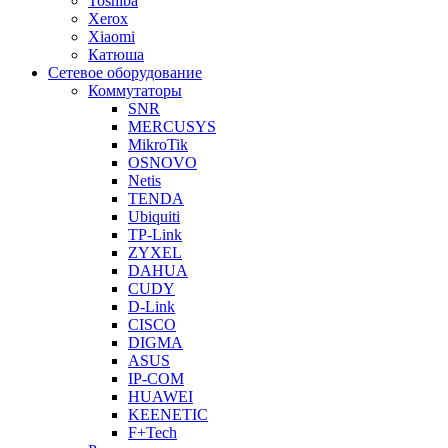
Toshiba
Xerox
Xiaomi
Катюша
Сетевое оборудование
Коммутаторы
SNR
MERCUSYS
MikroTik
OSNOVO
Netis
TENDA
Ubiquiti
TP-Link
ZYXEL
DAHUA
CUDY
D-Link
CISCO
DIGMA
ASUS
IP-COM
HUAWEI
KEENETIC
F+Tech