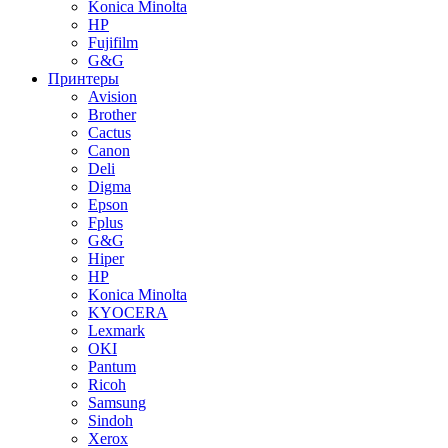
Konica Minolta
HP
Fujifilm
G&G
Принтеры
Avision
Brother
Cactus
Canon
Deli
Digma
Epson
Fplus
G&G
Hiper
HP
Konica Minolta
KYOCERA
Lexmark
OKI
Pantum
Ricoh
Samsung
Sindoh
Xerox