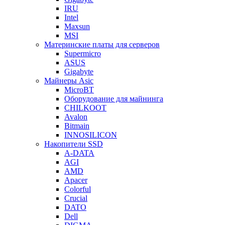
IRU
Intel
Maxsun
MSI
Материнские платы для серверов
Supermicro
ASUS
Gigabyte
Майнеры Asic
MicroBT
Оборудование для майнинга
CHILKOOT
Avalon
Bitmain
INNOSILICON
Накопители SSD
A-DATA
AGI
AMD
Apacer
Colorful
Crucial
DATO
Dell