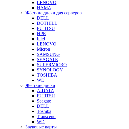
LENOVO
HAMA
Жёсткие диски для серверов
DELL
DOTHILL
FUJITSU
HPE
Intel
LENOVO
Micron
SAMSUNG
SEAGATE
SUPERMICRO
SYNOLOGY
TOSHIBA
WD
Жёсткие диски
A-DATA
FUJITSU
Seagate
DELL
Toshiba
Transcend
WD
Звуковые карты