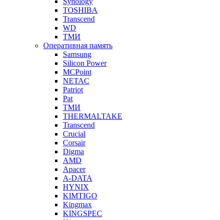
Synology
TOSHIBA
Transcend
WD
ТМИ
Оперативная память
Samsung
Silicon Power
MCPoint
NETAC
Patriot
Pat
ТМИ
THERMALTAKE
Transcend
Crucial
Corsair
Digma
AMD
Apacer
A-DATA
HYNIX
KIMTIGO
Kingmax
KINGSPEC