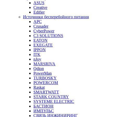
ASUS
Creative
Edifier
Источники бесперебойного питания
APC
Crusader
CyberPower
C3 SOLUTIONS
EATON
EXEGATE
IPPON
ITK
nJoy
MARSRIVA
Qdion
PowerMan
TURBOSKY
POWERCOM
Raskat
SMARTWATT
STARK COUNTRY
SYSTEME ELECTRIC
БАСТИОН
ИМПУЛЬС
СВЯЗЬ ИНЖИНИРИНГ