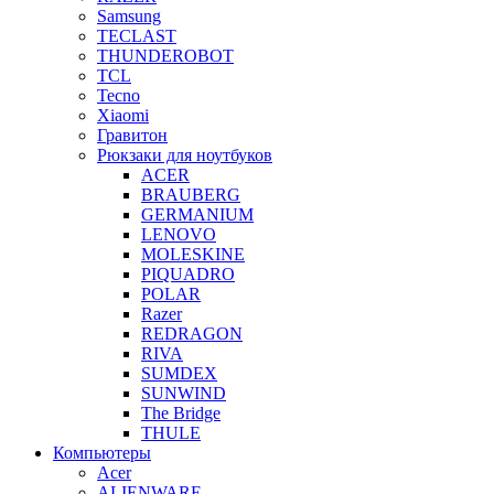
Samsung
TECLAST
THUNDEROBOT
TCL
Tecno
Xiaomi
Гравитон
Рюкзаки для ноутбуков
ACER
BRAUBERG
GERMANIUM
LENOVO
MOLESKINE
PIQUADRO
POLAR
Razer
REDRAGON
RIVA
SUMDEX
SUNWIND
The Bridge
THULE
Компьютеры
Acer
ALIENWARE