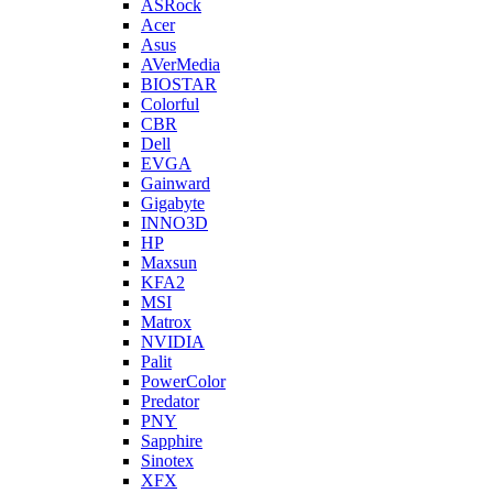
ASRock
Acer
Asus
AVerMedia
BIOSTAR
Colorful
CBR
Dell
EVGA
Gainward
Gigabyte
INNO3D
HP
Maxsun
KFA2
MSI
Matrox
NVIDIA
Palit
PowerColor
Predator
PNY
Sapphire
Sinotex
XFX