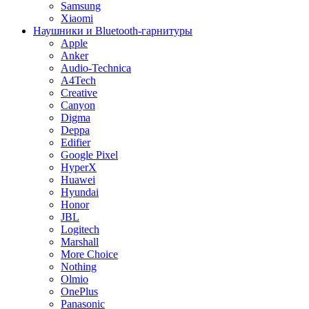
Samsung
Xiaomi
Наушники и Bluetooth-гарнитуры
Apple
Anker
Audio-Technica
A4Tech
Creative
Canyon
Digma
Deppa
Edifier
Google Pixel
HyperX
Huawei
Hyundai
Honor
JBL
Logitech
Marshall
More Choice
Nothing
Olmio
OnePlus
Panasonic