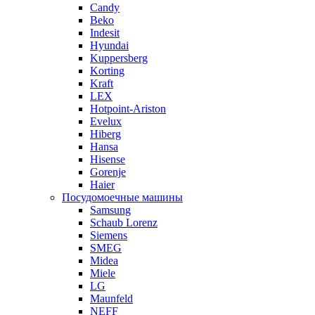
Candy
Beko
Indesit
Hyundai
Kuppersberg
Korting
Kraft
LEX
Hotpoint-Ariston
Evelux
Hiberg
Hansa
Hisense
Gorenje
Haier
Посудомоечные машины
Samsung
Schaub Lorenz
Siemens
SMEG
Midea
Miele
LG
Maunfeld
NEFF