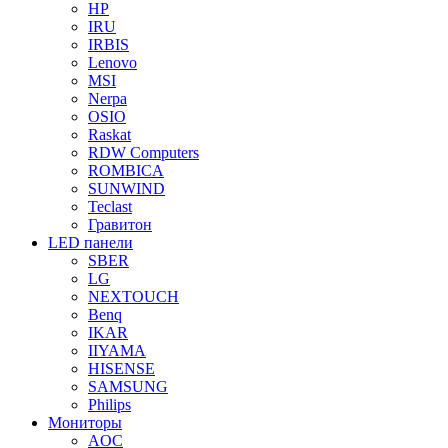
HP
IRU
IRBIS
Lenovo
MSI
Nerpa
OSIO
Raskat
RDW Computers
ROMBICA
SUNWIND
Teclast
Гравитон
LED панели
SBER
LG
NEXTOUCH
Benq
IKAR
IIYAMA
HISENSE
SAMSUNG
Philips
Мониторы
AOC