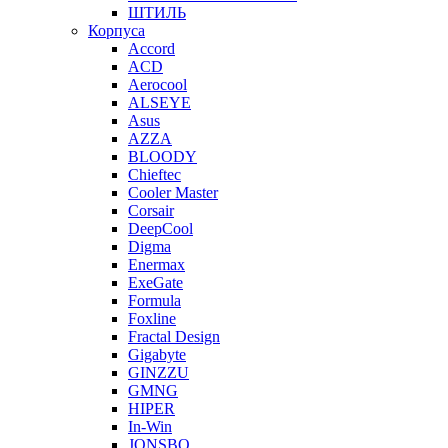
ШТИЛЬ
Корпуса
Accord
ACD
Aerocool
ALSEYE
Asus
AZZA
BLOODY
Chieftec
Cooler Master
Corsair
DeepCool
Digma
Enermax
ExeGate
Formula
Foxline
Fractal Design
Gigabyte
GINZZU
GMNG
HIPER
In-Win
JONSBO