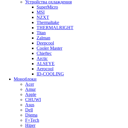
Устройства охлаждения
SuperMicro
MSI
NZXT
Thermaltake
THERMALRIGHT
Titan
Zalman
Deepcool
Cooler Master
Chieftec
Arctic
ALSEYE
Aerocool
ID-COOLING
Моноблоки
Acer
Amur
Apple
CHUWI
Asus
Dell
Digma
F+Tech
Hiper