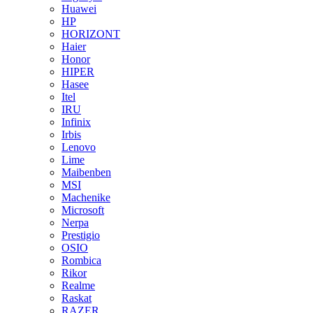
Huawei
HP
HORIZONT
Haier
Honor
HIPER
Hasee
Itel
IRU
Infinix
Irbis
Lenovo
Lime
Maibenben
MSI
Machenike
Microsoft
Nerpa
Prestigio
OSIO
Rombica
Rikor
Realme
Raskat
RAZER