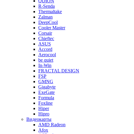
QDION
R-Senda
Thermaltake
Zalman
DeepCool
Cooler Master
Corsair
Chieftec
ASUS
Accord
Aerocool
be quiet
In-Win
FRACTAL DESIGN
FSP
GMNG
Gigabyte
ExeGate
Formula
Foxline
Hiper
Hipro
Видеокарты
AMD Radeon
Afox