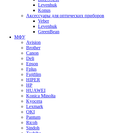
Levenhuk
Konus
Аксессуары для оптических приборов
Veber
Levenhuk
GreenBean
МФУ
Avision
Brother
Canon
Deli
Epson
Fplus
Fujifilm
HIPER
HP
HUAWEI
Konica Minolta
Kyocera
Lexmark
OKI
Pantum
Ricoh
Sindoh