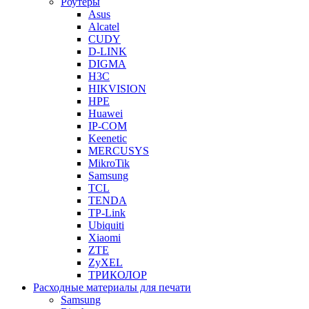
Роутеры
Asus
Alcatel
CUDY
D-LINK
DIGMA
H3C
HIKVISION
HPE
Huawei
IP-COM
Keenetic
MERCUSYS
MikroTik
Samsung
TCL
TENDA
TP-Link
Ubiquiti
Xiaomi
ZTE
ZyXEL
ТРИКОЛОР
Расходные материалы для печати
Samsung