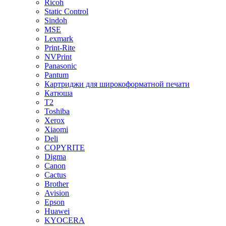
Ricoh
Static Control
Sindoh
MSE
Lexmark
Print-Rite
NVPrint
Panasonic
Pantum
Картриджи для широкоформатной печати
Катюша
T2
Toshiba
Xerox
Xiaomi
Deli
COPYRITE
Digma
Canon
Cactus
Brother
Avision
Epson
Huawei
KYOCERA