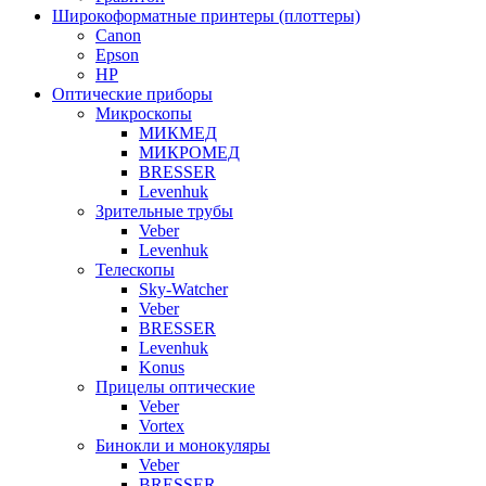
Широкоформатные принтеры (плоттеры)
Canon
Epson
HP
Оптические приборы
Микроскопы
МИКМЕД
МИКРОМЕД
BRESSER
Levenhuk
Зрительные трубы
Veber
Levenhuk
Телескопы
Sky-Watcher
Veber
BRESSER
Levenhuk
Konus
Прицелы оптические
Veber
Vortex
Бинокли и монокуляры
Veber
BRESSER