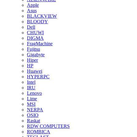
Apple
Asus
BLACKVIEW
BLOODY
Dell
CHUWI
DIGMA
FragMachine
Fujitsu
Gigabyte
Hiper
HP
Huawei
HYPERPC
Intel
IRU
Lenovo
Lime
MSI
NERPA
OSIO
Raskat
RDW COMPUTERS
ROMBICA