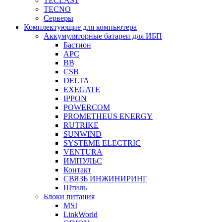
TECLAST
TECNO
Серверы
Комплектующие для компьютера
Аккумуляторные батареи для ИБП
Бастион
APC
BB
CSB
DELTA
EXEGATE
IPPON
POWERCOM
PROMETHEUS ENERGY
RUTRIKE
SUNWIND
SYSTEME ELECTRIC
VENTURA
ИМПУЛЬС
Контакт
СВЯЗЬ ИНЖИНИРИНГ
Штиль
Блоки питания
MSI
LinkWorld