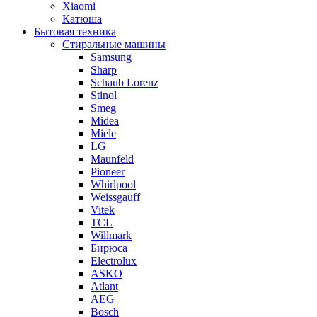
Xiaomi
Катюша
Бытовая техника
Стиральные машины
Samsung
Sharp
Schaub Lorenz
Stinol
Smeg
Midea
Miele
LG
Maunfeld
Pioneer
Whirlpool
Weissgauff
Vitek
TCL
Willmark
Бирюса
Electrolux
ASKO
Atlant
AEG
Bosch