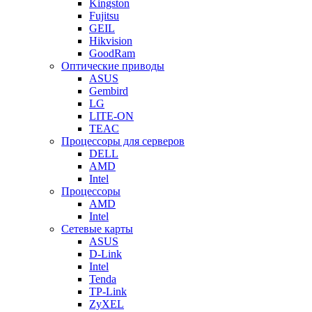
Kingston
Fujitsu
GEIL
Hikvision
GoodRam
Оптические приводы
ASUS
Gembird
LG
LITE-ON
TEAC
Процессоры для серверов
DELL
AMD
Intel
Процессоры
AMD
Intel
Сетевые карты
ASUS
D-Link
Intel
Tenda
TP-Link
ZyXEL