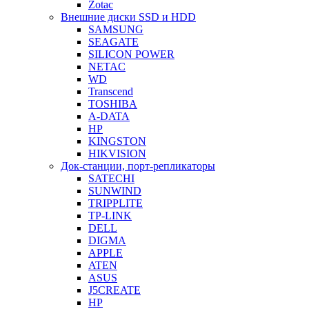
Zotac
Внешние диски SSD и HDD
SAMSUNG
SEAGATE
SILICON POWER
NETAC
WD
Transcend
TOSHIBA
A-DATA
HP
KINGSTON
HIKVISION
Док-станции, порт-репликаторы
SATECHI
SUNWIND
TRIPPLITE
TP-LINK
DELL
DIGMA
APPLE
ATEN
ASUS
J5CREATE
HP