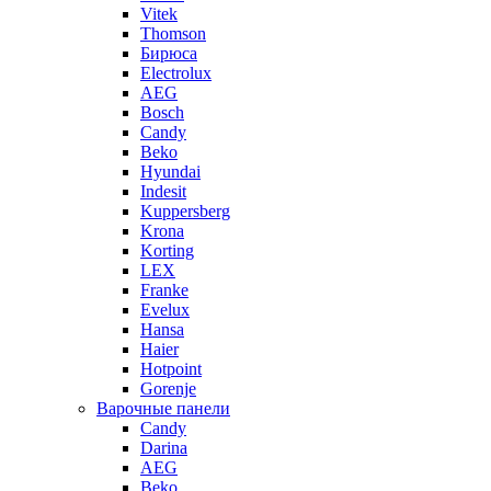
Vitek
Thomson
Бирюса
Electrolux
AEG
Bosch
Candy
Beko
Hyundai
Indesit
Kuppersberg
Krona
Korting
LEX
Franke
Evelux
Hansa
Haier
Hotpoint
Gorenje
Варочные панели
Candy
Darina
AEG
Beko