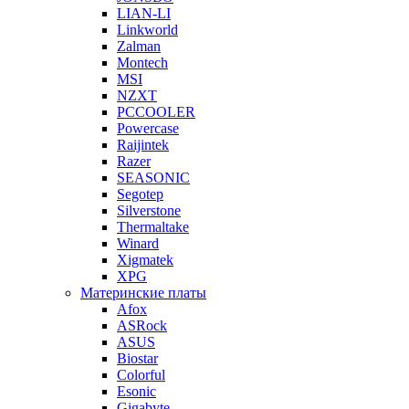
LIAN-LI
Linkworld
Zalman
Montech
MSI
NZXT
PCCOOLER
Powercase
Raijintek
Razer
SEASONIC
Segotep
Silverstone
Thermaltake
Winard
Xigmatek
XPG
Материнские платы
Afox
ASRock
ASUS
Biostar
Colorful
Esonic
Gigabyte