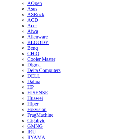
AOpen
Asus
ASRock
ACD
Acer
Aiwa
Alienware
BLOODY
Benq
CHiQ
Cooler Master
Digma
Delta Computers
DELL
Dahua
HP
HISENSE
Huawei
Hiper
Hikvision
FragMachine
Gigabyte
GMNG
IRU
IIYAMA