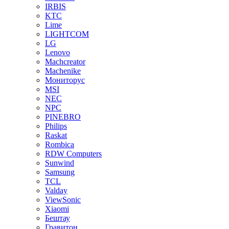
IRBIS
KTC
Lime
LIGHTCOM
LG
Lenovo
Machcreator
Machenike
Мониторус
MSI
NEC
NPC
PINEBRO
Philips
Raskat
Rombica
RDW Computers
Sunwind
Samsung
TCL
Valday
ViewSonic
Xiaomi
Бештау
Гравитон