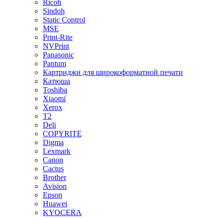
Ricoh
Sindoh
Static Control
MSE
Print-Rite
NVPrint
Panasonic
Pantum
Картриджи для широкоформатной печати
Катюша
Toshiba
Xiaomi
Xerox
T2
Deli
COPYRITE
Digma
Lexmark
Canon
Cactus
Brother
Avision
Epson
Huawei
KYOCERA