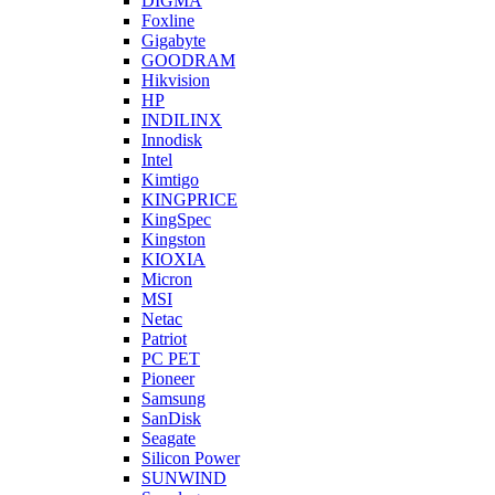
DIGMA
Foxline
Gigabyte
GOODRAM
Hikvision
HP
INDILINX
Innodisk
Intel
Kimtigo
KINGPRICE
KingSpec
Kingston
KIOXIA
Micron
MSI
Netac
Patriot
PC PET
Pioneer
Samsung
SanDisk
Seagate
Silicon Power
SUNWIND