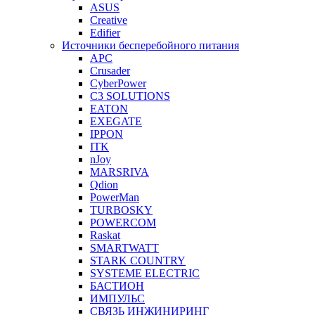
ASUS
Creative
Edifier
Источники бесперебойного питания
APC
Crusader
CyberPower
C3 SOLUTIONS
EATON
EXEGATE
IPPON
ITK
nJoy
MARSRIVA
Qdion
PowerMan
TURBOSKY
POWERCOM
Raskat
SMARTWATT
STARK COUNTRY
SYSTEME ELECTRIC
БАСТИОН
ИМПУЛЬС
СВЯЗЬ ИНЖИНИРИНГ