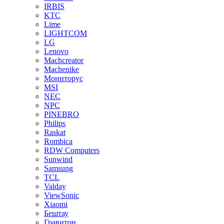
IRBIS
KTC
Lime
LIGHTCOM
LG
Lenovo
Machcreator
Machenike
Мониторус
MSI
NEC
NPC
PINEBRO
Philips
Raskat
Rombica
RDW Computers
Sunwind
Samsung
TCL
Valday
ViewSonic
Xiaomi
Бештау
Гравитон