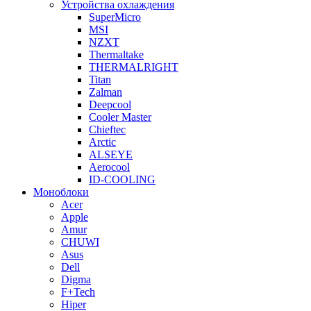
Устройства охлаждения
SuperMicro
MSI
NZXT
Thermaltake
THERMALRIGHT
Titan
Zalman
Deepcool
Cooler Master
Chieftec
Arctic
ALSEYE
Aerocool
ID-COOLING
Моноблоки
Acer
Apple
Amur
CHUWI
Asus
Dell
Digma
F+Tech
Hiper