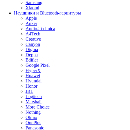
Samsung
Xiaomi
Наушники и Bluetooth-гарнитуры
Apple
Anker
Audio-Technica
A4Tech
Creative
Canyon
Digma
Deppa
Edifier
Google Pixel
HyperX
Huawei
Hyundai
Honor
JBL
Logitech
Marshall
More Choice
Nothing
Olmio
OnePlus
Panasonic