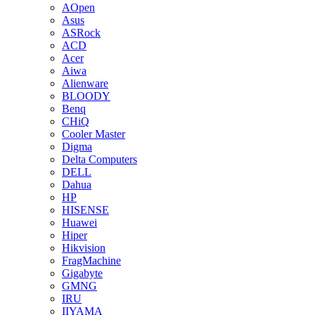
AOpen
Asus
ASRock
ACD
Acer
Aiwa
Alienware
BLOODY
Benq
CHiQ
Cooler Master
Digma
Delta Computers
DELL
Dahua
HP
HISENSE
Huawei
Hiper
Hikvision
FragMachine
Gigabyte
GMNG
IRU
IIYAMA