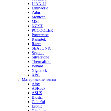
LIAN-LI
Linkworld
Zalman
Montech
MSI
NZXT
PCCOOLER
Powercase
Raijintek
Razer
SEASONIC
Segotep
Silverstone
Thermaltake
Winard
Xigmatek
XPG
Материнские платы
Afox
ASRock
ASUS
Biostar
Colorful
Esonic
Gigabyte