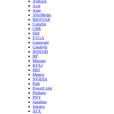
ASRock
Acer
Asus
AVerMedia
BIOSTAR
Colorful
CBR
Dell
EVGA
Gainward
Gigabyte
INNO3D
HP
Maxsun
KFA2
MSI
Matrox
NVIDIA
Palit
PowerColor
Predator
PNY
Sapphire
Sinotex
XFX