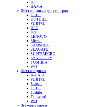
HP
HAMA
Жёсткие диски для серверов
DELL
DOTHILL
FUJITSU
HPE
Intel
LENOVO
Micron
SAMSUNG
SEAGATE
SUPERMICRO
SYNOLOGY
TOSHIBA
WD
Жёсткие диски
A-DATA
FUJITSU
Seagate
DELL
Toshiba
Transcend
WD
Звуковые карты