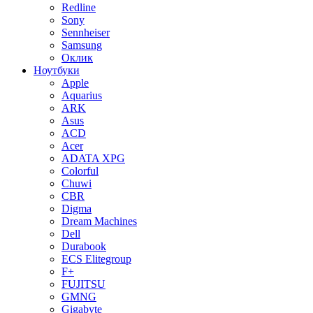
Redline
Sony
Sennheiser
Samsung
Оклик
Ноутбуки
Apple
Aquarius
ARK
Asus
ACD
Acer
ADATA XPG
Colorful
Chuwi
CBR
Digma
Dream Machines
Dell
Durabook
ECS Elitegroup
F+
FUJITSU
GMNG
Gigabyte