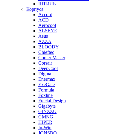
ШТИЛЬ
Корпуса
Accord
ACD
Aerocool
ALSEYE
Asus
AZZA
BLOODY
Chieftec
Cooler Master
Corsair
DeepCool
Digma
Enermax
ExeGate
Formula
Foxline
Fractal Design
Gigabyte
GINZZU
GMNG
HIPER
In-Win
JONSBO