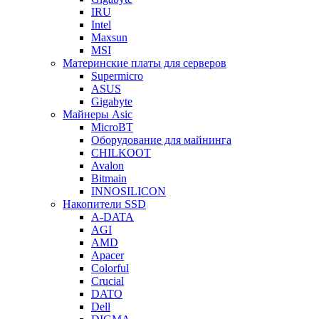
IRU
Intel
Maxsun
MSI
Материнские платы для серверов
Supermicro
ASUS
Gigabyte
Майнеры Asic
MicroBT
Оборудование для майнинга
CHILKOOT
Avalon
Bitmain
INNOSILICON
Накопители SSD
A-DATA
AGI
AMD
Apacer
Colorful
Crucial
DATO
Dell