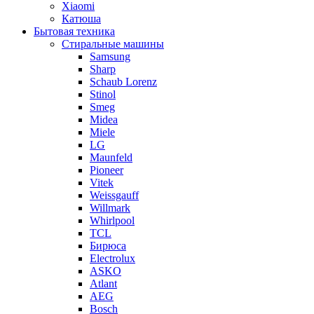
Xiaomi
Катюша
Бытовая техника
Стиральные машины
Samsung
Sharp
Schaub Lorenz
Stinol
Smeg
Midea
Miele
LG
Maunfeld
Pioneer
Vitek
Weissgauff
Willmark
Whirlpool
TCL
Бирюса
Electrolux
ASKO
Atlant
AEG
Bosch