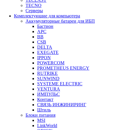
TECLAST
TECNO
Серверы
Комплектующие для компьютера
Аккумуляторные батареи для ИБП
Бастион
APC
BB
CSB
DELTA
EXEGATE
IPPON
POWERCOM
PROMETHEUS ENERGY
RUTRIKE
SUNWIND
SYSTEME ELECTRIC
VENTURA
ИМПУЛЬС
Контакт
СВЯЗЬ ИНЖИНИРИНГ
Штиль
Блоки питания
MSI
LinkWorld