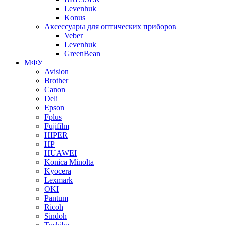
Levenhuk
Konus
Аксессуары для оптических приборов
Veber
Levenhuk
GreenBean
МФУ
Avision
Brother
Canon
Deli
Epson
Fplus
Fujifilm
HIPER
HP
HUAWEI
Konica Minolta
Kyocera
Lexmark
OKI
Pantum
Ricoh
Sindoh