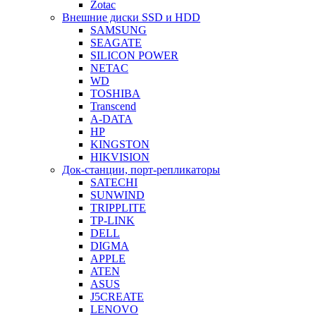
Zotac
Внешние диски SSD и HDD
SAMSUNG
SEAGATE
SILICON POWER
NETAC
WD
TOSHIBA
Transcend
A-DATA
HP
KINGSTON
HIKVISION
Док-станции, порт-репликаторы
SATECHI
SUNWIND
TRIPPLITE
TP-LINK
DELL
DIGMA
APPLE
ATEN
ASUS
J5CREATE
LENOVO