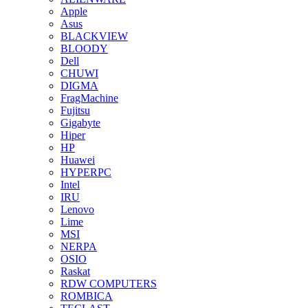
Apple
Asus
BLACKVIEW
BLOODY
Dell
CHUWI
DIGMA
FragMachine
Fujitsu
Gigabyte
Hiper
HP
Huawei
HYPERPC
Intel
IRU
Lenovo
Lime
MSI
NERPA
OSIO
Raskat
RDW COMPUTERS
ROMBICA