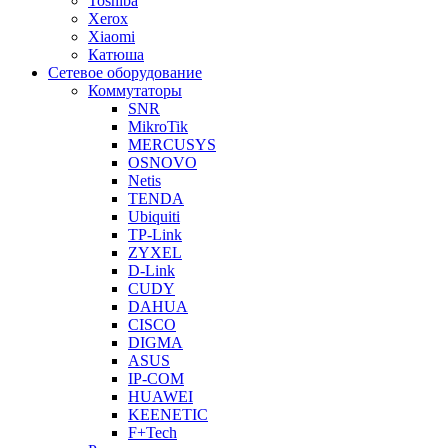
Toshiba
Xerox
Xiaomi
Катюша
Сетевое оборудование
Коммутаторы
SNR
MikroTik
MERCUSYS
OSNOVO
Netis
TENDA
Ubiquiti
TP-Link
ZYXEL
D-Link
CUDY
DAHUA
CISCO
DIGMA
ASUS
IP-COM
HUAWEI
KEENETIC
F+Tech