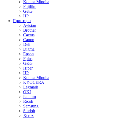
Konica Minolta
Fujifilm
G&G
HP
Принтеры
Avision
Brother
Cactus
Canon
Deli
Digma
Epson
Fplus
G&G
Hiper
HP
Konica Minolta
KYOCERA
Lexmark
OKI
Pantum
Ricoh
Samsung
Sindoh
Xerox