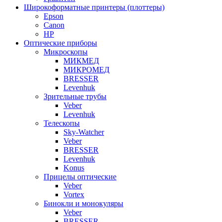
Широкоформатные принтеры (плоттеры)
Epson
Canon
HP
Оптические приборы
Микроскопы
МИКМЕД
МИКРОМЕД
BRESSER
Levenhuk
Зрительные трубы
Veber
Levenhuk
Телескопы
Sky-Watcher
Veber
BRESSER
Levenhuk
Konus
Прицелы оптические
Veber
Vortex
Бинокли и монокуляры
Veber
BRESSER