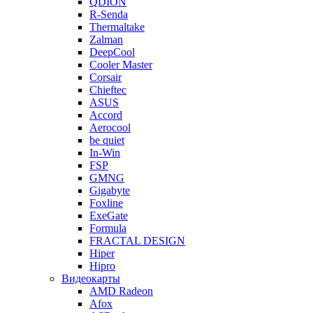
QDION
R-Senda
Thermaltake
Zalman
DeepCool
Cooler Master
Corsair
Chieftec
ASUS
Accord
Aerocool
be quiet
In-Win
FSP
GMNG
Gigabyte
Foxline
ExeGate
Formula
FRACTAL DESIGN
Hiper
Hipro
Видеокарты
AMD Radeon
Afox