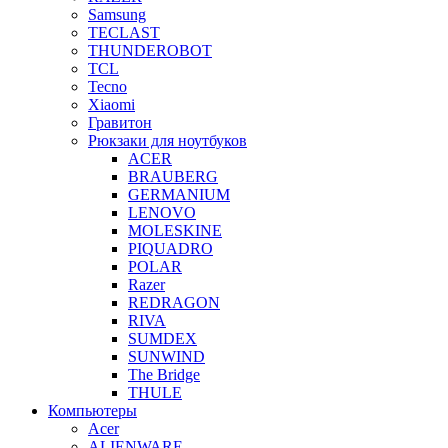
Samsung
TECLAST
THUNDEROBOT
TCL
Tecno
Xiaomi
Гравитон
Рюкзаки для ноутбуков
ACER
BRAUBERG
GERMANIUM
LENOVO
MOLESKINE
PIQUADRO
POLAR
Razer
REDRAGON
RIVA
SUMDEX
SUNWIND
The Bridge
THULE
Компьютеры
Acer
ALIENWARE