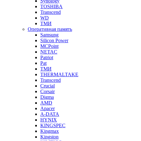
Synology
TOSHIBA
Transcend
WD
ТМИ
Оперативная память
Samsung
Silicon Power
MCPoint
NETAC
Patriot
Pat
ТМИ
THERMALTAKE
Transcend
Crucial
Corsair
Digma
AMD
Apacer
A-DATA
HYNIX
KINGSPEC
Kingmax
Kingston