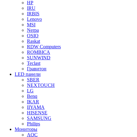
HP
IRU
IRBIS
Lenovo
MSI
Nerpa
OSIO
Raskat
RDW Computers
ROMBICA
SUNWIND
Teclast
Гравитон
LED панели
SBER
NEXTOUCH
LG
Benq
IKAR
IIYAMA
HISENSE
SAMSUNG
Philips
Мониторы
AOC