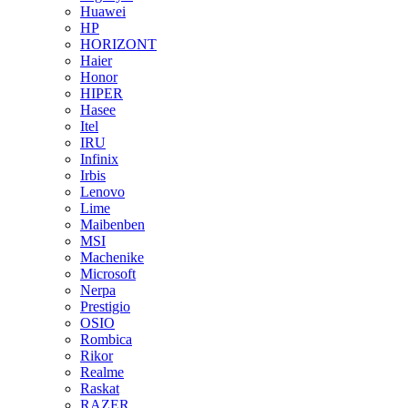
Huawei
HP
HORIZONT
Haier
Honor
HIPER
Hasee
Itel
IRU
Infinix
Irbis
Lenovo
Lime
Maibenben
MSI
Machenike
Microsoft
Nerpa
Prestigio
OSIO
Rombica
Rikor
Realme
Raskat
RAZER