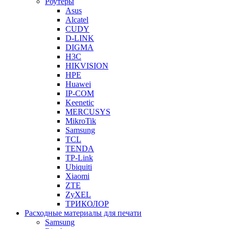
Роутеры
Asus
Alcatel
CUDY
D-LINK
DIGMA
H3C
HIKVISION
HPE
Huawei
IP-COM
Keenetic
MERCUSYS
MikroTik
Samsung
TCL
TENDA
TP-Link
Ubiquiti
Xiaomi
ZTE
ZyXEL
ТРИКОЛОР
Расходные материалы для печати
Samsung