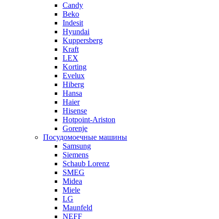
Candy
Beko
Indesit
Hyundai
Kuppersberg
Kraft
LEX
Korting
Evelux
Hiberg
Hansa
Haier
Hisense
Hotpoint-Ariston
Gorenje
Посудомоечные машины
Samsung
Siemens
Schaub Lorenz
SMEG
Midea
Miele
LG
Maunfeld
NEFF