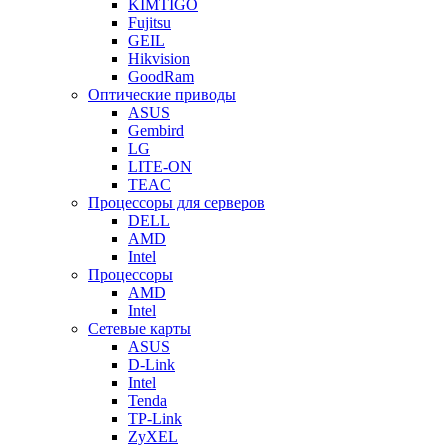
KIMTIGO
Fujitsu
GEIL
Hikvision
GoodRam
Оптические приводы
ASUS
Gembird
LG
LITE-ON
TEAC
Процессоры для серверов
DELL
AMD
Intel
Процессоры
AMD
Intel
Сетевые карты
ASUS
D-Link
Intel
Tenda
TP-Link
ZyXEL