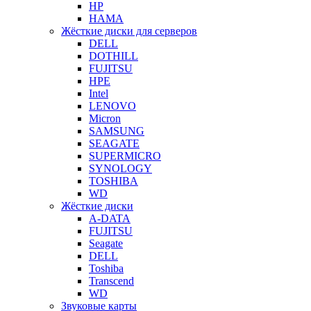
HP
HAMA
Жёсткие диски для серверов
DELL
DOTHILL
FUJITSU
HPE
Intel
LENOVO
Micron
SAMSUNG
SEAGATE
SUPERMICRO
SYNOLOGY
TOSHIBA
WD
Жёсткие диски
A-DATA
FUJITSU
Seagate
DELL
Toshiba
Transcend
WD
Звуковые карты