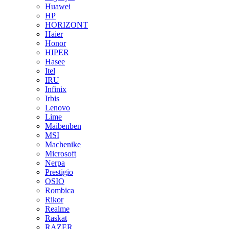
Huawei
HP
HORIZONT
Haier
Honor
HIPER
Hasee
Itel
IRU
Infinix
Irbis
Lenovo
Lime
Maibenben
MSI
Machenike
Microsoft
Nerpa
Prestigio
OSIO
Rombica
Rikor
Realme
Raskat
RAZER