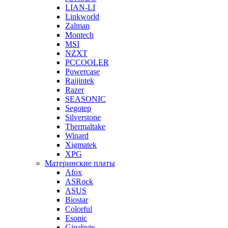
LIAN-LI
Linkworld
Zalman
Montech
MSI
NZXT
PCCOOLER
Powercase
Raijintek
Razer
SEASONIC
Segotep
Silverstone
Thermaltake
Winard
Xigmatek
XPG
Материнские платы
Afox
ASRock
ASUS
Biostar
Colorful
Esonic
Gigabyte