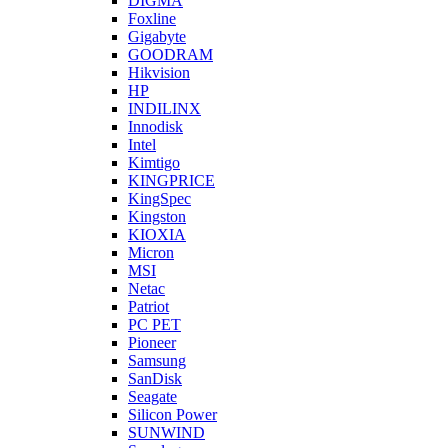
DIGMA
Foxline
Gigabyte
GOODRAM
Hikvision
HP
INDILINX
Innodisk
Intel
Kimtigo
KINGPRICE
KingSpec
Kingston
KIOXIA
Micron
MSI
Netac
Patriot
PC PET
Pioneer
Samsung
SanDisk
Seagate
Silicon Power
SUNWIND