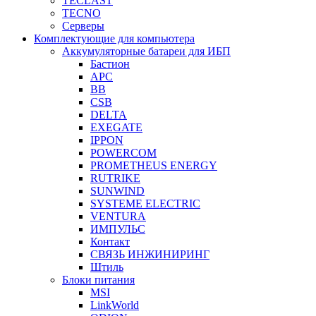
TECLAST
TECNO
Серверы
Комплектующие для компьютера
Аккумуляторные батареи для ИБП
Бастион
APC
BB
CSB
DELTA
EXEGATE
IPPON
POWERCOM
PROMETHEUS ENERGY
RUTRIKE
SUNWIND
SYSTEME ELECTRIC
VENTURA
ИМПУЛЬС
Контакт
СВЯЗЬ ИНЖИНИРИНГ
Штиль
Блоки питания
MSI
LinkWorld