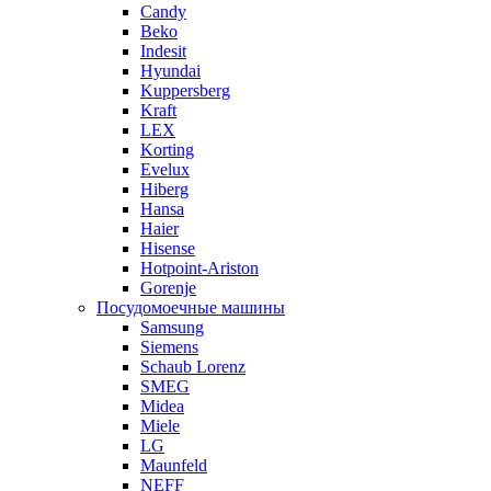
Candy
Beko
Indesit
Hyundai
Kuppersberg
Kraft
LEX
Korting
Evelux
Hiberg
Hansa
Haier
Hisense
Hotpoint-Ariston
Gorenje
Посудомоечные машины
Samsung
Siemens
Schaub Lorenz
SMEG
Midea
Miele
LG
Maunfeld
NEFF