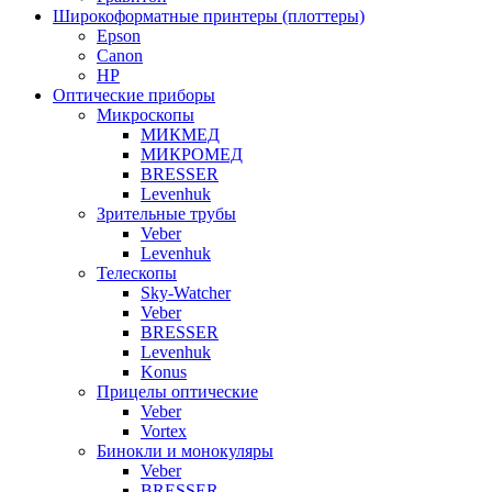
Широкоформатные принтеры (плоттеры)
Epson
Canon
HP
Оптические приборы
Микроскопы
МИКМЕД
МИКРОМЕД
BRESSER
Levenhuk
Зрительные трубы
Veber
Levenhuk
Телескопы
Sky-Watcher
Veber
BRESSER
Levenhuk
Konus
Прицелы оптические
Veber
Vortex
Бинокли и монокуляры
Veber
BRESSER