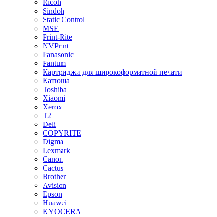
Ricoh
Sindoh
Static Control
MSE
Print-Rite
NVPrint
Panasonic
Pantum
Картриджи для широкоформатной печати
Катюша
Toshiba
Xiaomi
Xerox
T2
Deli
COPYRITE
Digma
Lexmark
Canon
Cactus
Brother
Avision
Epson
Huawei
KYOCERA