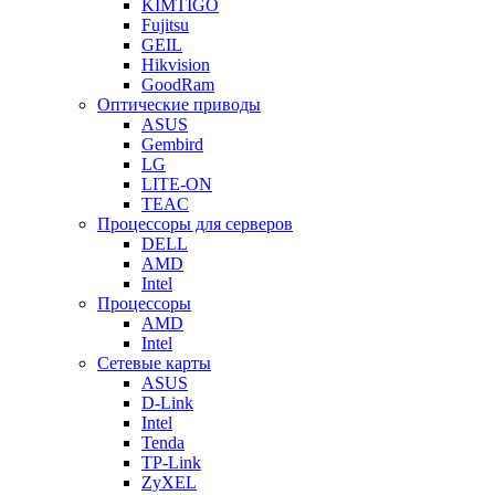
KIMTIGO
Fujitsu
GEIL
Hikvision
GoodRam
Оптические приводы
ASUS
Gembird
LG
LITE-ON
TEAC
Процессоры для серверов
DELL
AMD
Intel
Процессоры
AMD
Intel
Сетевые карты
ASUS
D-Link
Intel
Tenda
TP-Link
ZyXEL