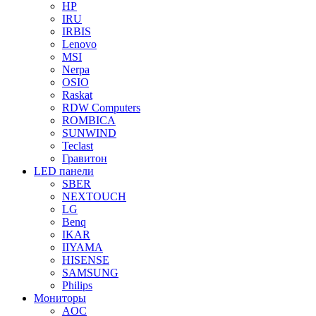
HP
IRU
IRBIS
Lenovo
MSI
Nerpa
OSIO
Raskat
RDW Computers
ROMBICA
SUNWIND
Teclast
Гравитон
LED панели
SBER
NEXTOUCH
LG
Benq
IKAR
IIYAMA
HISENSE
SAMSUNG
Philips
Мониторы
AOC