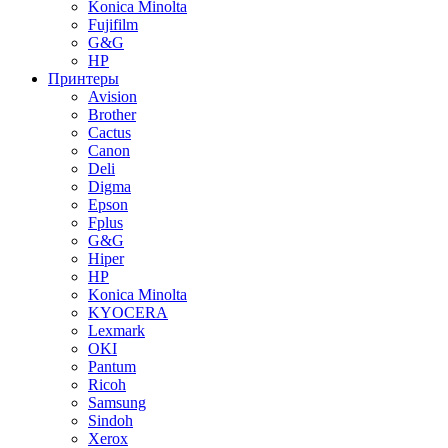
Konica Minolta
Fujifilm
G&G
HP
Принтеры
Avision
Brother
Cactus
Canon
Deli
Digma
Epson
Fplus
G&G
Hiper
HP
Konica Minolta
KYOCERA
Lexmark
OKI
Pantum
Ricoh
Samsung
Sindoh
Xerox