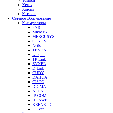
Toshiba
Xerox
Xiaomi
Катюша
Сетевое оборудование
Коммутаторы
SNR
MikroTik
MERCUSYS
OSNOVO
Netis
TENDA
Ubiquiti
TP-Link
ZYXEL
D-Link
CUDY
DAHUA
CISCO
DIGMA
ASUS
IP-COM
HUAWEI
KEENETIC
F+Tech