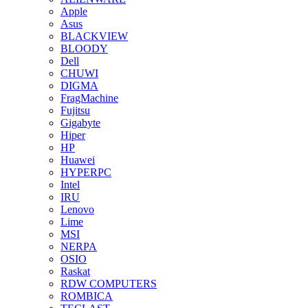
Apple
Asus
BLACKVIEW
BLOODY
Dell
CHUWI
DIGMA
FragMachine
Fujitsu
Gigabyte
Hiper
HP
Huawei
HYPERPC
Intel
IRU
Lenovo
Lime
MSI
NERPA
OSIO
Raskat
RDW COMPUTERS
ROMBICA