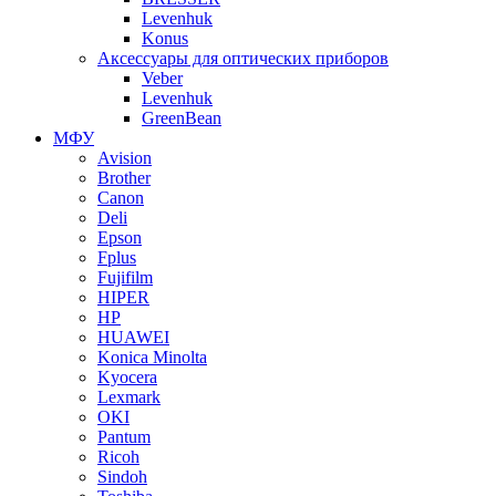
Levenhuk
Konus
Аксессуары для оптических приборов
Veber
Levenhuk
GreenBean
МФУ
Avision
Brother
Canon
Deli
Epson
Fplus
Fujifilm
HIPER
HP
HUAWEI
Konica Minolta
Kyocera
Lexmark
OKI
Pantum
Ricoh
Sindoh