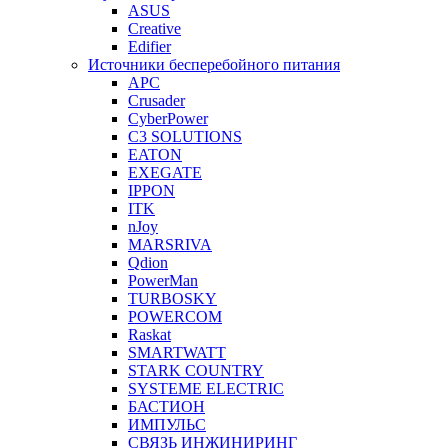
ASUS
Creative
Edifier
Источники бесперебойного питания
APC
Crusader
CyberPower
C3 SOLUTIONS
EATON
EXEGATE
IPPON
ITK
nJoy
MARSRIVA
Qdion
PowerMan
TURBOSKY
POWERCOM
Raskat
SMARTWATT
STARK COUNTRY
SYSTEME ELECTRIC
БАСТИОН
ИМПУЛЬС
СВЯЗЬ ИНЖИНИРИНГ