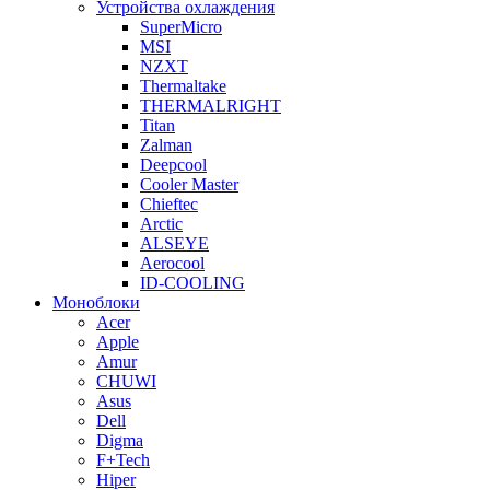
Устройства охлаждения
SuperMicro
MSI
NZXT
Thermaltake
THERMALRIGHT
Titan
Zalman
Deepcool
Cooler Master
Chieftec
Arctic
ALSEYE
Aerocool
ID-COOLING
Моноблоки
Acer
Apple
Amur
CHUWI
Asus
Dell
Digma
F+Tech
Hiper