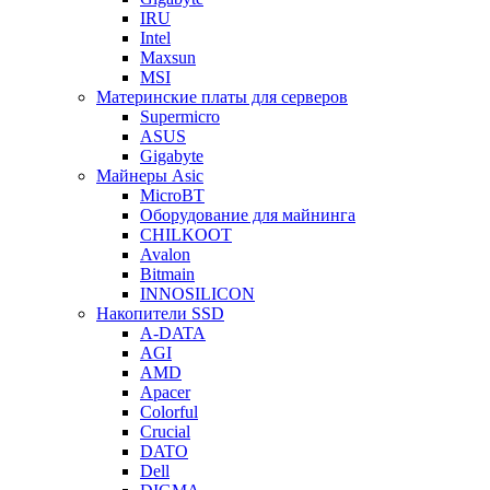
IRU
Intel
Maxsun
MSI
Материнские платы для серверов
Supermicro
ASUS
Gigabyte
Майнеры Asic
MicroBT
Оборудование для майнинга
CHILKOOT
Avalon
Bitmain
INNOSILICON
Накопители SSD
A-DATA
AGI
AMD
Apacer
Colorful
Crucial
DATO
Dell