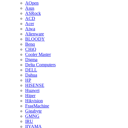
AOpen
Asus
ASRock
ACD
Acer
Aiwa
Alienware
BLOODY
Benq
CHiQ
Cooler Master
Digma
Delta Computers
DELL
Dahua
HP
HISENSE
Huawei
Hiper
Hikvision
FragMachine
Gigabyte
GMNG
IRU
IIYAMA