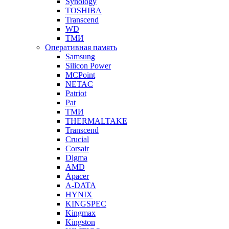
Synology
TOSHIBA
Transcend
WD
ТМИ
Оперативная память
Samsung
Silicon Power
MCPoint
NETAC
Patriot
Pat
ТМИ
THERMALTAKE
Transcend
Crucial
Corsair
Digma
AMD
Apacer
A-DATA
HYNIX
KINGSPEC
Kingmax
Kingston