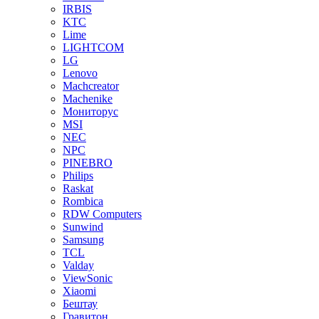
IRBIS
KTC
Lime
LIGHTCOM
LG
Lenovo
Machcreator
Machenike
Мониторус
MSI
NEC
NPC
PINEBRO
Philips
Raskat
Rombica
RDW Computers
Sunwind
Samsung
TCL
Valday
ViewSonic
Xiaomi
Бештау
Гравитон