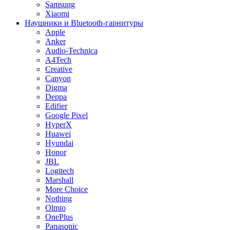
Samsung
Xiaomi
Наушники и Bluetooth-гарнитуры
Apple
Anker
Audio-Technica
A4Tech
Creative
Canyon
Digma
Deppa
Edifier
Google Pixel
HyperX
Huawei
Hyundai
Honor
JBL
Logitech
Marshall
More Choice
Nothing
Olmio
OnePlus
Panasonic