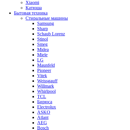
Xiaomi
Катюша
Бытовая техника
Стиральные машины
Samsung
Sharp
Schaub Lorenz
Stinol
Smeg
Midea
Miele
LG
Maunfeld
Pioneer
Vitek
Weissgauff
Willmark
Whirlpool
TCL
Бирюса
Electrolux
ASKO
Atlant
AEG
Bosch