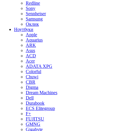
Redline
Sony
Sennheiser
Samsung
Оклик
Ноутбуки
Apple
Aquarius
ARK
Asus
ACD
Acer
ADATA XPG
Colorful
Chuwi
CBR
Digma
Dream Machines
Dell
Durabook
ECS Elitegroup
F+
FUJITSU
GMNG
Gigabyte