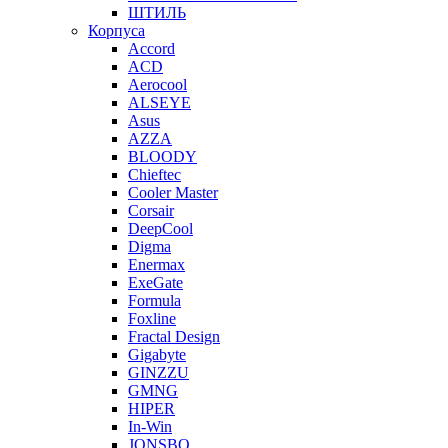
ШТИЛЬ
Корпуса
Accord
ACD
Aerocool
ALSEYE
Asus
AZZA
BLOODY
Chieftec
Cooler Master
Corsair
DeepCool
Digma
Enermax
ExeGate
Formula
Foxline
Fractal Design
Gigabyte
GINZZU
GMNG
HIPER
In-Win
JONSBO