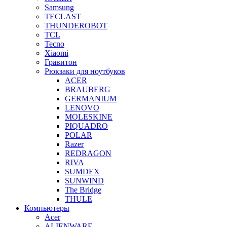
Samsung
TECLAST
THUNDEROBOT
TCL
Tecno
Xiaomi
Гравитон
Рюкзаки для ноутбуков
ACER
BRAUBERG
GERMANIUM
LENOVO
MOLESKINE
PIQUADRO
POLAR
Razer
REDRAGON
RIVA
SUMDEX
SUNWIND
The Bridge
THULE
Компьютеры
Acer
ALIENWARE