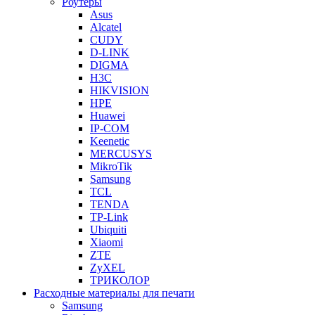
Роутеры
Asus
Alcatel
CUDY
D-LINK
DIGMA
H3C
HIKVISION
HPE
Huawei
IP-COM
Keenetic
MERCUSYS
MikroTik
Samsung
TCL
TENDA
TP-Link
Ubiquiti
Xiaomi
ZTE
ZyXEL
ТРИКОЛОР
Расходные материалы для печати
Samsung