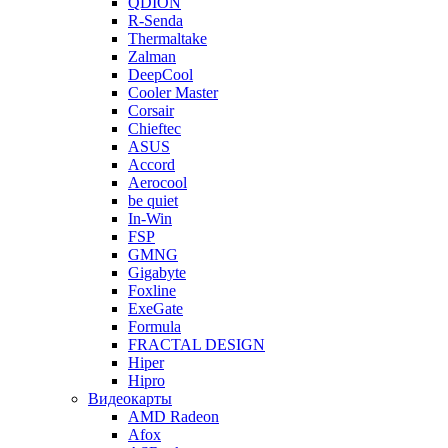
QDION
R-Senda
Thermaltake
Zalman
DeepCool
Cooler Master
Corsair
Chieftec
ASUS
Accord
Aerocool
be quiet
In-Win
FSP
GMNG
Gigabyte
Foxline
ExeGate
Formula
FRACTAL DESIGN
Hiper
Hipro
Видеокарты
AMD Radeon
Afox