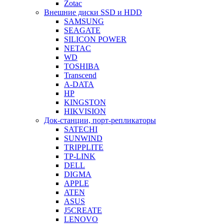
Zotac
Внешние диски SSD и HDD
SAMSUNG
SEAGATE
SILICON POWER
NETAC
WD
TOSHIBA
Transcend
A-DATA
HP
KINGSTON
HIKVISION
Док-станции, порт-репликаторы
SATECHI
SUNWIND
TRIPPLITE
TP-LINK
DELL
DIGMA
APPLE
ATEN
ASUS
J5CREATE
LENOVO