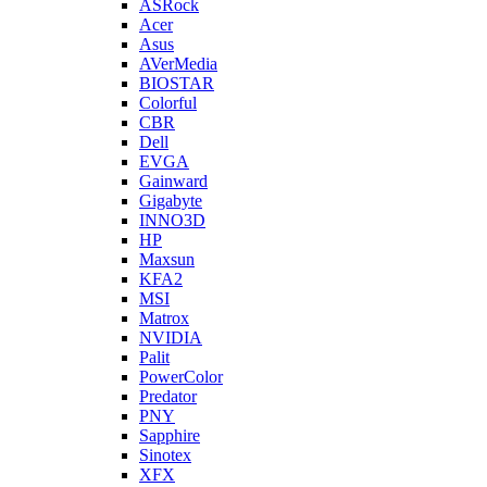
ASRock
Acer
Asus
AVerMedia
BIOSTAR
Colorful
CBR
Dell
EVGA
Gainward
Gigabyte
INNO3D
HP
Maxsun
KFA2
MSI
Matrox
NVIDIA
Palit
PowerColor
Predator
PNY
Sapphire
Sinotex
XFX