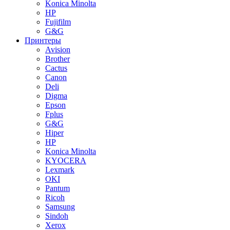
Konica Minolta
HP
Fujifilm
G&G
Принтеры
Avision
Brother
Cactus
Canon
Deli
Digma
Epson
Fplus
G&G
Hiper
HP
Konica Minolta
KYOCERA
Lexmark
OKI
Pantum
Ricoh
Samsung
Sindoh
Xerox