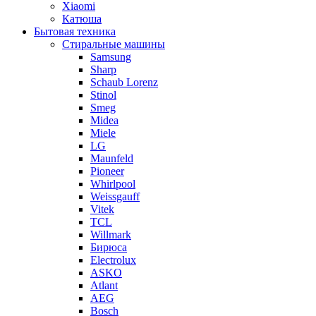
Xiaomi
Катюша
Бытовая техника
Стиральные машины
Samsung
Sharp
Schaub Lorenz
Stinol
Smeg
Midea
Miele
LG
Maunfeld
Pioneer
Whirlpool
Weissgauff
Vitek
TCL
Willmark
Бирюса
Electrolux
ASKO
Atlant
AEG
Bosch