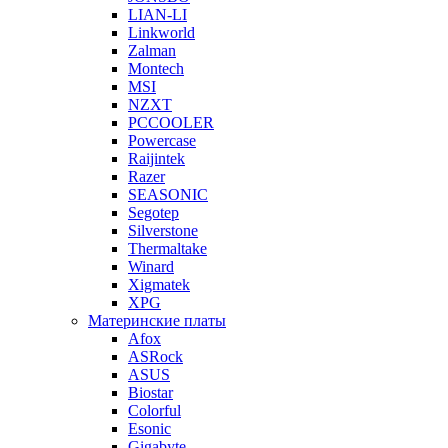
LIAN-LI
Linkworld
Zalman
Montech
MSI
NZXT
PCCOOLER
Powercase
Raijintek
Razer
SEASONIC
Segotep
Silverstone
Thermaltake
Winard
Xigmatek
XPG
Материнские платы
Afox
ASRock
ASUS
Biostar
Colorful
Esonic
Gigabyte