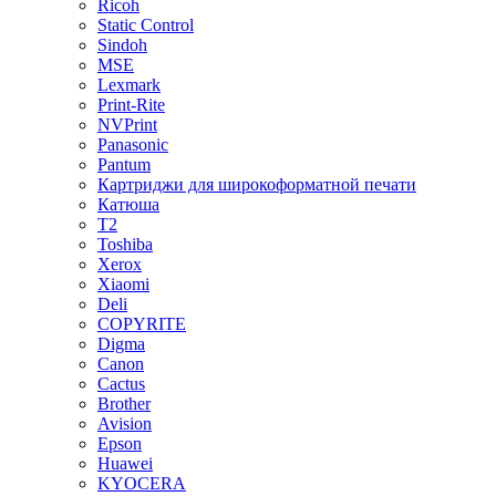
Ricoh
Static Control
Sindoh
MSE
Lexmark
Print-Rite
NVPrint
Panasonic
Pantum
Картриджи для широкоформатной печати
Катюша
T2
Toshiba
Xerox
Xiaomi
Deli
COPYRITE
Digma
Canon
Cactus
Brother
Avision
Epson
Huawei
KYOCERA