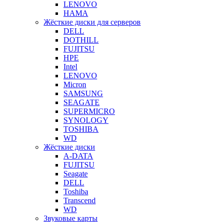
LENOVO
HAMA
Жёсткие диски для серверов
DELL
DOTHILL
FUJITSU
HPE
Intel
LENOVO
Micron
SAMSUNG
SEAGATE
SUPERMICRO
SYNOLOGY
TOSHIBA
WD
Жёсткие диски
A-DATA
FUJITSU
Seagate
DELL
Toshiba
Transcend
WD
Звуковые карты