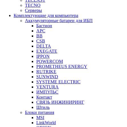
TECLAST
TECNO
Серверы
Комплектующие для компьютера
Аккумуляторные батареи для ИБП
Бастион
APC
BB
CSB
DELTA
EXEGATE
IPPON
POWERCOM
PROMETHEUS ENERGY
RUTRIKE
SUNWIND
SYSTEME ELECTRIC
VENTURA
ИМПУЛЬС
Контакт
СВЯЗЬ ИНЖИНИРИНГ
Штиль
Блоки питания
MSI
LinkWorld