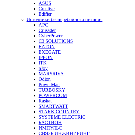
ASUS
Creative
Edifier
Источники бесперебойного питания
APC
Crusader
CyberPower
C3 SOLUTIONS
EATON
EXEGATE
IPPON
ITK
nJoy
MARSRIVA
Qdion
PowerMan
TURBOSKY
POWERCOM
Raskat
SMARTWATT
STARK COUNTRY
SYSTEME ELECTRIC
БАСТИОН
ИМПУЛЬС
СВЯЗЬ ИНЖИНИРИНГ