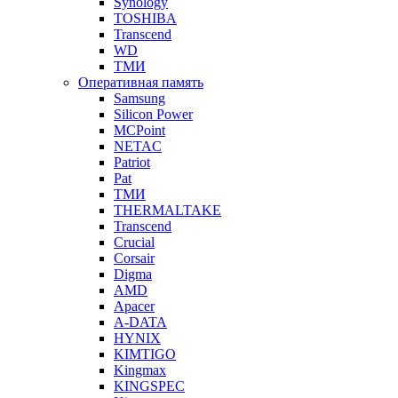
Synology
TOSHIBA
Transcend
WD
ТМИ
Оперативная память
Samsung
Silicon Power
MCPoint
NETAC
Patriot
Pat
ТМИ
THERMALTAKE
Transcend
Crucial
Corsair
Digma
AMD
Apacer
A-DATA
HYNIX
KIMTIGO
Kingmax
KINGSPEC