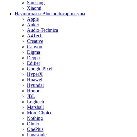
Samsung
Xiaomi
Наушники и Bluetooth-гарнитуры
Apple
Anker
Audio-Technica
A4Tech
Creative
Canyon
Digma
Deppa
Edifier
Google Pixel
HyperX
Huawei
Hyundai
Honor
JBL
Logitech
Marshall
More Choice
Nothing
Olmio
OnePlus
Panasonic