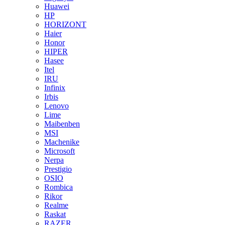
Huawei
HP
HORIZONT
Haier
Honor
HIPER
Hasee
Itel
IRU
Infinix
Irbis
Lenovo
Lime
Maibenben
MSI
Machenike
Microsoft
Nerpa
Prestigio
OSIO
Rombica
Rikor
Realme
Raskat
RAZER