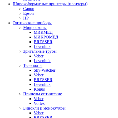
Широкоформатные принтеры (плоттеры)
Canon
Epson
HP
Оптические приборы
Микроскопы
МИКМЕД
МИКРОМЕД
BRESSER
Levenhuk
Зрительные трубы
Veber
Levenhuk
Телескопы
Sky-Watcher
Veber
BRESSER
Levenhuk
Konus
Прицелы оптические
Veber
Vortex
Бинокли и монокуляры
Veber
BRESSER