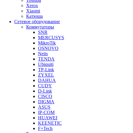
Toshiba
Xerox
Xiaomi
Катюша
Сетевое оборудование
Коммутаторы
SNR
MERCUSYS
MikroTik
OSNOVO
Netis
TENDA
Ubiquiti
TP-Link
ZYXEL
DAHUA
CUDY
D-Link
CISCO
DIGMA
ASUS
IP-COM
HUAWEI
KEENETIC
F+Tech