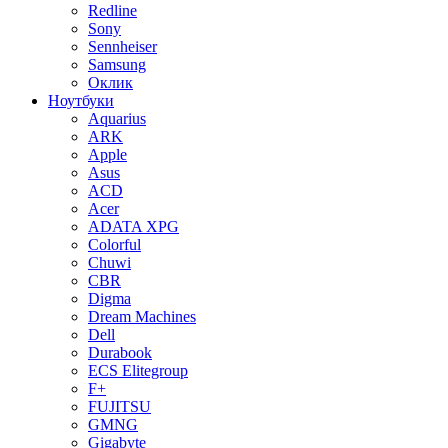
Redline
Sony
Sennheiser
Samsung
Оклик
Ноутбуки
Aquarius
ARK
Apple
Asus
ACD
Acer
ADATA XPG
Colorful
Chuwi
CBR
Digma
Dream Machines
Dell
Durabook
ECS Elitegroup
F+
FUJITSU
GMNG
Gigabyte