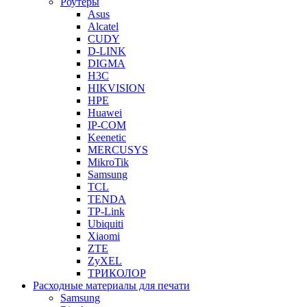
Роутеры
Asus
Alcatel
CUDY
D-LINK
DIGMA
H3C
HIKVISION
HPE
Huawei
IP-COM
Keenetic
MERCUSYS
MikroTik
Samsung
TCL
TENDA
TP-Link
Ubiquiti
Xiaomi
ZTE
ZyXEL
ТРИКОЛОР
Расходные материалы для печати
Samsung