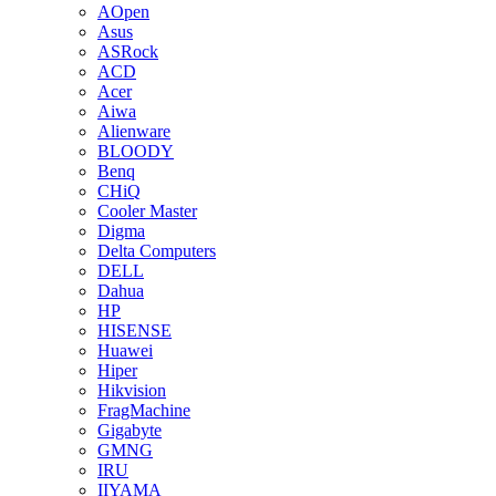
AOpen
Asus
ASRock
ACD
Acer
Aiwa
Alienware
BLOODY
Benq
CHiQ
Cooler Master
Digma
Delta Computers
DELL
Dahua
HP
HISENSE
Huawei
Hiper
Hikvision
FragMachine
Gigabyte
GMNG
IRU
IIYAMA