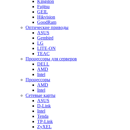
Kingston
Fujitsu
GEIL
Hikvision
GoodRam
Оптические приводы
ASUS
Gembird
LG
LITE-ON
TEAC
Процессоры для серверов
DELL
AMD
Intel
Процессоры
AMD
Intel
Сетевые карты
ASUS
D-Link
Intel
Tenda
TP-Link
ZyXEL