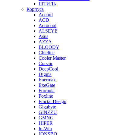
ШТИЛЬ
Корпуса
Accord
ACD
Aerocool
ALSEYE
Asus
AZZA
BLOODY
Chieftec
Cooler Master
Corsair
DeepCool
Digma
Enermax
ExeGate
Formula
Foxline
Fractal Design
Gigabyte
GINZZU
GMNG
HIPER
In-Win
JONSBO