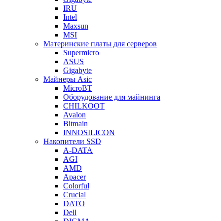
IRU
Intel
Maxsun
MSI
Материнские платы для серверов
Supermicro
ASUS
Gigabyte
Майнеры Asic
MicroBT
Оборудование для майнинга
CHILKOOT
Avalon
Bitmain
INNOSILICON
Накопители SSD
A-DATA
AGI
AMD
Apacer
Colorful
Crucial
DATO
Dell