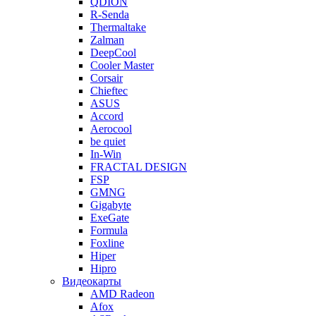
QDION
R-Senda
Thermaltake
Zalman
DeepCool
Cooler Master
Corsair
Chieftec
ASUS
Accord
Aerocool
be quiet
In-Win
FRACTAL DESIGN
FSP
GMNG
Gigabyte
ExeGate
Formula
Foxline
Hiper
Hipro
Видеокарты
AMD Radeon
Afox