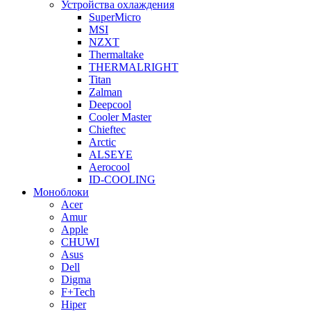
Устройства охлаждения
SuperMicro
MSI
NZXT
Thermaltake
THERMALRIGHT
Titan
Zalman
Deepcool
Cooler Master
Chieftec
Arctic
ALSEYE
Aerocool
ID-COOLING
Моноблоки
Acer
Amur
Apple
CHUWI
Asus
Dell
Digma
F+Tech
Hiper