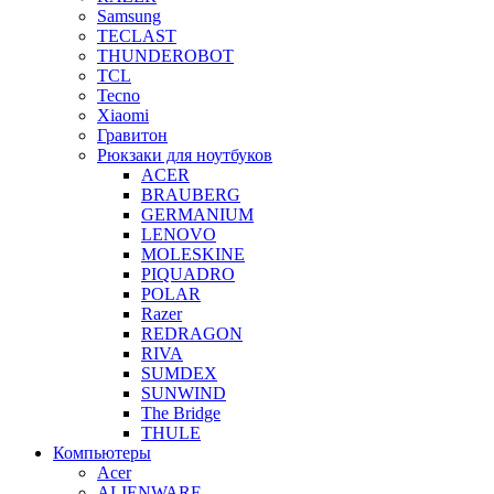
Samsung
TECLAST
THUNDEROBOT
TCL
Tecno
Xiaomi
Гравитон
Рюкзаки для ноутбуков
ACER
BRAUBERG
GERMANIUM
LENOVO
MOLESKINE
PIQUADRO
POLAR
Razer
REDRAGON
RIVA
SUMDEX
SUNWIND
The Bridge
THULE
Компьютеры
Acer
ALIENWARE