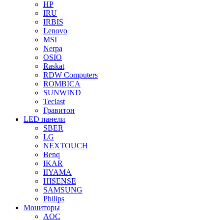
HP
IRU
IRBIS
Lenovo
MSI
Nerpa
OSIO
Raskat
RDW Computers
ROMBICA
SUNWIND
Teclast
Гравитон
LED панели
SBER
LG
NEXTOUCH
Benq
IKAR
IIYAMA
HISENSE
SAMSUNG
Philips
Мониторы
AOC