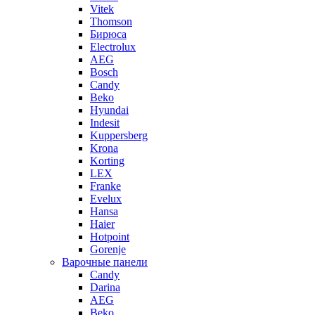
Vitek
Thomson
Бирюса
Electrolux
AEG
Bosch
Candy
Beko
Hyundai
Indesit
Kuppersberg
Krona
Korting
LEX
Franke
Evelux
Hansa
Haier
Hotpoint
Gorenje
Варочные панели
Candy
Darina
AEG
Beko