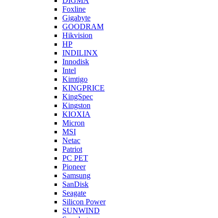
DIGMA
Foxline
Gigabyte
GOODRAM
Hikvision
HP
INDILINX
Innodisk
Intel
Kimtigo
KINGPRICE
KingSpec
Kingston
KIOXIA
Micron
MSI
Netac
Patriot
PC PET
Pioneer
Samsung
SanDisk
Seagate
Silicon Power
SUNWIND