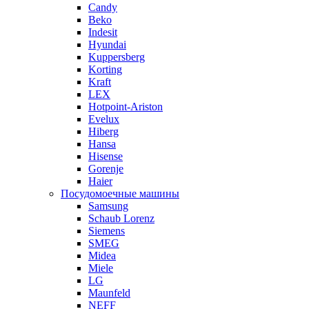
Candy
Beko
Indesit
Hyundai
Kuppersberg
Korting
Kraft
LEX
Hotpoint-Ariston
Evelux
Hiberg
Hansa
Hisense
Gorenje
Haier
Посудомоечные машины
Samsung
Schaub Lorenz
Siemens
SMEG
Midea
Miele
LG
Maunfeld
NEFF