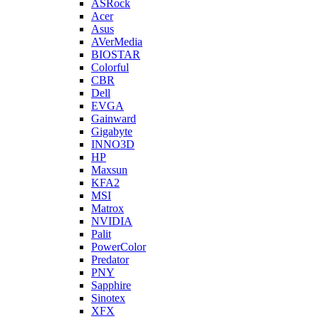
ASRock
Acer
Asus
AVerMedia
BIOSTAR
Colorful
CBR
Dell
EVGA
Gainward
Gigabyte
INNO3D
HP
Maxsun
KFA2
MSI
Matrox
NVIDIA
Palit
PowerColor
Predator
PNY
Sapphire
Sinotex
XFX