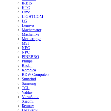
IRBIS
KTC
Lime
LIGHTCOM
LG
Lenovo
Machcreator
Machenike
Мониторус
MSI
NEC
NPC
PINEBRO
Philips
Raskat
Rombica
RDW Computers
Sunwind
Samsung
TCL
Valday
ViewSonic
Xiaomi
Бештау
Гравитон