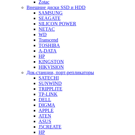
Zotac
Внешние диски SSD и HDD
SAMSUNG
SEAGATE
SILICON POWER
NETAC
WD
Transcend
TOSHIBA
A-DATA
HP
KINGSTON
HIKVISION
Док-станции, порт-репликаторы
SATECHI
SUNWIND
TRIPPLITE
TP-LINK
DELL
DIGMA
APPLE
ATEN
ASUS
J5CREATE
HP