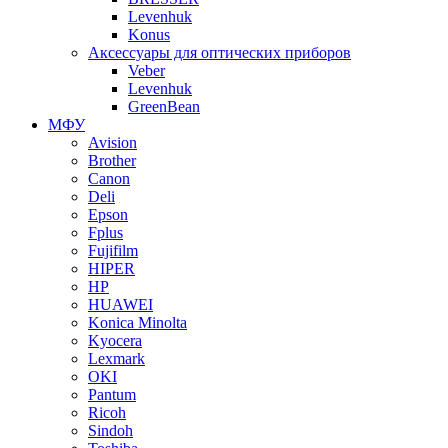
Levenhuk
Konus
Аксессуары для оптических приборов
Veber
Levenhuk
GreenBean
МФУ
Avision
Brother
Canon
Deli
Epson
Fplus
Fujifilm
HIPER
HP
HUAWEI
Konica Minolta
Kyocera
Lexmark
OKI
Pantum
Ricoh
Sindoh