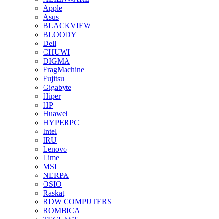
Apple
Asus
BLACKVIEW
BLOODY
Dell
CHUWI
DIGMA
FragMachine
Fujitsu
Gigabyte
Hiper
HP
Huawei
HYPERPC
Intel
IRU
Lenovo
Lime
MSI
NERPA
OSIO
Raskat
RDW COMPUTERS
ROMBICA