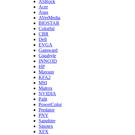
ASRock
Acer
Asus
AVerMedia
BIOSTAR
Colorful
CBR
Dell
EVGA
Gainward
Gigabyte
INNO3D
HP
Maxsun
KFA2
MSI
Matrox
NVIDIA
Palit
PowerColor
Predator
PNY
Sapphire
Sinotex
XFX