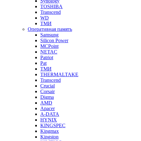
Synology
TOSHIBA
Transcend
WD
ТМИ
Оперативная память
Samsung
Silicon Power
MCPoint
NETAC
Patriot
Pat
ТМИ
THERMALTAKE
Transcend
Crucial
Corsair
Digma
AMD
Apacer
A-DATA
HYNIX
KINGSPEC
Kingmax
Kingston