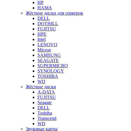
HP
HAMA
Жёсткие диски для серверов
DELL
DOTHILL
FUJITSU
HPE
Intel
LENOVO
Micron
SAMSUNG
SEAGATE
SUPERMICRO
SYNOLOGY
TOSHIBA
WD
Жёсткие диски
A-DATA
FUJITSU
Seagate
DELL
Toshiba
Transcend
WD
Звуковые карты