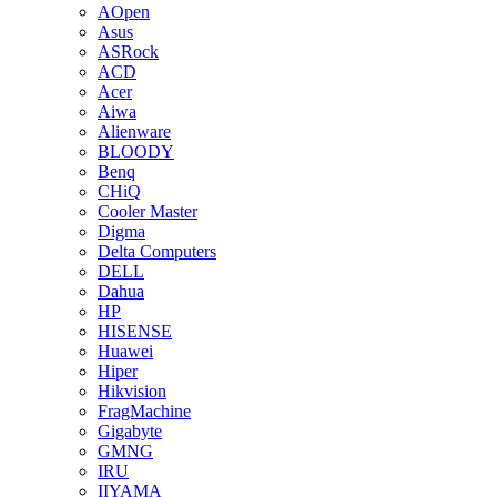
AOpen
Asus
ASRock
ACD
Acer
Aiwa
Alienware
BLOODY
Benq
CHiQ
Cooler Master
Digma
Delta Computers
DELL
Dahua
HP
HISENSE
Huawei
Hiper
Hikvision
FragMachine
Gigabyte
GMNG
IRU
IIYAMA