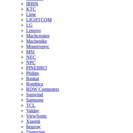
IRBIS
KTC
Lime
LIGHTCOM
LG
Lenovo
Machcreator
Machenike
Мониторус
MSI
NEC
NPC
PINEBRO
Philips
Raskat
Rombica
RDW Computers
Sunwind
Samsung
TCL
Valday
ViewSonic
Xiaomi
Бештау
Гравитон