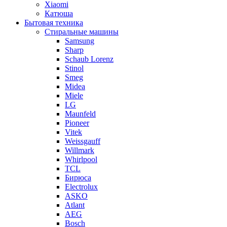
Xiaomi
Катюша
Бытовая техника
Стиральные машины
Samsung
Sharp
Schaub Lorenz
Stinol
Smeg
Midea
Miele
LG
Maunfeld
Pioneer
Vitek
Weissgauff
Willmark
Whirlpool
TCL
Бирюса
Electrolux
ASKO
Atlant
AEG
Bosch