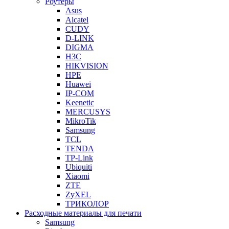
Роутеры
Asus
Alcatel
CUDY
D-LINK
DIGMA
H3C
HIKVISION
HPE
Huawei
IP-COM
Keenetic
MERCUSYS
MikroTik
Samsung
TCL
TENDA
TP-Link
Ubiquiti
Xiaomi
ZTE
ZyXEL
ТРИКОЛОР
Расходные материалы для печати
Samsung