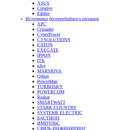
ASUS
Creative
Edifier
Источники бесперебойного питания
APC
Crusader
CyberPower
C3 SOLUTIONS
EATON
EXEGATE
IPPON
ITK
nJoy
MARSRIVA
Qdion
PowerMan
TURBOSKY
POWERCOM
Raskat
SMARTWATT
STARK COUNTRY
SYSTEME ELECTRIC
БАСТИОН
ИМПУЛЬС
СВЯЗЬ ИНЖИНИРИНГ