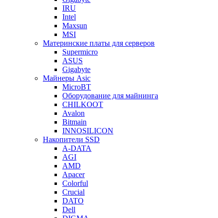
IRU
Intel
Maxsun
MSI
Материнские платы для серверов
Supermicro
ASUS
Gigabyte
Майнеры Asic
MicroBT
Оборудование для майнинга
CHILKOOT
Avalon
Bitmain
INNOSILICON
Накопители SSD
A-DATA
AGI
AMD
Apacer
Colorful
Crucial
DATO
Dell