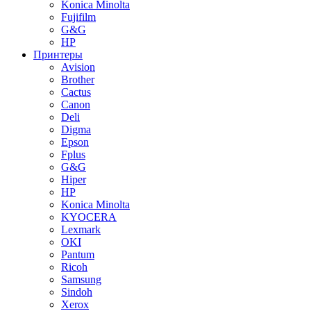
Konica Minolta
Fujifilm
G&G
HP
Принтеры
Avision
Brother
Cactus
Canon
Deli
Digma
Epson
Fplus
G&G
Hiper
HP
Konica Minolta
KYOCERA
Lexmark
OKI
Pantum
Ricoh
Samsung
Sindoh
Xerox