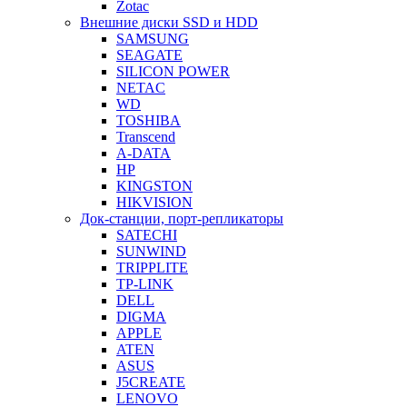
Zotac
Внешние диски SSD и HDD
SAMSUNG
SEAGATE
SILICON POWER
NETAC
WD
TOSHIBA
Transcend
A-DATA
HP
KINGSTON
HIKVISION
Док-станции, порт-репликаторы
SATECHI
SUNWIND
TRIPPLITE
TP-LINK
DELL
DIGMA
APPLE
ATEN
ASUS
J5CREATE
LENOVO