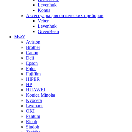
Levenhuk
Konus
Аксессуары для оптических приборов
Veber
Levenhuk
GreenBean
МФУ
Avision
Brother
Canon
Deli
Epson
Fplus
Fujifilm
HIPER
HP
HUAWEI
Konica Minolta
Kyocera
Lexmark
OKI
Pantum
Ricoh
Sindoh