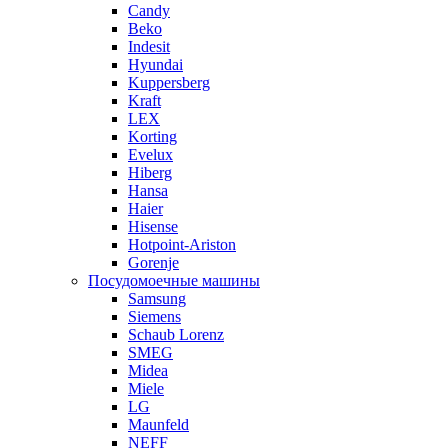
Candy
Beko
Indesit
Hyundai
Kuppersberg
Kraft
LEX
Korting
Evelux
Hiberg
Hansa
Haier
Hisense
Hotpoint-Ariston
Gorenje
Посудомоечные машины
Samsung
Siemens
Schaub Lorenz
SMEG
Midea
Miele
LG
Maunfeld
NEFF