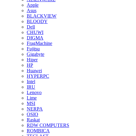
Apple
Asus
BLACKVIEW
BLOODY
Dell
CHUWI
DIGMA
FragMachine
Fujitsu
Gigabyte
Hiper
HP
Huawei
HYPERPC
Intel
IRU
Lenovo
Lime
MSI
NERPA
OSIO
Raskat
RDW COMPUTERS
ROMBICA