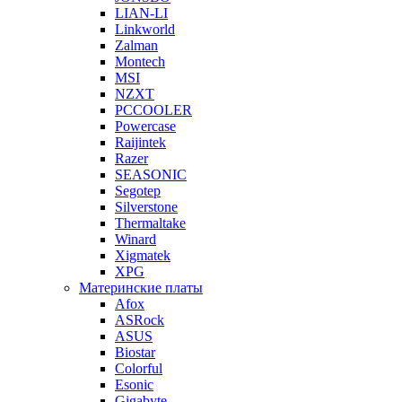
LIAN-LI
Linkworld
Zalman
Montech
MSI
NZXT
PCCOOLER
Powercase
Raijintek
Razer
SEASONIC
Segotep
Silverstone
Thermaltake
Winard
Xigmatek
XPG
Материнские платы
Afox
ASRock
ASUS
Biostar
Colorful
Esonic
Gigabyte