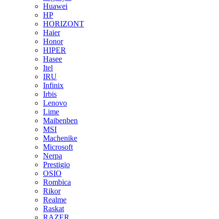
Huawei
HP
HORIZONT
Haier
Honor
HIPER
Hasee
Itel
IRU
Infinix
Irbis
Lenovo
Lime
Maibenben
MSI
Machenike
Microsoft
Nerpa
Prestigio
OSIO
Rombica
Rikor
Realme
Raskat
RAZER