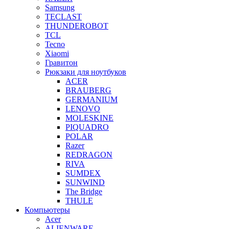
Samsung
TECLAST
THUNDEROBOT
TCL
Tecno
Xiaomi
Гравитон
Рюкзаки для ноутбуков
ACER
BRAUBERG
GERMANIUM
LENOVO
MOLESKINE
PIQUADRO
POLAR
Razer
REDRAGON
RIVA
SUMDEX
SUNWIND
The Bridge
THULE
Компьютеры
Acer
ALIENWARE