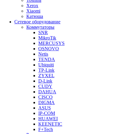
Toshiba
Xerox
Xiaomi
Катюша
Сетевое оборудование
Коммутаторы
SNR
MikroTik
MERCUSYS
OSNOVO
Netis
TENDA
Ubiquiti
TP-Link
ZYXEL
D-Link
CUDY
DAHUA
CISCO
DIGMA
ASUS
IP-COM
HUAWEI
KEENETIC
F+Tech