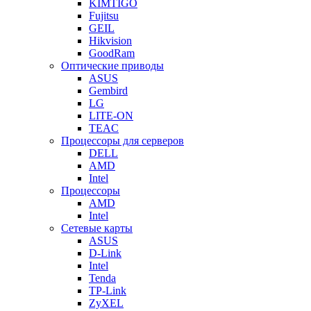
KIMTIGO
Fujitsu
GEIL
Hikvision
GoodRam
Оптические приводы
ASUS
Gembird
LG
LITE-ON
TEAC
Процессоры для серверов
DELL
AMD
Intel
Процессоры
AMD
Intel
Сетевые карты
ASUS
D-Link
Intel
Tenda
TP-Link
ZyXEL