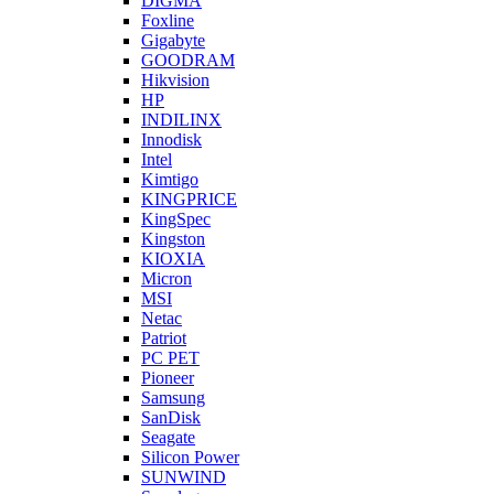
DIGMA
Foxline
Gigabyte
GOODRAM
Hikvision
HP
INDILINX
Innodisk
Intel
Kimtigo
KINGPRICE
KingSpec
Kingston
KIOXIA
Micron
MSI
Netac
Patriot
PC PET
Pioneer
Samsung
SanDisk
Seagate
Silicon Power
SUNWIND