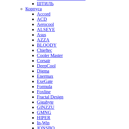
ШТИЛЬ
Корпуса
Accord
ACD
Aerocool
ALSEYE
Asus
AZZA
BLOODY
Chieftec
Cooler Master
Corsair
DeepCool
Digma
Enermax
ExeGate
Formula
Foxline
Fractal Design
Gigabyte
GINZZU
GMNG
HIPER
In-Win
JONSBO