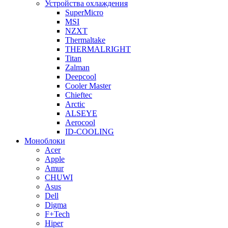
Устройства охлаждения
SuperMicro
MSI
NZXT
Thermaltake
THERMALRIGHT
Titan
Zalman
Deepcool
Cooler Master
Chieftec
Arctic
ALSEYE
Aerocool
ID-COOLING
Моноблоки
Acer
Apple
Amur
CHUWI
Asus
Dell
Digma
F+Tech
Hiper