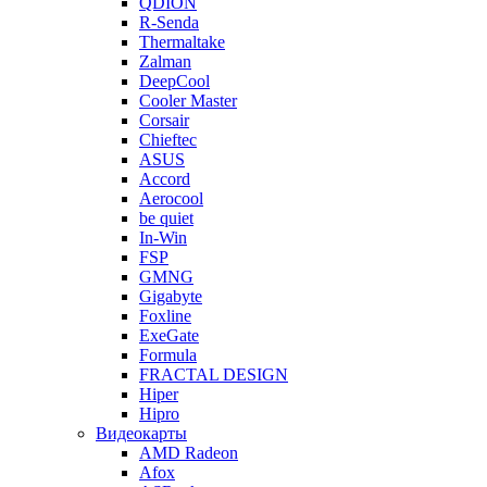
QDION
R-Senda
Thermaltake
Zalman
DeepCool
Cooler Master
Corsair
Chieftec
ASUS
Accord
Aerocool
be quiet
In-Win
FSP
GMNG
Gigabyte
Foxline
ExeGate
Formula
FRACTAL DESIGN
Hiper
Hipro
Видеокарты
AMD Radeon
Afox