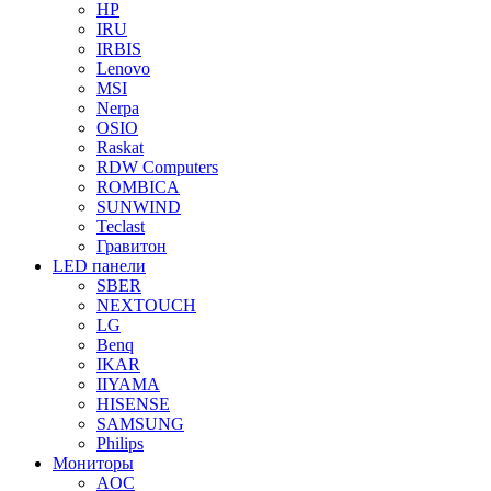
HP
IRU
IRBIS
Lenovo
MSI
Nerpa
OSIO
Raskat
RDW Computers
ROMBICA
SUNWIND
Teclast
Гравитон
LED панели
SBER
NEXTOUCH
LG
Benq
IKAR
IIYAMA
HISENSE
SAMSUNG
Philips
Мониторы
AOC