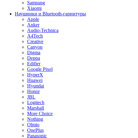
Samsung
Xiaomi
Наушники и Bluetooth-гарнитуры
Apple
Anker
Audio-Technica
A4Tech
Creative
Canyon
Digma
Deppa
Edifier
Google Pixel
HyperX
Huawei
Hyundai
Honor
JBL
Logitech
Marshall
More Choice
Nothing
Olmio
OnePlus
Panasonic