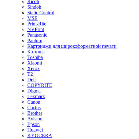
Ricoh
Sindoh
Static Control
MSE
Print-Rite
NVPrint
Panasonic
Pantum
Картриджи для широкоформатной печати
Катюша
Toshiba
Xiaomi
Xerox
T2
Deli
COPYRITE
Digma
Lexmark
Canon
Cactus
Brother
Avision
Epson
Huawei
KYOCERA