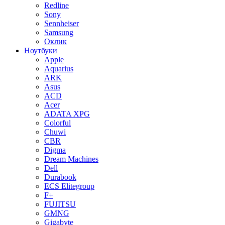
Redline
Sony
Sennheiser
Samsung
Оклик
Ноутбуки
Apple
Aquarius
ARK
Asus
ACD
Acer
ADATA XPG
Colorful
Chuwi
CBR
Digma
Dream Machines
Dell
Durabook
ECS Elitegroup
F+
FUJITSU
GMNG
Gigabyte