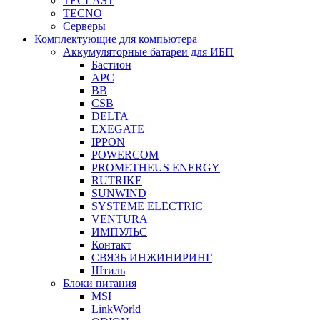
TECLAST
TECNO
Серверы
Комплектующие для компьютера
Аккумуляторные батареи для ИБП
Бастион
APC
BB
CSB
DELTA
EXEGATE
IPPON
POWERCOM
PROMETHEUS ENERGY
RUTRIKE
SUNWIND
SYSTEME ELECTRIC
VENTURA
ИМПУЛЬС
Контакт
СВЯЗЬ ИНЖИНИРИНГ
Штиль
Блоки питания
MSI
LinkWorld