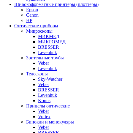
Широкоформатные принтеры (плоттеры)
Epson
Canon
HP
Оптические приборы
Микроскопы
МИКМЕД
МИКРОМЕД
BRESSER
Levenhuk
Зрительные трубы
Veber
Levenhuk
Телескопы
Sky-Watcher
Veber
BRESSER
Levenhuk
Konus
Прицелы оптические
Veber
Vortex
Бинокли и монокуляры
Veber
BRESSER