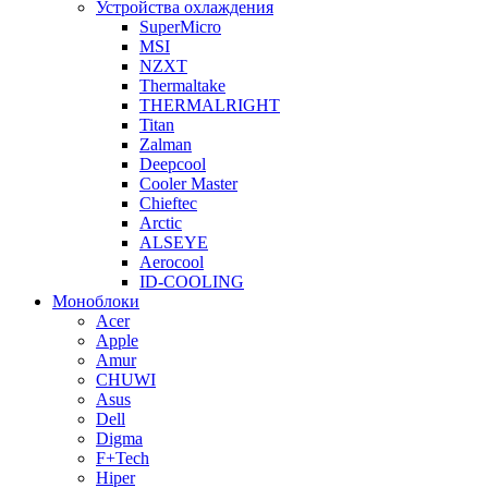
Устройства охлаждения
SuperMicro
MSI
NZXT
Thermaltake
THERMALRIGHT
Titan
Zalman
Deepcool
Cooler Master
Chieftec
Arctic
ALSEYE
Aerocool
ID-COOLING
Моноблоки
Acer
Apple
Amur
CHUWI
Asus
Dell
Digma
F+Tech
Hiper