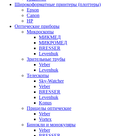
Широкоформатные принтеры (плоттеры)
Epson
Canon
HP
Оптические приборы
Микроскопы
МИКМЕД
МИКРОМЕД
BRESSER
Levenhuk
Зрительные трубы
Veber
Levenhuk
Телескопы
Sky-Watcher
Veber
BRESSER
Levenhuk
Konus
Прицелы оптические
Veber
Vortex
Бинокли и монокуляры
Veber
BRESSER