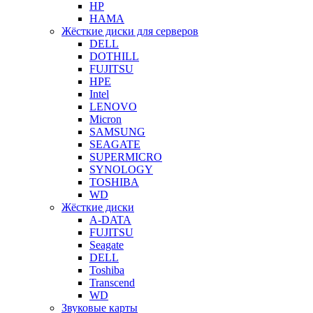
HP
HAMA
Жёсткие диски для серверов
DELL
DOTHILL
FUJITSU
HPE
Intel
LENOVO
Micron
SAMSUNG
SEAGATE
SUPERMICRO
SYNOLOGY
TOSHIBA
WD
Жёсткие диски
A-DATA
FUJITSU
Seagate
DELL
Toshiba
Transcend
WD
Звуковые карты