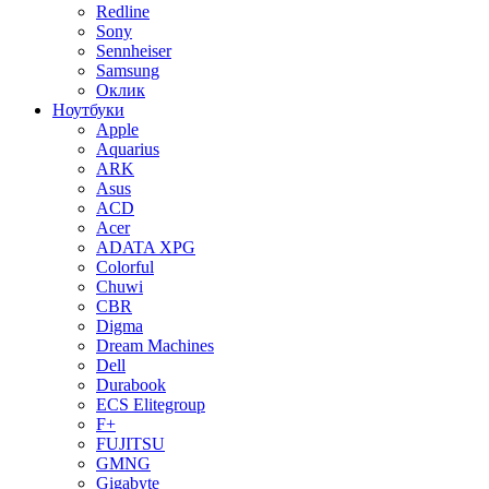
Redline
Sony
Sennheiser
Samsung
Оклик
Ноутбуки
Apple
Aquarius
ARK
Asus
ACD
Acer
ADATA XPG
Colorful
Chuwi
CBR
Digma
Dream Machines
Dell
Durabook
ECS Elitegroup
F+
FUJITSU
GMNG
Gigabyte