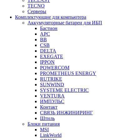
TECLAST
TECNO
Серверы
Комплектующие для компьютера
Аккумуляторные батареи для ИБП
Бастион
APC
BB
CSB
DELTA
EXEGATE
IPPON
POWERCOM
PROMETHEUS ENERGY
RUTRIKE
SUNWIND
SYSTEME ELECTRIC
VENTURA
ИМПУЛЬС
Контакт
СВЯЗЬ ИНЖИНИРИНГ
Штиль
Блоки питания
MSI
LinkWorld