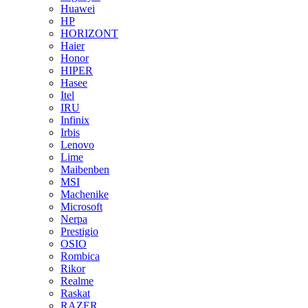
Huawei
HP
HORIZONT
Haier
Honor
HIPER
Hasee
Itel
IRU
Infinix
Irbis
Lenovo
Lime
Maibenben
MSI
Machenike
Microsoft
Nerpa
Prestigio
OSIO
Rombica
Rikor
Realme
Raskat
RAZER