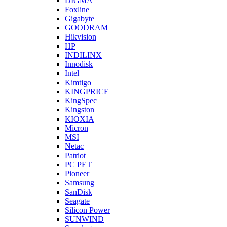
DIGMA
Foxline
Gigabyte
GOODRAM
Hikvision
HP
INDILINX
Innodisk
Intel
Kimtigo
KINGPRICE
KingSpec
Kingston
KIOXIA
Micron
MSI
Netac
Patriot
PC PET
Pioneer
Samsung
SanDisk
Seagate
Silicon Power
SUNWIND