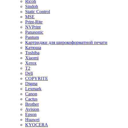
Ricoh
Sindoh
Static Control
MSE
Print-Rite
NVPrint
Panasonic
Pantum
Картриджи для широкоформатной печати
Катюша
Toshiba
Xiaomi
Xerox
T2
Deli
COPYRITE
Digma
Lexmark
Canon
Cactus
Brother
Avision
Epson
Huawei
KYOCERA