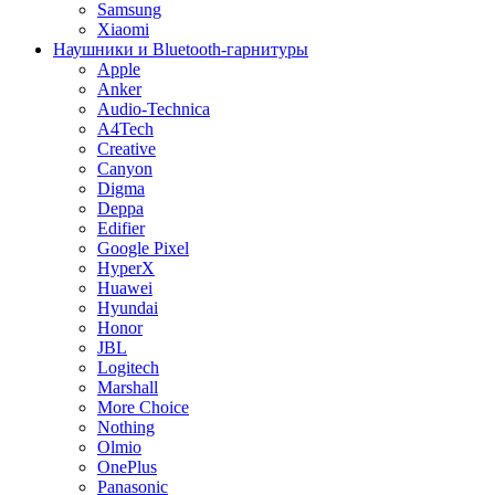
Samsung
Xiaomi
Наушники и Bluetooth-гарнитуры
Apple
Anker
Audio-Technica
A4Tech
Creative
Canyon
Digma
Deppa
Edifier
Google Pixel
HyperX
Huawei
Hyundai
Honor
JBL
Logitech
Marshall
More Choice
Nothing
Olmio
OnePlus
Panasonic