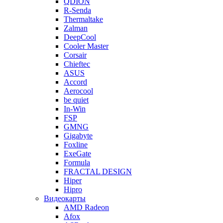
QDION
R-Senda
Thermaltake
Zalman
DeepCool
Cooler Master
Corsair
Chieftec
ASUS
Accord
Aerocool
be quiet
In-Win
FSP
GMNG
Gigabyte
Foxline
ExeGate
Formula
FRACTAL DESIGN
Hiper
Hipro
Видеокарты
AMD Radeon
Afox