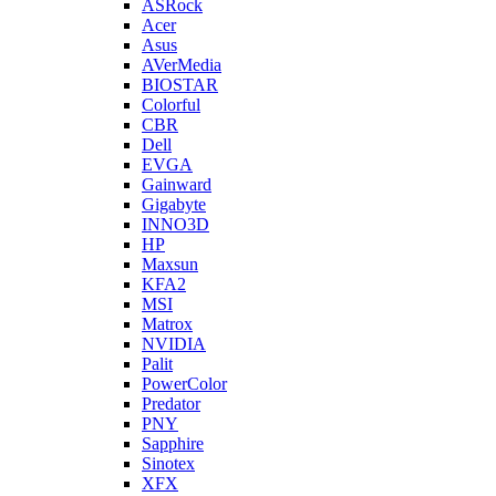
ASRock
Acer
Asus
AVerMedia
BIOSTAR
Colorful
CBR
Dell
EVGA
Gainward
Gigabyte
INNO3D
HP
Maxsun
KFA2
MSI
Matrox
NVIDIA
Palit
PowerColor
Predator
PNY
Sapphire
Sinotex
XFX