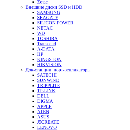
Zotac
Внешние диски SSD и HDD
SAMSUNG
SEAGATE
SILICON POWER
NETAC
WD
TOSHIBA
Transcend
A-DATA
HP
KINGSTON
HIKVISION
Док-станции, порт-репликаторы
SATECHI
SUNWIND
TRIPPLITE
TP-LINK
DELL
DIGMA
APPLE
ATEN
ASUS
J5CREATE
LENOVO