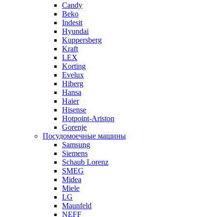
Candy
Beko
Indesit
Hyundai
Kuppersberg
Kraft
LEX
Korting
Evelux
Hiberg
Hansa
Haier
Hisense
Hotpoint-Ariston
Gorenje
Посудомоечные машины
Samsung
Siemens
Schaub Lorenz
SMEG
Midea
Miele
LG
Maunfeld
NEFF