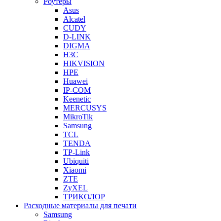
Роутеры
Asus
Alcatel
CUDY
D-LINK
DIGMA
H3C
HIKVISION
HPE
Huawei
IP-COM
Keenetic
MERCUSYS
MikroTik
Samsung
TCL
TENDA
TP-Link
Ubiquiti
Xiaomi
ZTE
ZyXEL
ТРИКОЛОР
Расходные материалы для печати
Samsung