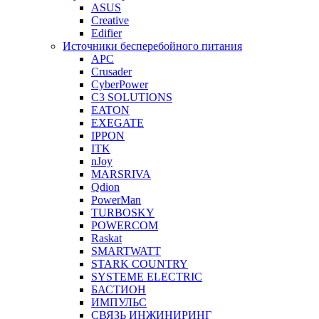
ASUS
Creative
Edifier
Источники бесперебойного питания
APC
Crusader
CyberPower
C3 SOLUTIONS
EATON
EXEGATE
IPPON
ITK
nJoy
MARSRIVA
Qdion
PowerMan
TURBOSKY
POWERCOM
Raskat
SMARTWATT
STARK COUNTRY
SYSTEME ELECTRIC
БАСТИОН
ИМПУЛЬС
СВЯЗЬ ИНЖИНИРИНГ