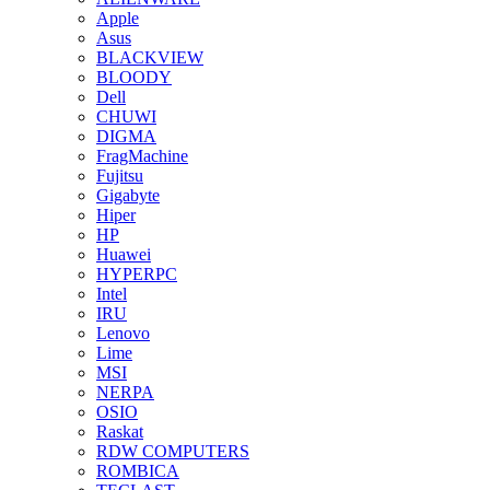
Apple
Asus
BLACKVIEW
BLOODY
Dell
CHUWI
DIGMA
FragMachine
Fujitsu
Gigabyte
Hiper
HP
Huawei
HYPERPC
Intel
IRU
Lenovo
Lime
MSI
NERPA
OSIO
Raskat
RDW COMPUTERS
ROMBICA