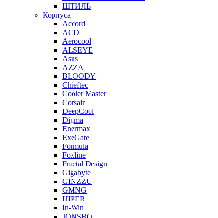
ШТИЛЬ
Корпуса
Accord
ACD
Aerocool
ALSEYE
Asus
AZZA
BLOODY
Chieftec
Cooler Master
Corsair
DeepCool
Digma
Enermax
ExeGate
Formula
Foxline
Fractal Design
Gigabyte
GINZZU
GMNG
HIPER
In-Win
JONSBO