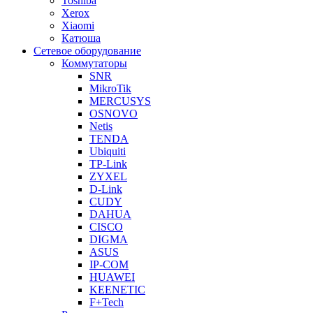
Toshiba
Xerox
Xiaomi
Катюша
Сетевое оборудование
Коммутаторы
SNR
MikroTik
MERCUSYS
OSNOVO
Netis
TENDA
Ubiquiti
TP-Link
ZYXEL
D-Link
CUDY
DAHUA
CISCO
DIGMA
ASUS
IP-COM
HUAWEI
KEENETIC
F+Tech