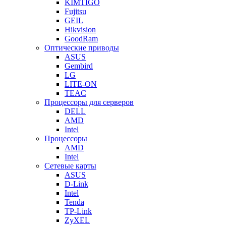
KIMTIGO
Fujitsu
GEIL
Hikvision
GoodRam
Оптические приводы
ASUS
Gembird
LG
LITE-ON
TEAC
Процессоры для серверов
DELL
AMD
Intel
Процессоры
AMD
Intel
Сетевые карты
ASUS
D-Link
Intel
Tenda
TP-Link
ZyXEL