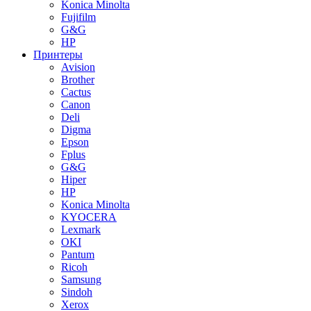
Konica Minolta
Fujifilm
G&G
HP
Принтеры
Avision
Brother
Cactus
Canon
Deli
Digma
Epson
Fplus
G&G
Hiper
HP
Konica Minolta
KYOCERA
Lexmark
OKI
Pantum
Ricoh
Samsung
Sindoh
Xerox