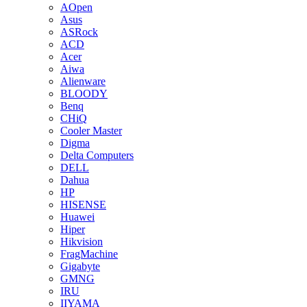
AOpen
Asus
ASRock
ACD
Acer
Aiwa
Alienware
BLOODY
Benq
CHiQ
Cooler Master
Digma
Delta Computers
DELL
Dahua
HP
HISENSE
Huawei
Hiper
Hikvision
FragMachine
Gigabyte
GMNG
IRU
IIYAMA