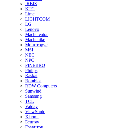
IRBIS
KTC
Lime
LIGHTCOM
LG
Lenovo
Machcreator
Machenike
Мониторус
MSI
NEC
NPC
PINEBRO
Philips
Raskat
Rombica
RDW Computers
Sunwind
Samsung
TCL
Valday
ViewSonic
Xiaomi
Бештау
Гравитон