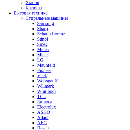
Xiaomi
Катюша
Бытовая техника
Стиральные машины
Samsung
Sharp
Schaub Lorenz
Stinol
Smeg
Midea
Miele
LG
Maunfeld
Pioneer
Vitek
Weissgauff
Willmark
Whirlpool
TCL
Бирюса
Electrolux
ASKO
Atlant
AEG
Bosch