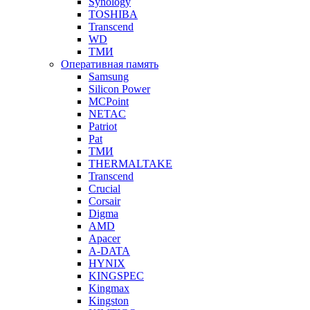
Synology
TOSHIBA
Transcend
WD
ТМИ
Оперативная память
Samsung
Silicon Power
MCPoint
NETAC
Patriot
Pat
ТМИ
THERMALTAKE
Transcend
Crucial
Corsair
Digma
AMD
Apacer
A-DATA
HYNIX
KINGSPEC
Kingmax
Kingston