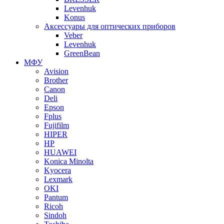
Levenhuk
Konus
Аксессуары для оптических приборов
Veber
Levenhuk
GreenBean
МФУ
Avision
Brother
Canon
Deli
Epson
Fplus
Fujifilm
HIPER
HP
HUAWEI
Konica Minolta
Kyocera
Lexmark
OKI
Pantum
Ricoh
Sindoh