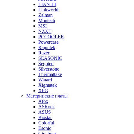
LIAN-LI
Linkworld
Zalman
Montech
MSI
NZXT
PCCOOLER
Powercase
Raijintek
Razer
SEASONIC
Segotep
Silverstone
Thermaltake
Winard
Xigmatek
XPG
Материнские платы
Afox
ASRock
ASUS
Biostar
Colorful
Esonic
Gigabyte