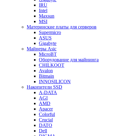
IRU
Intel
Maxsun
MSI
Материнские платы для серверов
Supermicro
ASUS
Gigabyte
Майнеры Asic
MicroBT
Оборудование для майнинга
CHILKOOT
Avalon
Bitmain
INNOSILICON
Накопители SSD
A-DATA
AGI
AMD
Apacer
Colorful
Crucial
DATO
Dell