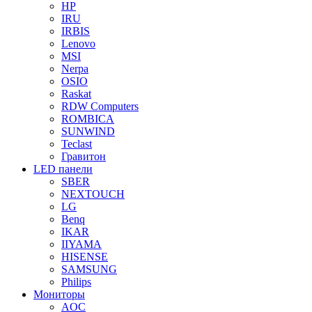
HP
IRU
IRBIS
Lenovo
MSI
Nerpa
OSIO
Raskat
RDW Computers
ROMBICA
SUNWIND
Teclast
Гравитон
LED панели
SBER
NEXTOUCH
LG
Benq
IKAR
IIYAMA
HISENSE
SAMSUNG
Philips
Мониторы
AOC