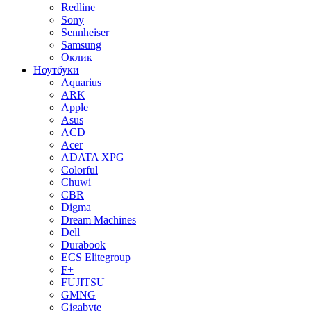
Redline
Sony
Sennheiser
Samsung
Оклик
Ноутбуки
Aquarius
ARK
Apple
Asus
ACD
Acer
ADATA XPG
Colorful
Chuwi
CBR
Digma
Dream Machines
Dell
Durabook
ECS Elitegroup
F+
FUJITSU
GMNG
Gigabyte