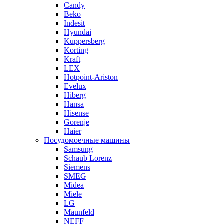
Candy
Beko
Indesit
Hyundai
Kuppersberg
Korting
Kraft
LEX
Hotpoint-Ariston
Evelux
Hiberg
Hansa
Hisense
Gorenje
Haier
Посудомоечные машины
Samsung
Schaub Lorenz
Siemens
SMEG
Midea
Miele
LG
Maunfeld
NEFF