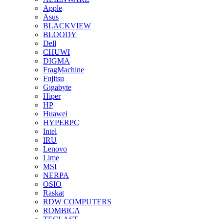
Apple
Asus
BLACKVIEW
BLOODY
Dell
CHUWI
DIGMA
FragMachine
Fujitsu
Gigabyte
Hiper
HP
Huawei
HYPERPC
Intel
IRU
Lenovo
Lime
MSI
NERPA
OSIO
Raskat
RDW COMPUTERS
ROMBICA