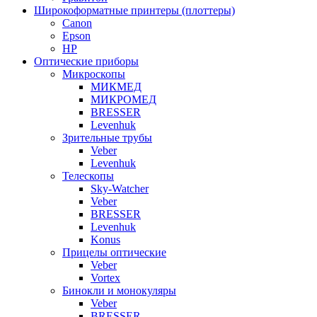
Широкоформатные принтеры (плоттеры)
Canon
Epson
HP
Оптические приборы
Микроскопы
МИКМЕД
МИКРОМЕД
BRESSER
Levenhuk
Зрительные трубы
Veber
Levenhuk
Телескопы
Sky-Watcher
Veber
BRESSER
Levenhuk
Konus
Прицелы оптические
Veber
Vortex
Бинокли и монокуляры
Veber
BRESSER