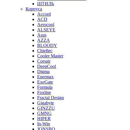
ШТИЛЬ
Корпуса
Accord
ACD
Aerocool
ALSEYE
Asus
AZZA
BLOODY
Chieftec
Cooler Master
Corsair
DeepCool
Digma
Enermax
ExeGate
Formula
Foxline
Fractal Design
Gigabyte
GINZZU
GMNG
HIPER
In-Win
JONSBO