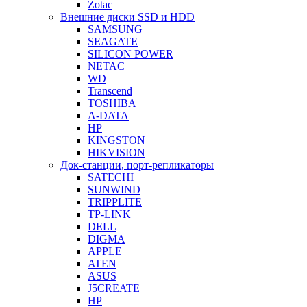
Zotac
Внешние диски SSD и HDD
SAMSUNG
SEAGATE
SILICON POWER
NETAC
WD
Transcend
TOSHIBA
A-DATA
HP
KINGSTON
HIKVISION
Док-станции, порт-репликаторы
SATECHI
SUNWIND
TRIPPLITE
TP-LINK
DELL
DIGMA
APPLE
ATEN
ASUS
J5CREATE
HP