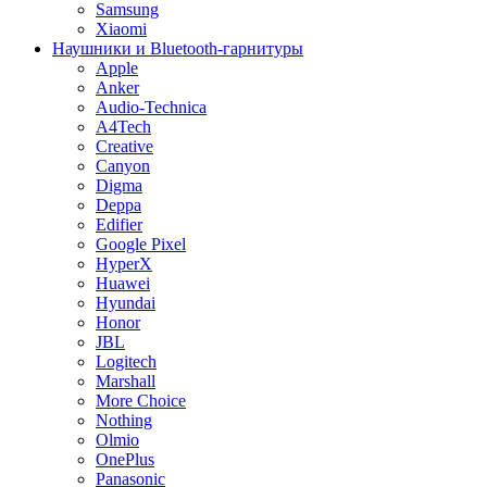
Samsung
Xiaomi
Наушники и Bluetooth-гарнитуры
Apple
Anker
Audio-Technica
A4Tech
Creative
Canyon
Digma
Deppa
Edifier
Google Pixel
HyperX
Huawei
Hyundai
Honor
JBL
Logitech
Marshall
More Choice
Nothing
Olmio
OnePlus
Panasonic