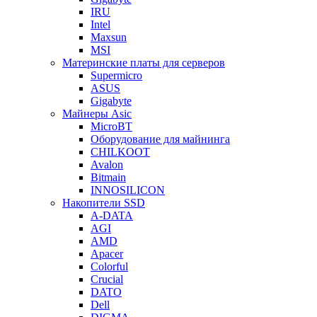
IRU
Intel
Maxsun
MSI
Материнские платы для серверов
Supermicro
ASUS
Gigabyte
Майнеры Asic
MicroBT
Оборудование для майнинга
CHILKOOT
Avalon
Bitmain
INNOSILICON
Накопители SSD
A-DATA
AGI
AMD
Apacer
Colorful
Crucial
DATO
Dell