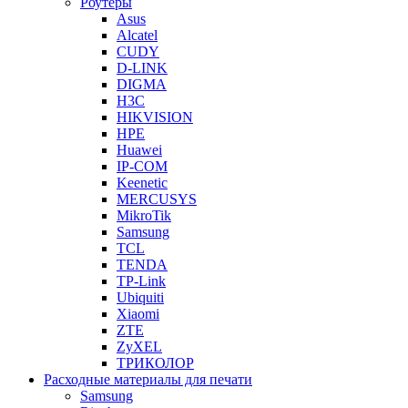
Роутеры
Asus
Alcatel
CUDY
D-LINK
DIGMA
H3C
HIKVISION
HPE
Huawei
IP-COM
Keenetic
MERCUSYS
MikroTik
Samsung
TCL
TENDA
TP-Link
Ubiquiti
Xiaomi
ZTE
ZyXEL
ТРИКОЛОР
Расходные материалы для печати
Samsung