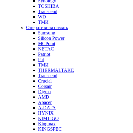
Synology
TOSHIBA
Transcend
WD
ТМИ
Оперативная память
Samsung
Silicon Power
MCPoint
NETAC
Patriot
Pat
ТМИ
THERMALTAKE
Transcend
Crucial
Corsair
Digma
AMD
Apacer
A-DATA
HYNIX
KIMTIGO
Kingmax
KINGSPEC