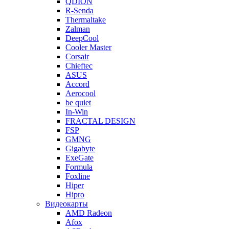
QDION
R-Senda
Thermaltake
Zalman
DeepCool
Cooler Master
Corsair
Chieftec
ASUS
Accord
Aerocool
be quiet
In-Win
FRACTAL DESIGN
FSP
GMNG
Gigabyte
ExeGate
Formula
Foxline
Hiper
Hipro
Видеокарты
AMD Radeon
Afox