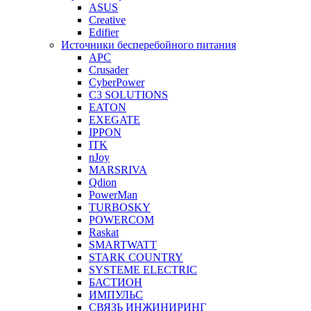
ASUS
Creative
Edifier
Источники бесперебойного питания
APC
Crusader
CyberPower
C3 SOLUTIONS
EATON
EXEGATE
IPPON
ITK
nJoy
MARSRIVA
Qdion
PowerMan
TURBOSKY
POWERCOM
Raskat
SMARTWATT
STARK COUNTRY
SYSTEME ELECTRIC
БАСТИОН
ИМПУЛЬС
СВЯЗЬ ИНЖИНИРИНГ