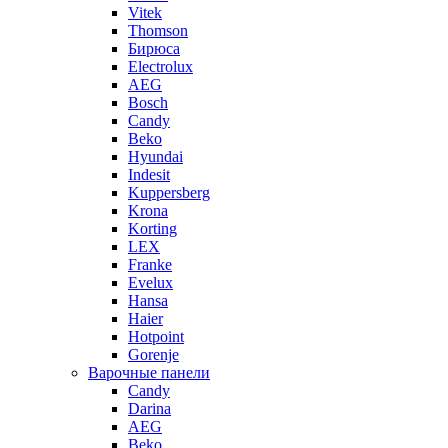
Vitek
Thomson
Бирюса
Electrolux
AEG
Bosch
Candy
Beko
Hyundai
Indesit
Kuppersberg
Krona
Korting
LEX
Franke
Evelux
Hansa
Haier
Hotpoint
Gorenje
Варочные панели
Candy
Darina
AEG
Beko