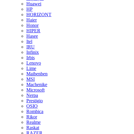
Huawei
HP
HORIZONT
Haier
Honor
HIPER
Hasee
Itel
IRU
Infinix
Irbis
Lenovo
Lime
Maibenben
MSI
Machenike
Microsoft
Nerpa
Prestigio
OSIO
Rombica
Rikor
Realme
Raskat
RAZER