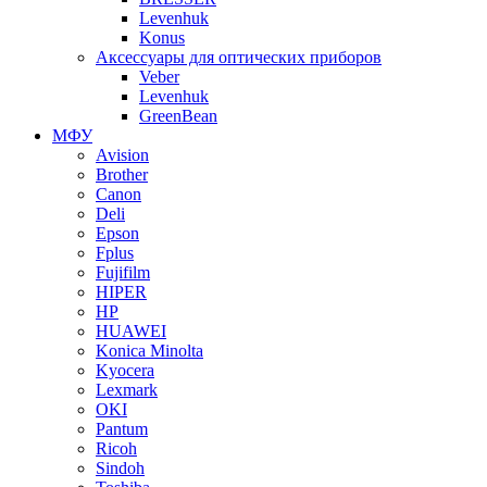
Levenhuk
Konus
Аксессуары для оптических приборов
Veber
Levenhuk
GreenBean
МФУ
Avision
Brother
Canon
Deli
Epson
Fplus
Fujifilm
HIPER
HP
HUAWEI
Konica Minolta
Kyocera
Lexmark
OKI
Pantum
Ricoh
Sindoh