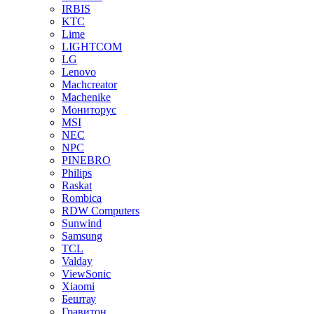
IRBIS
KTC
Lime
LIGHTCOM
LG
Lenovo
Machcreator
Machenike
Мониторус
MSI
NEC
NPC
PINEBRO
Philips
Raskat
Rombica
RDW Computers
Sunwind
Samsung
TCL
Valday
ViewSonic
Xiaomi
Бештау
Гравитон