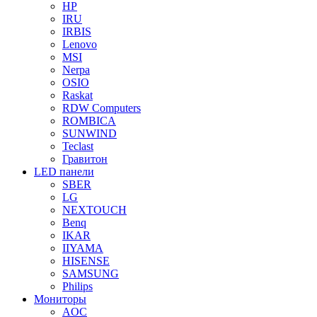
HP
IRU
IRBIS
Lenovo
MSI
Nerpa
OSIO
Raskat
RDW Computers
ROMBICA
SUNWIND
Teclast
Гравитон
LED панели
SBER
LG
NEXTOUCH
Benq
IKAR
IIYAMA
HISENSE
SAMSUNG
Philips
Мониторы
AOC