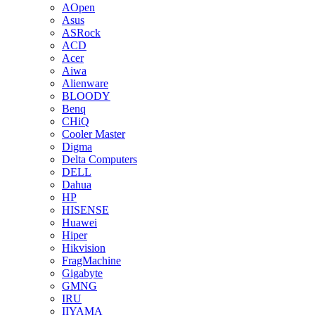
AOpen
Asus
ASRock
ACD
Acer
Aiwa
Alienware
BLOODY
Benq
CHiQ
Cooler Master
Digma
Delta Computers
DELL
Dahua
HP
HISENSE
Huawei
Hiper
Hikvision
FragMachine
Gigabyte
GMNG
IRU
IIYAMA