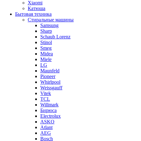
Xiaomi
Катюша
Бытовая техника
Стиральные машины
Samsung
Sharp
Schaub Lorenz
Stinol
Smeg
Midea
Miele
LG
Maunfeld
Pioneer
Whirlpool
Weissgauff
Vitek
TCL
Willmark
Бирюса
Electrolux
ASKO
Atlant
AEG
Bosch