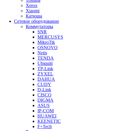
Toshiba
Xerox
Xiaomi
Катюша
Сетевое оборудование
Коммутаторы
SNR
MERCUSYS
MikroTik
OSNOVO
Netis
TENDA
Ubiquiti
TP-Link
ZYXEL
DAHUA
CUDY
D-Link
CISCO
DIGMA
ASUS
IP-COM
HUAWEI
KEENETIC
F+Tech