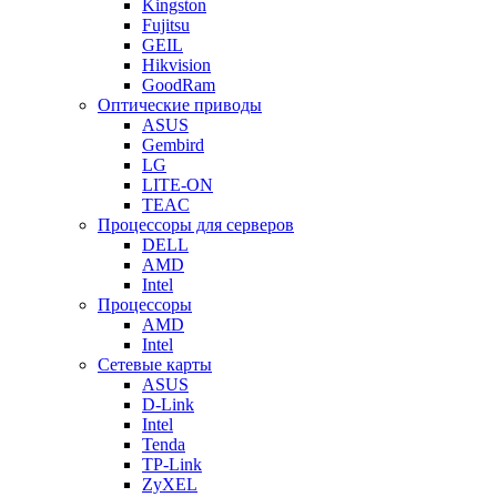
Kingston
Fujitsu
GEIL
Hikvision
GoodRam
Оптические приводы
ASUS
Gembird
LG
LITE-ON
TEAC
Процессоры для серверов
DELL
AMD
Intel
Процессоры
AMD
Intel
Сетевые карты
ASUS
D-Link
Intel
Tenda
TP-Link
ZyXEL