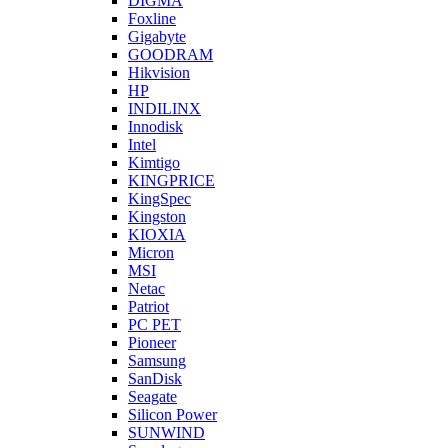
DIGMA
Foxline
Gigabyte
GOODRAM
Hikvision
HP
INDILINX
Innodisk
Intel
Kimtigo
KINGPRICE
KingSpec
Kingston
KIOXIA
Micron
MSI
Netac
Patriot
PC PET
Pioneer
Samsung
SanDisk
Seagate
Silicon Power
SUNWIND