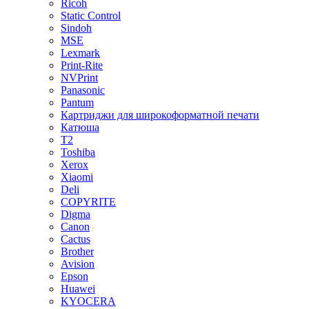
Ricoh
Static Control
Sindoh
MSE
Lexmark
Print-Rite
NVPrint
Panasonic
Pantum
Картриджи для широкоформатной печати
Катюша
T2
Toshiba
Xerox
Xiaomi
Deli
COPYRITE
Digma
Canon
Cactus
Brother
Avision
Epson
Huawei
KYOCERA