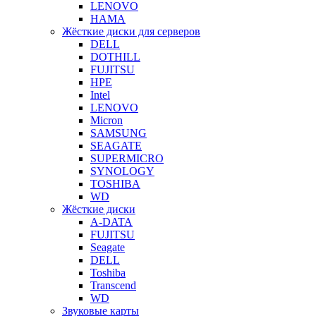
LENOVO
HAMA
Жёсткие диски для серверов
DELL
DOTHILL
FUJITSU
HPE
Intel
LENOVO
Micron
SAMSUNG
SEAGATE
SUPERMICRO
SYNOLOGY
TOSHIBA
WD
Жёсткие диски
A-DATA
FUJITSU
Seagate
DELL
Toshiba
Transcend
WD
Звуковые карты