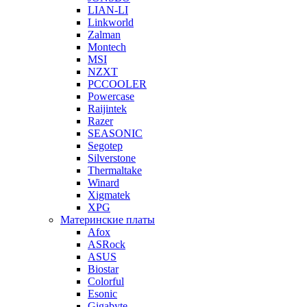
LIAN-LI
Linkworld
Zalman
Montech
MSI
NZXT
PCCOOLER
Powercase
Raijintek
Razer
SEASONIC
Segotep
Silverstone
Thermaltake
Winard
Xigmatek
XPG
Материнские платы
Afox
ASRock
ASUS
Biostar
Colorful
Esonic
Gigabyte