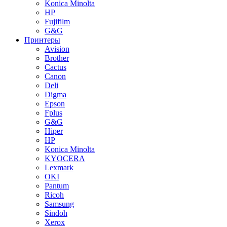
Konica Minolta
HP
Fujifilm
G&G
Принтеры
Avision
Brother
Cactus
Canon
Deli
Digma
Epson
Fplus
G&G
Hiper
HP
Konica Minolta
KYOCERA
Lexmark
OKI
Pantum
Ricoh
Samsung
Sindoh
Xerox