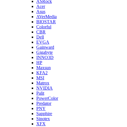
ASRock
Acer
Asus
AVerMedia
BIOSTAR
Colorful
CBR
Dell
EVGA
Gainward
Gigabyte
INNO3D
HP
Maxsun
KFA2
MSI
Matrox
NVIDIA
Palit
PowerColor
Predator
PNY
Sapphire
Sinotex
XFX