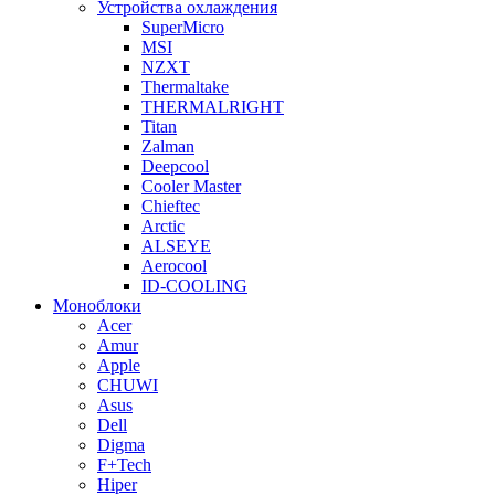
Устройства охлаждения
SuperMicro
MSI
NZXT
Thermaltake
THERMALRIGHT
Titan
Zalman
Deepcool
Cooler Master
Chieftec
Arctic
ALSEYE
Aerocool
ID-COOLING
Моноблоки
Acer
Amur
Apple
CHUWI
Asus
Dell
Digma
F+Tech
Hiper