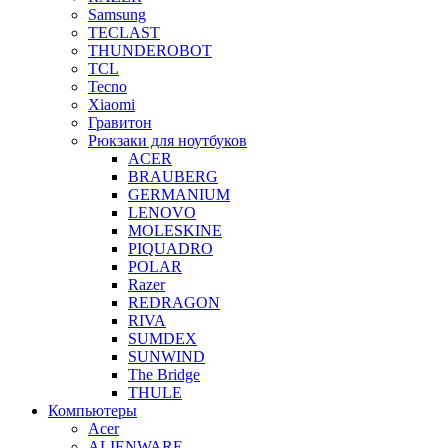
Samsung
TECLAST
THUNDEROBOT
TCL
Tecno
Xiaomi
Гравитон
Рюкзаки для ноутбуков
ACER
BRAUBERG
GERMANIUM
LENOVO
MOLESKINE
PIQUADRO
POLAR
Razer
REDRAGON
RIVA
SUMDEX
SUNWIND
The Bridge
THULE
Компьютеры
Acer
ALIENWARE