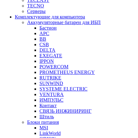
TECLAST
TECNO
Серверы
Комплектующие для компьютера
Аккумуляторные батареи для ИБП
Бастион
APC
BB
CSB
DELTA
EXEGATE
IPPON
POWERCOM
PROMETHEUS ENERGY
RUTRIKE
SUNWIND
SYSTEME ELECTRIC
VENTURA
ИМПУЛЬС
Контакт
СВЯЗЬ ИНЖИНИРИНГ
Штиль
Блоки питания
MSI
LinkWorld