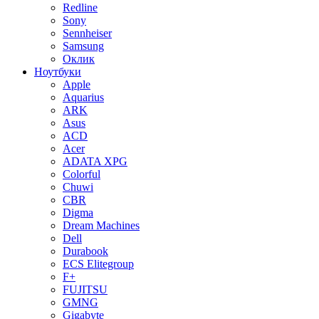
Redline
Sony
Sennheiser
Samsung
Оклик
Ноутбуки
Apple
Aquarius
ARK
Asus
ACD
Acer
ADATA XPG
Colorful
Chuwi
CBR
Digma
Dream Machines
Dell
Durabook
ECS Elitegroup
F+
FUJITSU
GMNG
Gigabyte