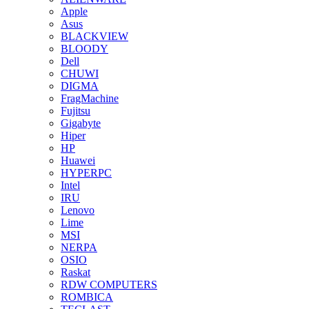
Apple
Asus
BLACKVIEW
BLOODY
Dell
CHUWI
DIGMA
FragMachine
Fujitsu
Gigabyte
Hiper
HP
Huawei
HYPERPC
Intel
IRU
Lenovo
Lime
MSI
NERPA
OSIO
Raskat
RDW COMPUTERS
ROMBICA