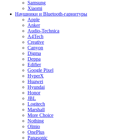
Samsung
Xiaomi
Наушники и Bluetooth-гарнитуры
Apple
Anker
Audio-Technica
A4Tech
Creative
Canyon
Digma
Deppa
Edifier
Google Pixel
HyperX
Huawei
Hyundai
Honor
JBL
Logitech
Marshall
More Choice
Nothing
Olmio
OnePlus
Panasonic