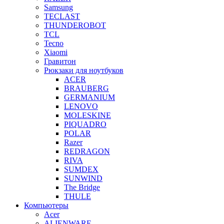
Samsung
TECLAST
THUNDEROBOT
TCL
Tecno
Xiaomi
Гравитон
Рюкзаки для ноутбуков
ACER
BRAUBERG
GERMANIUM
LENOVO
MOLESKINE
PIQUADRO
POLAR
Razer
REDRAGON
RIVA
SUMDEX
SUNWIND
The Bridge
THULE
Компьютеры
Acer
ALIENWARE