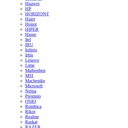
Huawei
HP
HORIZONT
Haier
Honor
HIPER
Hasee
Itel
IRU
Infinix
Irbis
Lenovo
Lime
Maibenben
MSI
Machenike
Microsoft
Nerpa
Prestigio
OSIO
Rombica
Rikor
Realme
Raskat
RAZER