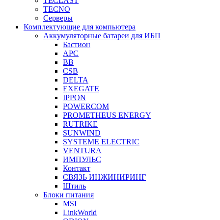
TECLAST
TECNO
Серверы
Комплектующие для компьютера
Аккумуляторные батареи для ИБП
Бастион
APC
BB
CSB
DELTA
EXEGATE
IPPON
POWERCOM
PROMETHEUS ENERGY
RUTRIKE
SUNWIND
SYSTEME ELECTRIC
VENTURA
ИМПУЛЬС
Контакт
СВЯЗЬ ИНЖИНИРИНГ
Штиль
Блоки питания
MSI
LinkWorld