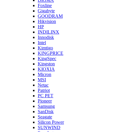
DIGMA
Foxline
Gigabyte
GOODRAM
Hikvision
HP
INDILINX
Innodisk
Intel
Kimtigo
KINGPRICE
KingSpec
Kingston
KIOXIA
Micron
MSI
Netac
Patriot
PC PET
Pioneer
Samsung
SanDisk
Seagate
Silicon Power
SUNWIND