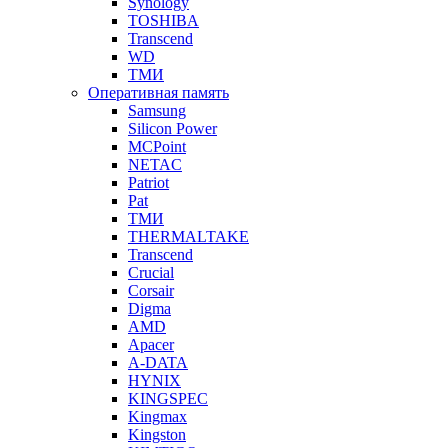
Synology
TOSHIBA
Transcend
WD
ТМИ
Оперативная память
Samsung
Silicon Power
MCPoint
NETAC
Patriot
Pat
ТМИ
THERMALTAKE
Transcend
Crucial
Corsair
Digma
AMD
Apacer
A-DATA
HYNIX
KINGSPEC
Kingmax
Kingston