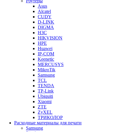
Роутеры
Asus
Alcatel
CUDY
D-LINK
DIGMA
H3C
HIKVISION
HPE
Huawei
IP-COM
Keenetic
MERCUSYS
MikroTik
Samsung
TCL
TENDA
TP-Link
Ubiquiti
Xiaomi
ZTE
ZyXEL
ТРИКОЛОР
Расходные материалы для печати
Samsung