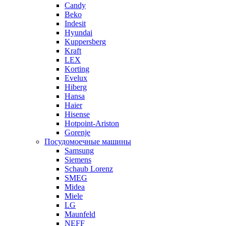
Candy
Beko
Indesit
Hyundai
Kuppersberg
Kraft
LEX
Korting
Evelux
Hiberg
Hansa
Haier
Hisense
Hotpoint-Ariston
Gorenje
Посудомоечные машины
Samsung
Siemens
Schaub Lorenz
SMEG
Midea
Miele
LG
Maunfeld
NEFF