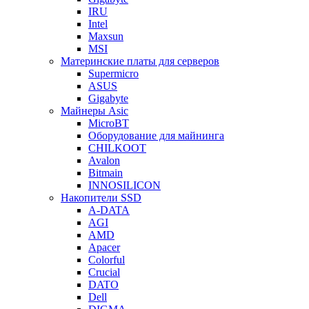
IRU
Intel
Maxsun
MSI
Материнские платы для серверов
Supermicro
ASUS
Gigabyte
Майнеры Asic
MicroBT
Оборудование для майнинга
CHILKOOT
Avalon
Bitmain
INNOSILICON
Накопители SSD
A-DATA
AGI
AMD
Apacer
Colorful
Crucial
DATO
Dell