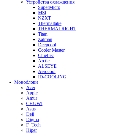
Устройства охлаждения
SuperMicro
MSI
NZXT
Thermaltake
THERMALRIGHT
Titan
Zalman
Deepcool
Cooler Master
Chieftec
Arctic
ALSEYE
Aerocool
ID-COOLING
Моноблоки
Acer
Apple
Amur
CHUWI
Asus
Dell
Digma
F+Tech
Hiper