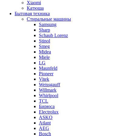
Xiaomi
Катюша
Бытовая техника
Стиральные машины
Samsung
Sharp
Schaub Lorenz
Stinol
Smeg
Midea
Miele
LG
Maunfeld
Pioneer
Vitek
Weissgauff
Willmark
Whirlpool
TCL
Бирюса
Electrolux
ASKO
Atlant
AEG
Bosch