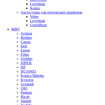
Levenhuk
Konus
Аксессуары для оптических приборов
Veber
Levenhuk
GreenBean
МФУ
Avision
Brother
Canon
Deli
Epson
Fplus
Fujifilm
HIPER
HP
HUAWEI
Konica Minolta
Kyocera
Lexmark
OKI
Pantum
Ricoh
Sindoh