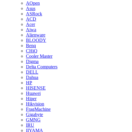
AOpen
Asus
ASRock
ACD
Acer
Aiwa
Alienware
BLOODY
Benq
CHiQ
Cooler Master
Digma
Delta Computers
DELL
Dahua
HP
HISENSE
Huawei
Hiper
Hikvision
FragMachine
Gigabyte
GMNG
IRU
IIYAMA