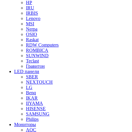
HP
IRU
IRBIS
Lenovo
MSI
Nerpa
OSIO
Raskat
RDW Computers
ROMBICA
SUNWIND
Teclast
Гравитон
LED панели
SBER
NEXTOUCH
LG
Benq
IKAR
IIYAMA
HISENSE
SAMSUNG
Philips
Мониторы
AOC