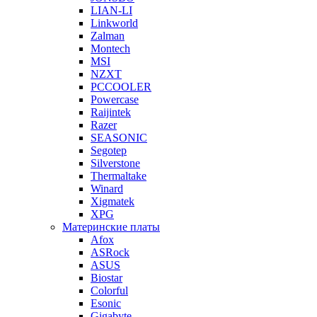
LIAN-LI
Linkworld
Zalman
Montech
MSI
NZXT
PCCOOLER
Powercase
Raijintek
Razer
SEASONIC
Segotep
Silverstone
Thermaltake
Winard
Xigmatek
XPG
Материнские платы
Afox
ASRock
ASUS
Biostar
Colorful
Esonic
Gigabyte