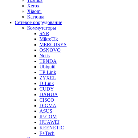
Toshiba
Xerox
Xiaomi
Катюша
Сетевое оборудование
Коммутаторы
SNR
MikroTik
MERCUSYS
OSNOVO
Netis
TENDA
Ubiquiti
TP-Link
ZYXEL
D-Link
CUDY
DAHUA
CISCO
DIGMA
ASUS
IP-COM
HUAWEI
KEENETIC
F+Tech