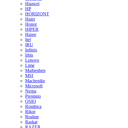
Huawei
HP
HORIZONT
Haier
Honor
HIPER
Hasee
Itel
IRU
Infinix
Irbis
Lenovo
Lime
Maibenben
MSI
Machenike
Microsoft
Nerpa
Prestigio
OSIO
Rombica
Rikor
Realme
Raskat
RAZER