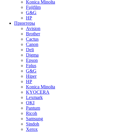
Konica Minolta
Fujifilm
G&G
HP
Принтеры
Avision
Brother
Cactus
Canon
Deli
Digma
Epson
Fplus
G&G
Hiper
HP
Konica Minolta
KYOCERA
Lexmark
OKI
Pantum
Ricoh
Samsung
Sindoh
Xerox