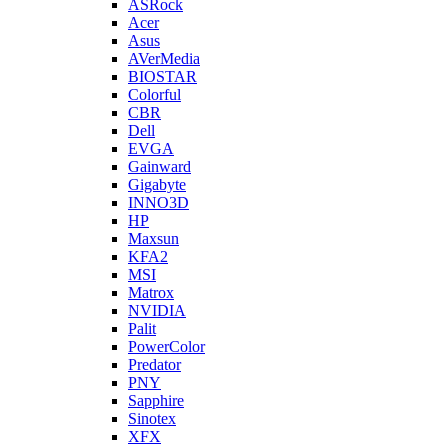
ASRock
Acer
Asus
AVerMedia
BIOSTAR
Colorful
CBR
Dell
EVGA
Gainward
Gigabyte
INNO3D
HP
Maxsun
KFA2
MSI
Matrox
NVIDIA
Palit
PowerColor
Predator
PNY
Sapphire
Sinotex
XFX