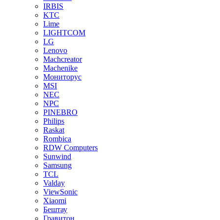
IRBIS
KTC
Lime
LIGHTCOM
LG
Lenovo
Machcreator
Machenike
Мониторус
MSI
NEC
NPC
PINEBRO
Philips
Raskat
Rombica
RDW Computers
Sunwind
Samsung
TCL
Valday
ViewSonic
Xiaomi
Бештау
Гравитон