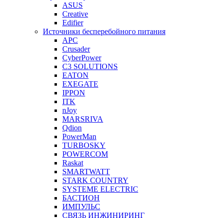
ASUS
Creative
Edifier
Источники бесперебойного питания
APC
Crusader
CyberPower
C3 SOLUTIONS
EATON
EXEGATE
IPPON
ITK
nJoy
MARSRIVA
Qdion
PowerMan
TURBOSKY
POWERCOM
Raskat
SMARTWATT
STARK COUNTRY
SYSTEME ELECTRIC
БАСТИОН
ИМПУЛЬС
СВЯЗЬ ИНЖИНИРИНГ