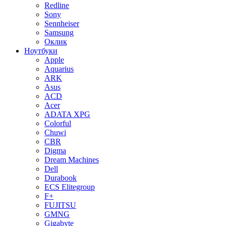
Redline
Sony
Sennheiser
Samsung
Оклик
Ноутбуки
Apple
Aquarius
ARK
Asus
ACD
Acer
ADATA XPG
Colorful
Chuwi
CBR
Digma
Dream Machines
Dell
Durabook
ECS Elitegroup
F+
FUJITSU
GMNG
Gigabyte