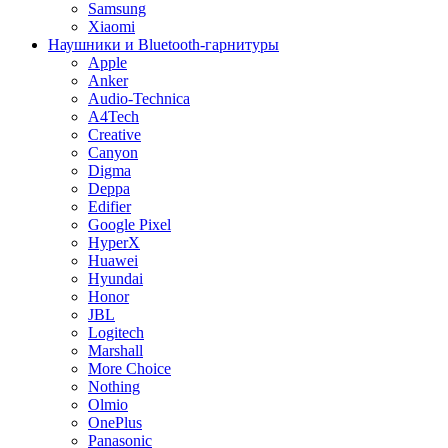
Samsung
Xiaomi
Наушники и Bluetooth-гарнитуры
Apple
Anker
Audio-Technica
A4Tech
Creative
Canyon
Digma
Deppa
Edifier
Google Pixel
HyperX
Huawei
Hyundai
Honor
JBL
Logitech
Marshall
More Choice
Nothing
Olmio
OnePlus
Panasonic