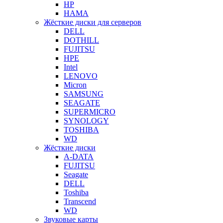
HP
HAMA
Жёсткие диски для серверов
DELL
DOTHILL
FUJITSU
HPE
Intel
LENOVO
Micron
SAMSUNG
SEAGATE
SUPERMICRO
SYNOLOGY
TOSHIBA
WD
Жёсткие диски
A-DATA
FUJITSU
Seagate
DELL
Toshiba
Transcend
WD
Звуковые карты