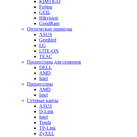
KIMTIGO
Fujitsu
GEIL
Hikvision
GoodRam
Оптические приводы
ASUS
Gembird
LG
LITE-ON
TEAC
Процессоры для серверов
DELL
AMD
Intel
Процессоры
AMD
Intel
Сетевые карты
ASUS
D-Link
Intel
Tenda
TP-Link
ZyXEL