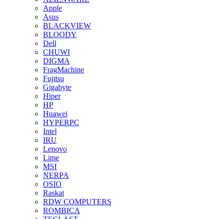
Apple
Asus
BLACKVIEW
BLOODY
Dell
CHUWI
DIGMA
FragMachine
Fujitsu
Gigabyte
Hiper
HP
Huawei
HYPERPC
Intel
IRU
Lenovo
Lime
MSI
NERPA
OSIO
Raskat
RDW COMPUTERS
ROMBICA