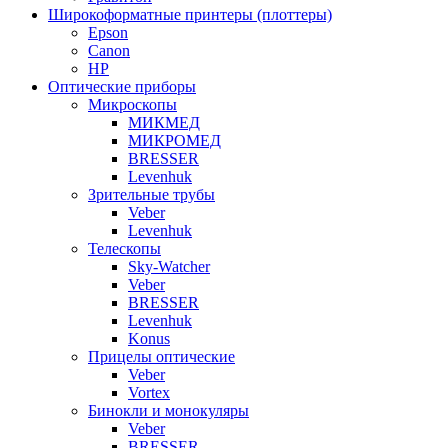
Широкоформатные принтеры (плоттеры)
Epson
Canon
HP
Оптические приборы
Микроскопы
МИКМЕД
МИКРОМЕД
BRESSER
Levenhuk
Зрительные трубы
Veber
Levenhuk
Телескопы
Sky-Watcher
Veber
BRESSER
Levenhuk
Konus
Прицелы оптические
Veber
Vortex
Бинокли и монокуляры
Veber
BRESSER