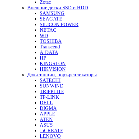
Zotac
Внешние диски SSD и HDD
SAMSUNG
SEAGATE
SILICON POWER
NETAC
WD
TOSHIBA
Transcend
A-DATA
HP
KINGSTON
HIKVISION
Док-станции, порт-репликаторы
SATECHI
SUNWIND
TRIPPLITE
TP-LINK
DELL
DIGMA
APPLE
ATEN
ASUS
J5CREATE
LENOVO