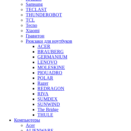
Samsung
TECLAST
THUNDEROBOT
TCL
Tecno
Xiaomi
Гравитон
Рюкзаки для ноутбуков
ACER
BRAUBERG
GERMANIUM
LENOVO
MOLESKINE
PIQUADRO
POLAR
Razer
REDRAGON
RIVA
SUMDEX
SUNWIND
The Bridge
THULE
Компьютеры
Acer
ALIENWARE