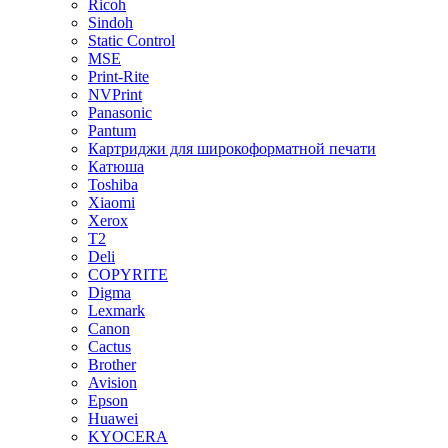
Ricoh
Sindoh
Static Control
MSE
Print-Rite
NVPrint
Panasonic
Pantum
Картриджи для широкоформатной печати
Катюша
Toshiba
Xiaomi
Xerox
T2
Deli
COPYRITE
Digma
Lexmark
Canon
Cactus
Brother
Avision
Epson
Huawei
KYOCERA