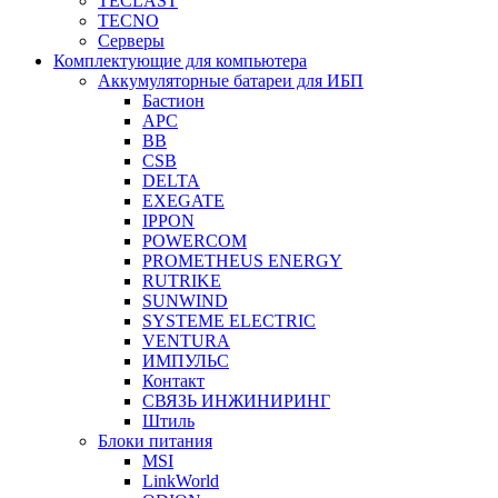
TECLAST
TECNO
Серверы
Комплектующие для компьютера
Аккумуляторные батареи для ИБП
Бастион
APC
BB
CSB
DELTA
EXEGATE
IPPON
POWERCOM
PROMETHEUS ENERGY
RUTRIKE
SUNWIND
SYSTEME ELECTRIC
VENTURA
ИМПУЛЬС
Контакт
СВЯЗЬ ИНЖИНИРИНГ
Штиль
Блоки питания
MSI
LinkWorld