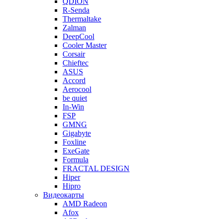
QDION
R-Senda
Thermaltake
Zalman
DeepCool
Cooler Master
Corsair
Chieftec
ASUS
Accord
Aerocool
be quiet
In-Win
FSP
GMNG
Gigabyte
Foxline
ExeGate
Formula
FRACTAL DESIGN
Hiper
Hipro
Видеокарты
AMD Radeon
Afox