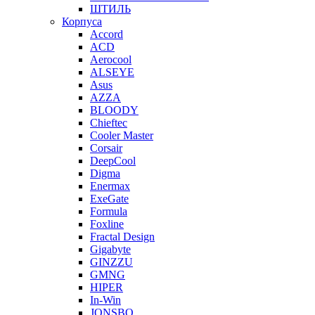
ШТИЛЬ
Корпуса
Accord
ACD
Aerocool
ALSEYE
Asus
AZZA
BLOODY
Chieftec
Cooler Master
Corsair
DeepCool
Digma
Enermax
ExeGate
Formula
Foxline
Fractal Design
Gigabyte
GINZZU
GMNG
HIPER
In-Win
JONSBO