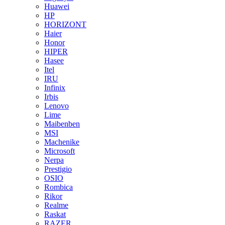
Huawei
HP
HORIZONT
Haier
Honor
HIPER
Hasee
Itel
IRU
Infinix
Irbis
Lenovo
Lime
Maibenben
MSI
Machenike
Microsoft
Nerpa
Prestigio
OSIO
Rombica
Rikor
Realme
Raskat
RAZER