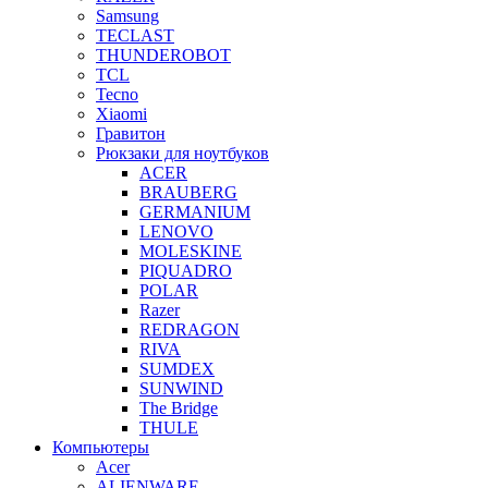
Samsung
TECLAST
THUNDEROBOT
TCL
Tecno
Xiaomi
Гравитон
Рюкзаки для ноутбуков
ACER
BRAUBERG
GERMANIUM
LENOVO
MOLESKINE
PIQUADRO
POLAR
Razer
REDRAGON
RIVA
SUMDEX
SUNWIND
The Bridge
THULE
Компьютеры
Acer
ALIENWARE