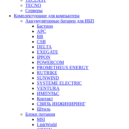
TECLAST
TECNO
Серверы
Комплектующие для компьютера
Аккумуляторные батареи для ИБП
Бастион
APC
BB
CSB
DELTA
EXEGATE
IPPON
POWERCOM
PROMETHEUS ENERGY
RUTRIKE
SUNWIND
SYSTEME ELECTRIC
VENTURA
ИМПУЛЬС
Контакт
СВЯЗЬ ИНЖИНИРИНГ
Штиль
Блоки питания
MSI
LinkWorld