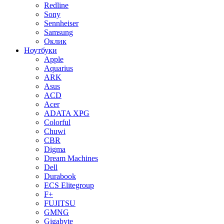
Redline
Sony
Sennheiser
Samsung
Оклик
Ноутбуки
Apple
Aquarius
ARK
Asus
ACD
Acer
ADATA XPG
Colorful
Chuwi
CBR
Digma
Dream Machines
Dell
Durabook
ECS Elitegroup
F+
FUJITSU
GMNG
Gigabyte