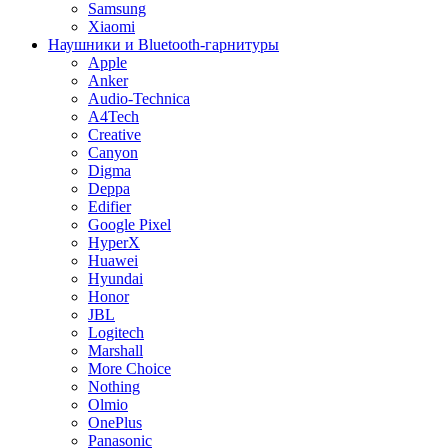
Samsung
Xiaomi
Наушники и Bluetooth-гарнитуры
Apple
Anker
Audio-Technica
A4Tech
Creative
Canyon
Digma
Deppa
Edifier
Google Pixel
HyperX
Huawei
Hyundai
Honor
JBL
Logitech
Marshall
More Choice
Nothing
Olmio
OnePlus
Panasonic