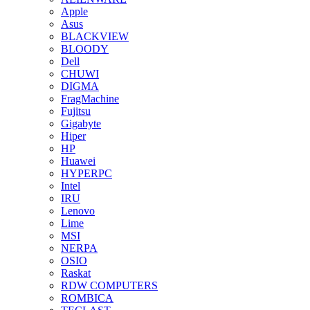
Apple
Asus
BLACKVIEW
BLOODY
Dell
CHUWI
DIGMA
FragMachine
Fujitsu
Gigabyte
Hiper
HP
Huawei
HYPERPC
Intel
IRU
Lenovo
Lime
MSI
NERPA
OSIO
Raskat
RDW COMPUTERS
ROMBICA