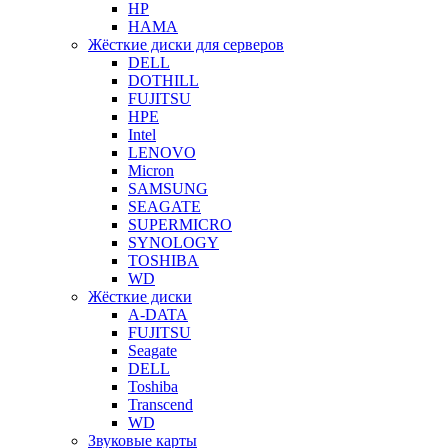
HP
HAMA
Жёсткие диски для серверов
DELL
DOTHILL
FUJITSU
HPE
Intel
LENOVO
Micron
SAMSUNG
SEAGATE
SUPERMICRO
SYNOLOGY
TOSHIBA
WD
Жёсткие диски
A-DATA
FUJITSU
Seagate
DELL
Toshiba
Transcend
WD
Звуковые карты