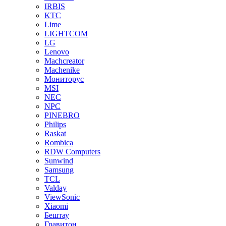
IRBIS
KTC
Lime
LIGHTCOM
LG
Lenovo
Machcreator
Machenike
Мониторус
MSI
NEC
NPC
PINEBRO
Philips
Raskat
Rombica
RDW Computers
Sunwind
Samsung
TCL
Valday
ViewSonic
Xiaomi
Бештау
Гравитон