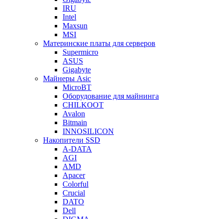
IRU
Intel
Maxsun
MSI
Материнские платы для серверов
Supermicro
ASUS
Gigabyte
Майнеры Asic
MicroBT
Оборудование для майнинга
CHILKOOT
Avalon
Bitmain
INNOSILICON
Накопители SSD
A-DATA
AGI
AMD
Apacer
Colorful
Crucial
DATO
Dell