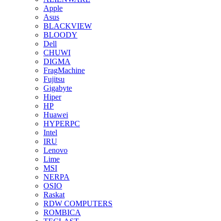
Apple
Asus
BLACKVIEW
BLOODY
Dell
CHUWI
DIGMA
FragMachine
Fujitsu
Gigabyte
Hiper
HP
Huawei
HYPERPC
Intel
IRU
Lenovo
Lime
MSI
NERPA
OSIO
Raskat
RDW COMPUTERS
ROMBICA