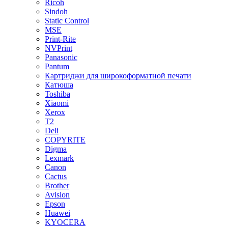
Ricoh
Sindoh
Static Control
MSE
Print-Rite
NVPrint
Panasonic
Pantum
Картриджи для широкоформатной печати
Катюша
Toshiba
Xiaomi
Xerox
T2
Deli
COPYRITE
Digma
Lexmark
Canon
Cactus
Brother
Avision
Epson
Huawei
KYOCERA