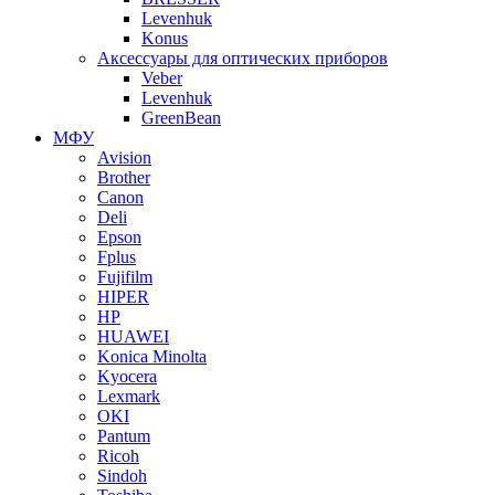
Levenhuk
Konus
Аксессуары для оптических приборов
Veber
Levenhuk
GreenBean
МФУ
Avision
Brother
Canon
Deli
Epson
Fplus
Fujifilm
HIPER
HP
HUAWEI
Konica Minolta
Kyocera
Lexmark
OKI
Pantum
Ricoh
Sindoh