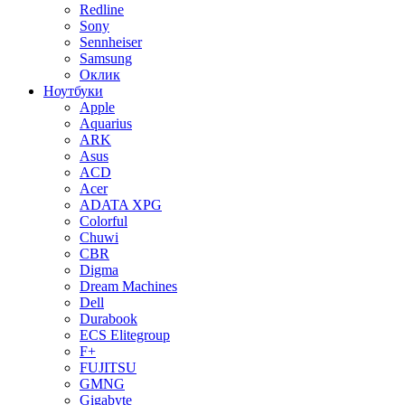
Redline
Sony
Sennheiser
Samsung
Оклик
Ноутбуки
Apple
Aquarius
ARK
Asus
ACD
Acer
ADATA XPG
Colorful
Chuwi
CBR
Digma
Dream Machines
Dell
Durabook
ECS Elitegroup
F+
FUJITSU
GMNG
Gigabyte