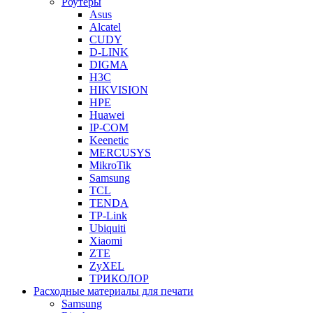
Роутеры
Asus
Alcatel
CUDY
D-LINK
DIGMA
H3C
HIKVISION
HPE
Huawei
IP-COM
Keenetic
MERCUSYS
MikroTik
Samsung
TCL
TENDA
TP-Link
Ubiquiti
Xiaomi
ZTE
ZyXEL
ТРИКОЛОР
Расходные материалы для печати
Samsung