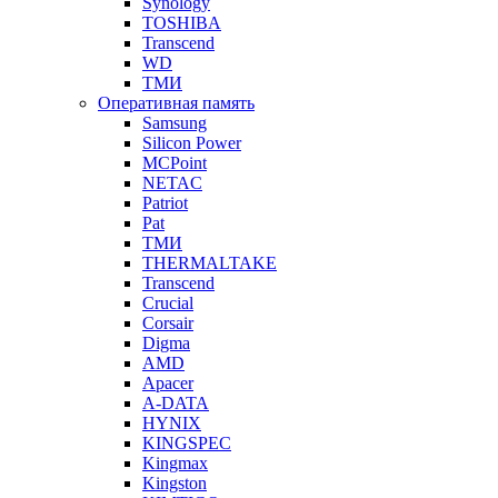
Synology
TOSHIBA
Transcend
WD
ТМИ
Оперативная память
Samsung
Silicon Power
MCPoint
NETAC
Patriot
Pat
ТМИ
THERMALTAKE
Transcend
Crucial
Corsair
Digma
AMD
Apacer
A-DATA
HYNIX
KINGSPEC
Kingmax
Kingston