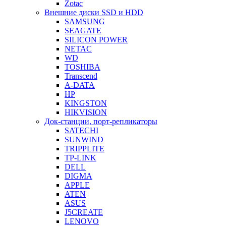
Zotac
Внешние диски SSD и HDD
SAMSUNG
SEAGATE
SILICON POWER
NETAC
WD
TOSHIBA
Transcend
A-DATA
HP
KINGSTON
HIKVISION
Док-станции, порт-репликаторы
SATECHI
SUNWIND
TRIPPLITE
TP-LINK
DELL
DIGMA
APPLE
ATEN
ASUS
J5CREATE
LENOVO