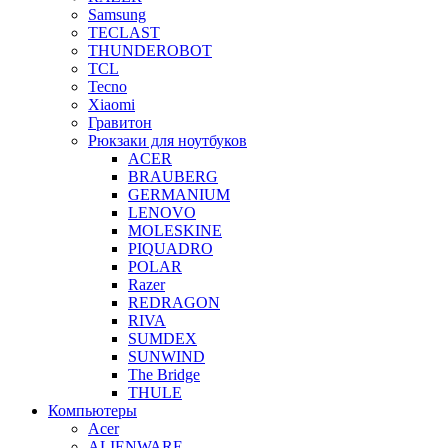
Samsung
TECLAST
THUNDEROBOT
TCL
Tecno
Xiaomi
Гравитон
Рюкзаки для ноутбуков
ACER
BRAUBERG
GERMANIUM
LENOVO
MOLESKINE
PIQUADRO
POLAR
Razer
REDRAGON
RIVA
SUMDEX
SUNWIND
The Bridge
THULE
Компьютеры
Acer
ALIENWARE