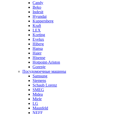
Candy
Beko
Indesit
Hyundai
Kuppersberg
Kraft
LEX
Korting
Evelux
Hiberg
Hansa
Haier
Hisense
Hotpoint-Ariston
Gorenje
Посудомоечные машины
Samsung
Siemens
Schaub Lorenz
SMEG
Midea
Miele
LG
Maunfeld
NEFF