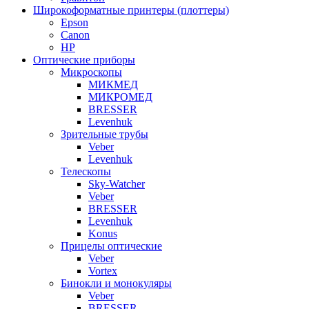
Широкоформатные принтеры (плоттеры)
Epson
Canon
HP
Оптические приборы
Микроскопы
МИКМЕД
МИКРОМЕД
BRESSER
Levenhuk
Зрительные трубы
Veber
Levenhuk
Телескопы
Sky-Watcher
Veber
BRESSER
Levenhuk
Konus
Прицелы оптические
Veber
Vortex
Бинокли и монокуляры
Veber
BRESSER