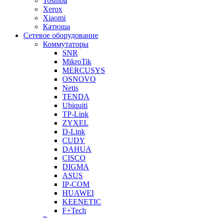
Toshiba
Xerox
Xiaomi
Катюша
Сетевое оборудование
Коммутаторы
SNR
MikroTik
MERCUSYS
OSNOVO
Netis
TENDA
Ubiquiti
TP-Link
ZYXEL
D-Link
CUDY
DAHUA
CISCO
DIGMA
ASUS
IP-COM
HUAWEI
KEENETIC
F+Tech