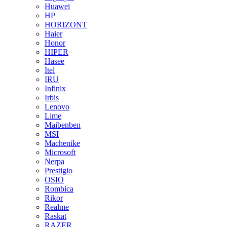
Huawei
HP
HORIZONT
Haier
Honor
HIPER
Hasee
Itel
IRU
Infinix
Irbis
Lenovo
Lime
Maibenben
MSI
Machenike
Microsoft
Nerpa
Prestigio
OSIO
Rombica
Rikor
Realme
Raskat
RAZER