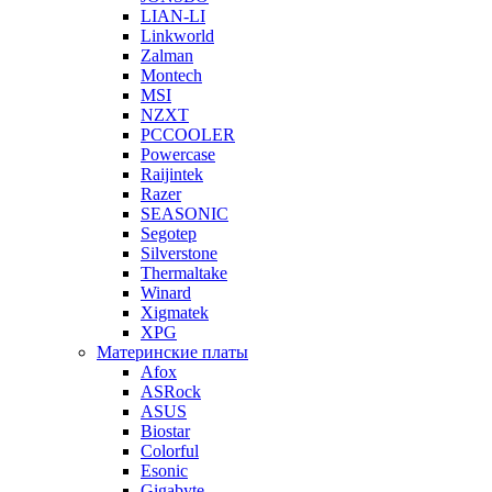
LIAN-LI
Linkworld
Zalman
Montech
MSI
NZXT
PCCOOLER
Powercase
Raijintek
Razer
SEASONIC
Segotep
Silverstone
Thermaltake
Winard
Xigmatek
XPG
Материнские платы
Afox
ASRock
ASUS
Biostar
Colorful
Esonic
Gigabyte