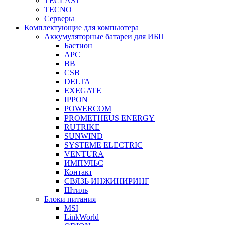
TECLAST
TECNO
Серверы
Комплектующие для компьютера
Аккумуляторные батареи для ИБП
Бастион
APC
BB
CSB
DELTA
EXEGATE
IPPON
POWERCOM
PROMETHEUS ENERGY
RUTRIKE
SUNWIND
SYSTEME ELECTRIC
VENTURA
ИМПУЛЬС
Контакт
СВЯЗЬ ИНЖИНИРИНГ
Штиль
Блоки питания
MSI
LinkWorld