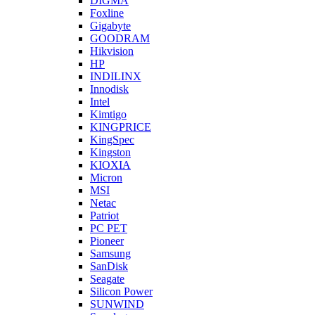
DIGMA
Foxline
Gigabyte
GOODRAM
Hikvision
HP
INDILINX
Innodisk
Intel
Kimtigo
KINGPRICE
KingSpec
Kingston
KIOXIA
Micron
MSI
Netac
Patriot
PC PET
Pioneer
Samsung
SanDisk
Seagate
Silicon Power
SUNWIND