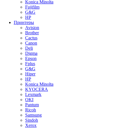
Konica Minolta
Fujifilm
G&G
HP
Принтеры
Avision
Brother
Cactus
Canon
Deli
Digma
Epson
Fplus
G&G
Hiper
HP
Konica Minolta
KYOCERA
Lexmark
OKI
Pantum
Ricoh
Samsung
Sindoh
Xerox