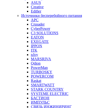
ASUS
Creative
Edifier
Источники бесперебойного питания
APC
Crusader
CyberPower
C3 SOLUTIONS
EATON
EXEGATE
IPPON
ITK
nJoy
MARSRIVA
Qdion
PowerMan
TURBOSKY
POWERCOM
Raskat
SMARTWATT
STARK COUNTRY
SYSTEME ELECTRIC
БАСТИОН
ИМПУЛЬС
СВЯЗЬ ИНЖИНИРИНГ