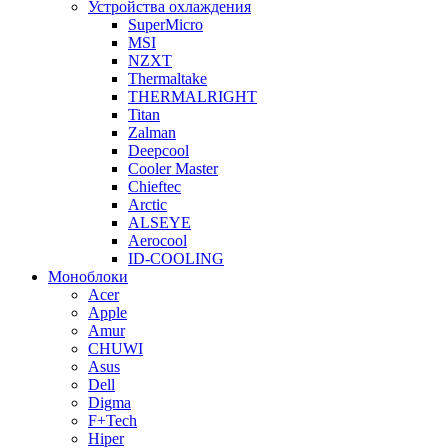
Устройства охлаждения
SuperMicro
MSI
NZXT
Thermaltake
THERMALRIGHT
Titan
Zalman
Deepcool
Cooler Master
Chieftec
Arctic
ALSEYE
Aerocool
ID-COOLING
Моноблоки
Acer
Apple
Amur
CHUWI
Asus
Dell
Digma
F+Tech
Hiper