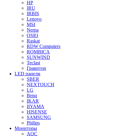
HP
IRU
IRBIS
Lenovo
MSI
Nerpa
OSIO
Raskat
RDW Computers
ROMBICA
SUNWIND
Teclast
Гравитон
LED панели
SBER
NEXTOUCH
LG
Benq
IKAR
IIYAMA
HISENSE
SAMSUNG
Philips
Мониторы
AOC