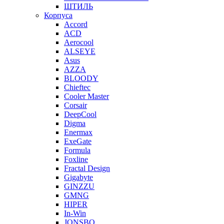
ШТИЛЬ
Корпуса
Accord
ACD
Aerocool
ALSEYE
Asus
AZZA
BLOODY
Chieftec
Cooler Master
Corsair
DeepCool
Digma
Enermax
ExeGate
Formula
Foxline
Fractal Design
Gigabyte
GINZZU
GMNG
HIPER
In-Win
JONSBO