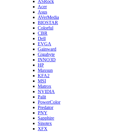
ASRock
Acer
Asus
AVerMedia
BIOSTAR
Colorful
CBR
Dell
EVGA
Gainward
Gigabyte
INNO3D
HP
Maxsun
KFA2
MSI
Matrox
NVIDIA
Palit
PowerColor
Predator
PNY
Sapphire
Sinotex
XFX