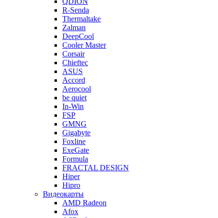
QDION
R-Senda
Thermaltake
Zalman
DeepCool
Cooler Master
Corsair
Chieftec
ASUS
Accord
Aerocool
be quiet
In-Win
FSP
GMNG
Gigabyte
Foxline
ExeGate
Formula
FRACTAL DESIGN
Hiper
Hipro
Видеокарты
AMD Radeon
Afox