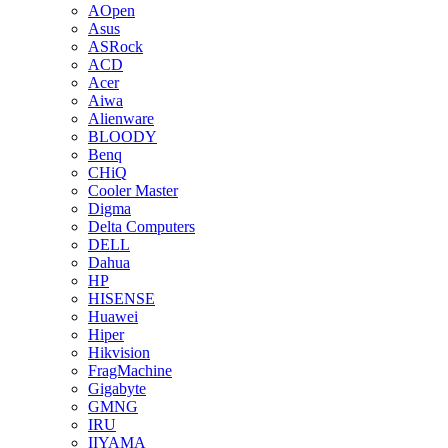
AOpen
Asus
ASRock
ACD
Acer
Aiwa
Alienware
BLOODY
Benq
CHiQ
Cooler Master
Digma
Delta Computers
DELL
Dahua
HP
HISENSE
Huawei
Hiper
Hikvision
FragMachine
Gigabyte
GMNG
IRU
IIYAMA