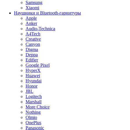
Samsung
Xiaomi
Наушники и Bluetooth-гарнитуры
Apple
Anker
Audio-Technica
A4Tech
Creative
Canyon
Digma
Deppa
Edifier
Google Pixel
HyperX
Huawei
Hyundai
Honor
JBL
Logitech
Marshall
More Choice
Nothing
Olmio
OnePlus
Panasonic