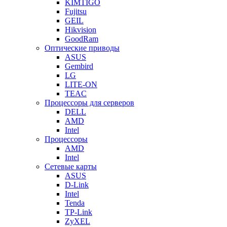
KIMTIGO
Fujitsu
GEIL
Hikvision
GoodRam
Оптические приводы
ASUS
Gembird
LG
LITE-ON
TEAC
Процессоры для серверов
DELL
AMD
Intel
Процессоры
AMD
Intel
Сетевые карты
ASUS
D-Link
Intel
Tenda
TP-Link
ZyXEL