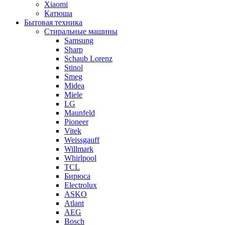
Xiaomi
Катюша
Бытовая техника
Стиральные машины
Samsung
Sharp
Schaub Lorenz
Stinol
Smeg
Midea
Miele
LG
Maunfeld
Pioneer
Vitek
Weissgauff
Willmark
Whirlpool
TCL
Бирюса
Electrolux
ASKO
Atlant
AEG
Bosch