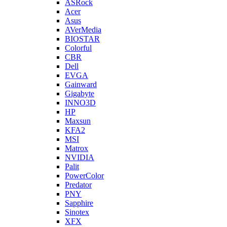
ASRock
Acer
Asus
AVerMedia
BIOSTAR
Colorful
CBR
Dell
EVGA
Gainward
Gigabyte
INNO3D
HP
Maxsun
KFA2
MSI
Matrox
NVIDIA
Palit
PowerColor
Predator
PNY
Sapphire
Sinotex
XFX