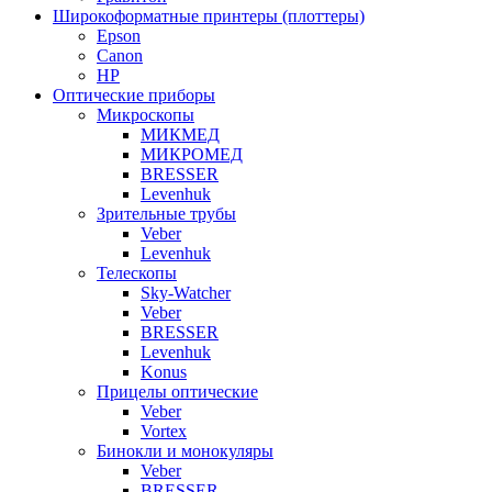
Широкоформатные принтеры (плоттеры)
Epson
Canon
HP
Оптические приборы
Микроскопы
МИКМЕД
МИКРОМЕД
BRESSER
Levenhuk
Зрительные трубы
Veber
Levenhuk
Телескопы
Sky-Watcher
Veber
BRESSER
Levenhuk
Konus
Прицелы оптические
Veber
Vortex
Бинокли и монокуляры
Veber
BRESSER