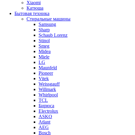
Xiaomi
Катюша
Бытовая техника
Стиральные машины
Samsung
Sharp
Schaub Lorenz
Stinol
Smeg
Midea
Miele
LG
Maunfeld
Pioneer
Vitek
Weissgauff
Willmark
Whirlpool
TCL
Бирюса
Electrolux
ASKO
Atlant
AEG
Bosch