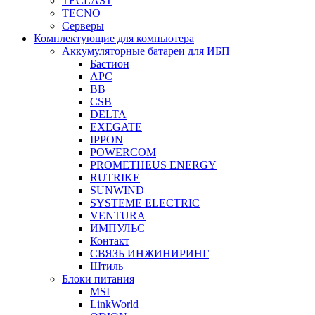
TECLAST
TECNO
Серверы
Комплектующие для компьютера
Аккумуляторные батареи для ИБП
Бастион
APC
BB
CSB
DELTA
EXEGATE
IPPON
POWERCOM
PROMETHEUS ENERGY
RUTRIKE
SUNWIND
SYSTEME ELECTRIC
VENTURA
ИМПУЛЬС
Контакт
СВЯЗЬ ИНЖИНИРИНГ
Штиль
Блоки питания
MSI
LinkWorld