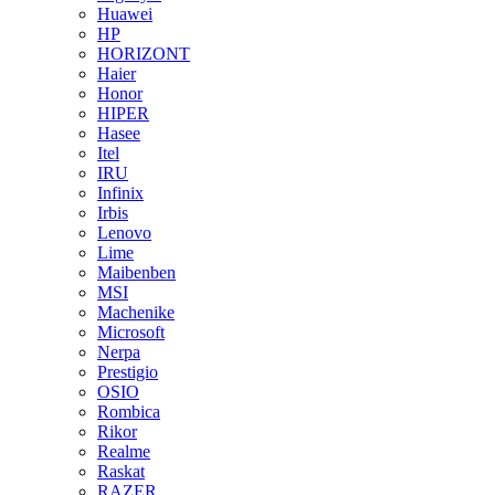
Huawei
HP
HORIZONT
Haier
Honor
HIPER
Hasee
Itel
IRU
Infinix
Irbis
Lenovo
Lime
Maibenben
MSI
Machenike
Microsoft
Nerpa
Prestigio
OSIO
Rombica
Rikor
Realme
Raskat
RAZER