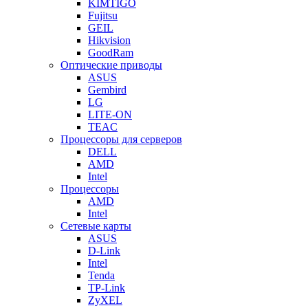
KIMTIGO
Fujitsu
GEIL
Hikvision
GoodRam
Оптические приводы
ASUS
Gembird
LG
LITE-ON
TEAC
Процессоры для серверов
DELL
AMD
Intel
Процессоры
AMD
Intel
Сетевые карты
ASUS
D-Link
Intel
Tenda
TP-Link
ZyXEL