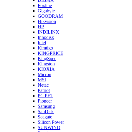
DIGMA
Foxline
Gigabyte
GOODRAM
Hikvision
HP
INDILINX
Innodisk
Intel
Kimtigo
KINGPRICE
KingSpec
Kingston
KIOXIA
Micron
MSI
Netac
Patriot
PC PET
Pioneer
Samsung
SanDisk
Seagate
Silicon Power
SUNWIND