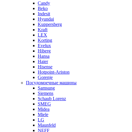
Candy
Beko
Indesit
Hyundai
Kuppersberg
Kraft
LEX
Korting
Evelux
Hiberg
Hansa
Haier
Hisense
Hotpoint-Ariston
Gorenje
Посудомоечные машины
Samsung
Siemens
Schaub Lorenz
SMEG
Midea
Miele
LG
Maunfeld
NEFF