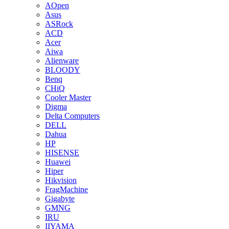
AOpen
Asus
ASRock
ACD
Acer
Aiwa
Alienware
BLOODY
Benq
CHiQ
Cooler Master
Digma
Delta Computers
DELL
Dahua
HP
HISENSE
Huawei
Hiper
Hikvision
FragMachine
Gigabyte
GMNG
IRU
IIYAMA