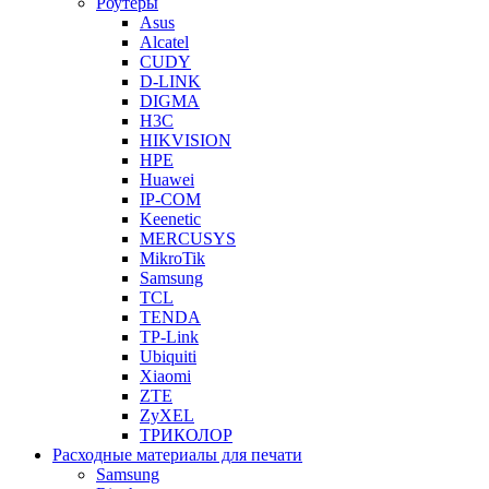
Роутеры
Asus
Alcatel
CUDY
D-LINK
DIGMA
H3C
HIKVISION
HPE
Huawei
IP-COM
Keenetic
MERCUSYS
MikroTik
Samsung
TCL
TENDA
TP-Link
Ubiquiti
Xiaomi
ZTE
ZyXEL
ТРИКОЛОР
Расходные материалы для печати
Samsung