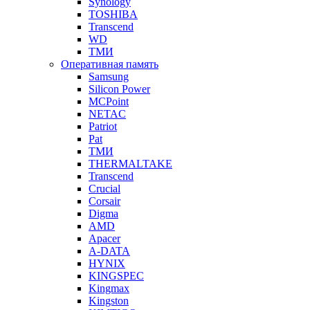
Synology
TOSHIBA
Transcend
WD
ТМИ
Оперативная память
Samsung
Silicon Power
MCPoint
NETAC
Patriot
Pat
ТМИ
THERMALTAKE
Transcend
Crucial
Corsair
Digma
AMD
Apacer
A-DATA
HYNIX
KINGSPEC
Kingmax
Kingston