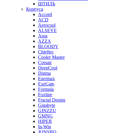
ШТИЛЬ
Корпуса
Accord
ACD
Aerocool
ALSEYE
Asus
AZZA
BLOODY
Chieftec
Cooler Master
Corsair
DeepCool
Digma
Enermax
ExeGate
Formula
Foxline
Fractal Design
Gigabyte
GINZZU
GMNG
HIPER
In-Win
JONSBO