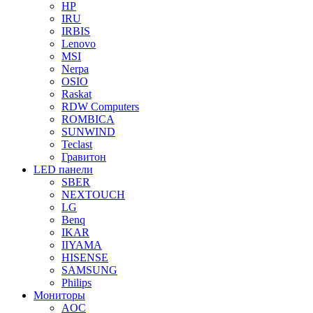
HP
IRU
IRBIS
Lenovo
MSI
Nerpa
OSIO
Raskat
RDW Computers
ROMBICA
SUNWIND
Teclast
Гравитон
LED панели
SBER
NEXTOUCH
LG
Benq
IKAR
IIYAMA
HISENSE
SAMSUNG
Philips
Мониторы
AOC