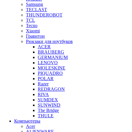
Samsung
TECLAST
THUNDEROBOT
TCL
Tecno
Xiaomi
Гравитон
Рюкзаки для ноутбуков
ACER
BRAUBERG
GERMANIUM
LENOVO
MOLESKINE
PIQUADRO
POLAR
Razer
REDRAGON
RIVA
SUMDEX
SUNWIND
The Bridge
THULE
Компьютеры
Acer
ALIENWARE