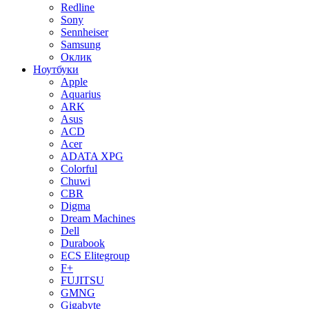
Redline
Sony
Sennheiser
Samsung
Оклик
Ноутбуки
Apple
Aquarius
ARK
Asus
ACD
Acer
ADATA XPG
Colorful
Chuwi
CBR
Digma
Dream Machines
Dell
Durabook
ECS Elitegroup
F+
FUJITSU
GMNG
Gigabyte