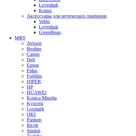
Levenhuk
Konus
Аксессуары для оптических приборов
Veber
Levenhuk
GreenBean
МФУ
Avision
Brother
Canon
Deli
Epson
Fplus
Fujifilm
HIPER
HP
HUAWEI
Konica Minolta
Kyocera
Lexmark
OKI
Pantum
Ricoh
Sindoh