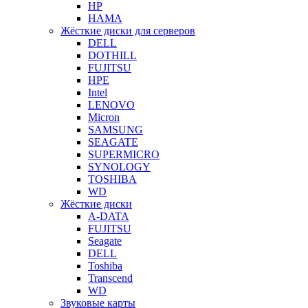
HP
HAMA
Жёсткие диски для серверов
DELL
DOTHILL
FUJITSU
HPE
Intel
LENOVO
Micron
SAMSUNG
SEAGATE
SUPERMICRO
SYNOLOGY
TOSHIBA
WD
Жёсткие диски
A-DATA
FUJITSU
Seagate
DELL
Toshiba
Transcend
WD
Звуковые карты