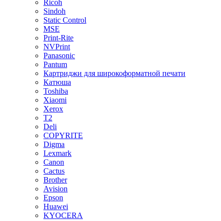
Ricoh
Sindoh
Static Control
MSE
Print-Rite
NVPrint
Panasonic
Pantum
Картриджи для широкоформатной печати
Катюша
Toshiba
Xiaomi
Xerox
T2
Deli
COPYRITE
Digma
Lexmark
Canon
Cactus
Brother
Avision
Epson
Huawei
KYOCERA