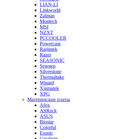
LIAN-LI
Linkworld
Zalman
Montech
MSI
NZXT
PCCOOLER
Powercase
Raijintek
Razer
SEASONIC
Segotep
Silverstone
Thermaltake
Winard
Xigmatek
XPG
Материнские платы
Afox
ASRock
ASUS
Biostar
Colorful
Esonic
Gigabyte