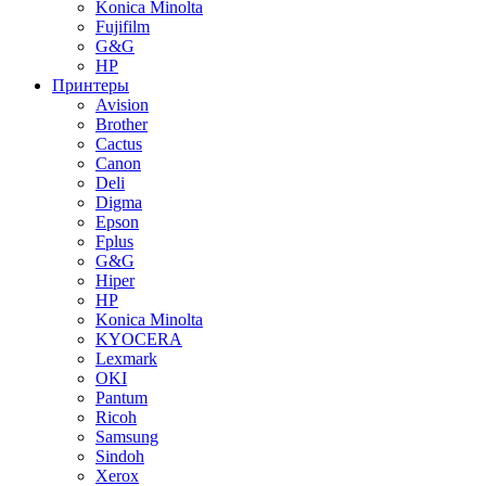
Konica Minolta
Fujifilm
G&G
HP
Принтеры
Avision
Brother
Cactus
Canon
Deli
Digma
Epson
Fplus
G&G
Hiper
HP
Konica Minolta
KYOCERA
Lexmark
OKI
Pantum
Ricoh
Samsung
Sindoh
Xerox