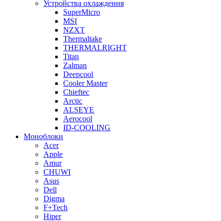
Устройства охлаждения
SuperMicro
MSI
NZXT
Thermaltake
THERMALRIGHT
Titan
Zalman
Deepcool
Cooler Master
Chieftec
Arctic
ALSEYE
Aerocool
ID-COOLING
Моноблоки
Acer
Apple
Amur
CHUWI
Asus
Dell
Digma
F+Tech
Hiper