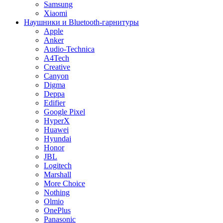
Samsung
Xiaomi
Наушники и Bluetooth-гарнитуры
Apple
Anker
Audio-Technica
A4Tech
Creative
Canyon
Digma
Deppa
Edifier
Google Pixel
HyperX
Huawei
Hyundai
Honor
JBL
Logitech
Marshall
More Choice
Nothing
Olmio
OnePlus
Panasonic