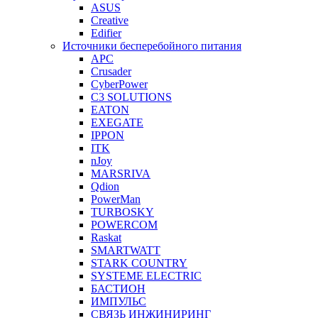
ASUS
Creative
Edifier
Источники бесперебойного питания
APC
Crusader
CyberPower
C3 SOLUTIONS
EATON
EXEGATE
IPPON
ITK
nJoy
MARSRIVA
Qdion
PowerMan
TURBOSKY
POWERCOM
Raskat
SMARTWATT
STARK COUNTRY
SYSTEME ELECTRIC
БАСТИОН
ИМПУЛЬС
СВЯЗЬ ИНЖИНИРИНГ