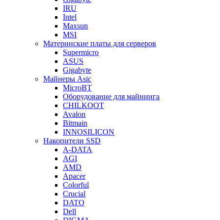
IRU
Intel
Maxsun
MSI
Материнские платы для серверов
Supermicro
ASUS
Gigabyte
Майнеры Asic
MicroBT
Оборудование для майнинга
CHILKOOT
Avalon
Bitmain
INNOSILICON
Накопители SSD
A-DATA
AGI
AMD
Apacer
Colorful
Crucial
DATO
Dell