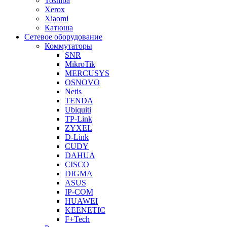
Toshiba
Xerox
Xiaomi
Катюша
Сетевое оборудование
Коммутаторы
SNR
MikroTik
MERCUSYS
OSNOVO
Netis
TENDA
Ubiquiti
TP-Link
ZYXEL
D-Link
CUDY
DAHUA
CISCO
DIGMA
ASUS
IP-COM
HUAWEI
KEENETIC
F+Tech