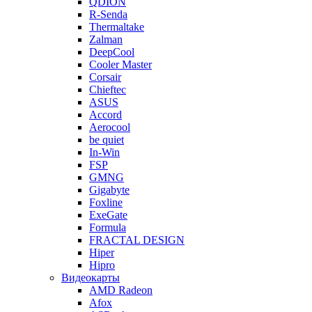
QDION
R-Senda
Thermaltake
Zalman
DeepCool
Cooler Master
Corsair
Chieftec
ASUS
Accord
Aerocool
be quiet
In-Win
FSP
GMNG
Gigabyte
Foxline
ExeGate
Formula
FRACTAL DESIGN
Hiper
Hipro
Видеокарты
AMD Radeon
Afox