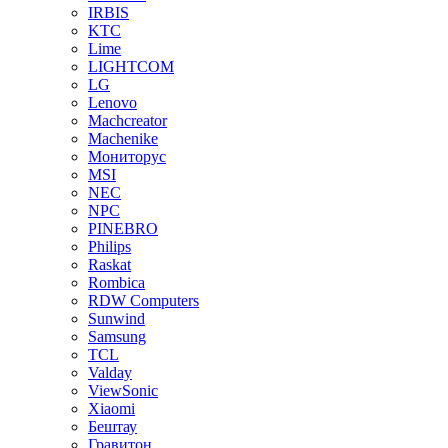
IRBIS
KTC
Lime
LIGHTCOM
LG
Lenovo
Machcreator
Machenike
Мониторус
MSI
NEC
NPC
PINEBRO
Philips
Raskat
Rombica
RDW Computers
Sunwind
Samsung
TCL
Valday
ViewSonic
Xiaomi
Бештау
Гравитон