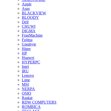
Apple
Asus
BLACKVIEW
BLOODY
Dell
CHUWI
DIGMA
FragMachine
Fujitsu
Gigabyte
Hiper
HP
Huawei
HYPERPC
Intel
IRU
Lenovo
Lime
MSI
NERPA
OSIO
Raskat
RDW COMPUTERS
ROMBICA