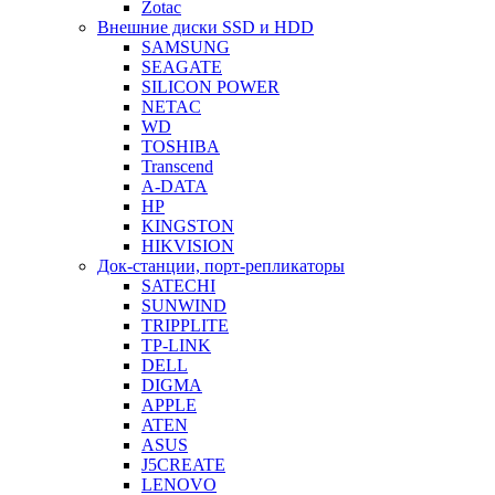
Zotac
Внешние диски SSD и HDD
SAMSUNG
SEAGATE
SILICON POWER
NETAC
WD
TOSHIBA
Transcend
A-DATA
HP
KINGSTON
HIKVISION
Док-станции, порт-репликаторы
SATECHI
SUNWIND
TRIPPLITE
TP-LINK
DELL
DIGMA
APPLE
ATEN
ASUS
J5CREATE
LENOVO