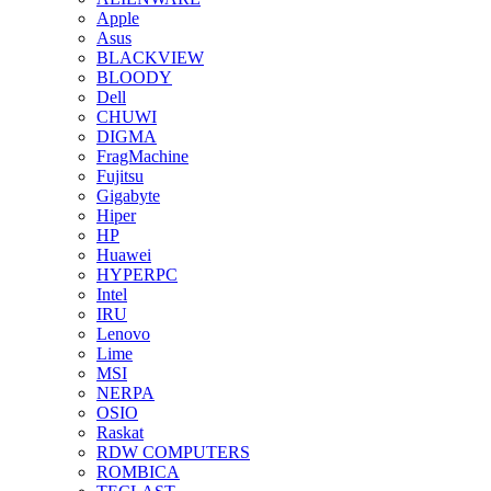
Apple
Asus
BLACKVIEW
BLOODY
Dell
CHUWI
DIGMA
FragMachine
Fujitsu
Gigabyte
Hiper
HP
Huawei
HYPERPC
Intel
IRU
Lenovo
Lime
MSI
NERPA
OSIO
Raskat
RDW COMPUTERS
ROMBICA