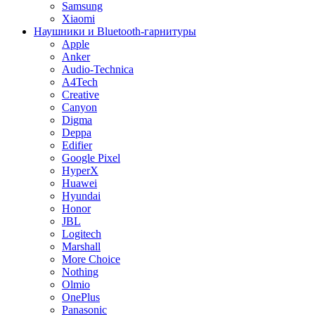
Samsung
Xiaomi
Наушники и Bluetooth-гарнитуры
Apple
Anker
Audio-Technica
A4Tech
Creative
Canyon
Digma
Deppa
Edifier
Google Pixel
HyperX
Huawei
Hyundai
Honor
JBL
Logitech
Marshall
More Choice
Nothing
Olmio
OnePlus
Panasonic