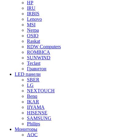
HP
IRU
IRBIS
Lenovo
MSI
Nerpa
OSIO
Raskat
RDW Computers
ROMBICA
SUNWIND
Teclast
Гравитон
LED панели
SBER
LG
NEXTOUCH
Benq
IKAR
IIYAMA
HISENSE
SAMSUNG
Philips
Мониторы
AOC