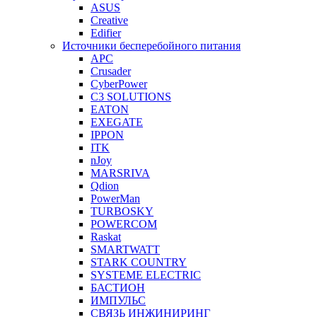
ASUS
Creative
Edifier
Источники бесперебойного питания
APC
Crusader
CyberPower
C3 SOLUTIONS
EATON
EXEGATE
IPPON
ITK
nJoy
MARSRIVA
Qdion
PowerMan
TURBOSKY
POWERCOM
Raskat
SMARTWATT
STARK COUNTRY
SYSTEME ELECTRIC
БАСТИОН
ИМПУЛЬС
СВЯЗЬ ИНЖИНИРИНГ