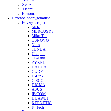
Toshiba
Xerox
Xiaomi
Катюша
Сетевое оборудование
Коммутаторы
SNR
MERCUSYS
MikroTik
OSNOVO
Netis
TENDA
Ubiquiti
TP-Link
ZYXEL
DAHUA
CUDY
D-Link
CISCO
DIGMA
ASUS
IP-COM
HUAWEI
KEENETIC
F+Tech