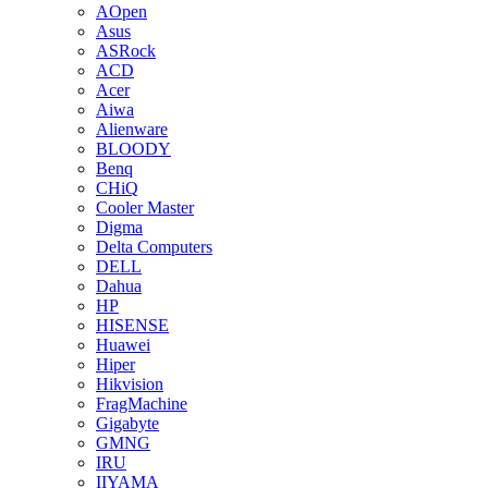
AOpen
Asus
ASRock
ACD
Acer
Aiwa
Alienware
BLOODY
Benq
CHiQ
Cooler Master
Digma
Delta Computers
DELL
Dahua
HP
HISENSE
Huawei
Hiper
Hikvision
FragMachine
Gigabyte
GMNG
IRU
IIYAMA