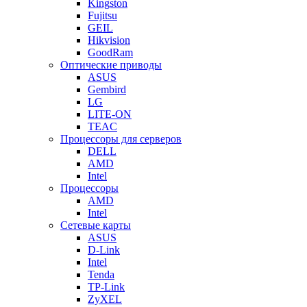
Kingston
Fujitsu
GEIL
Hikvision
GoodRam
Оптические приводы
ASUS
Gembird
LG
LITE-ON
TEAC
Процессоры для серверов
DELL
AMD
Intel
Процессоры
AMD
Intel
Сетевые карты
ASUS
D-Link
Intel
Tenda
TP-Link
ZyXEL