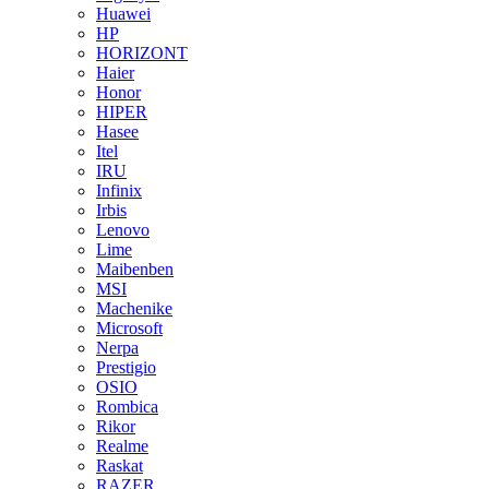
Huawei
HP
HORIZONT
Haier
Honor
HIPER
Hasee
Itel
IRU
Infinix
Irbis
Lenovo
Lime
Maibenben
MSI
Machenike
Microsoft
Nerpa
Prestigio
OSIO
Rombica
Rikor
Realme
Raskat
RAZER