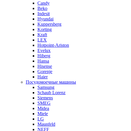
Candy
Beko
Indesit
Hyundai
Kuppersberg
Korting
Kraft
LEX
Hotpoint-Ariston
Evelux
Hiberg
Hansa
Hisense
Gorenje
Haier
Посудомоечные машины
Samsung
Schaub Lorenz
Siemens
SMEG
Midea
Miele
LG
Maunfeld
NEFF