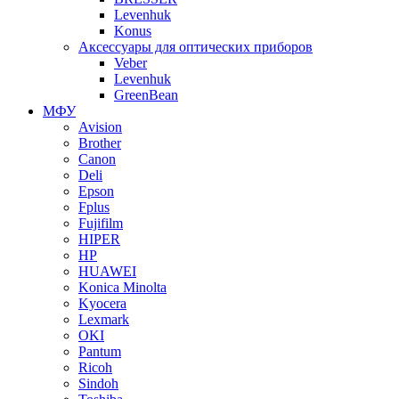
Levenhuk
Konus
Аксессуары для оптических приборов
Veber
Levenhuk
GreenBean
МФУ
Avision
Brother
Canon
Deli
Epson
Fplus
Fujifilm
HIPER
HP
HUAWEI
Konica Minolta
Kyocera
Lexmark
OKI
Pantum
Ricoh
Sindoh