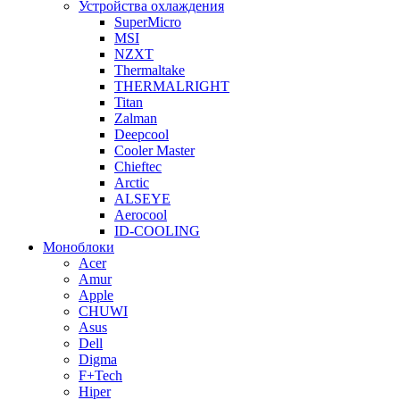
Устройства охлаждения
SuperMicro
MSI
NZXT
Thermaltake
THERMALRIGHT
Titan
Zalman
Deepcool
Cooler Master
Chieftec
Arctic
ALSEYE
Aerocool
ID-COOLING
Моноблоки
Acer
Amur
Apple
CHUWI
Asus
Dell
Digma
F+Tech
Hiper