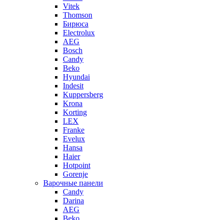
Vitek
Thomson
Бирюса
Electrolux
AEG
Bosch
Candy
Beko
Hyundai
Indesit
Kuppersberg
Krona
Korting
LEX
Franke
Evelux
Hansa
Haier
Hotpoint
Gorenje
Варочные панели
Candy
Darina
AEG
Beko