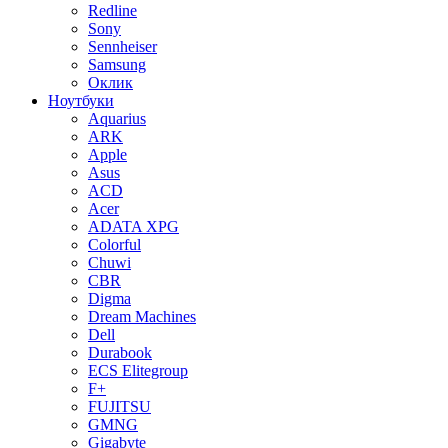
Redline
Sony
Sennheiser
Samsung
Оклик
Ноутбуки
Aquarius
ARK
Apple
Asus
ACD
Acer
ADATA XPG
Colorful
Chuwi
CBR
Digma
Dream Machines
Dell
Durabook
ECS Elitegroup
F+
FUJITSU
GMNG
Gigabyte