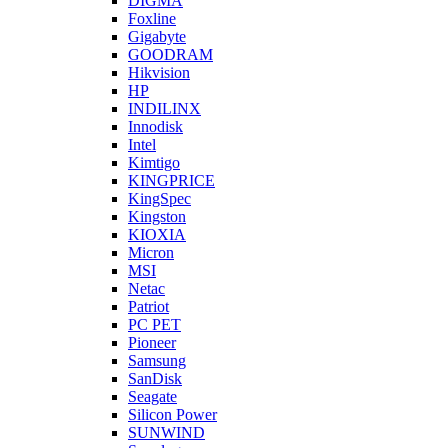
DIGMA
Foxline
Gigabyte
GOODRAM
Hikvision
HP
INDILINX
Innodisk
Intel
Kimtigo
KINGPRICE
KingSpec
Kingston
KIOXIA
Micron
MSI
Netac
Patriot
PC PET
Pioneer
Samsung
SanDisk
Seagate
Silicon Power
SUNWIND