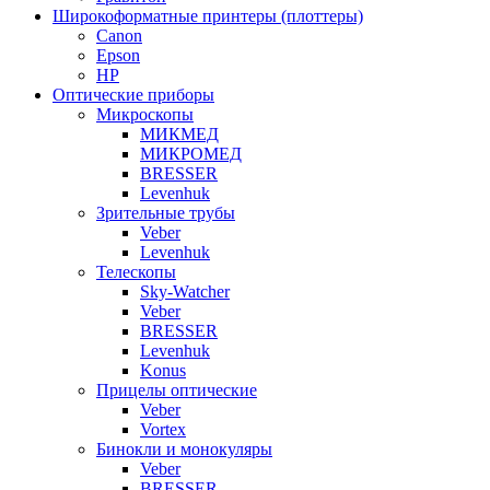
Широкоформатные принтеры (плоттеры)
Canon
Epson
HP
Оптические приборы
Микроскопы
МИКМЕД
МИКРОМЕД
BRESSER
Levenhuk
Зрительные трубы
Veber
Levenhuk
Телескопы
Sky-Watcher
Veber
BRESSER
Levenhuk
Konus
Прицелы оптические
Veber
Vortex
Бинокли и монокуляры
Veber
BRESSER