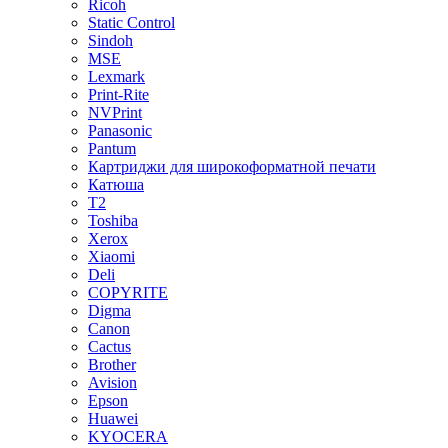
Ricoh
Static Control
Sindoh
MSE
Lexmark
Print-Rite
NVPrint
Panasonic
Pantum
Картриджи для широкоформатной печати
Катюша
T2
Toshiba
Xerox
Xiaomi
Deli
COPYRITE
Digma
Canon
Cactus
Brother
Avision
Epson
Huawei
KYOCERA