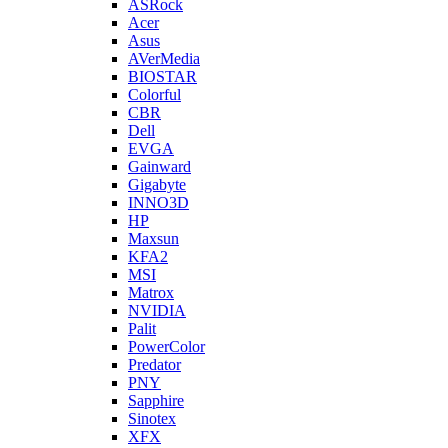
ASRock
Acer
Asus
AVerMedia
BIOSTAR
Colorful
CBR
Dell
EVGA
Gainward
Gigabyte
INNO3D
HP
Maxsun
KFA2
MSI
Matrox
NVIDIA
Palit
PowerColor
Predator
PNY
Sapphire
Sinotex
XFX