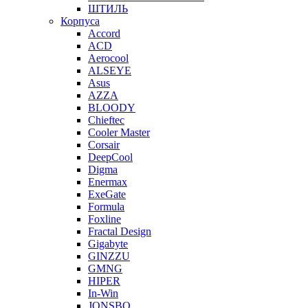
ШТИЛЬ
Корпуса
Accord
ACD
Aerocool
ALSEYE
Asus
AZZA
BLOODY
Chieftec
Cooler Master
Corsair
DeepCool
Digma
Enermax
ExeGate
Formula
Foxline
Fractal Design
Gigabyte
GINZZU
GMNG
HIPER
In-Win
JONSBO