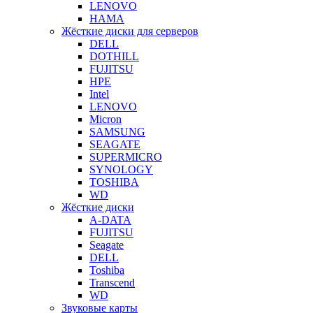
LENOVO
HAMA
Жёсткие диски для серверов
DELL
DOTHILL
FUJITSU
HPE
Intel
LENOVO
Micron
SAMSUNG
SEAGATE
SUPERMICRO
SYNOLOGY
TOSHIBA
WD
Жёсткие диски
A-DATA
FUJITSU
Seagate
DELL
Toshiba
Transcend
WD
Звуковые карты