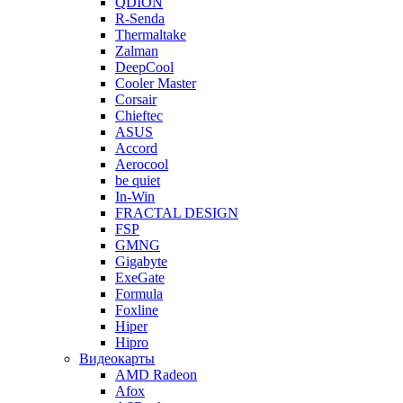
QDION
R-Senda
Thermaltake
Zalman
DeepCool
Cooler Master
Corsair
Chieftec
ASUS
Accord
Aerocool
be quiet
In-Win
FRACTAL DESIGN
FSP
GMNG
Gigabyte
ExeGate
Formula
Foxline
Hiper
Hipro
Видеокарты
AMD Radeon
Afox