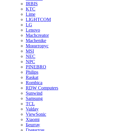
IRBIS
KTC
Lime
LIGHTCOM
LG
Lenovo
Machcreator
Machenike
Мониторус
MSI
NEC
NPC
PINEBRO
Philips
Raskat
Rombica
RDW Computers
Sunwind
Samsung
TCL
Valday
ViewSonic
Xiaomi
Бештау
Гравитон