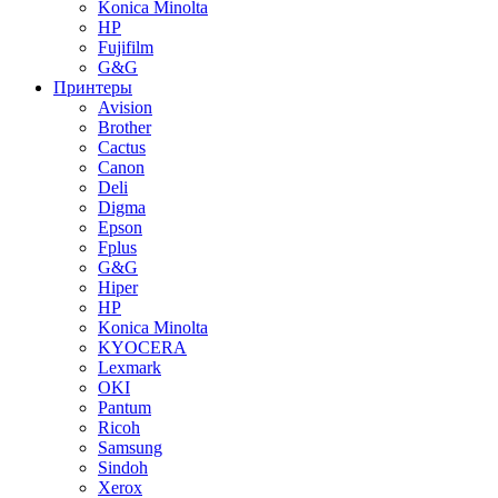
Konica Minolta
HP
Fujifilm
G&G
Принтеры
Avision
Brother
Cactus
Canon
Deli
Digma
Epson
Fplus
G&G
Hiper
HP
Konica Minolta
KYOCERA
Lexmark
OKI
Pantum
Ricoh
Samsung
Sindoh
Xerox