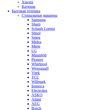
Xiaomi
Катюша
Бытовая техника
Стиральные машины
Samsung
Sharp
Schaub Lorenz
Stinol
Smeg
Midea
Miele
LG
Maunfeld
Pioneer
Whirlpool
Weissgauff
Vitek
TCL
Willmark
Бирюса
Electrolux
ASKO
Atlant
AEG
Bosch