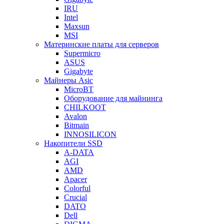
IRU
Intel
Maxsun
MSI
Материнские платы для серверов
Supermicro
ASUS
Gigabyte
Майнеры Asic
MicroBT
Оборудование для майнинга
CHILKOOT
Avalon
Bitmain
INNOSILICON
Накопители SSD
A-DATA
AGI
AMD
Apacer
Colorful
Crucial
DATO
Dell