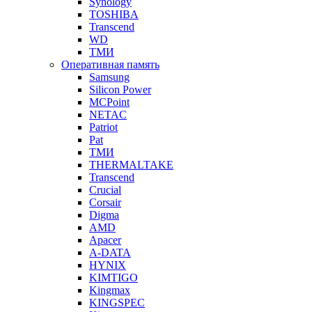
Synology
TOSHIBA
Transcend
WD
ТМИ
Оперативная память
Samsung
Silicon Power
MCPoint
NETAC
Patriot
Pat
ТМИ
THERMALTAKE
Transcend
Crucial
Corsair
Digma
AMD
Apacer
A-DATA
HYNIX
KIMTIGO
Kingmax
KINGSPEC