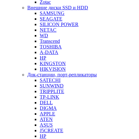
Zotac
Внешние диски SSD и HDD
SAMSUNG
SEAGATE
SILICON POWER
NETAC
WD
Transcend
TOSHIBA
A-DATA
HP
KINGSTON
HIKVISION
Док-станции, порт-репликаторы
SATECHI
SUNWIND
TRIPPLITE
TP-LINK
DELL
DIGMA
APPLE
ATEN
ASUS
J5CREATE
HP