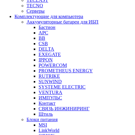
TECLAST
TECNO
Серверы
Комплектующие для компьютера
Аккумуляторные батареи для ИБП
Бастион
APC
BB
CSB
DELTA
EXEGATE
IPPON
POWERCOM
PROMETHEUS ENERGY
RUTRIKE
SUNWIND
SYSTEME ELECTRIC
VENTURA
ИМПУЛЬС
Контакт
СВЯЗЬ ИНЖИНИРИНГ
Штиль
Блоки питания
MSI
LinkWorld