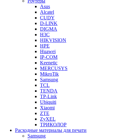
Роутеры
Asus
Alcatel
CUDY
D-LINK
DIGMA
H3C
HIKVISION
HPE
Huawei
IP-COM
Keenetic
MERCUSYS
MikroTik
Samsung
TCL
TENDA
TP-Link
Ubiquiti
Xiaomi
ZTE
ZyXEL
ТРИКОЛОР
Расходные материалы для печати
Samsung