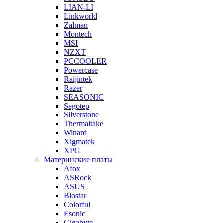
LIAN-LI
Linkworld
Zalman
Montech
MSI
NZXT
PCCOOLER
Powercase
Raijintek
Razer
SEASONIC
Segotep
Silverstone
Thermaltake
Winard
Xigmatek
XPG
Материнские платы
Afox
ASRock
ASUS
Biostar
Colorful
Esonic
Gigabyte