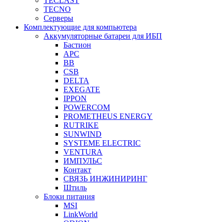
TECLAST
TECNO
Серверы
Комплектующие для компьютера
Аккумуляторные батареи для ИБП
Бастион
APC
BB
CSB
DELTA
EXEGATE
IPPON
POWERCOM
PROMETHEUS ENERGY
RUTRIKE
SUNWIND
SYSTEME ELECTRIC
VENTURA
ИМПУЛЬС
Контакт
СВЯЗЬ ИНЖИНИРИНГ
Штиль
Блоки питания
MSI
LinkWorld