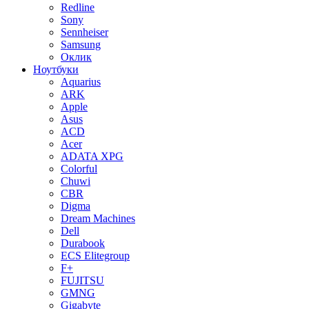
Redline
Sony
Sennheiser
Samsung
Оклик
Ноутбуки
Aquarius
ARK
Apple
Asus
ACD
Acer
ADATA XPG
Colorful
Chuwi
CBR
Digma
Dream Machines
Dell
Durabook
ECS Elitegroup
F+
FUJITSU
GMNG
Gigabyte