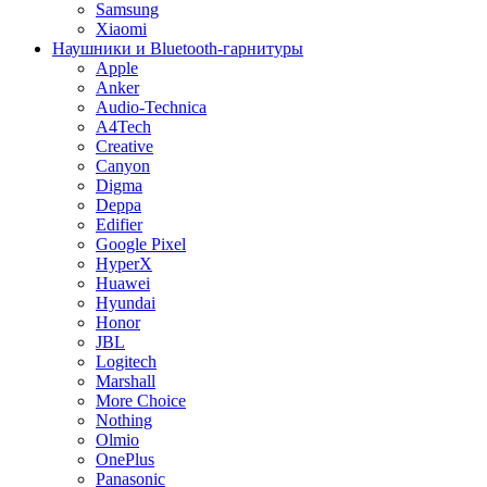
Samsung
Xiaomi
Наушники и Bluetooth-гарнитуры
Apple
Anker
Audio-Technica
A4Tech
Creative
Canyon
Digma
Deppa
Edifier
Google Pixel
HyperX
Huawei
Hyundai
Honor
JBL
Logitech
Marshall
More Choice
Nothing
Olmio
OnePlus
Panasonic