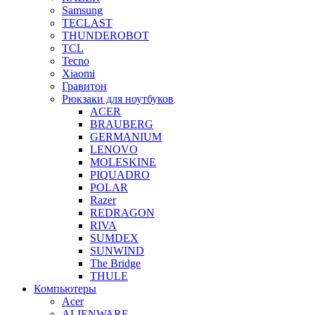
Samsung
TECLAST
THUNDEROBOT
TCL
Tecno
Xiaomi
Гравитон
Рюкзаки для ноутбуков
ACER
BRAUBERG
GERMANIUM
LENOVO
MOLESKINE
PIQUADRO
POLAR
Razer
REDRAGON
RIVA
SUMDEX
SUNWIND
The Bridge
THULE
Компьютеры
Acer
ALIENWARE