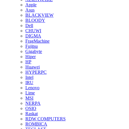
Apple
Asus
BLACKVIEW
BLOODY
Dell
CHUWI
DIGMA
FragMachine
Fujitsu
Gigabyte
Hiper
HP
Huawei
HYPERPC
Intel
IRU
Lenovo
Lime
MSI
NERPA
OSIO
Raskat
RDW COMPUTERS
ROMBICA