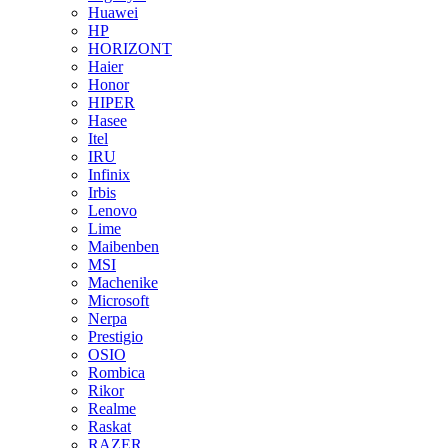
Huawei
HP
HORIZONT
Haier
Honor
HIPER
Hasee
Itel
IRU
Infinix
Irbis
Lenovo
Lime
Maibenben
MSI
Machenike
Microsoft
Nerpa
Prestigio
OSIO
Rombica
Rikor
Realme
Raskat
RAZER