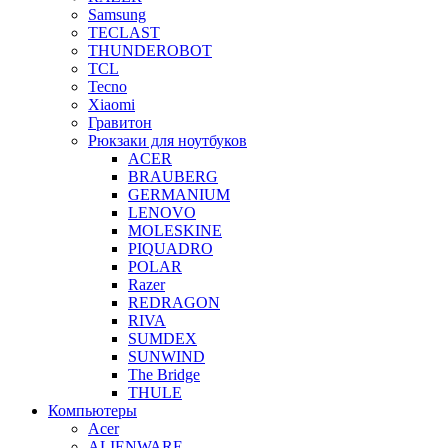
Samsung
TECLAST
THUNDEROBOT
TCL
Tecno
Xiaomi
Гравитон
Рюкзаки для ноутбуков
ACER
BRAUBERG
GERMANIUM
LENOVO
MOLESKINE
PIQUADRO
POLAR
Razer
REDRAGON
RIVA
SUMDEX
SUNWIND
The Bridge
THULE
Компьютеры
Acer
ALIENWARE