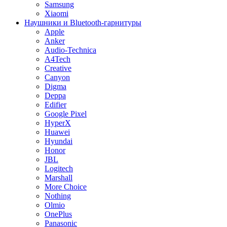
Samsung
Xiaomi
Наушники и Bluetooth-гарнитуры
Apple
Anker
Audio-Technica
A4Tech
Creative
Canyon
Digma
Deppa
Edifier
Google Pixel
HyperX
Huawei
Hyundai
Honor
JBL
Logitech
Marshall
More Choice
Nothing
Olmio
OnePlus
Panasonic