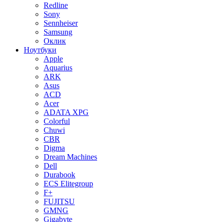
Redline
Sony
Sennheiser
Samsung
Оклик
Ноутбуки
Apple
Aquarius
ARK
Asus
ACD
Acer
ADATA XPG
Colorful
Chuwi
CBR
Digma
Dream Machines
Dell
Durabook
ECS Elitegroup
F+
FUJITSU
GMNG
Gigabyte