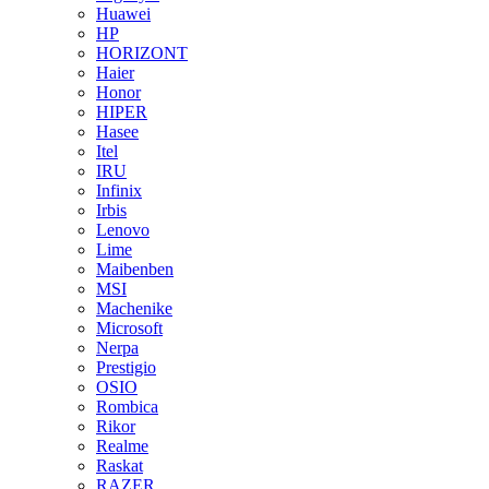
Huawei
HP
HORIZONT
Haier
Honor
HIPER
Hasee
Itel
IRU
Infinix
Irbis
Lenovo
Lime
Maibenben
MSI
Machenike
Microsoft
Nerpa
Prestigio
OSIO
Rombica
Rikor
Realme
Raskat
RAZER