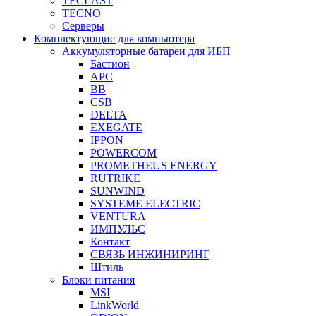
TECLAST
TECNO
Серверы
Комплектующие для компьютера
Аккумуляторные батареи для ИБП
Бастион
APC
BB
CSB
DELTA
EXEGATE
IPPON
POWERCOM
PROMETHEUS ENERGY
RUTRIKE
SUNWIND
SYSTEME ELECTRIC
VENTURA
ИМПУЛЬС
Контакт
СВЯЗЬ ИНЖИНИРИНГ
Штиль
Блоки питания
MSI
LinkWorld