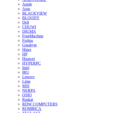
Apple
Asus
BLACKVIEW
BLOODY
Dell
CHUWI
DIGMA
FragMachine
Fujitsu
Gigabyte
Hiper
HP
Huawei
HYPERPC
Intel
IRU
Lenovo
Lime
MSI
NERPA
OSIO
Raskat
RDW COMPUTERS
ROMBICA