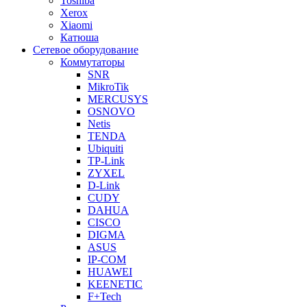
Toshiba
Xerox
Xiaomi
Катюша
Сетевое оборудование
Коммутаторы
SNR
MikroTik
MERCUSYS
OSNOVO
Netis
TENDA
Ubiquiti
TP-Link
ZYXEL
D-Link
CUDY
DAHUA
CISCO
DIGMA
ASUS
IP-COM
HUAWEI
KEENETIC
F+Tech