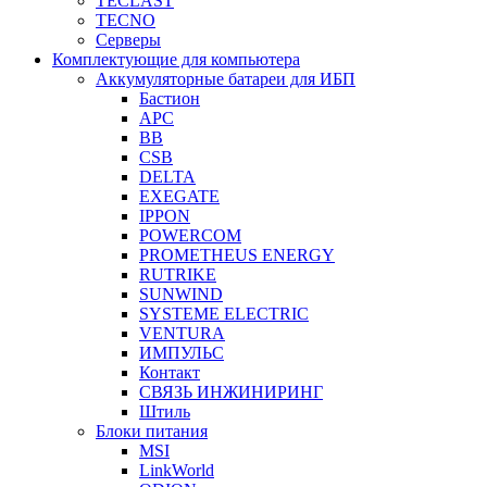
TECLAST
TECNO
Серверы
Комплектующие для компьютера
Аккумуляторные батареи для ИБП
Бастион
APC
BB
CSB
DELTA
EXEGATE
IPPON
POWERCOM
PROMETHEUS ENERGY
RUTRIKE
SUNWIND
SYSTEME ELECTRIC
VENTURA
ИМПУЛЬС
Контакт
СВЯЗЬ ИНЖИНИРИНГ
Штиль
Блоки питания
MSI
LinkWorld