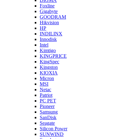
DIGMA
Foxline
Gigabyte
GOODRAM
Hikvision
HP
INDILINX
Innodisk
Intel
Kimtigo
KINGPRICE
KingSpec
Kingston
KIOXIA
Micron
MSI
Netac
Patriot
PC PET
Pioneer
Samsung
SanDisk
Seagate
Silicon Power
SUNWIND