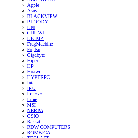
Apple
Asus
BLACKVIEW
BLOODY
Dell
CHUWI
DIGMA
FragMachine
Fujitsu
Gigabyte
Hiper
HP
Huawei
HYPERPC
Intel
IRU
Lenovo
Lime
MSI
NERPA
OSIO
Raskat
RDW COMPUTERS
ROMBICA