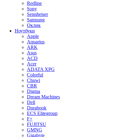
Redline
Sony
Sennheiser
Samsung
Оклик
Ноутбуки
Apple
Aquarius
ARK
Asus
ACD
Acer
ADATA XPG
Colorful
Chuwi
CBR
Digma
Dream Machines
Dell
Durabook
ECS Elitegroup
F+
FUJITSU
GMNG
Gigabyte