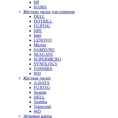
HP
HAMA
Жёсткие диски для серверов
DELL
DOTHILL
FUJITSU
HPE
Intel
LENOVO
Micron
SAMSUNG
SEAGATE
SUPERMICRO
SYNOLOGY
TOSHIBA
WD
Жёсткие диски
A-DATA
FUJITSU
Seagate
DELL
Toshiba
Transcend
WD
Звуковые карты