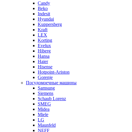
Candy
Beko
Indesit
Hyundai
Kuppersberg
Kraft
LEX
Korting
Evelux
Hiberg
Hansa
Haier
Hisense
Hotpoint-Ariston
Gorenje
Посудомоечные машины
Samsung
Siemens
Schaub Lorenz
SMEG
Midea
Miele
LG
Maunfeld
NEFF