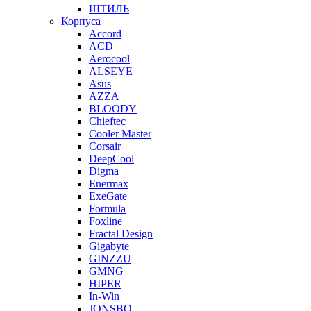
ШТИЛЬ
Корпуса
Accord
ACD
Aerocool
ALSEYE
Asus
AZZA
BLOODY
Chieftec
Cooler Master
Corsair
DeepCool
Digma
Enermax
ExeGate
Formula
Foxline
Fractal Design
Gigabyte
GINZZU
GMNG
HIPER
In-Win
JONSBO