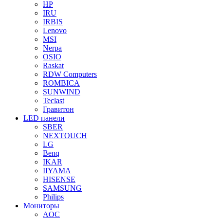
HP
IRU
IRBIS
Lenovo
MSI
Nerpa
OSIO
Raskat
RDW Computers
ROMBICA
SUNWIND
Teclast
Гравитон
LED панели
SBER
NEXTOUCH
LG
Benq
IKAR
IIYAMA
HISENSE
SAMSUNG
Philips
Мониторы
AOC