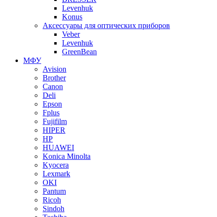
Levenhuk
Konus
Аксессуары для оптических приборов
Veber
Levenhuk
GreenBean
МФУ
Avision
Brother
Canon
Deli
Epson
Fplus
Fujifilm
HIPER
HP
HUAWEI
Konica Minolta
Kyocera
Lexmark
OKI
Pantum
Ricoh
Sindoh