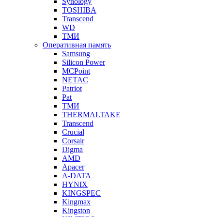
Synology
TOSHIBA
Transcend
WD
ТМИ
Оперативная память
Samsung
Silicon Power
MCPoint
NETAC
Patriot
Pat
ТМИ
THERMALTAKE
Transcend
Crucial
Corsair
Digma
AMD
Apacer
A-DATA
HYNIX
KINGSPEC
Kingmax
Kingston