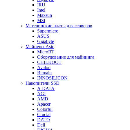
IRU
Intel
Maxsun
MSI
Материнские платы для серверов
Supermicro
ASUS
Gigabyte
Майнеры Asic
MicroBT
Оборудование для майнинга
CHILKOOT
Avalon
Bitmain
INNOSILICON
Накопители SSD
A-DATA
AGI
AMD
Apacer
Colorful
Crucial
DATO
Dell