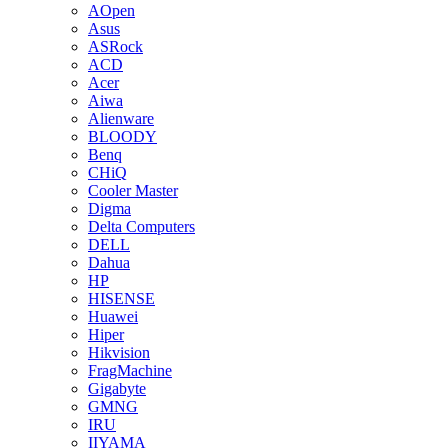
AOpen
Asus
ASRock
ACD
Acer
Aiwa
Alienware
BLOODY
Benq
CHiQ
Cooler Master
Digma
Delta Computers
DELL
Dahua
HP
HISENSE
Huawei
Hiper
Hikvision
FragMachine
Gigabyte
GMNG
IRU
IIYAMA