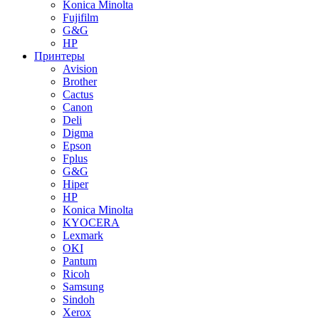
Konica Minolta
Fujifilm
G&G
HP
Принтеры
Avision
Brother
Cactus
Canon
Deli
Digma
Epson
Fplus
G&G
Hiper
HP
Konica Minolta
KYOCERA
Lexmark
OKI
Pantum
Ricoh
Samsung
Sindoh
Xerox