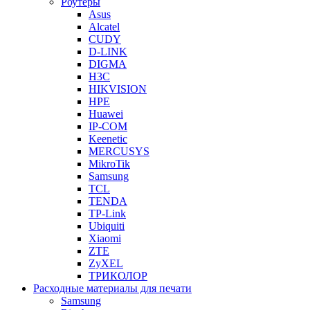
Роутеры
Asus
Alcatel
CUDY
D-LINK
DIGMA
H3C
HIKVISION
HPE
Huawei
IP-COM
Keenetic
MERCUSYS
MikroTik
Samsung
TCL
TENDA
TP-Link
Ubiquiti
Xiaomi
ZTE
ZyXEL
ТРИКОЛОР
Расходные материалы для печати
Samsung