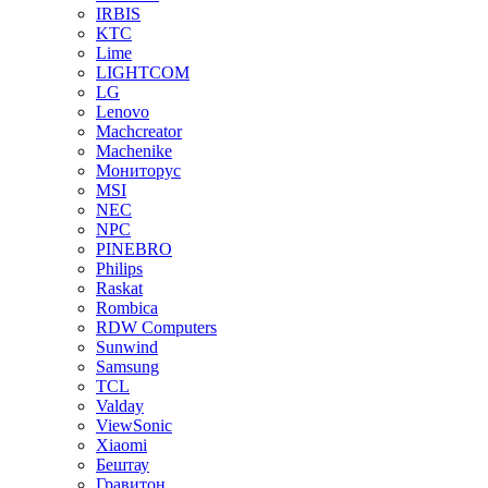
IRBIS
KTC
Lime
LIGHTCOM
LG
Lenovo
Machcreator
Machenike
Мониторус
MSI
NEC
NPC
PINEBRO
Philips
Raskat
Rombica
RDW Computers
Sunwind
Samsung
TCL
Valday
ViewSonic
Xiaomi
Бештау
Гравитон