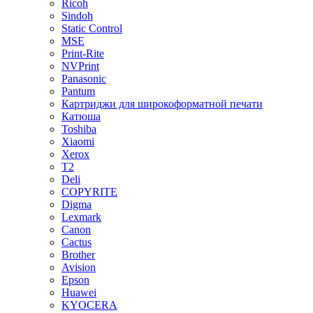
Ricoh
Sindoh
Static Control
MSE
Print-Rite
NVPrint
Panasonic
Pantum
Картриджи для широкоформатной печати
Катюша
Toshiba
Xiaomi
Xerox
T2
Deli
COPYRITE
Digma
Lexmark
Canon
Cactus
Brother
Avision
Epson
Huawei
KYOCERA