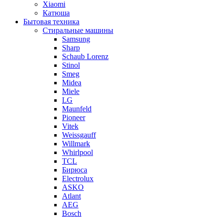
Xiaomi
Катюша
Бытовая техника
Стиральные машины
Samsung
Sharp
Schaub Lorenz
Stinol
Smeg
Midea
Miele
LG
Maunfeld
Pioneer
Vitek
Weissgauff
Willmark
Whirlpool
TCL
Бирюса
Electrolux
ASKO
Atlant
AEG
Bosch