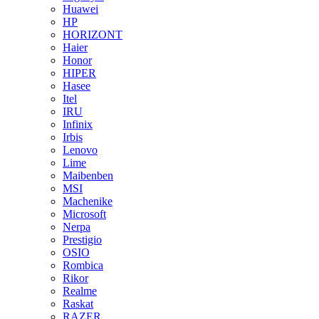
Huawei
HP
HORIZONT
Haier
Honor
HIPER
Hasee
Itel
IRU
Infinix
Irbis
Lenovo
Lime
Maibenben
MSI
Machenike
Microsoft
Nerpa
Prestigio
OSIO
Rombica
Rikor
Realme
Raskat
RAZER