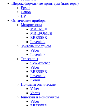
Широкоформатные принтеры (плоттеры)
Epson
Canon
HP
Оптические приборы
Микроскопы
МИКМЕД
МИКРОМЕД
BRESSER
Levenhuk
Зрительные трубы
Veber
Levenhuk
Телескопы
Sky-Watcher
Veber
BRESSER
Levenhuk
Konus
Прицелы оптические
Veber
Vortex
Бинокли и монокуляры
Veber
BRESSER