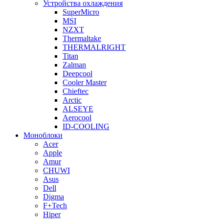
Устройства охлаждения
SuperMicro
MSI
NZXT
Thermaltake
THERMALRIGHT
Titan
Zalman
Deepcool
Cooler Master
Chieftec
Arctic
ALSEYE
Aerocool
ID-COOLING
Моноблоки
Acer
Apple
Amur
CHUWI
Asus
Dell
Digma
F+Tech
Hiper