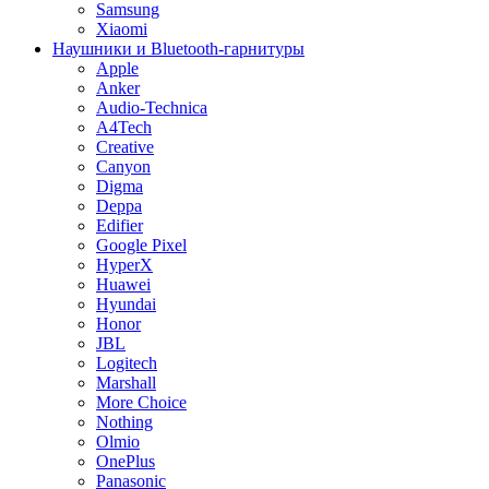
Samsung
Xiaomi
Наушники и Bluetooth-гарнитуры
Apple
Anker
Audio-Technica
A4Tech
Creative
Canyon
Digma
Deppa
Edifier
Google Pixel
HyperX
Huawei
Hyundai
Honor
JBL
Logitech
Marshall
More Choice
Nothing
Olmio
OnePlus
Panasonic