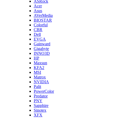
ASRock
Acer
Asus
AVerMedia
BIOSTAR
Colorful
CBR
Dell
EVGA
Gainward
Gigabyte
INNO3D
HP
Maxsun
KFA2
MSI
Matrox
NVIDIA
Palit
PowerColor
Predator
PNY
Sapphire
Sinotex
XFX