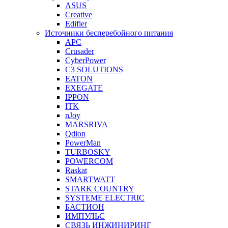
ASUS
Creative
Edifier
Источники бесперебойного питания
APC
Crusader
CyberPower
C3 SOLUTIONS
EATON
EXEGATE
IPPON
ITK
nJoy
MARSRIVA
Qdion
PowerMan
TURBOSKY
POWERCOM
Raskat
SMARTWATT
STARK COUNTRY
SYSTEME ELECTRIC
БАСТИОН
ИМПУЛЬС
СВЯЗЬ ИНЖИНИРИНГ