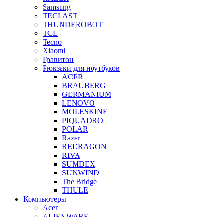
Samsung
TECLAST
THUNDEROBOT
TCL
Tecno
Xiaomi
Гравитон
Рюкзаки для ноутбуков
ACER
BRAUBERG
GERMANIUM
LENOVO
MOLESKINE
PIQUADRO
POLAR
Razer
REDRAGON
RIVA
SUMDEX
SUNWIND
The Bridge
THULE
Компьютеры
Acer
ALIENWARE