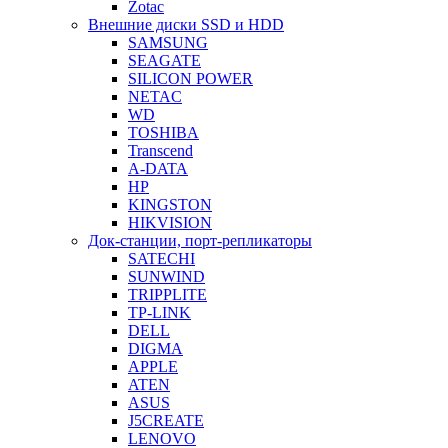
Zotac
Внешние диски SSD и HDD
SAMSUNG
SEAGATE
SILICON POWER
NETAC
WD
TOSHIBA
Transcend
A-DATA
HP
KINGSTON
HIKVISION
Док-станции, порт-репликаторы
SATECHI
SUNWIND
TRIPPLITE
TP-LINK
DELL
DIGMA
APPLE
ATEN
ASUS
J5CREATE
LENOVO