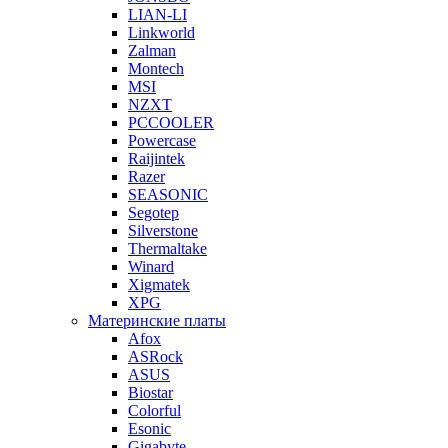
LIAN-LI
Linkworld
Zalman
Montech
MSI
NZXT
PCCOOLER
Powercase
Raijintek
Razer
SEASONIC
Segotep
Silverstone
Thermaltake
Winard
Xigmatek
XPG
Материнские платы
Afox
ASRock
ASUS
Biostar
Colorful
Esonic
Gigabyte