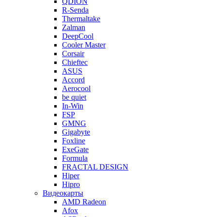
QDION
R-Senda
Thermaltake
Zalman
DeepCool
Cooler Master
Corsair
Chieftec
ASUS
Accord
Aerocool
be quiet
In-Win
FSP
GMNG
Gigabyte
Foxline
ExeGate
Formula
FRACTAL DESIGN
Hiper
Hipro
Видеокарты
AMD Radeon
Afox