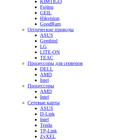
KIMTIGO
Fujitsu
GEIL
Hikvision
GoodRam
Оптические приводы
ASUS
Gembird
LG
LITE-ON
TEAC
Процессоры для серверов
DELL
AMD
Intel
Процессоры
AMD
Intel
Сетевые карты
ASUS
D-Link
Intel
Tenda
TP-Link
ZyXEL