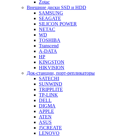
Zotac
Внешние диски SSD и HDD
SAMSUNG
SEAGATE
SILICON POWER
NETAC
WD
TOSHIBA
Transcend
A-DATA
HP
KINGSTON
HIKVISION
Док-станции, порт-репликаторы
SATECHI
SUNWIND
TRIPPLITE
TP-LINK
DELL
DIGMA
APPLE
ATEN
ASUS
J5CREATE
LENOVO