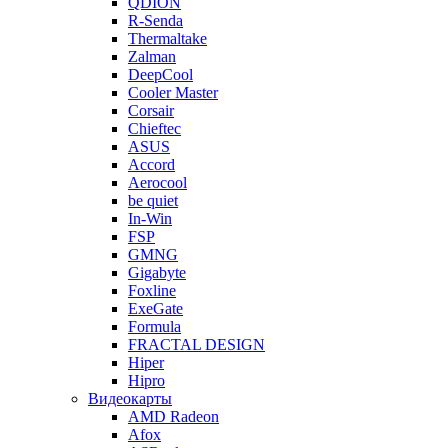
QDION
R-Senda
Thermaltake
Zalman
DeepCool
Cooler Master
Corsair
Chieftec
ASUS
Accord
Aerocool
be quiet
In-Win
FSP
GMNG
Gigabyte
Foxline
ExeGate
Formula
FRACTAL DESIGN
Hiper
Hipro
Видеокарты
AMD Radeon
Afox