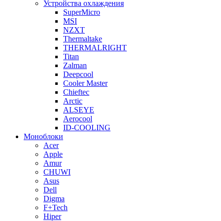
Устройства охлаждения
SuperMicro
MSI
NZXT
Thermaltake
THERMALRIGHT
Titan
Zalman
Deepcool
Cooler Master
Chieftec
Arctic
ALSEYE
Aerocool
ID-COOLING
Моноблоки
Acer
Apple
Amur
CHUWI
Asus
Dell
Digma
F+Tech
Hiper