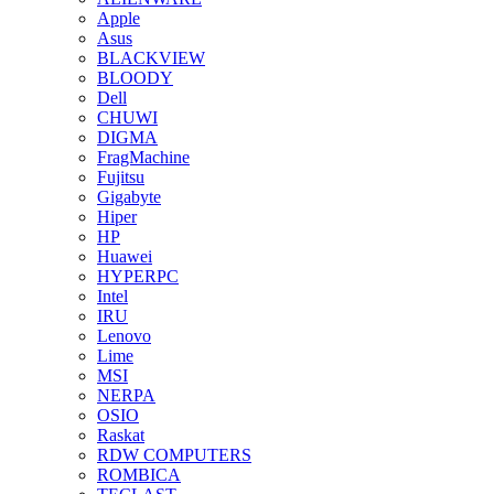
Apple
Asus
BLACKVIEW
BLOODY
Dell
CHUWI
DIGMA
FragMachine
Fujitsu
Gigabyte
Hiper
HP
Huawei
HYPERPC
Intel
IRU
Lenovo
Lime
MSI
NERPA
OSIO
Raskat
RDW COMPUTERS
ROMBICA