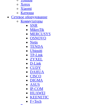
Toshiba
Xerox
Xiaomi
Катюша
Сетевое оборудование
Коммутаторы
SNR
MikroTik
MERCUSYS
OSNOVO
Netis
TENDA
Ubiquiti
TP-Link
ZYXEL
D-Link
CUDY
DAHUA
CISCO
DIGMA
ASUS
IP-COM
HUAWEI
KEENETIC
F+Tech