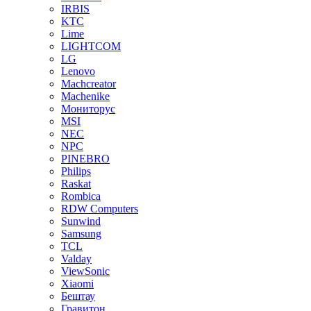
IRBIS
KTC
Lime
LIGHTCOM
LG
Lenovo
Machcreator
Machenike
Мониторус
MSI
NEC
NPC
PINEBRO
Philips
Raskat
Rombica
RDW Computers
Sunwind
Samsung
TCL
Valday
ViewSonic
Xiaomi
Бештау
Гравитон