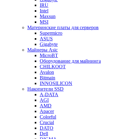
IRU
Intel
Maxsun
MSI
Материнские платы для серверов
Supermicro
ASUS
Gigabyte
Майнеры Asic
MicroBT
Оборудование для майнинга
CHILKOOT
Avalon
Bitmain
INNOSILICON
Накопители SSD
A-DATA
AGI
AMD
Apacer
Colorful
Crucial
DATO
Dell