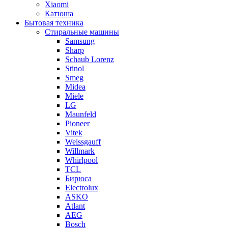
Xiaomi
Катюша
Бытовая техника
Стиральные машины
Samsung
Sharp
Schaub Lorenz
Stinol
Smeg
Midea
Miele
LG
Maunfeld
Pioneer
Vitek
Weissgauff
Willmark
Whirlpool
TCL
Бирюса
Electrolux
ASKO
Atlant
AEG
Bosch