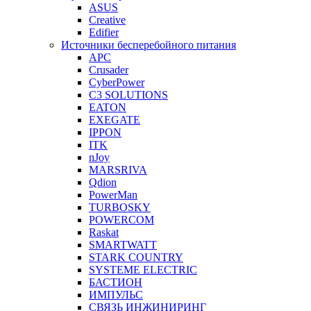
ASUS
Creative
Edifier
Источники бесперебойного питания
APC
Crusader
CyberPower
C3 SOLUTIONS
EATON
EXEGATE
IPPON
ITK
nJoy
MARSRIVA
Qdion
PowerMan
TURBOSKY
POWERCOM
Raskat
SMARTWATT
STARK COUNTRY
SYSTEME ELECTRIC
БАСТИОН
ИМПУЛЬС
СВЯЗЬ ИНЖИНИРИНГ