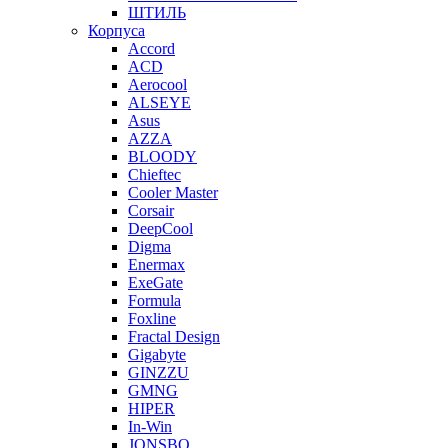
ШТИЛЬ
Корпуса
Accord
ACD
Aerocool
ALSEYE
Asus
AZZA
BLOODY
Chieftec
Cooler Master
Corsair
DeepCool
Digma
Enermax
ExeGate
Formula
Foxline
Fractal Design
Gigabyte
GINZZU
GMNG
HIPER
In-Win
JONSBO