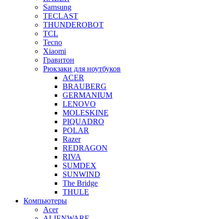
Samsung
TECLAST
THUNDEROBOT
TCL
Tecno
Xiaomi
Гравитон
Рюкзаки для ноутбуков
ACER
BRAUBERG
GERMANIUM
LENOVO
MOLESKINE
PIQUADRO
POLAR
Razer
REDRAGON
RIVA
SUMDEX
SUNWIND
The Bridge
THULE
Компьютеры
Acer
ALIENWARE