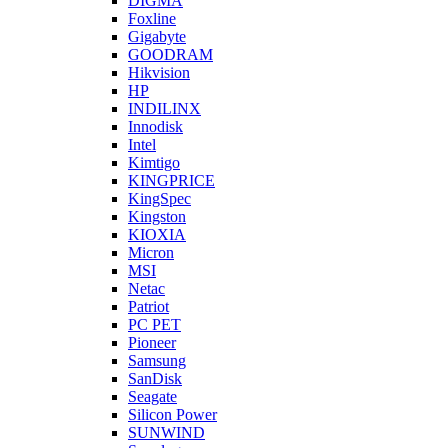
DIGMA
Foxline
Gigabyte
GOODRAM
Hikvision
HP
INDILINX
Innodisk
Intel
Kimtigo
KINGPRICE
KingSpec
Kingston
KIOXIA
Micron
MSI
Netac
Patriot
PC PET
Pioneer
Samsung
SanDisk
Seagate
Silicon Power
SUNWIND