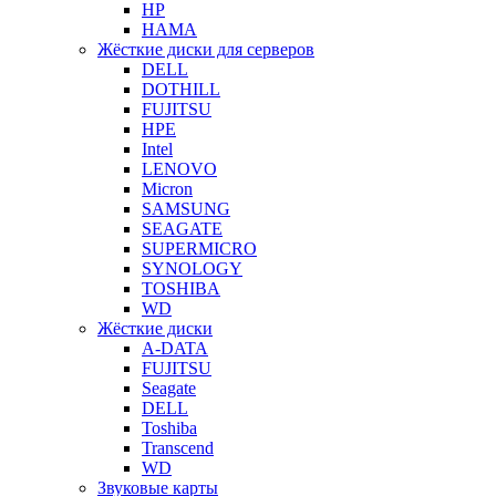
HP
HAMA
Жёсткие диски для серверов
DELL
DOTHILL
FUJITSU
HPE
Intel
LENOVO
Micron
SAMSUNG
SEAGATE
SUPERMICRO
SYNOLOGY
TOSHIBA
WD
Жёсткие диски
A-DATA
FUJITSU
Seagate
DELL
Toshiba
Transcend
WD
Звуковые карты