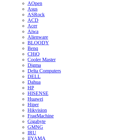
AOpen
Asus
ASRock
ACD
Acer
Aiwa
Alienware
BLOODY
Benq
CHiQ
Cooler Master
Digma
Delta Computers
DELL
Dahua
HP
HISENSE
Huawei
Hiper
Hikvision
FragMachine
Gigabyte
GMNG
IRU
IIYAMA