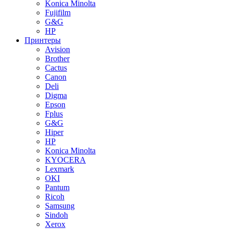
Konica Minolta
Fujifilm
G&G
HP
Принтеры
Avision
Brother
Cactus
Canon
Deli
Digma
Epson
Fplus
G&G
Hiper
HP
Konica Minolta
KYOCERA
Lexmark
OKI
Pantum
Ricoh
Samsung
Sindoh
Xerox