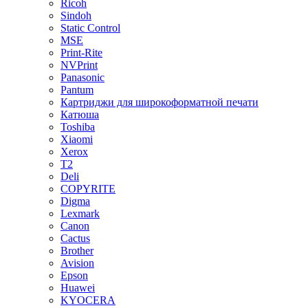
Ricoh
Sindoh
Static Control
MSE
Print-Rite
NVPrint
Panasonic
Pantum
Картриджи для широкоформатной печати
Катюша
Toshiba
Xiaomi
Xerox
T2
Deli
COPYRITE
Digma
Lexmark
Canon
Cactus
Brother
Avision
Epson
Huawei
KYOCERA