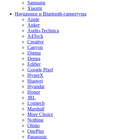
Samsung
Xiaomi
Наушники и Bluetooth-гарнитуры
Apple
Anker
Audio-Technica
A4Tech
Creative
Canyon
Digma
Deppa
Edifier
Google Pixel
HyperX
Huawei
Hyundai
Honor
JBL
Logitech
Marshall
More Choice
Nothing
Olmio
OnePlus
Panasonic