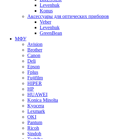
Levenhuk
Konus
Аксессуары для оптических приборов
Veber
Levenhuk
GreenBean
МФУ
Avision
Brother
Canon
Deli
Epson
Fplus
Fujifilm
HIPER
HP
HUAWEI
Konica Minolta
Kyocera
Lexmark
OKI
Pantum
Ricoh
Sindoh