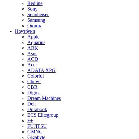
Redline
Sony
Sennheiser
Samsung
Оклик
Ноутбуки
Apple
Aquarius
ARK
Asus
ACD
Acer
ADATA XPG
Colorful
Chuwi
CBR
Digma
Dream Machines
Dell
Durabook
ECS Elitegroup
F+
FUJITSU
GMNG
Gigabyte