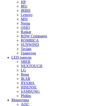
HP
IRU
IRBIS
Lenovo
MSI
Nerpa
OSIO
Raskat
RDW Computers
ROMBICA
SUNWIND
Teclast
Гравитон
LED панели
SBER
NEXTOUCH
LG
Benq
IKAR
IIYAMA
HISENSE
SAMSUNG
Philips
Мониторы
AOC