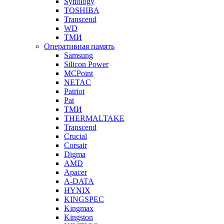
Synology
TOSHIBA
Transcend
WD
ТМИ
Оперативная память
Samsung
Silicon Power
MCPoint
NETAC
Patriot
Pat
ТМИ
THERMALTAKE
Transcend
Crucial
Corsair
Digma
AMD
Apacer
A-DATA
HYNIX
KINGSPEC
Kingmax
Kingston