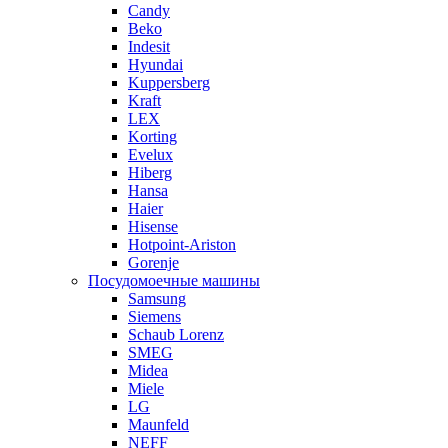
Candy
Beko
Indesit
Hyundai
Kuppersberg
Kraft
LEX
Korting
Evelux
Hiberg
Hansa
Haier
Hisense
Hotpoint-Ariston
Gorenje
Посудомоечные машины
Samsung
Siemens
Schaub Lorenz
SMEG
Midea
Miele
LG
Maunfeld
NEFF