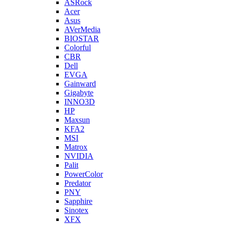
ASRock
Acer
Asus
AVerMedia
BIOSTAR
Colorful
CBR
Dell
EVGA
Gainward
Gigabyte
INNO3D
HP
Maxsun
KFA2
MSI
Matrox
NVIDIA
Palit
PowerColor
Predator
PNY
Sapphire
Sinotex
XFX