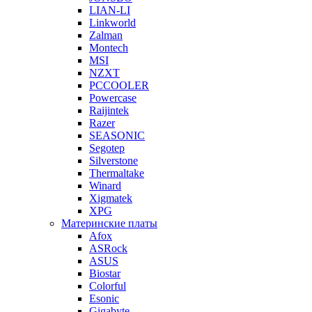
LIAN-LI
Linkworld
Zalman
Montech
MSI
NZXT
PCCOOLER
Powercase
Raijintek
Razer
SEASONIC
Segotep
Silverstone
Thermaltake
Winard
Xigmatek
XPG
Материнские платы
Afox
ASRock
ASUS
Biostar
Colorful
Esonic
Gigabyte