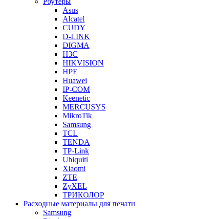
Роутеры
Asus
Alcatel
CUDY
D-LINK
DIGMA
H3C
HIKVISION
HPE
Huawei
IP-COM
Keenetic
MERCUSYS
MikroTik
Samsung
TCL
TENDA
TP-Link
Ubiquiti
Xiaomi
ZTE
ZyXEL
ТРИКОЛОР
Расходные материалы для печати
Samsung