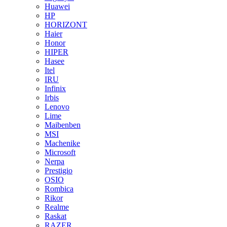
Huawei
HP
HORIZONT
Haier
Honor
HIPER
Hasee
Itel
IRU
Infinix
Irbis
Lenovo
Lime
Maibenben
MSI
Machenike
Microsoft
Nerpa
Prestigio
OSIO
Rombica
Rikor
Realme
Raskat
RAZER