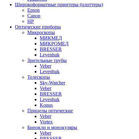
Широкоформатные принтеры (плоттеры)
Epson
Canon
HP
Оптические приборы
Микроскопы
МИКМЕД
МИКРОМЕД
BRESSER
Levenhuk
Зрительные трубы
Veber
Levenhuk
Телескопы
Sky-Watcher
Veber
BRESSER
Levenhuk
Konus
Прицелы оптические
Veber
Vortex
Бинокли и монокуляры
Veber
BRESSER