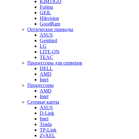
KIMTIGO
Fujitsu
GEIL
Hikvision
GoodRam
Оптические приводы
ASUS
Gembird
LG
LITE-ON
TEAC
Процессоры для серверов
DELL
AMD
Intel
Процессоры
AMD
Intel
Сетевые карты
ASUS
D-Link
Intel
Tenda
TP-Link
ZyXEL