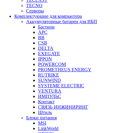
TECLAST
TECNO
Серверы
Комплектующие для компьютера
Аккумуляторные батареи для ИБП
Бастион
APC
BB
CSB
DELTA
EXEGATE
IPPON
POWERCOM
PROMETHEUS ENERGY
RUTRIKE
SUNWIND
SYSTEME ELECTRIC
VENTURA
ИМПУЛЬС
Контакт
СВЯЗЬ ИНЖИНИРИНГ
Штиль
Блоки питания
MSI
LinkWorld