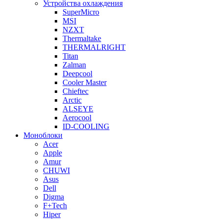
Устройства охлаждения
SuperMicro
MSI
NZXT
Thermaltake
THERMALRIGHT
Titan
Zalman
Deepcool
Cooler Master
Chieftec
Arctic
ALSEYE
Aerocool
ID-COOLING
Моноблоки
Acer
Apple
Amur
CHUWI
Asus
Dell
Digma
F+Tech
Hiper