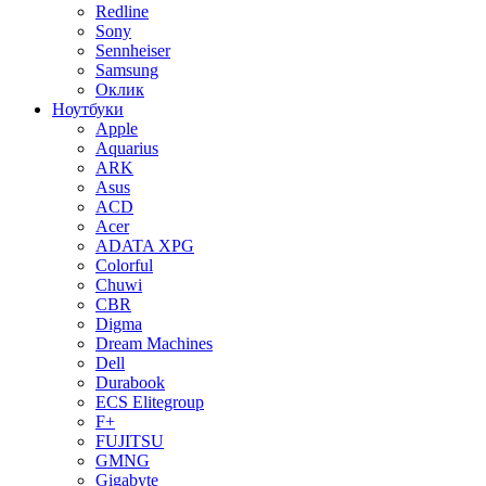
Redline
Sony
Sennheiser
Samsung
Оклик
Ноутбуки
Apple
Aquarius
ARK
Asus
ACD
Acer
ADATA XPG
Colorful
Chuwi
CBR
Digma
Dream Machines
Dell
Durabook
ECS Elitegroup
F+
FUJITSU
GMNG
Gigabyte