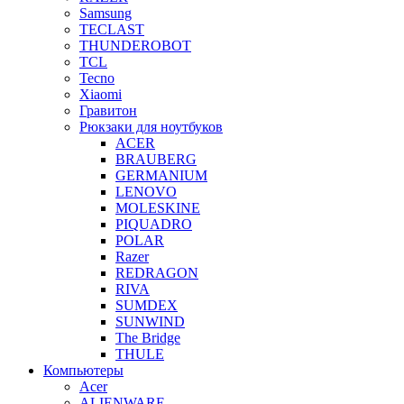
Samsung
TECLAST
THUNDEROBOT
TCL
Tecno
Xiaomi
Гравитон
Рюкзаки для ноутбуков
ACER
BRAUBERG
GERMANIUM
LENOVO
MOLESKINE
PIQUADRO
POLAR
Razer
REDRAGON
RIVA
SUMDEX
SUNWIND
The Bridge
THULE
Компьютеры
Acer
ALIENWARE