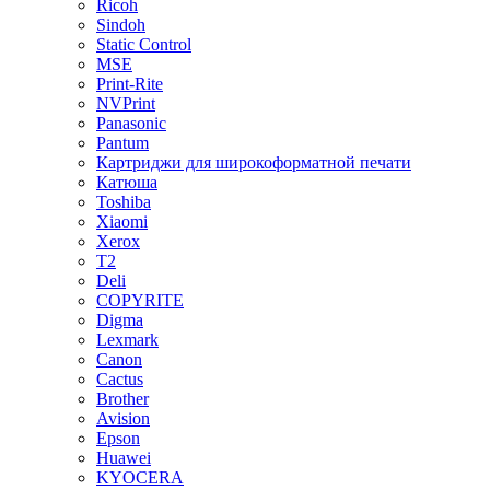
Ricoh
Sindoh
Static Control
MSE
Print-Rite
NVPrint
Panasonic
Pantum
Картриджи для широкоформатной печати
Катюша
Toshiba
Xiaomi
Xerox
T2
Deli
COPYRITE
Digma
Lexmark
Canon
Cactus
Brother
Avision
Epson
Huawei
KYOCERA