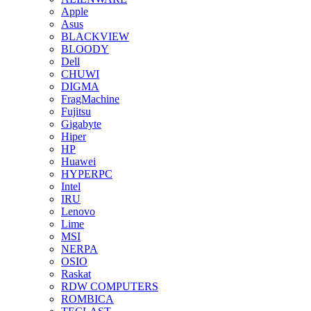
Apple
Asus
BLACKVIEW
BLOODY
Dell
CHUWI
DIGMA
FragMachine
Fujitsu
Gigabyte
Hiper
HP
Huawei
HYPERPC
Intel
IRU
Lenovo
Lime
MSI
NERPA
OSIO
Raskat
RDW COMPUTERS
ROMBICA