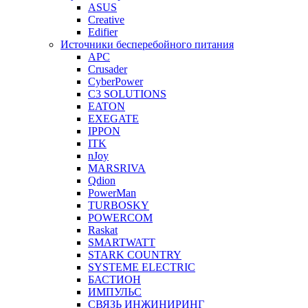
ASUS
Creative
Edifier
Источники бесперебойного питания
APC
Crusader
CyberPower
C3 SOLUTIONS
EATON
EXEGATE
IPPON
ITK
nJoy
MARSRIVA
Qdion
PowerMan
TURBOSKY
POWERCOM
Raskat
SMARTWATT
STARK COUNTRY
SYSTEME ELECTRIC
БАСТИОН
ИМПУЛЬС
СВЯЗЬ ИНЖИНИРИНГ