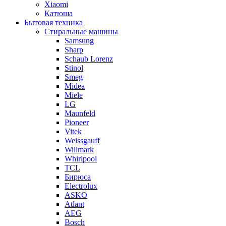
Xiaomi
Катюша
Бытовая техника
Стиральные машины
Samsung
Sharp
Schaub Lorenz
Stinol
Smeg
Midea
Miele
LG
Maunfeld
Pioneer
Vitek
Weissgauff
Willmark
Whirlpool
TCL
Бирюса
Electrolux
ASKO
Atlant
AEG
Bosch