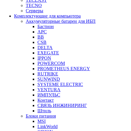
TECLAST
TECNO
Серверы
Комплектующие для компьютера
Аккумуляторные батареи для ИБП
Бастион
APC
BB
CSB
DELTA
EXEGATE
IPPON
POWERCOM
PROMETHEUS ENERGY
RUTRIKE
SUNWIND
SYSTEME ELECTRIC
VENTURA
ИМПУЛЬС
Контакт
СВЯЗЬ ИНЖИНИРИНГ
Штиль
Блоки питания
MSI
LinkWorld