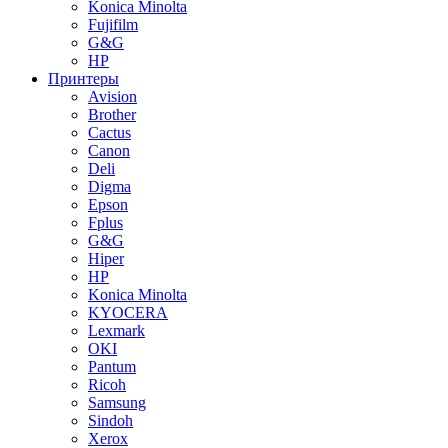
Konica Minolta
Fujifilm
G&G
HP
Принтеры
Avision
Brother
Cactus
Canon
Deli
Digma
Epson
Fplus
G&G
Hiper
HP
Konica Minolta
KYOCERA
Lexmark
OKI
Pantum
Ricoh
Samsung
Sindoh
Xerox