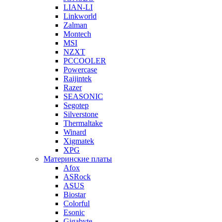
LIAN-LI
Linkworld
Zalman
Montech
MSI
NZXT
PCCOOLER
Powercase
Raijintek
Razer
SEASONIC
Segotep
Silverstone
Thermaltake
Winard
Xigmatek
XPG
Материнские платы
Afox
ASRock
ASUS
Biostar
Colorful
Esonic
Gigabyte