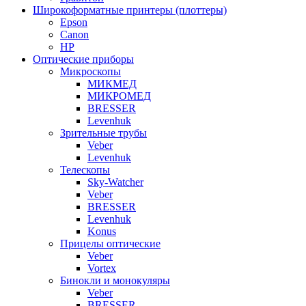
Широкоформатные принтеры (плоттеры)
Epson
Canon
HP
Оптические приборы
Микроскопы
МИКМЕД
МИКРОМЕД
BRESSER
Levenhuk
Зрительные трубы
Veber
Levenhuk
Телескопы
Sky-Watcher
Veber
BRESSER
Levenhuk
Konus
Прицелы оптические
Veber
Vortex
Бинокли и монокуляры
Veber
BRESSER