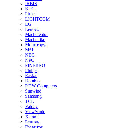
IRBIS
KTC
Lime
LIGHTCOM
LG
Lenovo
Machcreator
Machenike
Мониторус
MSI
NEC
NPC
PINEBRO
Philips
Raskat
Rombica
RDW Computers
Sunwind
Samsung
TCL
Valday
ViewSonic
Xiaomi
Бештау
Гравитон