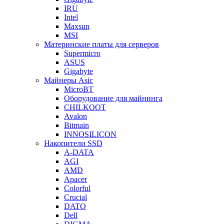
IRU
Intel
Maxsun
MSI
Материнские платы для серверов
Supermicro
ASUS
Gigabyte
Майнеры Asic
MicroBT
Оборудование для майнинга
CHILKOOT
Avalon
Bitmain
INNOSILICON
Накопители SSD
A-DATA
AGI
AMD
Apacer
Colorful
Crucial
DATO
Dell