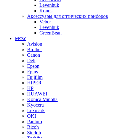
Levenhuk
Konus
Аксессуары для оптических приборов
Veber
Levenhuk
GreenBean
МФУ
Avision
Brother
Canon
Deli
Epson
Fplus
Fujifilm
HIPER
HP
HUAWEI
Konica Minolta
Kyocera
Lexmark
OKI
Pantum
Ricoh
Sindoh