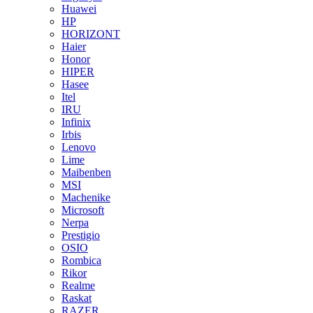
Huawei
HP
HORIZONT
Haier
Honor
HIPER
Hasee
Itel
IRU
Infinix
Irbis
Lenovo
Lime
Maibenben
MSI
Machenike
Microsoft
Nerpa
Prestigio
OSIO
Rombica
Rikor
Realme
Raskat
RAZER