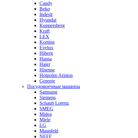
Candy
Beko
Indesit
Hyundai
Kuppersberg
Kraft
LEX
Korting
Evelux
Hiberg
Hansa
Haier
Hisense
Hotpoint-Ariston
Gorenje
Посудомоечные машины
Samsung
Siemens
Schaub Lorenz
SMEG
Midea
Miele
LG
Maunfeld
NEFF