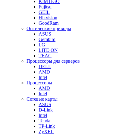
KIMTIGO
Fujitsu
GEIL
Hikvision
GoodRam
Оптические приводы
ASUS
Gembird
LG
LITE-ON
TEAC
Процессоры для серверов
DELL
AMD
Intel
Процессоры
AMD
Intel
Сетевые карты
ASUS
D-Link
Intel
Tenda
TP-Link
ZyXEL