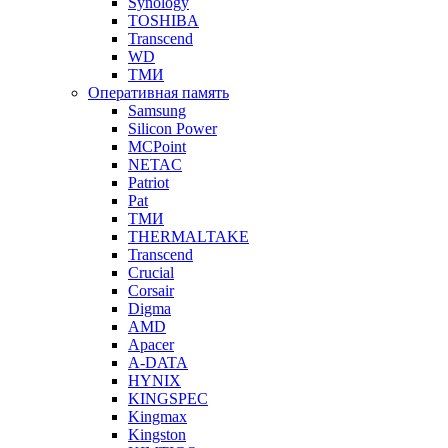
Synology
TOSHIBA
Transcend
WD
ТМИ
Оперативная память
Samsung
Silicon Power
MCPoint
NETAC
Patriot
Pat
ТМИ
THERMALTAKE
Transcend
Crucial
Corsair
Digma
AMD
Apacer
A-DATA
HYNIX
KINGSPEC
Kingmax
Kingston