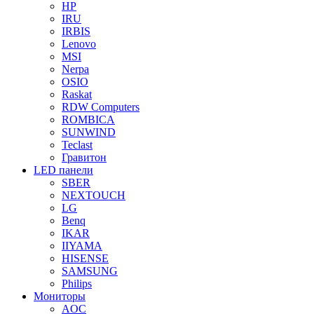
HP
IRU
IRBIS
Lenovo
MSI
Nerpa
OSIO
Raskat
RDW Computers
ROMBICA
SUNWIND
Teclast
Гравитон
LED панели
SBER
NEXTOUCH
LG
Benq
IKAR
IIYAMA
HISENSE
SAMSUNG
Philips
Мониторы
AOC