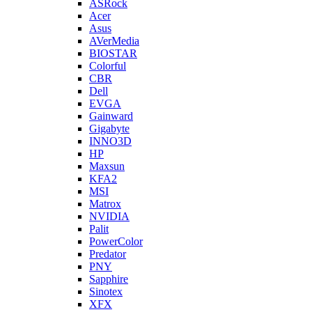
ASRock
Acer
Asus
AVerMedia
BIOSTAR
Colorful
CBR
Dell
EVGA
Gainward
Gigabyte
INNO3D
HP
Maxsun
KFA2
MSI
Matrox
NVIDIA
Palit
PowerColor
Predator
PNY
Sapphire
Sinotex
XFX