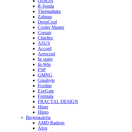
QDION
R-Senda
Thermaltake
Zalman
DeepCool
Cooler Master
Corsair
Chieftec
ASUS
Accord
Aerocool
be quiet
In-Win
FSP
GMNG
Gigabyte
Foxline
ExeGate
Formula
FRACTAL DESIGN
Hiper
Hipro
Видеокарты
AMD Radeon
Afox