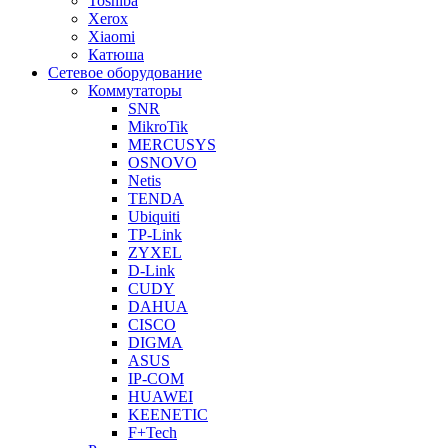
Toshiba
Xerox
Xiaomi
Катюша
Сетевое оборудование
Коммутаторы
SNR
MikroTik
MERCUSYS
OSNOVO
Netis
TENDA
Ubiquiti
TP-Link
ZYXEL
D-Link
CUDY
DAHUA
CISCO
DIGMA
ASUS
IP-COM
HUAWEI
KEENETIC
F+Tech