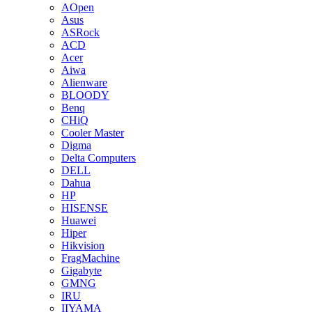
AOpen
Asus
ASRock
ACD
Acer
Aiwa
Alienware
BLOODY
Benq
CHiQ
Cooler Master
Digma
Delta Computers
DELL
Dahua
HP
HISENSE
Huawei
Hiper
Hikvision
FragMachine
Gigabyte
GMNG
IRU
IIYAMA