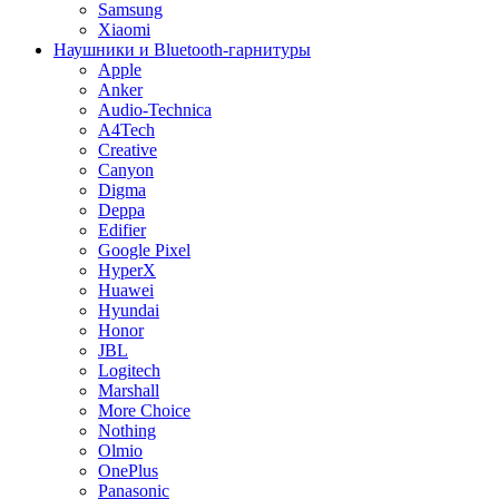
Samsung
Xiaomi
Наушники и Bluetooth-гарнитуры
Apple
Anker
Audio-Technica
A4Tech
Creative
Canyon
Digma
Deppa
Edifier
Google Pixel
HyperX
Huawei
Hyundai
Honor
JBL
Logitech
Marshall
More Choice
Nothing
Olmio
OnePlus
Panasonic