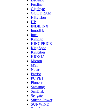
DIGMA
Foxline
Gigabyte
GOODRAM
Hikvision
HP
INDILINX
Innodisk
Intel
Kimtigo
KINGPRICE
KingSpec
Kingston
KIOXIA
Micron
MSI
Netac
Patriot
PC PET
Pioneer
Samsung
SanDisk
Seagate
Silicon Power
SUNWIND