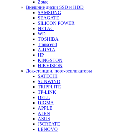
Zotac
Внешние диски SSD и HDD
SAMSUNG
SEAGATE
SILICON POWER
NETAC
WD
TOSHIBA
Transcend
A-DATA
HP
KINGSTON
HIKVISION
Док-станции, порт-репликаторы
SATECHI
SUNWIND
TRIPPLITE
TP-LINK
DELL
DIGMA
APPLE
ATEN
ASUS
J5CREATE
LENOVO