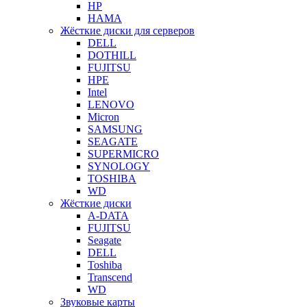
HP
HAMA
Жёсткие диски для серверов
DELL
DOTHILL
FUJITSU
HPE
Intel
LENOVO
Micron
SAMSUNG
SEAGATE
SUPERMICRO
SYNOLOGY
TOSHIBA
WD
Жёсткие диски
A-DATA
FUJITSU
Seagate
DELL
Toshiba
Transcend
WD
Звуковые карты