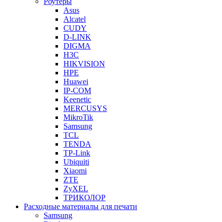
Роутеры
Asus
Alcatel
CUDY
D-LINK
DIGMA
H3C
HIKVISION
HPE
Huawei
IP-COM
Keenetic
MERCUSYS
MikroTik
Samsung
TCL
TENDA
TP-Link
Ubiquiti
Xiaomi
ZTE
ZyXEL
ТРИКОЛОР
Расходные материалы для печати
Samsung