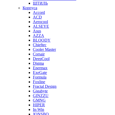
ШТИЛЬ
Корпуса
Accord
ACD
Aerocool
ALSEYE
Asus
AZZA
BLOODY
Chieftec
Cooler Master
Corsair
DeepCool
Digma
Enermax
ExeGate
Formula
Foxline
Fractal Design
Gigabyte
GINZZU
GMNG
HIPER
In-Win
JONSBO