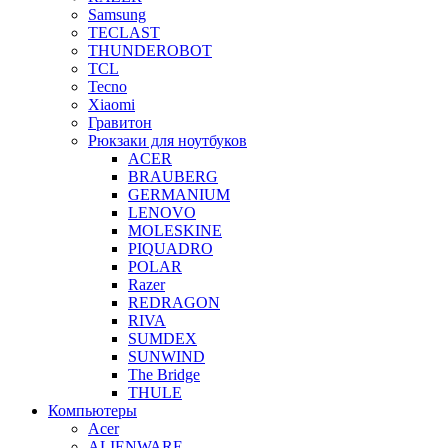
Samsung
TECLAST
THUNDEROBOT
TCL
Tecno
Xiaomi
Гравитон
Рюкзаки для ноутбуков
ACER
BRAUBERG
GERMANIUM
LENOVO
MOLESKINE
PIQUADRO
POLAR
Razer
REDRAGON
RIVA
SUMDEX
SUNWIND
The Bridge
THULE
Компьютеры
Acer
ALIENWARE