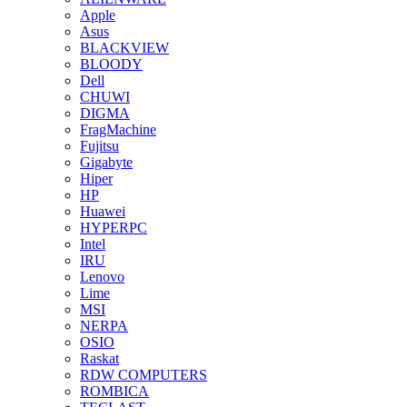
Apple
Asus
BLACKVIEW
BLOODY
Dell
CHUWI
DIGMA
FragMachine
Fujitsu
Gigabyte
Hiper
HP
Huawei
HYPERPC
Intel
IRU
Lenovo
Lime
MSI
NERPA
OSIO
Raskat
RDW COMPUTERS
ROMBICA