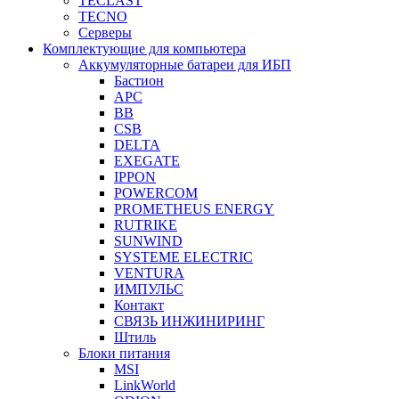
TECLAST
TECNO
Серверы
Комплектующие для компьютера
Аккумуляторные батареи для ИБП
Бастион
APC
BB
CSB
DELTA
EXEGATE
IPPON
POWERCOM
PROMETHEUS ENERGY
RUTRIKE
SUNWIND
SYSTEME ELECTRIC
VENTURA
ИМПУЛЬС
Контакт
СВЯЗЬ ИНЖИНИРИНГ
Штиль
Блоки питания
MSI
LinkWorld