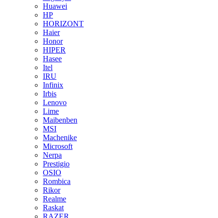
Huawei
HP
HORIZONT
Haier
Honor
HIPER
Hasee
Itel
IRU
Infinix
Irbis
Lenovo
Lime
Maibenben
MSI
Machenike
Microsoft
Nerpa
Prestigio
OSIO
Rombica
Rikor
Realme
Raskat
RAZER