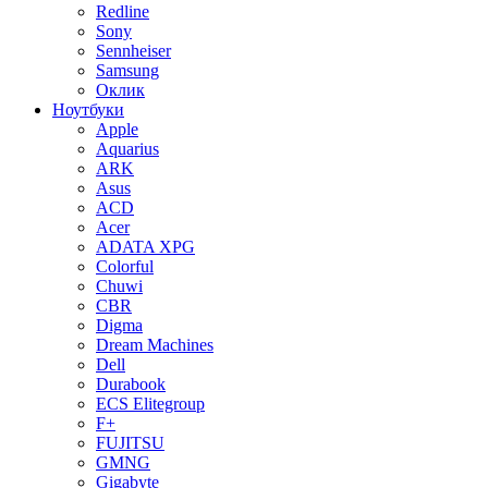
Redline
Sony
Sennheiser
Samsung
Оклик
Ноутбуки
Apple
Aquarius
ARK
Asus
ACD
Acer
ADATA XPG
Colorful
Chuwi
CBR
Digma
Dream Machines
Dell
Durabook
ECS Elitegroup
F+
FUJITSU
GMNG
Gigabyte