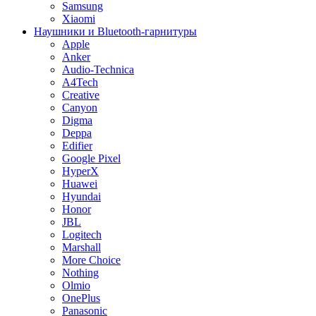
Samsung
Xiaomi
Наушники и Bluetooth-гарнитуры
Apple
Anker
Audio-Technica
A4Tech
Creative
Canyon
Digma
Deppa
Edifier
Google Pixel
HyperX
Huawei
Hyundai
Honor
JBL
Logitech
Marshall
More Choice
Nothing
Olmio
OnePlus
Panasonic