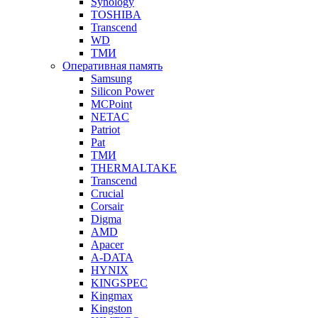
Synology
TOSHIBA
Transcend
WD
ТМИ
Оперативная память
Samsung
Silicon Power
MCPoint
NETAC
Patriot
Pat
ТМИ
THERMALTAKE
Transcend
Crucial
Corsair
Digma
AMD
Apacer
A-DATA
HYNIX
KINGSPEC
Kingmax
Kingston