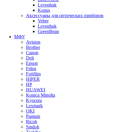
Levenhuk
Konus
Аксессуары для оптических приборов
Veber
Levenhuk
GreenBean
МФУ
Avision
Brother
Canon
Deli
Epson
Fplus
Fujifilm
HIPER
HP
HUAWEI
Konica Minolta
Kyocera
Lexmark
OKI
Pantum
Ricoh
Sindoh