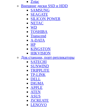
Zotac
Внешние диски SSD и HDD
SAMSUNG
SEAGATE
SILICON POWER
NETAC
WD
TOSHIBA
Transcend
A-DATA
HP
KINGSTON
HIKVISION
Док-станции, порт-репликаторы
SATECHI
SUNWIND
TRIPPLITE
TP-LINK
DELL
DIGMA
APPLE
ATEN
ASUS
J5CREATE
LENOVO