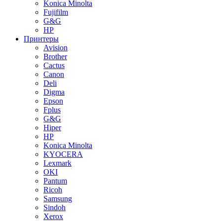
Konica Minolta
Fujifilm
G&G
HP
Принтеры
Avision
Brother
Cactus
Canon
Deli
Digma
Epson
Fplus
G&G
Hiper
HP
Konica Minolta
KYOCERA
Lexmark
OKI
Pantum
Ricoh
Samsung
Sindoh
Xerox