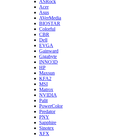
ASRock
Acer
Asus
AVerMedia
BIOSTAR
Colorful
CBR
Dell
EVGA
Gainward
Gigabyte
INNO3D
HP
Maxsun
KFA2
MSI
Matrox
NVIDIA
Palit
PowerColor
Predator
PNY
Sapphire
Sinotex
XFX