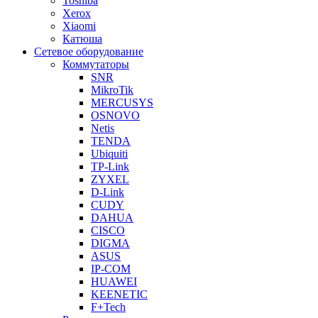
Toshiba
Xerox
Xiaomi
Катюша
Сетевое оборудование
Коммутаторы
SNR
MikroTik
MERCUSYS
OSNOVO
Netis
TENDA
Ubiquiti
TP-Link
ZYXEL
D-Link
CUDY
DAHUA
CISCO
DIGMA
ASUS
IP-COM
HUAWEI
KEENETIC
F+Tech