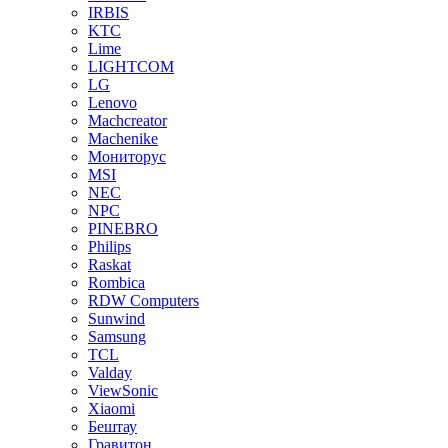
IRBIS
KTC
Lime
LIGHTCOM
LG
Lenovo
Machcreator
Machenike
Мониторус
MSI
NEC
NPC
PINEBRO
Philips
Raskat
Rombica
RDW Computers
Sunwind
Samsung
TCL
Valday
ViewSonic
Xiaomi
Бештау
Гравитон