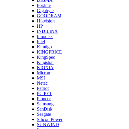
DIGMA
Foxline
Gigabyte
GOODRAM
Hikvision
HP
INDILINX
Innodisk
Intel
Kimtigo
KINGPRICE
KingSpec
Kingston
KIOXIA
Micron
MSI
Netac
Patriot
PC PET
Pioneer
Samsung
SanDisk
Seagate
Silicon Power
SUNWIND