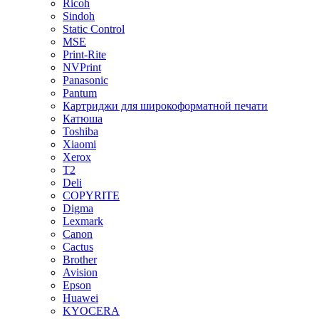
Ricoh
Sindoh
Static Control
MSE
Print-Rite
NVPrint
Panasonic
Pantum
Картриджи для широкоформатной печати
Катюша
Toshiba
Xiaomi
Xerox
T2
Deli
COPYRITE
Digma
Lexmark
Canon
Cactus
Brother
Avision
Epson
Huawei
KYOCERA