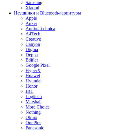
Samsung
Xiaomi
Наушники и Bluetooth-гарнитуры
Apple
Anker
Audio-Technica
A4Tech
Creative
Canyon
Digma
Deppa
Edifier
Google Pixel
HyperX
Huawei
Hyundai
Honor
JBL
Logitech
Marshall
More Choice
Nothing
Olmio
OnePlus
Panasonic