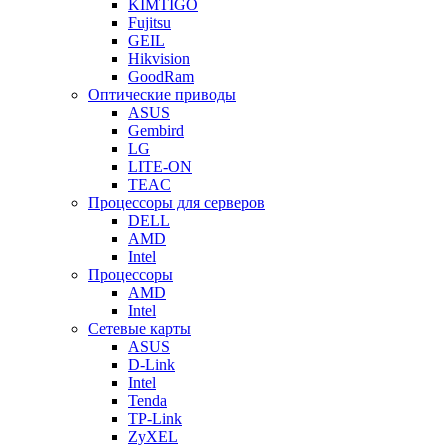
KIMTIGO
Fujitsu
GEIL
Hikvision
GoodRam
Оптические приводы
ASUS
Gembird
LG
LITE-ON
TEAC
Процессоры для серверов
DELL
AMD
Intel
Процессоры
AMD
Intel
Сетевые карты
ASUS
D-Link
Intel
Tenda
TP-Link
ZyXEL