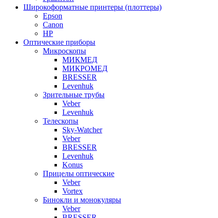
Широкоформатные принтеры (плоттеры)
Epson
Canon
HP
Оптические приборы
Микроскопы
МИКМЕД
МИКРОМЕД
BRESSER
Levenhuk
Зрительные трубы
Veber
Levenhuk
Телескопы
Sky-Watcher
Veber
BRESSER
Levenhuk
Konus
Прицелы оптические
Veber
Vortex
Бинокли и монокуляры
Veber
BRESSER