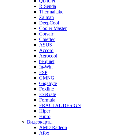
QDION
R-Senda
Thermaltake
Zalman
DeepCool
Cooler Master
Corsair
Chieftec
ASUS
Accord
Aerocool
be quiet
In-Win
FSP
GMNG
Gigabyte
Foxline
ExeGate
Formula
FRACTAL DESIGN
Hiper
Hipro
Видеокарты
AMD Radeon
Afox