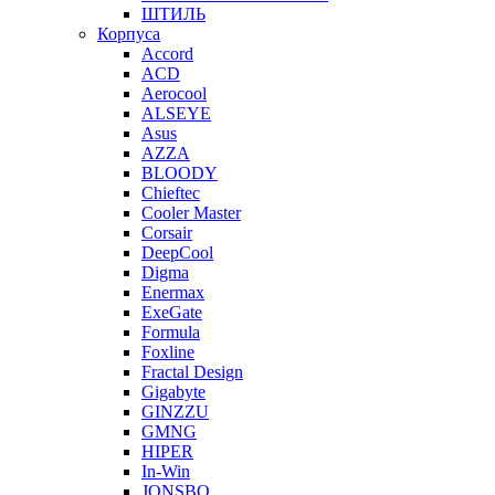
ШТИЛЬ
Корпуса
Accord
ACD
Aerocool
ALSEYE
Asus
AZZA
BLOODY
Chieftec
Cooler Master
Corsair
DeepCool
Digma
Enermax
ExeGate
Formula
Foxline
Fractal Design
Gigabyte
GINZZU
GMNG
HIPER
In-Win
JONSBO