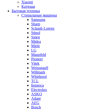
Xiaomi
Катюша
Бытовая техника
Стиральные машины
Samsung
Sharp
Schaub Lorenz
Stinol
Smeg
Midea
Miele
LG
Maunfeld
Pioneer
Vitek
Weissgauff
Willmark
Whirlpool
TCL
Бирюса
Electrolux
ASKO
Atlant
AEG
Bosch