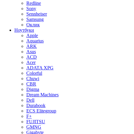
Redline
Sony
Sennheiser
Samsung
Оклик
Ноутбуки
Apple
Aquarius
ARK
Asus
ACD
Acer
ADATA XPG
Colorful
Chuwi
CBR
Digma
Dream Machines
Dell
Durabook
ECS Elitegroup
F+
FUJITSU
GMNG
Gigabyte