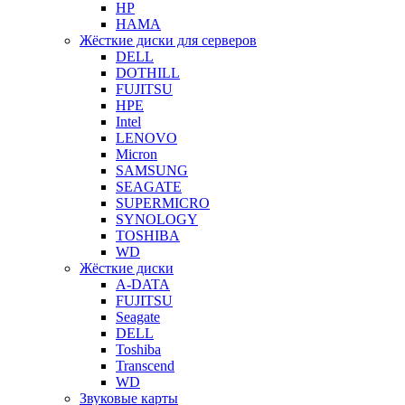
HP
HAMA
Жёсткие диски для серверов
DELL
DOTHILL
FUJITSU
HPE
Intel
LENOVO
Micron
SAMSUNG
SEAGATE
SUPERMICRO
SYNOLOGY
TOSHIBA
WD
Жёсткие диски
A-DATA
FUJITSU
Seagate
DELL
Toshiba
Transcend
WD
Звуковые карты