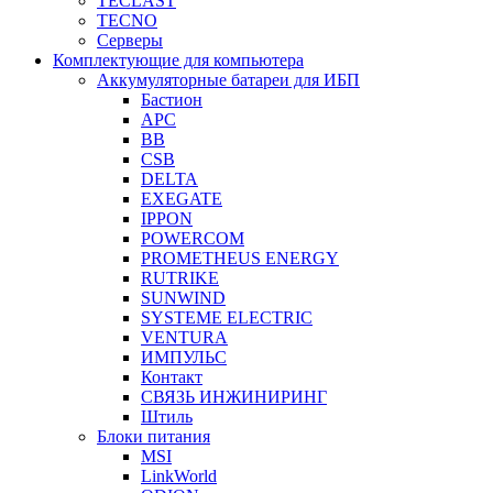
TECLAST
TECNO
Серверы
Комплектующие для компьютера
Аккумуляторные батареи для ИБП
Бастион
APC
BB
CSB
DELTA
EXEGATE
IPPON
POWERCOM
PROMETHEUS ENERGY
RUTRIKE
SUNWIND
SYSTEME ELECTRIC
VENTURA
ИМПУЛЬС
Контакт
СВЯЗЬ ИНЖИНИРИНГ
Штиль
Блоки питания
MSI
LinkWorld