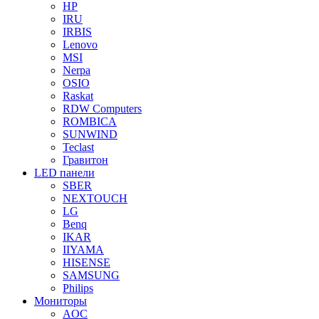
HP
IRU
IRBIS
Lenovo
MSI
Nerpa
OSIO
Raskat
RDW Computers
ROMBICA
SUNWIND
Teclast
Гравитон
LED панели
SBER
NEXTOUCH
LG
Benq
IKAR
IIYAMA
HISENSE
SAMSUNG
Philips
Мониторы
AOC