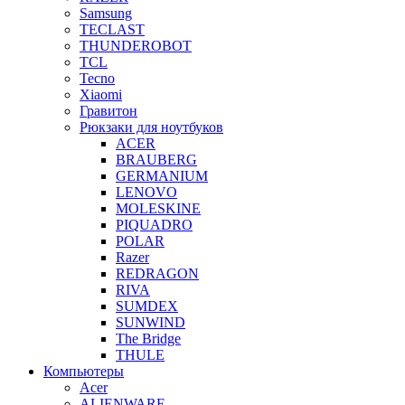
Samsung
TECLAST
THUNDEROBOT
TCL
Tecno
Xiaomi
Гравитон
Рюкзаки для ноутбуков
ACER
BRAUBERG
GERMANIUM
LENOVO
MOLESKINE
PIQUADRO
POLAR
Razer
REDRAGON
RIVA
SUMDEX
SUNWIND
The Bridge
THULE
Компьютеры
Acer
ALIENWARE