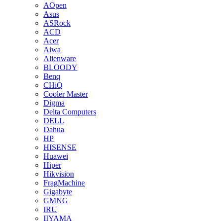
AOpen
Asus
ASRock
ACD
Acer
Aiwa
Alienware
BLOODY
Benq
CHiQ
Cooler Master
Digma
Delta Computers
DELL
Dahua
HP
HISENSE
Huawei
Hiper
Hikvision
FragMachine
Gigabyte
GMNG
IRU
IIYAMA