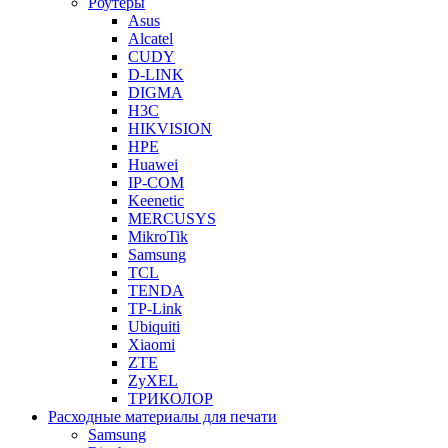
Роутеры
Asus
Alcatel
CUDY
D-LINK
DIGMA
H3C
HIKVISION
HPE
Huawei
IP-COM
Keenetic
MERCUSYS
MikroTik
Samsung
TCL
TENDA
TP-Link
Ubiquiti
Xiaomi
ZTE
ZyXEL
ТРИКОЛОР
Расходные материалы для печати
Samsung