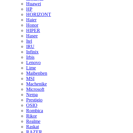
Huawei
HP
HORIZONT
Haier
Honor
HIPER
Hasee
Itel
IRU
Infinix
Irbis
Lenovo
Lime
Maibenben
MSI
Machenike
Microsoft
Nerpa
Prestigio
OSIO
Rombica
Rikor
Realme
Raskat
RAZER