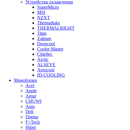
Устройства охлаждения
SuperMicro
MSI
NZXT
Thermaltake
THERMALRIGHT
Titan
Zalman
Deepcool
Cooler Master
Chieftec
Arctic
ALSEYE
Aerocool
ID-COOLING
Моноблоки
Acer
Apple
Amur
CHUWI
Asus
Dell
Digma
F+Tech
Hiper