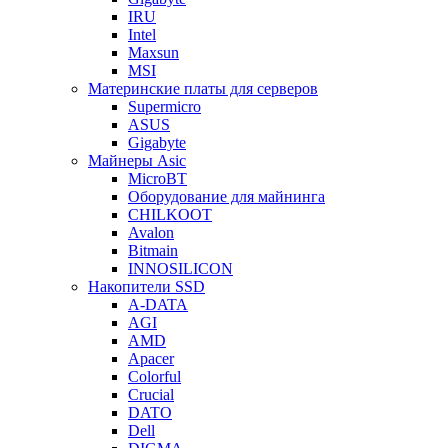
IRU
Intel
Maxsun
MSI
Материнские платы для серверов
Supermicro
ASUS
Gigabyte
Майнеры Asic
MicroBT
Оборудование для майнинга
CHILKOOT
Avalon
Bitmain
INNOSILICON
Накопители SSD
A-DATA
AGI
AMD
Apacer
Colorful
Crucial
DATO
Dell