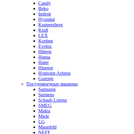
Candy
Beko
Indesit
Hyundai
Kuppersberg
Kraft
LEX
Korting
Evelux
Hiberg
Hansa
Haier
Hisense
Hotpoint-Ariston
Gorenje
Посудомоечные машины
Samsung
Siemens
Schaub Lorenz
SMEG
Midea
Miele
LG
Maunfeld
NEFF