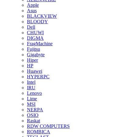
Apple
Asus
BLACKVIEW
BLOODY
Dell
CHUWI
DIGMA
FragMachine
Fujitsu
Gigabyte
Hiper
HP
Huawei
HYPERPC
Intel
IRU
Lenovo
Lime
MSI
NERPA
OSIO
Raskat
RDW COMPUTERS
ROMBICA