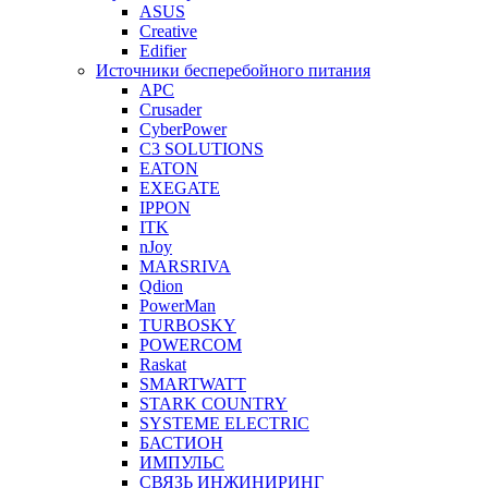
ASUS
Creative
Edifier
Источники бесперебойного питания
APC
Crusader
CyberPower
C3 SOLUTIONS
EATON
EXEGATE
IPPON
ITK
nJoy
MARSRIVA
Qdion
PowerMan
TURBOSKY
POWERCOM
Raskat
SMARTWATT
STARK COUNTRY
SYSTEME ELECTRIC
БАСТИОН
ИМПУЛЬС
СВЯЗЬ ИНЖИНИРИНГ