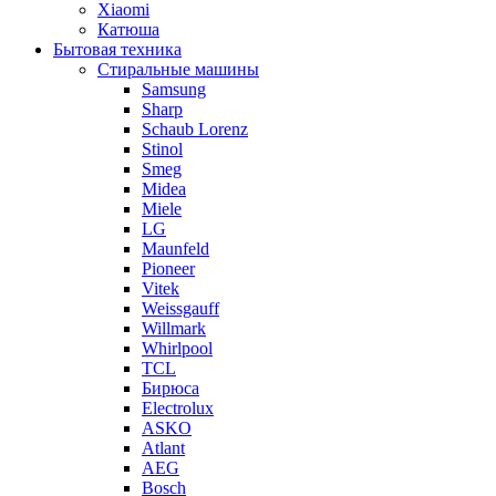
Xiaomi
Катюша
Бытовая техника
Стиральные машины
Samsung
Sharp
Schaub Lorenz
Stinol
Smeg
Midea
Miele
LG
Maunfeld
Pioneer
Vitek
Weissgauff
Willmark
Whirlpool
TCL
Бирюса
Electrolux
ASKO
Atlant
AEG
Bosch