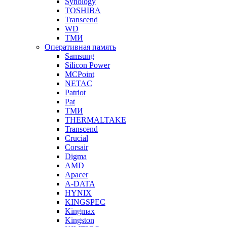
Synology
TOSHIBA
Transcend
WD
ТМИ
Оперативная память
Samsung
Silicon Power
MCPoint
NETAC
Patriot
Pat
ТМИ
THERMALTAKE
Transcend
Crucial
Corsair
Digma
AMD
Apacer
A-DATA
HYNIX
KINGSPEC
Kingmax
Kingston