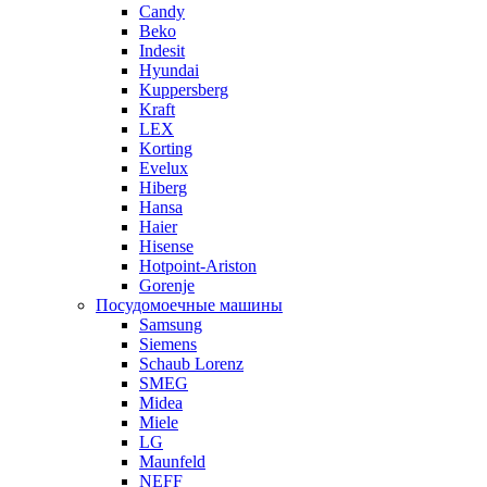
Candy
Beko
Indesit
Hyundai
Kuppersberg
Kraft
LEX
Korting
Evelux
Hiberg
Hansa
Haier
Hisense
Hotpoint-Ariston
Gorenje
Посудомоечные машины
Samsung
Siemens
Schaub Lorenz
SMEG
Midea
Miele
LG
Maunfeld
NEFF