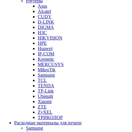
Роутеры
Asus
Alcatel
CUDY
D-LINK
DIGMA
H3C
HIKVISION
HPE
Huawei
IP-COM
Keenetic
MERCUSYS
MikroTik
Samsung
TCL
TENDA
TP-Link
Ubiquiti
Xiaomi
ZTE
ZyXEL
ТРИКОЛОР
Расходные материалы для печати
Samsung