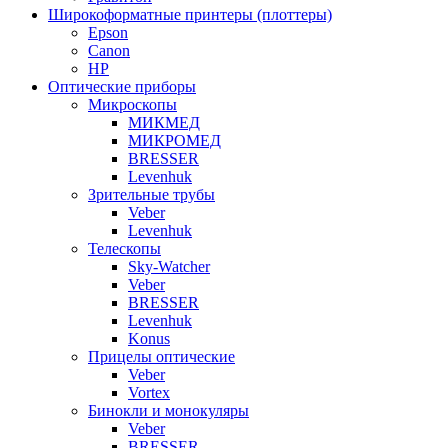
Широкоформатные принтеры (плоттеры)
Epson
Canon
HP
Оптические приборы
Микроскопы
МИКМЕД
МИКРОМЕД
BRESSER
Levenhuk
Зрительные трубы
Veber
Levenhuk
Телескопы
Sky-Watcher
Veber
BRESSER
Levenhuk
Konus
Прицелы оптические
Veber
Vortex
Бинокли и монокуляры
Veber
BRESSER