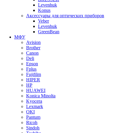
Levenhuk
Konus
Аксессуары для оптических приборов
Veber
Levenhuk
GreenBean
МФУ
Avision
Brother
Canon
Deli
Epson
Fplus
Fujifilm
HIPER
HP
HUAWEI
Konica Minolta
Kyocera
Lexmark
OKI
Pantum
Ricoh
Sindoh