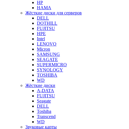
HP
HAMA
Жёсткие диски для серверов
DELL
DOTHILL
FUJITSU
HPE
Intel
LENOVO
Micron
SAMSUNG
SEAGATE
SUPERMICRO
SYNOLOGY
TOSHIBA
WD
Жёсткие диски
A-DATA
FUJITSU
Seagate
DELL
Toshiba
Transcend
WD
Звуковые карты