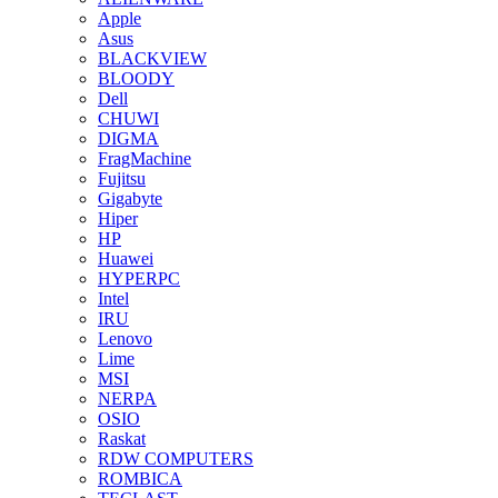
Apple
Asus
BLACKVIEW
BLOODY
Dell
CHUWI
DIGMA
FragMachine
Fujitsu
Gigabyte
Hiper
HP
Huawei
HYPERPC
Intel
IRU
Lenovo
Lime
MSI
NERPA
OSIO
Raskat
RDW COMPUTERS
ROMBICA