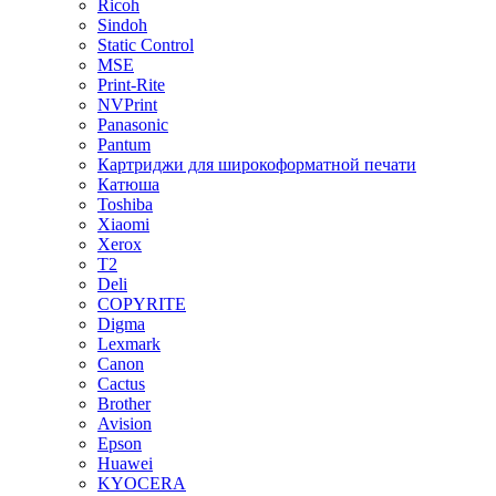
Ricoh
Sindoh
Static Control
MSE
Print-Rite
NVPrint
Panasonic
Pantum
Картриджи для широкоформатной печати
Катюша
Toshiba
Xiaomi
Xerox
T2
Deli
COPYRITE
Digma
Lexmark
Canon
Cactus
Brother
Avision
Epson
Huawei
KYOCERA