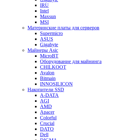
IRU
Intel
Maxsun
MSI
Материнские платы для серверов
Supermicro
ASUS
Gigabyte
Майнеры Asic
MicroBT
Оборудование для майнинга
CHILKOOT
Avalon
Bitmain
INNOSILICON
Накопители SSD
A-DATA
AGI
AMD
Apacer
Colorful
Crucial
DATO
Dell