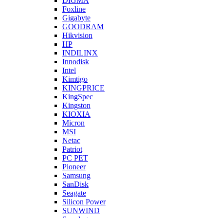
DIGMA
Foxline
Gigabyte
GOODRAM
Hikvision
HP
INDILINX
Innodisk
Intel
Kimtigo
KINGPRICE
KingSpec
Kingston
KIOXIA
Micron
MSI
Netac
Patriot
PC PET
Pioneer
Samsung
SanDisk
Seagate
Silicon Power
SUNWIND