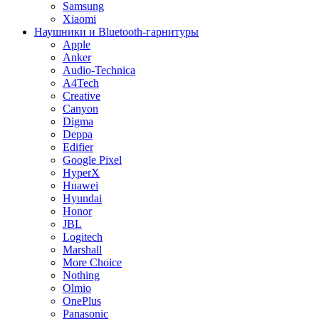
Samsung
Xiaomi
Наушники и Bluetooth-гарнитуры
Apple
Anker
Audio-Technica
A4Tech
Creative
Canyon
Digma
Deppa
Edifier
Google Pixel
HyperX
Huawei
Hyundai
Honor
JBL
Logitech
Marshall
More Choice
Nothing
Olmio
OnePlus
Panasonic