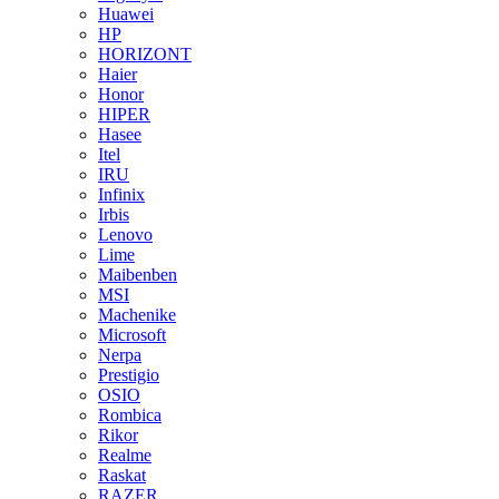
Huawei
HP
HORIZONT
Haier
Honor
HIPER
Hasee
Itel
IRU
Infinix
Irbis
Lenovo
Lime
Maibenben
MSI
Machenike
Microsoft
Nerpa
Prestigio
OSIO
Rombica
Rikor
Realme
Raskat
RAZER