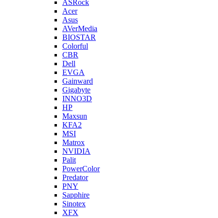
ASRock
Acer
Asus
AVerMedia
BIOSTAR
Colorful
CBR
Dell
EVGA
Gainward
Gigabyte
INNO3D
HP
Maxsun
KFA2
MSI
Matrox
NVIDIA
Palit
PowerColor
Predator
PNY
Sapphire
Sinotex
XFX