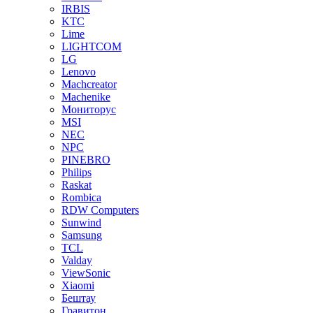
IRBIS
KTC
Lime
LIGHTCOM
LG
Lenovo
Machcreator
Machenike
Мониторус
MSI
NEC
NPC
PINEBRO
Philips
Raskat
Rombica
RDW Computers
Sunwind
Samsung
TCL
Valday
ViewSonic
Xiaomi
Бештау
Гравитон