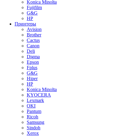
Konica Minolta
Fujifilm
G&G
HP
Принтеры
Avision
Brother
Cactus
Canon
Deli
Digma
Epson
Fplus
G&G
Hiper
HP
Konica Minolta
KYOCERA
Lexmark
OKI
Pantum
Ricoh
Samsung
Sindoh
Xerox