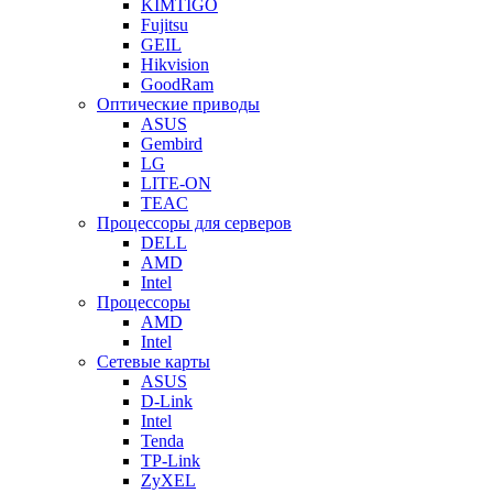
KIMTIGO
Fujitsu
GEIL
Hikvision
GoodRam
Оптические приводы
ASUS
Gembird
LG
LITE-ON
TEAC
Процессоры для серверов
DELL
AMD
Intel
Процессоры
AMD
Intel
Сетевые карты
ASUS
D-Link
Intel
Tenda
TP-Link
ZyXEL