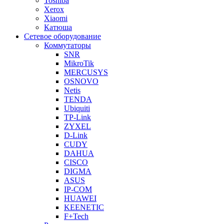
Toshiba
Xerox
Xiaomi
Катюша
Сетевое оборудование
Коммутаторы
SNR
MikroTik
MERCUSYS
OSNOVO
Netis
TENDA
Ubiquiti
TP-Link
ZYXEL
D-Link
CUDY
DAHUA
CISCO
DIGMA
ASUS
IP-COM
HUAWEI
KEENETIC
F+Tech