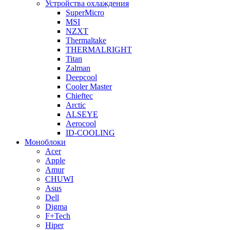
Устройства охлаждения
SuperMicro
MSI
NZXT
Thermaltake
THERMALRIGHT
Titan
Zalman
Deepcool
Cooler Master
Chieftec
Arctic
ALSEYE
Aerocool
ID-COOLING
Моноблоки
Acer
Apple
Amur
CHUWI
Asus
Dell
Digma
F+Tech
Hiper