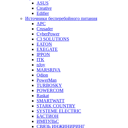
ASUS
Creative
Edifier
Источники бесперебойного питания
APC
Crusader
CyberPower
C3 SOLUTIONS
EATON
EXEGATE
IPPON
ITK
nJoy
MARSRIVA
Qdion
PowerMan
TURBOSKY
POWERCOM
Raskat
SMARTWATT
STARK COUNTRY
SYSTEME ELECTRIC
БАСТИОН
ИМПУЛЬС
СВЯЗЬ ИНЖИНИРИНГ