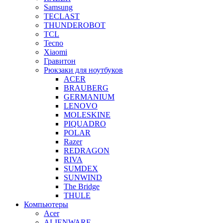
Samsung
TECLAST
THUNDEROBOT
TCL
Tecno
Xiaomi
Гравитон
Рюкзаки для ноутбуков
ACER
BRAUBERG
GERMANIUM
LENOVO
MOLESKINE
PIQUADRO
POLAR
Razer
REDRAGON
RIVA
SUMDEX
SUNWIND
The Bridge
THULE
Компьютеры
Acer
ALIENWARE