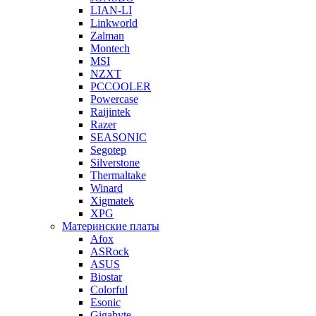
LIAN-LI
Linkworld
Zalman
Montech
MSI
NZXT
PCCOOLER
Powercase
Raijintek
Razer
SEASONIC
Segotep
Silverstone
Thermaltake
Winard
Xigmatek
XPG
Материнские платы
Afox
ASRock
ASUS
Biostar
Colorful
Esonic
Gigabyte