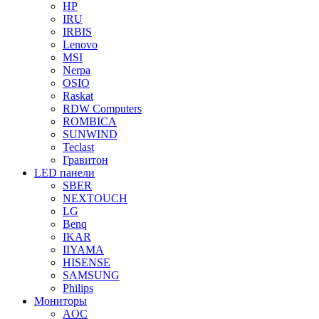
HP
IRU
IRBIS
Lenovo
MSI
Nerpa
OSIO
Raskat
RDW Computers
ROMBICA
SUNWIND
Teclast
Гравитон
LED панели
SBER
NEXTOUCH
LG
Benq
IKAR
IIYAMA
HISENSE
SAMSUNG
Philips
Мониторы
AOC