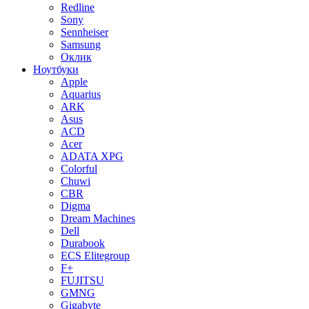
Redline
Sony
Sennheiser
Samsung
Оклик
Ноутбуки
Apple
Aquarius
ARK
Asus
ACD
Acer
ADATA XPG
Colorful
Chuwi
CBR
Digma
Dream Machines
Dell
Durabook
ECS Elitegroup
F+
FUJITSU
GMNG
Gigabyte