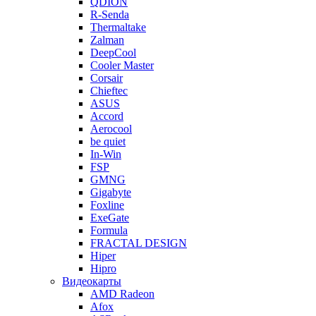
QDION
R-Senda
Thermaltake
Zalman
DeepCool
Cooler Master
Corsair
Chieftec
ASUS
Accord
Aerocool
be quiet
In-Win
FSP
GMNG
Gigabyte
Foxline
ExeGate
Formula
FRACTAL DESIGN
Hiper
Hipro
Видеокарты
AMD Radeon
Afox