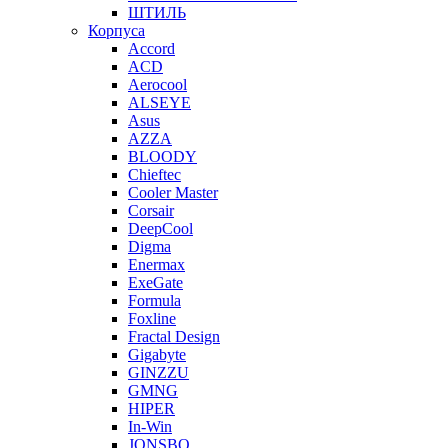
ШТИЛЬ
Корпуса
Accord
ACD
Aerocool
ALSEYE
Asus
AZZA
BLOODY
Chieftec
Cooler Master
Corsair
DeepCool
Digma
Enermax
ExeGate
Formula
Foxline
Fractal Design
Gigabyte
GINZZU
GMNG
HIPER
In-Win
JONSBO