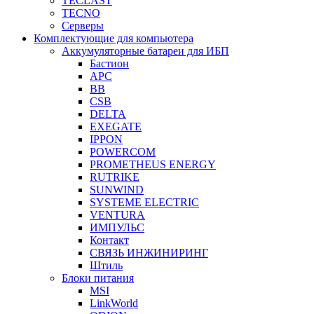
TECLAST
TECNO
Серверы
Комплектующие для компьютера
Аккумуляторные батареи для ИБП
Бастион
APC
BB
CSB
DELTA
EXEGATE
IPPON
POWERCOM
PROMETHEUS ENERGY
RUTRIKE
SUNWIND
SYSTEME ELECTRIC
VENTURA
ИМПУЛЬС
Контакт
СВЯЗЬ ИНЖИНИРИНГ
Штиль
Блоки питания
MSI
LinkWorld