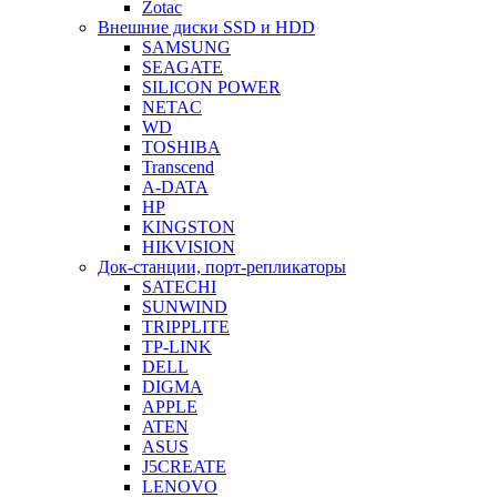
Zotac
Внешние диски SSD и HDD
SAMSUNG
SEAGATE
SILICON POWER
NETAC
WD
TOSHIBA
Transcend
A-DATA
HP
KINGSTON
HIKVISION
Док-станции, порт-репликаторы
SATECHI
SUNWIND
TRIPPLITE
TP-LINK
DELL
DIGMA
APPLE
ATEN
ASUS
J5CREATE
LENOVO