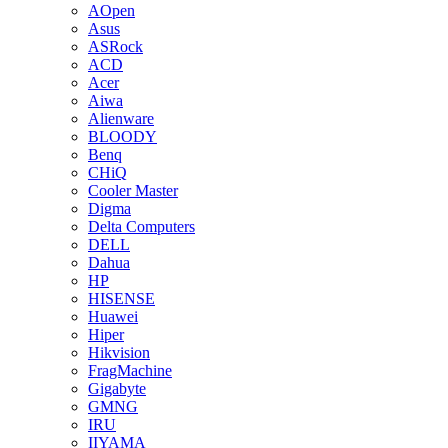
AOpen
Asus
ASRock
ACD
Acer
Aiwa
Alienware
BLOODY
Benq
CHiQ
Cooler Master
Digma
Delta Computers
DELL
Dahua
HP
HISENSE
Huawei
Hiper
Hikvision
FragMachine
Gigabyte
GMNG
IRU
IIYAMA