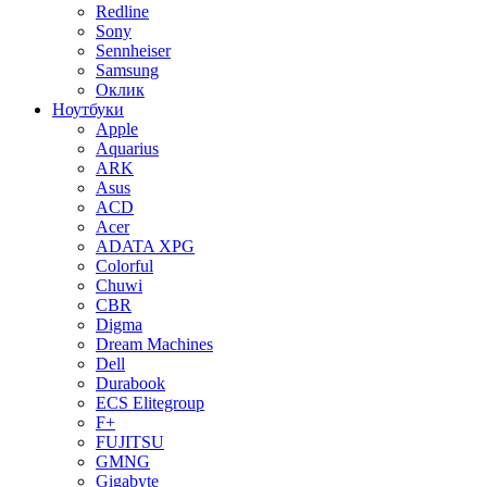
Redline
Sony
Sennheiser
Samsung
Оклик
Ноутбуки
Apple
Aquarius
ARK
Asus
ACD
Acer
ADATA XPG
Colorful
Chuwi
CBR
Digma
Dream Machines
Dell
Durabook
ECS Elitegroup
F+
FUJITSU
GMNG
Gigabyte