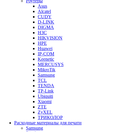
Роутеры
Asus
Alcatel
CUDY
D-LINK
DIGMA
H3C
HIKVISION
HPE
Huawei
IP-COM
Keenetic
MERCUSYS
MikroTik
Samsung
TCL
TENDA
TP-Link
Ubiquiti
Xiaomi
ZTE
ZyXEL
ТРИКОЛОР
Расходные материалы для печати
Samsung