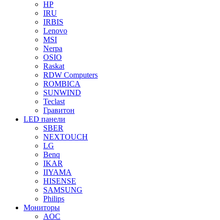
HP
IRU
IRBIS
Lenovo
MSI
Nerpa
OSIO
Raskat
RDW Computers
ROMBICA
SUNWIND
Teclast
Гравитон
LED панели
SBER
NEXTOUCH
LG
Benq
IKAR
IIYAMA
HISENSE
SAMSUNG
Philips
Мониторы
AOC