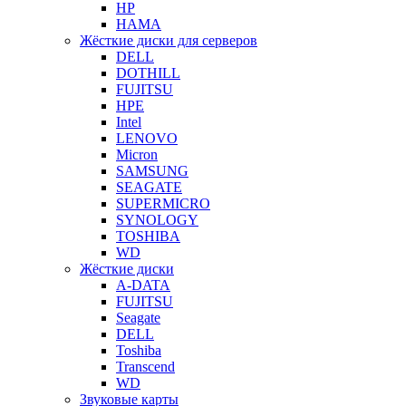
HP
HAMA
Жёсткие диски для серверов
DELL
DOTHILL
FUJITSU
HPE
Intel
LENOVO
Micron
SAMSUNG
SEAGATE
SUPERMICRO
SYNOLOGY
TOSHIBA
WD
Жёсткие диски
A-DATA
FUJITSU
Seagate
DELL
Toshiba
Transcend
WD
Звуковые карты