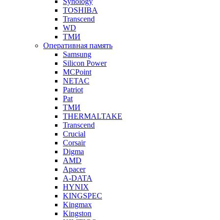
Synology
TOSHIBA
Transcend
WD
ТМИ
Оперативная память
Samsung
Silicon Power
MCPoint
NETAC
Patriot
Pat
ТМИ
THERMALTAKE
Transcend
Crucial
Corsair
Digma
AMD
Apacer
A-DATA
HYNIX
KINGSPEC
Kingmax
Kingston