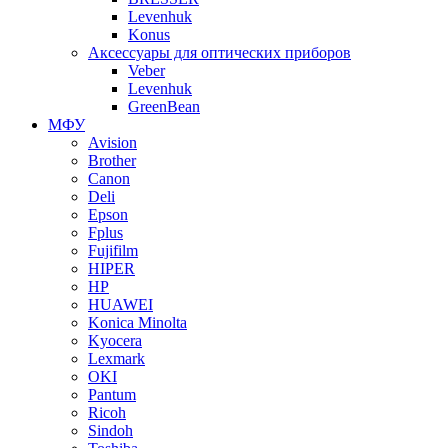
Levenhuk
Konus
Аксессуары для оптических приборов
Veber
Levenhuk
GreenBean
МФУ
Avision
Brother
Canon
Deli
Epson
Fplus
Fujifilm
HIPER
HP
HUAWEI
Konica Minolta
Kyocera
Lexmark
OKI
Pantum
Ricoh
Sindoh