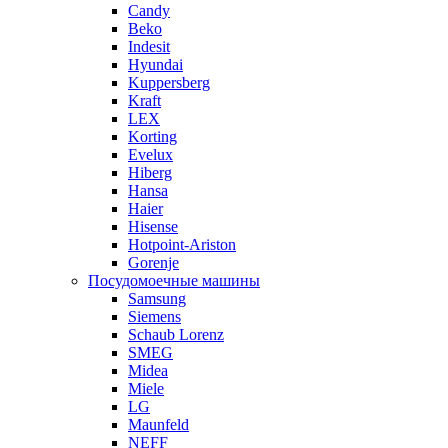
Candy
Beko
Indesit
Hyundai
Kuppersberg
Kraft
LEX
Korting
Evelux
Hiberg
Hansa
Haier
Hisense
Hotpoint-Ariston
Gorenje
Посудомоечные машины
Samsung
Siemens
Schaub Lorenz
SMEG
Midea
Miele
LG
Maunfeld
NEFF