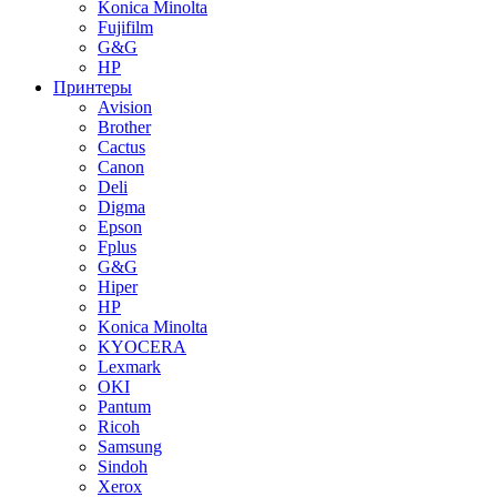
Konica Minolta
Fujifilm
G&G
HP
Принтеры
Avision
Brother
Cactus
Canon
Deli
Digma
Epson
Fplus
G&G
Hiper
HP
Konica Minolta
KYOCERA
Lexmark
OKI
Pantum
Ricoh
Samsung
Sindoh
Xerox