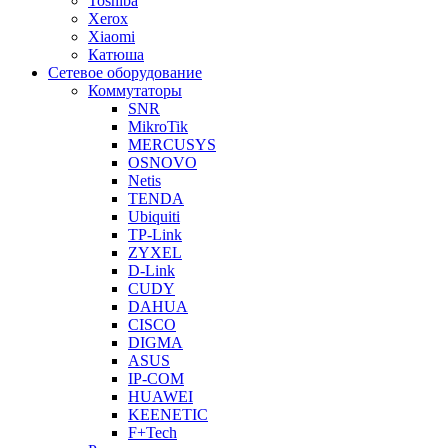
Toshiba
Xerox
Xiaomi
Катюша
Сетевое оборудование
Коммутаторы
SNR
MikroTik
MERCUSYS
OSNOVO
Netis
TENDA
Ubiquiti
TP-Link
ZYXEL
D-Link
CUDY
DAHUA
CISCO
DIGMA
ASUS
IP-COM
HUAWEI
KEENETIC
F+Tech