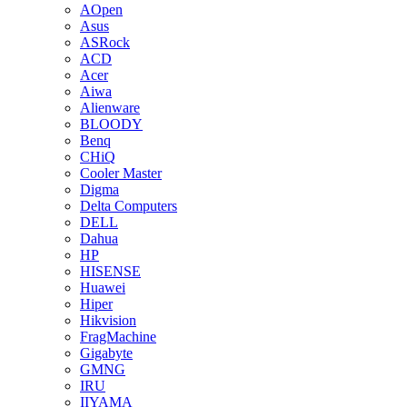
AOpen
Asus
ASRock
ACD
Acer
Aiwa
Alienware
BLOODY
Benq
CHiQ
Cooler Master
Digma
Delta Computers
DELL
Dahua
HP
HISENSE
Huawei
Hiper
Hikvision
FragMachine
Gigabyte
GMNG
IRU
IIYAMA