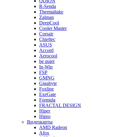
QDION
R-Senda
Thermaltake
Zalman
DeepCool
Cooler Master
Corsair
Chieftec
ASUS
Accord
Aerocool
be quiet
In-Win
FSP
GMNG
Gigabyte
Foxline
ExeGate
Formula
FRACTAL DESIGN
Hiper
Hipro
Видеокарты
AMD Radeon
Afox