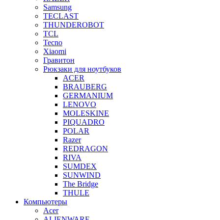
Samsung
TECLAST
THUNDEROBOT
TCL
Tecno
Xiaomi
Гравитон
Рюкзаки для ноутбуков
ACER
BRAUBERG
GERMANIUM
LENOVO
MOLESKINE
PIQUADRO
POLAR
Razer
REDRAGON
RIVA
SUMDEX
SUNWIND
The Bridge
THULE
Компьютеры
Acer
ALIENWARE