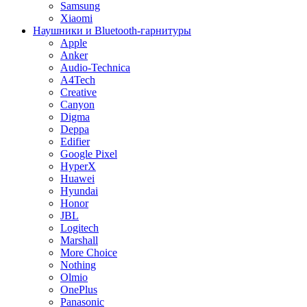
Samsung
Xiaomi
Наушники и Bluetooth-гарнитуры
Apple
Anker
Audio-Technica
A4Tech
Creative
Canyon
Digma
Deppa
Edifier
Google Pixel
HyperX
Huawei
Hyundai
Honor
JBL
Logitech
Marshall
More Choice
Nothing
Olmio
OnePlus
Panasonic