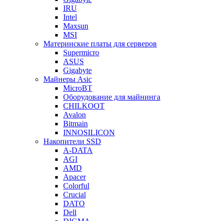
IRU
Intel
Maxsun
MSI
Материнские платы для серверов
Supermicro
ASUS
Gigabyte
Майнеры Asic
MicroBT
Оборудование для майнинга
CHILKOOT
Avalon
Bitmain
INNOSILICON
Накопители SSD
A-DATA
AGI
AMD
Apacer
Colorful
Crucial
DATO
Dell