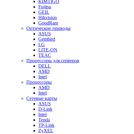
KIMTIGO
Fujitsu
GEIL
Hikvision
GoodRam
Оптические приводы
ASUS
Gembird
LG
LITE-ON
TEAC
Процессоры для серверов
DELL
AMD
Intel
Процессоры
AMD
Intel
Сетевые карты
ASUS
D-Link
Intel
Tenda
TP-Link
ZyXEL