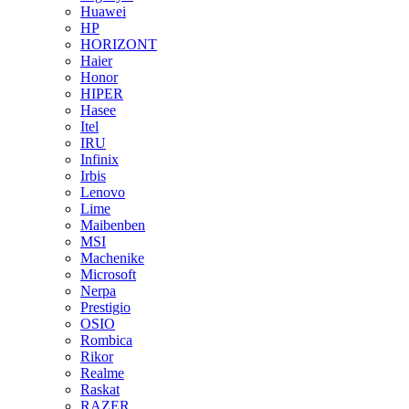
Huawei
HP
HORIZONT
Haier
Honor
HIPER
Hasee
Itel
IRU
Infinix
Irbis
Lenovo
Lime
Maibenben
MSI
Machenike
Microsoft
Nerpa
Prestigio
OSIO
Rombica
Rikor
Realme
Raskat
RAZER