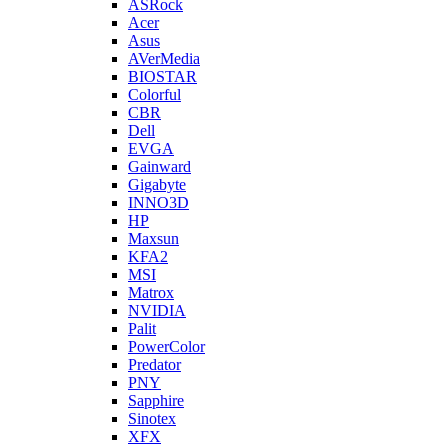
ASRock
Acer
Asus
AVerMedia
BIOSTAR
Colorful
CBR
Dell
EVGA
Gainward
Gigabyte
INNO3D
HP
Maxsun
KFA2
MSI
Matrox
NVIDIA
Palit
PowerColor
Predator
PNY
Sapphire
Sinotex
XFX