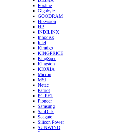
DIGMA
Foxline
Gigabyte
GOODRAM
Hikvision
HP
INDILINX
Innodisk
Intel
Kimtigo
KINGPRICE
KingSpec
Kingston
KIOXIA
Micron
MSI
Netac
Patriot
PC PET
Pioneer
Samsung
SanDisk
Seagate
Silicon Power
SUNWIND