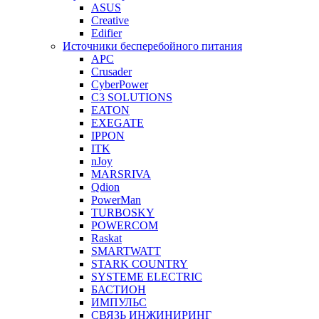
ASUS
Creative
Edifier
Источники бесперебойного питания
APC
Crusader
CyberPower
C3 SOLUTIONS
EATON
EXEGATE
IPPON
ITK
nJoy
MARSRIVA
Qdion
PowerMan
TURBOSKY
POWERCOM
Raskat
SMARTWATT
STARK COUNTRY
SYSTEME ELECTRIC
БАСТИОН
ИМПУЛЬС
СВЯЗЬ ИНЖИНИРИНГ