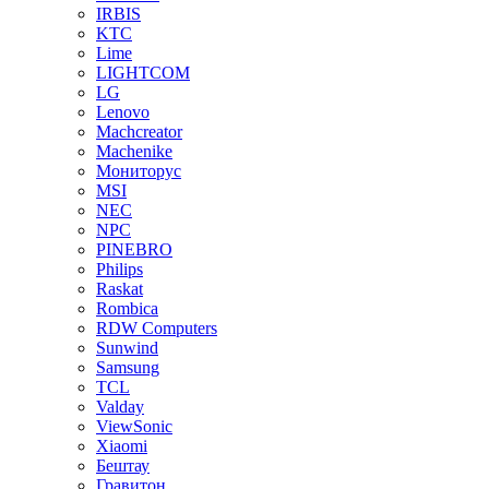
IRBIS
KTC
Lime
LIGHTCOM
LG
Lenovo
Machcreator
Machenike
Мониторус
MSI
NEC
NPC
PINEBRO
Philips
Raskat
Rombica
RDW Computers
Sunwind
Samsung
TCL
Valday
ViewSonic
Xiaomi
Бештау
Гравитон