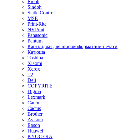
Ricoh
Sindoh
Static Control
MSE
Print-Rite
NVPrint
Panasonic
Pantum
Картриджи для широкоформатной печати
Катюша
Toshiba
Xiaomi
Xerox
T2
Deli
COPYRITE
Digma
Lexmark
Canon
Cactus
Brother
Avision
Epson
Huawei
KYOCERA