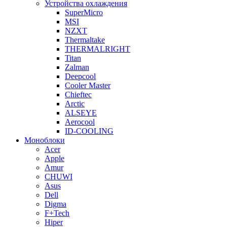
Устройства охлаждения
SuperMicro
MSI
NZXT
Thermaltake
THERMALRIGHT
Titan
Zalman
Deepcool
Cooler Master
Chieftec
Arctic
ALSEYE
Aerocool
ID-COOLING
Моноблоки
Acer
Apple
Amur
CHUWI
Asus
Dell
Digma
F+Tech
Hiper