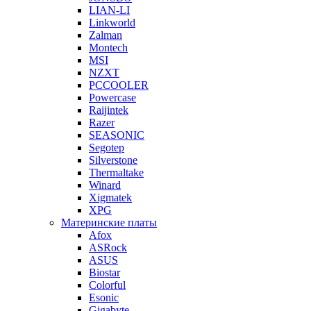
LIAN-LI
Linkworld
Zalman
Montech
MSI
NZXT
PCCOOLER
Powercase
Raijintek
Razer
SEASONIC
Segotep
Silverstone
Thermaltake
Winard
Xigmatek
XPG
Материнские платы
Afox
ASRock
ASUS
Biostar
Colorful
Esonic
Gigabyte