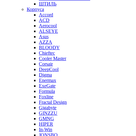
ШТИЛЬ
Корпуса
Accord
ACD
Aerocool
ALSEYE
Asus
AZZA
BLOODY
Chieftec
Cooler Master
Corsair
DeepCool
Digma
Enermax
ExeGate
Formula
Foxline
Fractal Design
Gigabyte
GINZZU
GMNG
HIPER
In-Win
JONSBO