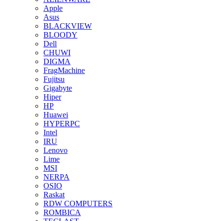
Apple
Asus
BLACKVIEW
BLOODY
Dell
CHUWI
DIGMA
FragMachine
Fujitsu
Gigabyte
Hiper
HP
Huawei
HYPERPC
Intel
IRU
Lenovo
Lime
MSI
NERPA
OSIO
Raskat
RDW COMPUTERS
ROMBICA