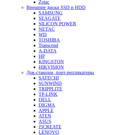
Zotac
Внешние диски SSD и HDD
SAMSUNG
SEAGATE
SILICON POWER
NETAC
WD
TOSHIBA
Transcend
A-DATA
HP
KINGSTON
HIKVISION
Док-станции, порт-репликаторы
SATECHI
SUNWIND
TRIPPLITE
TP-LINK
DELL
DIGMA
APPLE
ATEN
ASUS
J5CREATE
LENOVO