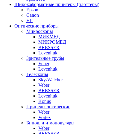
Широкоформатные принтеры (плоттеры)
Epson
Canon
HP
Оптические приборы
Микроскопы
МИКМЕД
МИКРОМЕД
BRESSER
Levenhuk
Зрительные трубы
Veber
Levenhuk
Телескопы
Sky-Watcher
Veber
BRESSER
Levenhuk
Konus
Прицелы оптические
Veber
Vortex
Бинокли и монокуляры
Veber
BRESSER