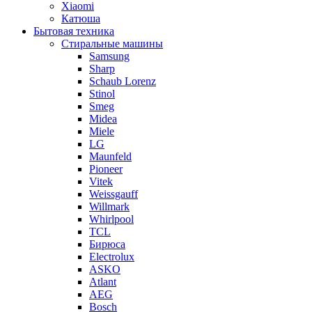
Xiaomi
Катюша
Бытовая техника
Стиральные машины
Samsung
Sharp
Schaub Lorenz
Stinol
Smeg
Midea
Miele
LG
Maunfeld
Pioneer
Vitek
Weissgauff
Willmark
Whirlpool
TCL
Бирюса
Electrolux
ASKO
Atlant
AEG
Bosch