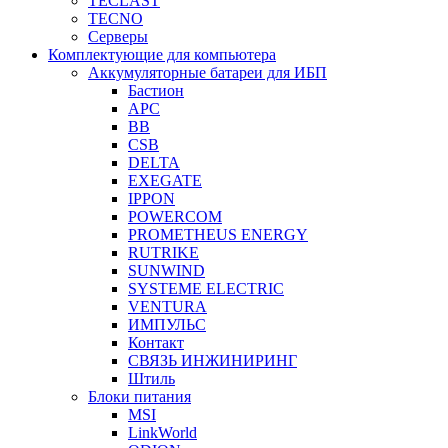
TECLAST
TECNO
Серверы
Комплектующие для компьютера
Аккумуляторные батареи для ИБП
Бастион
APC
BB
CSB
DELTA
EXEGATE
IPPON
POWERCOM
PROMETHEUS ENERGY
RUTRIKE
SUNWIND
SYSTEME ELECTRIC
VENTURA
ИМПУЛЬС
Контакт
СВЯЗЬ ИНЖИНИРИНГ
Штиль
Блоки питания
MSI
LinkWorld