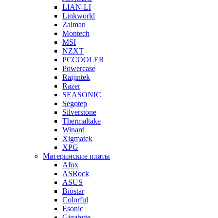
LIAN-LI
Linkworld
Zalman
Montech
MSI
NZXT
PCCOOLER
Powercase
Raijintek
Razer
SEASONIC
Segotep
Silverstone
Thermaltake
Winard
Xigmatek
XPG
Материнские платы
Afox
ASRock
ASUS
Biostar
Colorful
Esonic
Gigabyte