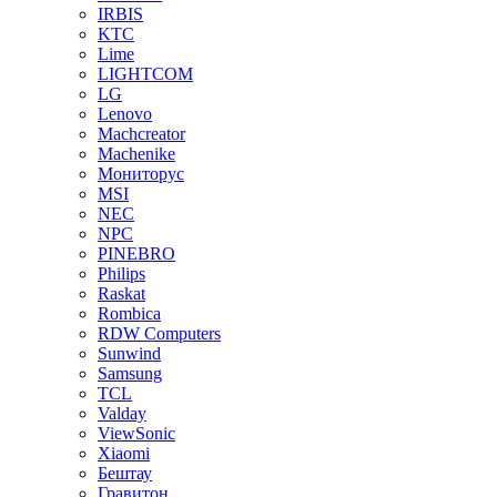
IRBIS
KTC
Lime
LIGHTCOM
LG
Lenovo
Machcreator
Machenike
Мониторус
MSI
NEC
NPC
PINEBRO
Philips
Raskat
Rombica
RDW Computers
Sunwind
Samsung
TCL
Valday
ViewSonic
Xiaomi
Бештау
Гравитон