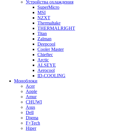
Устройства охлаждения
SuperMicro
MSI
NZXT
Thermaltake
THERMALRIGHT
Titan
Zalman
Deepcool
Cooler Master
Chieftec
Arctic
ALSEYE
Aerocool
ID-COOLING
Моноблоки
Acer
Apple
Amur
CHUWI
Asus
Dell
Digma
F+Tech
Hiper