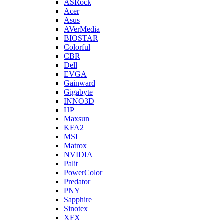
ASRock
Acer
Asus
AVerMedia
BIOSTAR
Colorful
CBR
Dell
EVGA
Gainward
Gigabyte
INNO3D
HP
Maxsun
KFA2
MSI
Matrox
NVIDIA
Palit
PowerColor
Predator
PNY
Sapphire
Sinotex
XFX