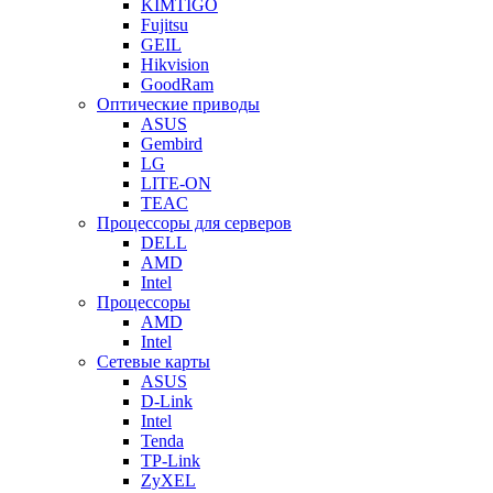
KIMTIGO
Fujitsu
GEIL
Hikvision
GoodRam
Оптические приводы
ASUS
Gembird
LG
LITE-ON
TEAC
Процессоры для серверов
DELL
AMD
Intel
Процессоры
AMD
Intel
Сетевые карты
ASUS
D-Link
Intel
Tenda
TP-Link
ZyXEL