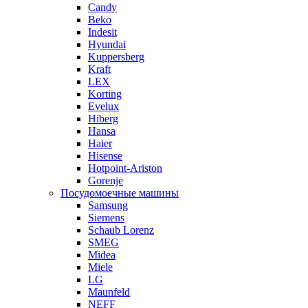
Candy
Beko
Indesit
Hyundai
Kuppersberg
Kraft
LEX
Korting
Evelux
Hiberg
Hansa
Haier
Hisense
Hotpoint-Ariston
Gorenje
Посудомоечные машины
Samsung
Siemens
Schaub Lorenz
SMEG
Midea
Miele
LG
Maunfeld
NEFF