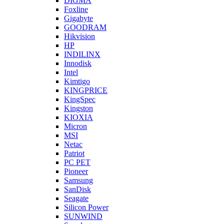
DIGMA
Foxline
Gigabyte
GOODRAM
Hikvision
HP
INDILINX
Innodisk
Intel
Kimtigo
KINGPRICE
KingSpec
Kingston
KIOXIA
Micron
MSI
Netac
Patriot
PC PET
Pioneer
Samsung
SanDisk
Seagate
Silicon Power
SUNWIND