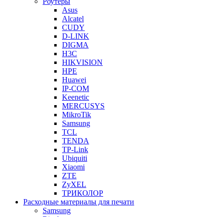
Роутеры
Asus
Alcatel
CUDY
D-LINK
DIGMA
H3C
HIKVISION
HPE
Huawei
IP-COM
Keenetic
MERCUSYS
MikroTik
Samsung
TCL
TENDA
TP-Link
Ubiquiti
Xiaomi
ZTE
ZyXEL
ТРИКОЛОР
Расходные материалы для печати
Samsung