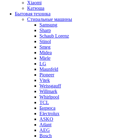
Xiaomi
Катюша
Бытовая техника
Стиральные машины
Samsung
Sharp
Schaub Lorenz
Stinol
Smeg
Midea
Miele
LG
Maunfeld
Pioneer
Vitek
Weissgauff
Willmark
Whirlpool
TCL
Бирюса
Electrolux
ASKO
Atlant
AEG
Bosch