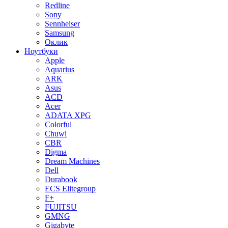
Redline
Sony
Sennheiser
Samsung
Оклик
Ноутбуки
Apple
Aquarius
ARK
Asus
ACD
Acer
ADATA XPG
Colorful
Chuwi
CBR
Digma
Dream Machines
Dell
Durabook
ECS Elitegroup
F+
FUJITSU
GMNG
Gigabyte