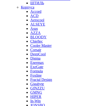
ШТИЛЬ
Корпуса
Accord
ACD
Aerocool
ALSEYE
Asus
AZZA
BLOODY
Chieftec
Cooler Master
Corsair
DeepCool
Digma
Enermax
ExeGate
Formula
Foxline
Fractal Design
Gigabyte
GINZZU
GMNG
HIPER
In-Win
JONSBO