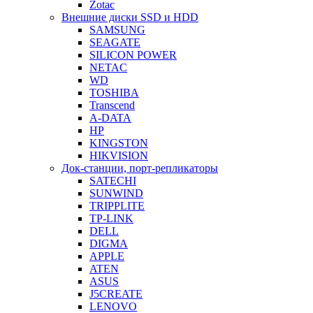
Zotac
Внешние диски SSD и HDD
SAMSUNG
SEAGATE
SILICON POWER
NETAC
WD
TOSHIBA
Transcend
A-DATA
HP
KINGSTON
HIKVISION
Док-станции, порт-репликаторы
SATECHI
SUNWIND
TRIPPLITE
TP-LINK
DELL
DIGMA
APPLE
ATEN
ASUS
J5CREATE
LENOVO