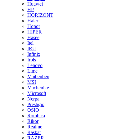
Huawei
HP
HORIZONT
Haier
Honor
HIPER
Hasee
Itel
IRU
Infinix
Irbis
Lenovo
Lime
Maibenben
MSI
Machenike
Microsoft
Nerpa
Prestigio
OSIO
Rombica
Rikor
Realme
Raskat
RAZER