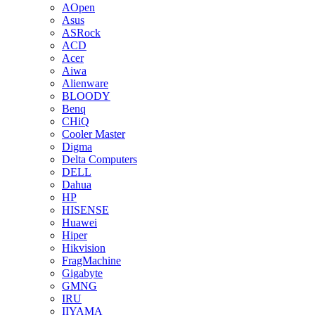
AOpen
Asus
ASRock
ACD
Acer
Aiwa
Alienware
BLOODY
Benq
CHiQ
Cooler Master
Digma
Delta Computers
DELL
Dahua
HP
HISENSE
Huawei
Hiper
Hikvision
FragMachine
Gigabyte
GMNG
IRU
IIYAMA