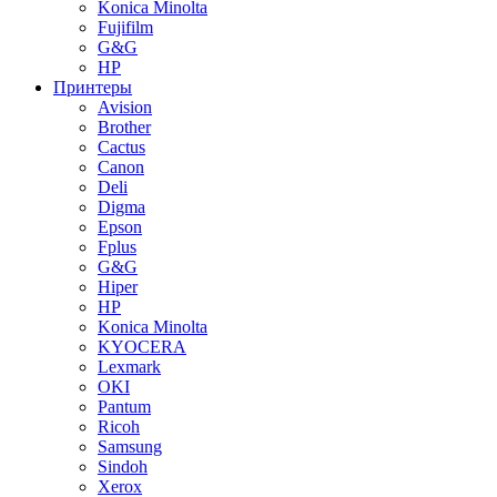
Konica Minolta
Fujifilm
G&G
HP
Принтеры
Avision
Brother
Cactus
Canon
Deli
Digma
Epson
Fplus
G&G
Hiper
HP
Konica Minolta
KYOCERA
Lexmark
OKI
Pantum
Ricoh
Samsung
Sindoh
Xerox