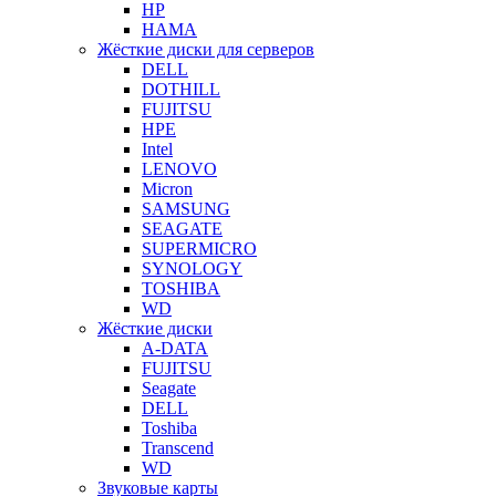
HP
HAMA
Жёсткие диски для серверов
DELL
DOTHILL
FUJITSU
HPE
Intel
LENOVO
Micron
SAMSUNG
SEAGATE
SUPERMICRO
SYNOLOGY
TOSHIBA
WD
Жёсткие диски
A-DATA
FUJITSU
Seagate
DELL
Toshiba
Transcend
WD
Звуковые карты