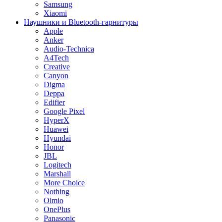
Samsung
Xiaomi
Наушники и Bluetooth-гарнитуры
Apple
Anker
Audio-Technica
A4Tech
Creative
Canyon
Digma
Deppa
Edifier
Google Pixel
HyperX
Huawei
Hyundai
Honor
JBL
Logitech
Marshall
More Choice
Nothing
Olmio
OnePlus
Panasonic