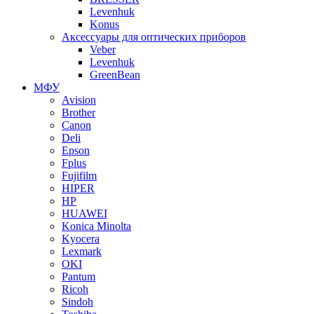
Levenhuk
Konus
Аксессуары для оптических приборов
Veber
Levenhuk
GreenBean
МФУ
Avision
Brother
Canon
Deli
Epson
Fplus
Fujifilm
HIPER
HP
HUAWEI
Konica Minolta
Kyocera
Lexmark
OKI
Pantum
Ricoh
Sindoh