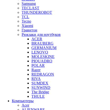
Samsung
TECLAST
THUNDEROBOT
TCL
Tecno
Xiaomi
Гравитон
Рюкзаки для ноутбуков
ACER
BRAUBERG
GERMANIUM
LENOVO
MOLESKINE
PIQUADRO
POLAR
Razer
REDRAGON
RIVA
SUMDEX
SUNWIND
The Bridge
THULE
Компьютеры
Acer
ALIENWARE