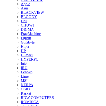
Apple
Asus
BLACKVIEW
BLOODY
Dell
CHUWI
DIGMA
FragMachine
Fujitsu
Gigabyte
Hiper
HP
Huawei
HYPERPC
Intel
IRU
Lenovo
Lime
MSI
NERPA
OSIO
Raskat
RDW COMPUTERS
ROMBICA