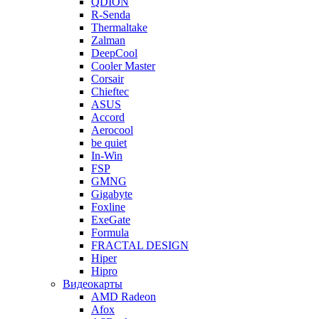
QDION
R-Senda
Thermaltake
Zalman
DeepCool
Cooler Master
Corsair
Chieftec
ASUS
Accord
Aerocool
be quiet
In-Win
FSP
GMNG
Gigabyte
Foxline
ExeGate
Formula
FRACTAL DESIGN
Hiper
Hipro
Видеокарты
AMD Radeon
Afox