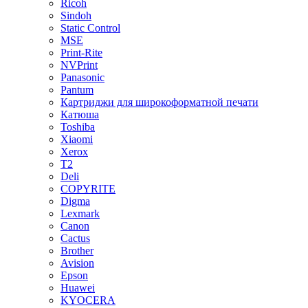
Ricoh
Sindoh
Static Control
MSE
Print-Rite
NVPrint
Panasonic
Pantum
Картриджи для широкоформатной печати
Катюша
Toshiba
Xiaomi
Xerox
T2
Deli
COPYRITE
Digma
Lexmark
Canon
Cactus
Brother
Avision
Epson
Huawei
KYOCERA