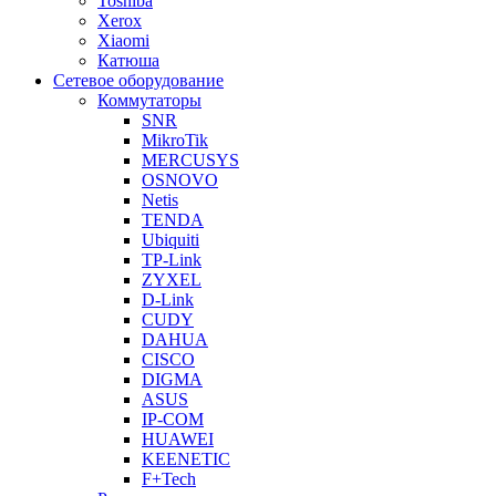
Toshiba
Xerox
Xiaomi
Катюша
Сетевое оборудование
Коммутаторы
SNR
MikroTik
MERCUSYS
OSNOVO
Netis
TENDA
Ubiquiti
TP-Link
ZYXEL
D-Link
CUDY
DAHUA
CISCO
DIGMA
ASUS
IP-COM
HUAWEI
KEENETIC
F+Tech