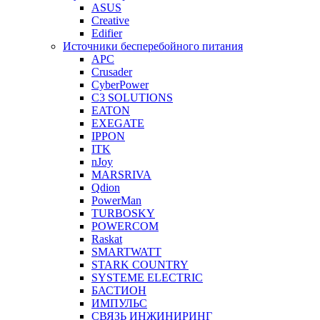
ASUS
Creative
Edifier
Источники бесперебойного питания
APC
Crusader
CyberPower
C3 SOLUTIONS
EATON
EXEGATE
IPPON
ITK
nJoy
MARSRIVA
Qdion
PowerMan
TURBOSKY
POWERCOM
Raskat
SMARTWATT
STARK COUNTRY
SYSTEME ELECTRIC
БАСТИОН
ИМПУЛЬС
СВЯЗЬ ИНЖИНИРИНГ