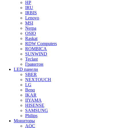
HP
IRU
IRBIS
Lenovo
MSI
Nerpa
OSIO
Raskat
RDW Computers
ROMBICA
SUNWIND
Teclast
Гравитон
LED панели
SBER
NEXTOUCH
LG
Benq
IKAR
IIYAMA
HISENSE
SAMSUNG
Philips
Мониторы
AOC