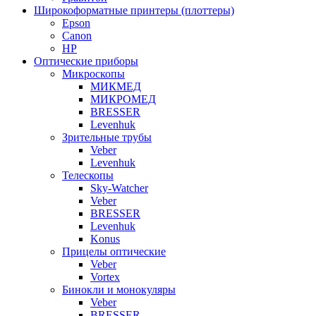
Широкоформатные принтеры (плоттеры)
Epson
Canon
HP
Оптические приборы
Микроскопы
МИКМЕД
МИКРОМЕД
BRESSER
Levenhuk
Зрительные трубы
Veber
Levenhuk
Телескопы
Sky-Watcher
Veber
BRESSER
Levenhuk
Konus
Прицелы оптические
Veber
Vortex
Бинокли и монокуляры
Veber
BRESSER