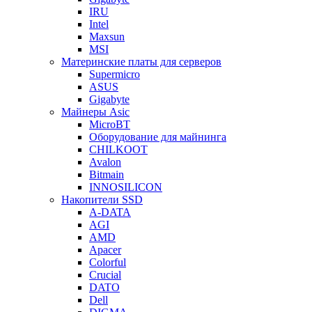
IRU
Intel
Maxsun
MSI
Материнские платы для серверов
Supermicro
ASUS
Gigabyte
Майнеры Asic
MicroBT
Оборудование для майнинга
CHILKOOT
Avalon
Bitmain
INNOSILICON
Накопители SSD
A-DATA
AGI
AMD
Apacer
Colorful
Crucial
DATO
Dell