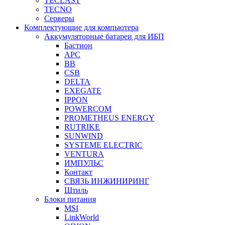
TECLAST
TECNO
Серверы
Комплектующие для компьютера
Аккумуляторные батареи для ИБП
Бастион
APC
BB
CSB
DELTA
EXEGATE
IPPON
POWERCOM
PROMETHEUS ENERGY
RUTRIKE
SUNWIND
SYSTEME ELECTRIC
VENTURA
ИМПУЛЬС
Контакт
СВЯЗЬ ИНЖИНИРИНГ
Штиль
Блоки питания
MSI
LinkWorld