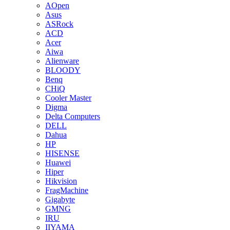
AOpen
Asus
ASRock
ACD
Acer
Aiwa
Alienware
BLOODY
Benq
CHiQ
Cooler Master
Digma
Delta Computers
DELL
Dahua
HP
HISENSE
Huawei
Hiper
Hikvision
FragMachine
Gigabyte
GMNG
IRU
IIYAMA