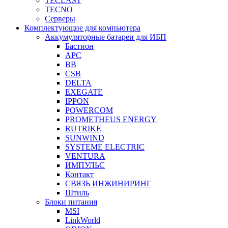
TECLAST
TECNO
Серверы
Комплектующие для компьютера
Аккумуляторные батареи для ИБП
Бастион
APC
BB
CSB
DELTA
EXEGATE
IPPON
POWERCOM
PROMETHEUS ENERGY
RUTRIKE
SUNWIND
SYSTEME ELECTRIC
VENTURA
ИМПУЛЬС
Контакт
СВЯЗЬ ИНЖИНИРИНГ
Штиль
Блоки питания
MSI
LinkWorld