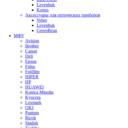
Levenhuk
Konus
Аксессуары для оптических приборов
Veber
Levenhuk
GreenBean
МФУ
Avision
Brother
Canon
Deli
Epson
Fplus
Fujifilm
HIPER
HP
HUAWEI
Konica Minolta
Kyocera
Lexmark
OKI
Pantum
Ricoh
Sindoh