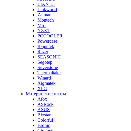
LIAN-LI
Linkworld
Zalman
Montech
MSI
NZXT
PCCOOLER
Powercase
Raijintek
Razer
SEASONIC
Segotep
Silverstone
Thermaltake
Winard
Xigmatek
XPG
Материнские платы
Afox
ASRock
ASUS
Biostar
Colorful
Esonic
Gigabyte