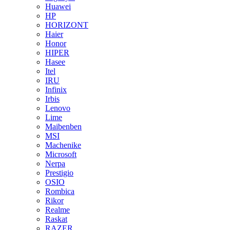
Huawei
HP
HORIZONT
Haier
Honor
HIPER
Hasee
Itel
IRU
Infinix
Irbis
Lenovo
Lime
Maibenben
MSI
Machenike
Microsoft
Nerpa
Prestigio
OSIO
Rombica
Rikor
Realme
Raskat
RAZER