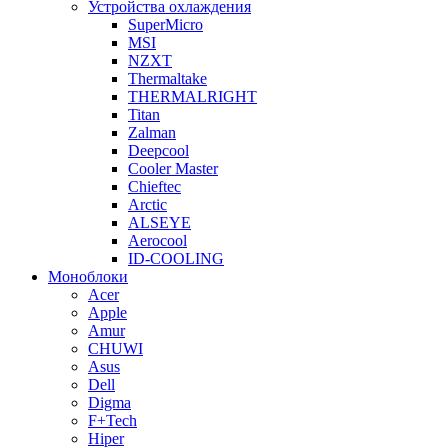
Устройства охлаждения
SuperMicro
MSI
NZXT
Thermaltake
THERMALRIGHT
Titan
Zalman
Deepcool
Cooler Master
Chieftec
Arctic
ALSEYE
Aerocool
ID-COOLING
Моноблоки
Acer
Apple
Amur
CHUWI
Asus
Dell
Digma
F+Tech
Hiper