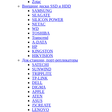
Zotac
Внешние диски SSD и HDD
SAMSUNG
SEAGATE
SILICON POWER
NETAC
WD
TOSHIBA
Transcend
A-DATA
HP
KINGSTON
HIKVISION
Док-станции, порт-репликаторы
SATECHI
SUNWIND
TRIPPLITE
TP-LINK
DELL
DIGMA
APPLE
ATEN
ASUS
J5CREATE
LENOVO