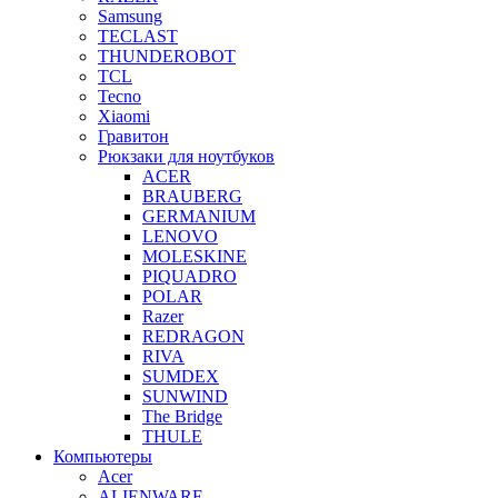
Samsung
TECLAST
THUNDEROBOT
TCL
Tecno
Xiaomi
Гравитон
Рюкзаки для ноутбуков
ACER
BRAUBERG
GERMANIUM
LENOVO
MOLESKINE
PIQUADRO
POLAR
Razer
REDRAGON
RIVA
SUMDEX
SUNWIND
The Bridge
THULE
Компьютеры
Acer
ALIENWARE