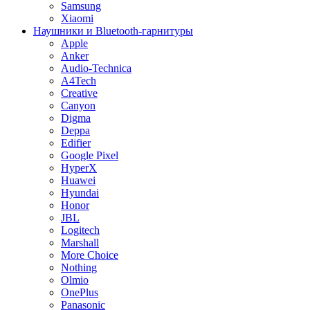
Samsung
Xiaomi
Наушники и Bluetooth-гарнитуры
Apple
Anker
Audio-Technica
A4Tech
Creative
Canyon
Digma
Deppa
Edifier
Google Pixel
HyperX
Huawei
Hyundai
Honor
JBL
Logitech
Marshall
More Choice
Nothing
Olmio
OnePlus
Panasonic