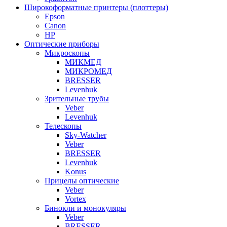
Широкоформатные принтеры (плоттеры)
Epson
Canon
HP
Оптические приборы
Микроскопы
МИКМЕД
МИКРОМЕД
BRESSER
Levenhuk
Зрительные трубы
Veber
Levenhuk
Телескопы
Sky-Watcher
Veber
BRESSER
Levenhuk
Konus
Прицелы оптические
Veber
Vortex
Бинокли и монокуляры
Veber
BRESSER