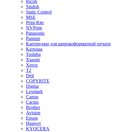
Ricoh
Sindoh
Static Control
MSE
Print-Rite
NVPrint
Panasonic
Pantum
Картриджи для широкоформатной печати
Катюша
Toshiba
Xiaomi
Xerox
T2
Deli
COPYRITE
Digma
Lexmark
Canon
Cactus
Brother
Avision
Epson
Huawei
KYOCERA