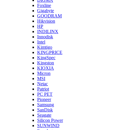
DIGMA
Foxline
Gigabyte
GOODRAM
Hikvision
HP
INDILINX
Innodisk
Intel
Kimtigo
KINGPRICE
KingSpec
Kingston
KIOXIA
Micron
MSI
Netac
Patriot
PC PET
Pioneer
Samsung
SanDisk
Seagate
Silicon Power
SUNWIND