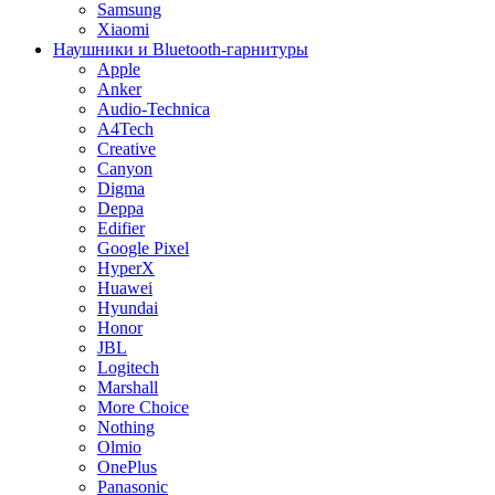
Samsung
Xiaomi
Наушники и Bluetooth-гарнитуры
Apple
Anker
Audio-Technica
A4Tech
Creative
Canyon
Digma
Deppa
Edifier
Google Pixel
HyperX
Huawei
Hyundai
Honor
JBL
Logitech
Marshall
More Choice
Nothing
Olmio
OnePlus
Panasonic