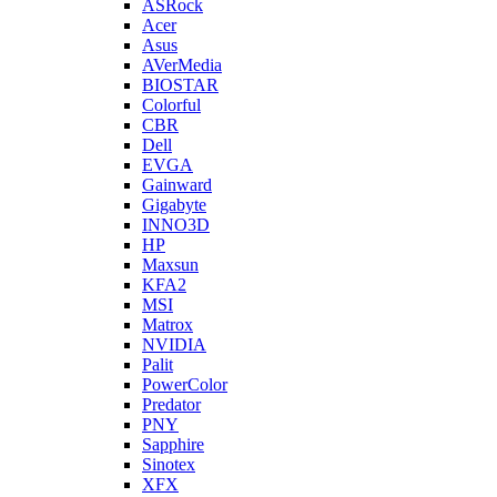
ASRock
Acer
Asus
AVerMedia
BIOSTAR
Colorful
CBR
Dell
EVGA
Gainward
Gigabyte
INNO3D
HP
Maxsun
KFA2
MSI
Matrox
NVIDIA
Palit
PowerColor
Predator
PNY
Sapphire
Sinotex
XFX