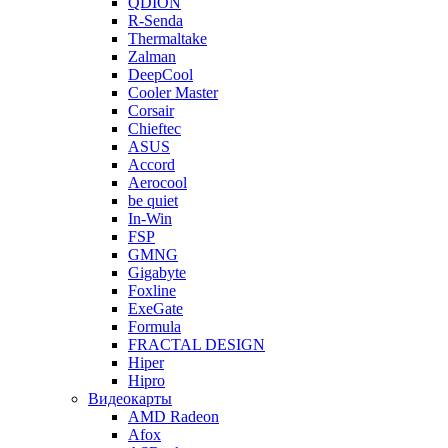
QDION
R-Senda
Thermaltake
Zalman
DeepCool
Cooler Master
Corsair
Chieftec
ASUS
Accord
Aerocool
be quiet
In-Win
FSP
GMNG
Gigabyte
Foxline
ExeGate
Formula
FRACTAL DESIGN
Hiper
Hipro
Видеокарты
AMD Radeon
Afox