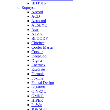
ШТИЛЬ
Корпуса
Accord
ACD
Aerocool
ALSEYE
Asus
AZZA
BLOODY
Chieftec
Cooler Master
Corsair
DeepCool
Digma
Enermax
ExeGate
Formula
Foxline
Fractal Design
Gigabyte
GINZZU
GMNG
HIPER
In-Win
JONSBO