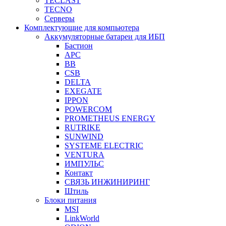
TECLAST
TECNO
Серверы
Комплектующие для компьютера
Аккумуляторные батареи для ИБП
Бастион
APC
BB
CSB
DELTA
EXEGATE
IPPON
POWERCOM
PROMETHEUS ENERGY
RUTRIKE
SUNWIND
SYSTEME ELECTRIC
VENTURA
ИМПУЛЬС
Контакт
СВЯЗЬ ИНЖИНИРИНГ
Штиль
Блоки питания
MSI
LinkWorld