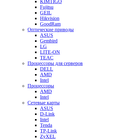
KIMTIGO
Fujitsu
GEIL
Hikvision
GoodRam
Оптические приводы
ASUS
Gembird
LG
LITE-ON
TEAC
Процессоры для серверов
DELL
AMD
Intel
Процессоры
AMD
Intel
Сетевые карты
ASUS
D-Link
Intel
Tenda
TP-Link
ZyXEL