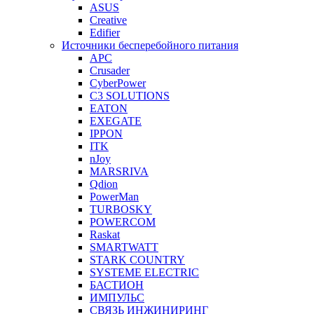
ASUS
Creative
Edifier
Источники бесперебойного питания
APC
Crusader
CyberPower
C3 SOLUTIONS
EATON
EXEGATE
IPPON
ITK
nJoy
MARSRIVA
Qdion
PowerMan
TURBOSKY
POWERCOM
Raskat
SMARTWATT
STARK COUNTRY
SYSTEME ELECTRIC
БАСТИОН
ИМПУЛЬС
СВЯЗЬ ИНЖИНИРИНГ