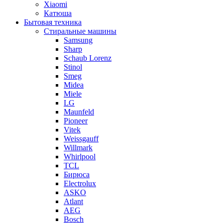
Xiaomi
Катюша
Бытовая техника
Стиральные машины
Samsung
Sharp
Schaub Lorenz
Stinol
Smeg
Midea
Miele
LG
Maunfeld
Pioneer
Vitek
Weissgauff
Willmark
Whirlpool
TCL
Бирюса
Electrolux
ASKO
Atlant
AEG
Bosch