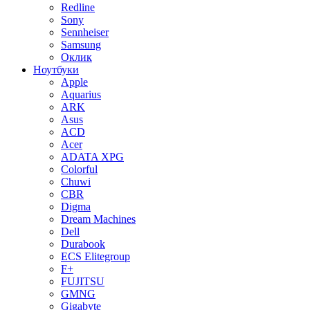
Redline
Sony
Sennheiser
Samsung
Оклик
Ноутбуки
Apple
Aquarius
ARK
Asus
ACD
Acer
ADATA XPG
Colorful
Chuwi
CBR
Digma
Dream Machines
Dell
Durabook
ECS Elitegroup
F+
FUJITSU
GMNG
Gigabyte