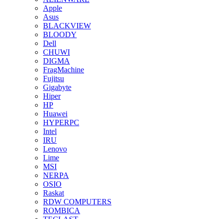
Apple
Asus
BLACKVIEW
BLOODY
Dell
CHUWI
DIGMA
FragMachine
Fujitsu
Gigabyte
Hiper
HP
Huawei
HYPERPC
Intel
IRU
Lenovo
Lime
MSI
NERPA
OSIO
Raskat
RDW COMPUTERS
ROMBICA