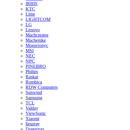
IRBIS
KTC
Lime
LIGHTCOM
LG
Lenovo
Machcreator
Machenike
Мониторус
MSI
NEC
NPC
PINEBRO
Philips
Raskat
Rombica
RDW Computers
Sunwind
Samsung
TCL
Valday
ViewSonic
Xiaomi
Бештау
Гравитон