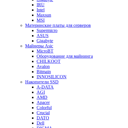
IRU
Intel
Maxsun
MSI
Материнские платы для серверов
Supermicro
ASUS
Gigabyte
Майнеры Asic
MicroBT
Оборудование для майнинга
CHILKOOT
Avalon
Bitmain
INNOSILICON
Накопители SSD
A-DATA
AGI
AMD
Apacer
Colorful
Crucial
DATO
Dell