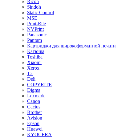
Ricoh
Sindoh
Static Control
MSE
Print-Rite
NVPrint
Panasonic
Pantum
Картриджи для широкоформатной печати
Катюша
Toshiba
Xiaomi
Xerox
T2
Deli
COPYRITE
Digma
Lexmark
Canon
Cactus
Brother
Avision
Epson
Huawei
KYOCERA