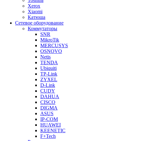
Toshiba
Xerox
Xiaomi
Катюша
Сетевое оборудование
Коммутаторы
SNR
MikroTik
MERCUSYS
OSNOVO
Netis
TENDA
Ubiquiti
TP-Link
ZYXEL
D-Link
CUDY
DAHUA
CISCO
DIGMA
ASUS
IP-COM
HUAWEI
KEENETIC
F+Tech