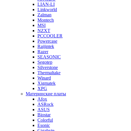
LIAN-LI
Linkworld
Zalman
Montech
MSI
NZXT
PCCOOLER
Powercase
Raijintek
Razer
SEASONIC
Segotep
Silverstone
Thermaltake
Winard
Xigmatek
XPG
Материнские платы
Afox
ASRock
ASUS
Biostar
Colorful
Esonic
Gigabyte