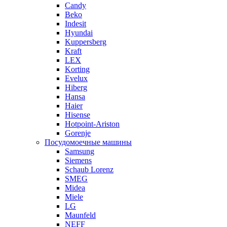
Candy
Beko
Indesit
Hyundai
Kuppersberg
Kraft
LEX
Korting
Evelux
Hiberg
Hansa
Haier
Hisense
Hotpoint-Ariston
Gorenje
Посудомоечные машины
Samsung
Siemens
Schaub Lorenz
SMEG
Midea
Miele
LG
Maunfeld
NEFF