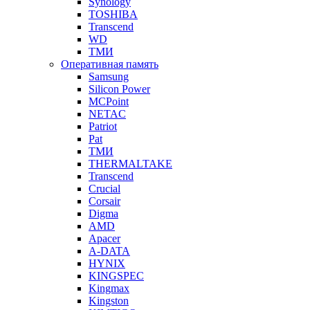
Synology
TOSHIBA
Transcend
WD
ТМИ
Оперативная память
Samsung
Silicon Power
MCPoint
NETAC
Patriot
Pat
ТМИ
THERMALTAKE
Transcend
Crucial
Corsair
Digma
AMD
Apacer
A-DATA
HYNIX
KINGSPEC
Kingmax
Kingston