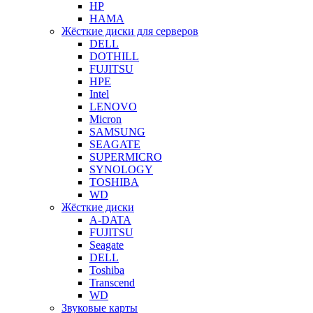
HP
HAMA
Жёсткие диски для серверов
DELL
DOTHILL
FUJITSU
HPE
Intel
LENOVO
Micron
SAMSUNG
SEAGATE
SUPERMICRO
SYNOLOGY
TOSHIBA
WD
Жёсткие диски
A-DATA
FUJITSU
Seagate
DELL
Toshiba
Transcend
WD
Звуковые карты