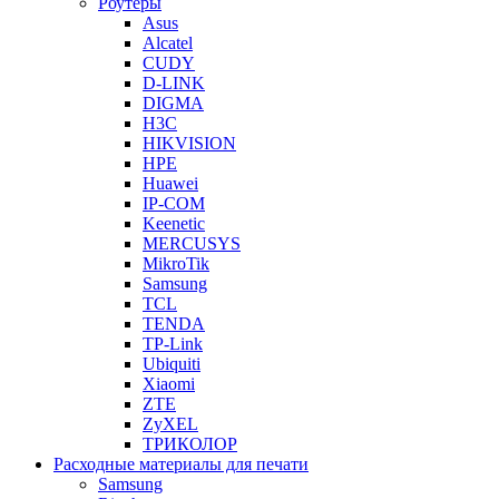
Роутеры
Asus
Alcatel
CUDY
D-LINK
DIGMA
H3C
HIKVISION
HPE
Huawei
IP-COM
Keenetic
MERCUSYS
MikroTik
Samsung
TCL
TENDA
TP-Link
Ubiquiti
Xiaomi
ZTE
ZyXEL
ТРИКОЛОР
Расходные материалы для печати
Samsung