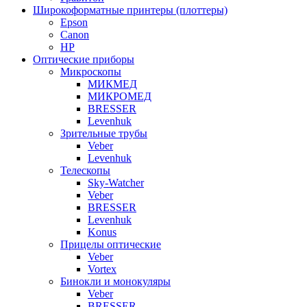
Широкоформатные принтеры (плоттеры)
Epson
Canon
HP
Оптические приборы
Микроскопы
МИКМЕД
МИКРОМЕД
BRESSER
Levenhuk
Зрительные трубы
Veber
Levenhuk
Телескопы
Sky-Watcher
Veber
BRESSER
Levenhuk
Konus
Прицелы оптические
Veber
Vortex
Бинокли и монокуляры
Veber
BRESSER