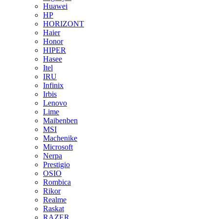
Huawei
HP
HORIZONT
Haier
Honor
HIPER
Hasee
Itel
IRU
Infinix
Irbis
Lenovo
Lime
Maibenben
MSI
Machenike
Microsoft
Nerpa
Prestigio
OSIO
Rombica
Rikor
Realme
Raskat
RAZER