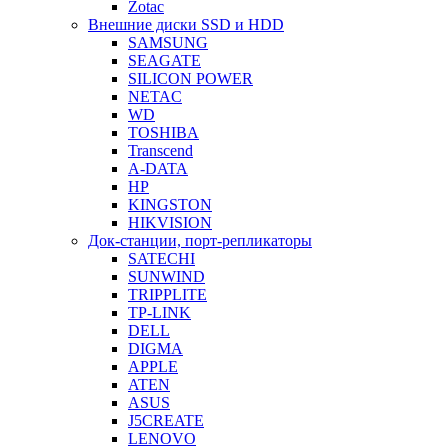
Zotac
Внешние диски SSD и HDD
SAMSUNG
SEAGATE
SILICON POWER
NETAC
WD
TOSHIBA
Transcend
A-DATA
HP
KINGSTON
HIKVISION
Док-станции, порт-репликаторы
SATECHI
SUNWIND
TRIPPLITE
TP-LINK
DELL
DIGMA
APPLE
ATEN
ASUS
J5CREATE
LENOVO