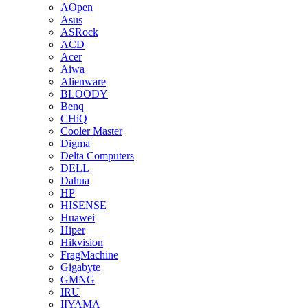
AOpen
Asus
ASRock
ACD
Acer
Aiwa
Alienware
BLOODY
Benq
CHiQ
Cooler Master
Digma
Delta Computers
DELL
Dahua
HP
HISENSE
Huawei
Hiper
Hikvision
FragMachine
Gigabyte
GMNG
IRU
IIYAMA