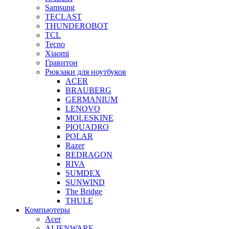
Samsung
TECLAST
THUNDEROBOT
TCL
Tecno
Xiaomi
Гравитон
Рюкзаки для ноутбуков
ACER
BRAUBERG
GERMANIUM
LENOVO
MOLESKINE
PIQUADRO
POLAR
Razer
REDRAGON
RIVA
SUMDEX
SUNWIND
The Bridge
THULE
Компьютеры
Acer
ALIENWARE