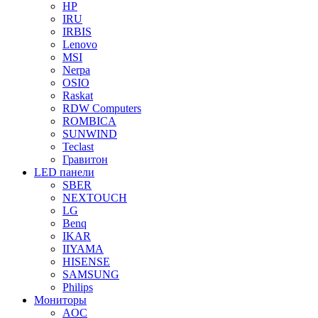
HP
IRU
IRBIS
Lenovo
MSI
Nerpa
OSIO
Raskat
RDW Computers
ROMBICA
SUNWIND
Teclast
Гравитон
LED панели
SBER
NEXTOUCH
LG
Benq
IKAR
IIYAMA
HISENSE
SAMSUNG
Philips
Мониторы
AOC