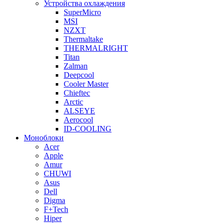
Устройства охлаждения
SuperMicro
MSI
NZXT
Thermaltake
THERMALRIGHT
Titan
Zalman
Deepcool
Cooler Master
Chieftec
Arctic
ALSEYE
Aerocool
ID-COOLING
Моноблоки
Acer
Apple
Amur
CHUWI
Asus
Dell
Digma
F+Tech
Hiper