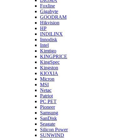
DIGMA
Foxline
Gigabyte
GOODRAM
Hikvision
HP
INDILINX
Innodisk
Intel
Kimtigo
KINGPRICE
KingSpec
Kingston
KIOXIA
Micron
MSI
Netac
Patriot
PC PET
Pioneer
Samsung
SanDisk
Seagate
Silicon Power
SUNWIND