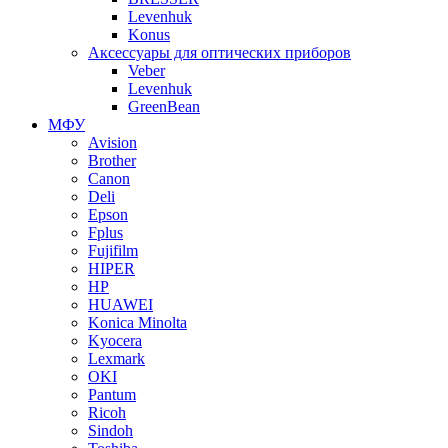
Levenhuk
Konus
Аксессуары для оптических приборов
Veber
Levenhuk
GreenBean
МФУ
Avision
Brother
Canon
Deli
Epson
Fplus
Fujifilm
HIPER
HP
HUAWEI
Konica Minolta
Kyocera
Lexmark
OKI
Pantum
Ricoh
Sindoh