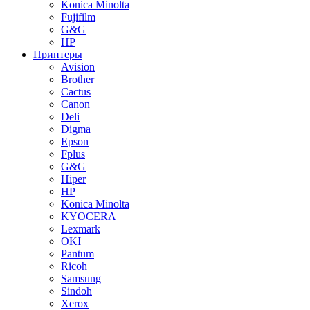
Konica Minolta
Fujifilm
G&G
HP
Принтеры
Avision
Brother
Cactus
Canon
Deli
Digma
Epson
Fplus
G&G
Hiper
HP
Konica Minolta
KYOCERA
Lexmark
OKI
Pantum
Ricoh
Samsung
Sindoh
Xerox