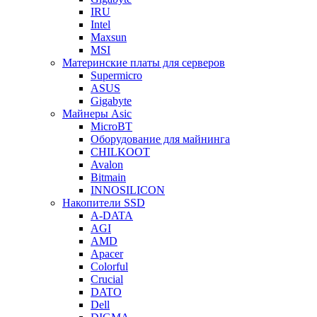
IRU
Intel
Maxsun
MSI
Материнские платы для серверов
Supermicro
ASUS
Gigabyte
Майнеры Asic
MicroBT
Оборудование для майнинга
CHILKOOT
Avalon
Bitmain
INNOSILICON
Накопители SSD
A-DATA
AGI
AMD
Apacer
Colorful
Crucial
DATO
Dell