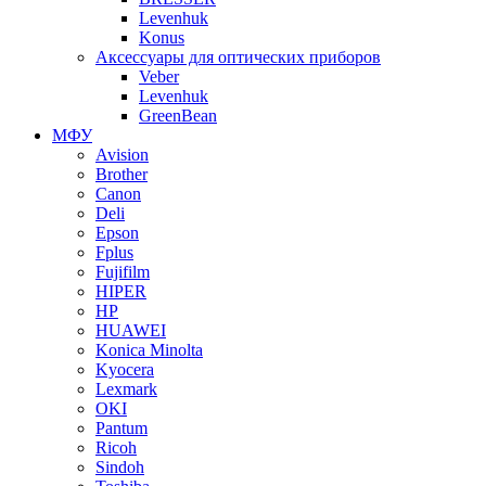
Levenhuk
Konus
Аксессуары для оптических приборов
Veber
Levenhuk
GreenBean
МФУ
Avision
Brother
Canon
Deli
Epson
Fplus
Fujifilm
HIPER
HP
HUAWEI
Konica Minolta
Kyocera
Lexmark
OKI
Pantum
Ricoh
Sindoh