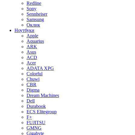
Redline
Sony
Sennheiser
Samsung
Оклик
Ноутбуки
Apple
Aquarius
ARK
Asus
ACD
Acer
ADATA XPG
Colorful
Chuwi
CBR
Digma
Dream Machines
Dell
Durabook
ECS Elitegroup
F+
FUJITSU
GMNG
Gigabyte