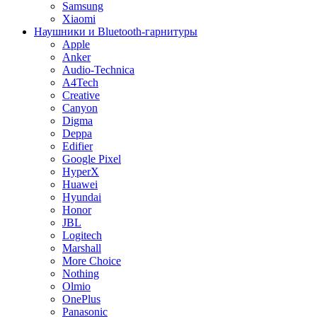
Samsung
Xiaomi
Наушники и Bluetooth-гарнитуры
Apple
Anker
Audio-Technica
A4Tech
Creative
Canyon
Digma
Deppa
Edifier
Google Pixel
HyperX
Huawei
Hyundai
Honor
JBL
Logitech
Marshall
More Choice
Nothing
Olmio
OnePlus
Panasonic