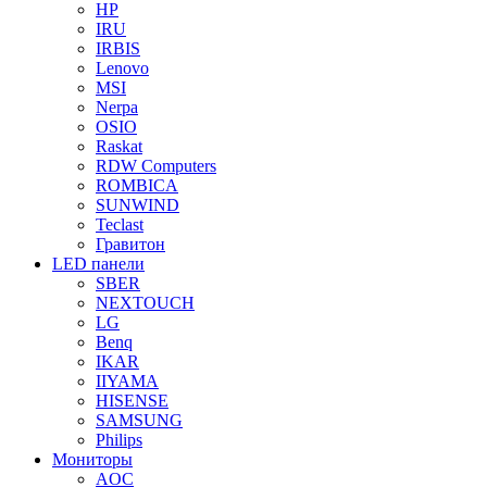
HP
IRU
IRBIS
Lenovo
MSI
Nerpa
OSIO
Raskat
RDW Computers
ROMBICA
SUNWIND
Teclast
Гравитон
LED панели
SBER
NEXTOUCH
LG
Benq
IKAR
IIYAMA
HISENSE
SAMSUNG
Philips
Мониторы
AOC