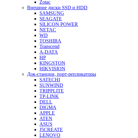
Zotac
Внешние диски SSD и HDD
SAMSUNG
SEAGATE
SILICON POWER
NETAC
WD
TOSHIBA
Transcend
A-DATA
HP
KINGSTON
HIKVISION
Док-станции, порт-репликаторы
SATECHI
SUNWIND
TRIPPLITE
TP-LINK
DELL
DIGMA
APPLE
ATEN
ASUS
J5CREATE
LENOVO