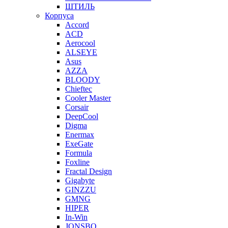
ШТИЛЬ
Корпуса
Accord
ACD
Aerocool
ALSEYE
Asus
AZZA
BLOODY
Chieftec
Cooler Master
Corsair
DeepCool
Digma
Enermax
ExeGate
Formula
Foxline
Fractal Design
Gigabyte
GINZZU
GMNG
HIPER
In-Win
JONSBO