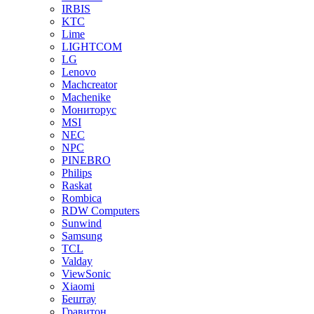
IRBIS
KTC
Lime
LIGHTCOM
LG
Lenovo
Machcreator
Machenike
Мониторус
MSI
NEC
NPC
PINEBRO
Philips
Raskat
Rombica
RDW Computers
Sunwind
Samsung
TCL
Valday
ViewSonic
Xiaomi
Бештау
Гравитон