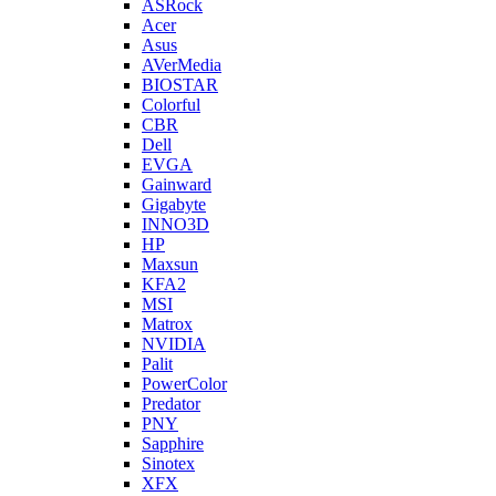
ASRock
Acer
Asus
AVerMedia
BIOSTAR
Colorful
CBR
Dell
EVGA
Gainward
Gigabyte
INNO3D
HP
Maxsun
KFA2
MSI
Matrox
NVIDIA
Palit
PowerColor
Predator
PNY
Sapphire
Sinotex
XFX