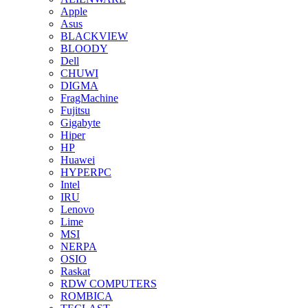
Apple
Asus
BLACKVIEW
BLOODY
Dell
CHUWI
DIGMA
FragMachine
Fujitsu
Gigabyte
Hiper
HP
Huawei
HYPERPC
Intel
IRU
Lenovo
Lime
MSI
NERPA
OSIO
Raskat
RDW COMPUTERS
ROMBICA