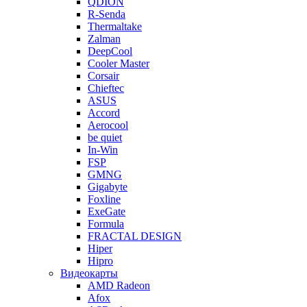
QDION
R-Senda
Thermaltake
Zalman
DeepCool
Cooler Master
Corsair
Chieftec
ASUS
Accord
Aerocool
be quiet
In-Win
FSP
GMNG
Gigabyte
Foxline
ExeGate
Formula
FRACTAL DESIGN
Hiper
Hipro
Видеокарты
AMD Radeon
Afox