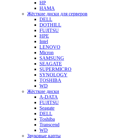
HP
HAMA
Жёсткие диски для серверов
DELL
DOTHILL
FUJITSU
HPE
Intel
LENOVO
Micron
SAMSUNG
SEAGATE
SUPERMICRO
SYNOLOGY
TOSHIBA
WD
Жёсткие диски
A-DATA
FUJITSU
Seagate
DELL
Toshiba
Transcend
WD
Звуковые карты