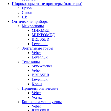
Широкоформатные принтеры (плоттеры)
Epson
Canon
HP
Оптические приборы
Микроскопы
МИКМЕД
МИКРОМЕД
BRESSER
Levenhuk
Зрительные трубы
Veber
Levenhuk
Телескопы
Sky-Watcher
Veber
BRESSER
Levenhuk
Konus
Прицелы оптические
Veber
Vortex
Бинокли и монокуляры
Veber
BRESSER