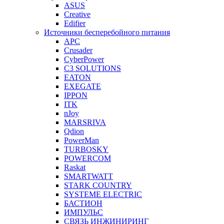
ASUS
Creative
Edifier
Источники бесперебойного питания
APC
Crusader
CyberPower
C3 SOLUTIONS
EATON
EXEGATE
IPPON
ITK
nJoy
MARSRIVA
Qdion
PowerMan
TURBOSKY
POWERCOM
Raskat
SMARTWATT
STARK COUNTRY
SYSTEME ELECTRIC
БАСТИОН
ИМПУЛЬС
СВЯЗЬ ИНЖИНИРИНГ