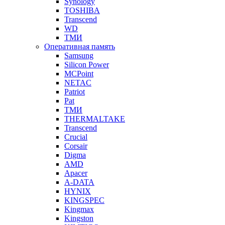
Synology
TOSHIBA
Transcend
WD
ТМИ
Оперативная память
Samsung
Silicon Power
MCPoint
NETAC
Patriot
Pat
ТМИ
THERMALTAKE
Transcend
Crucial
Corsair
Digma
AMD
Apacer
A-DATA
HYNIX
KINGSPEC
Kingmax
Kingston