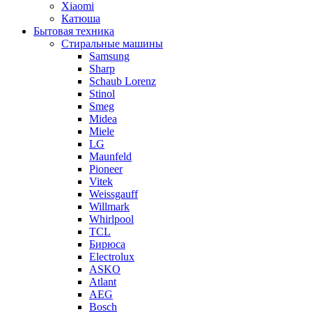
Xiaomi
Катюша
Бытовая техника
Стиральные машины
Samsung
Sharp
Schaub Lorenz
Stinol
Smeg
Midea
Miele
LG
Maunfeld
Pioneer
Vitek
Weissgauff
Willmark
Whirlpool
TCL
Бирюса
Electrolux
ASKO
Atlant
AEG
Bosch