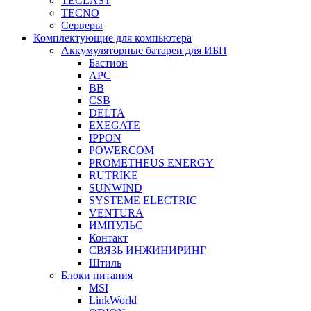
TECLAST
TECNO
Серверы
Комплектующие для компьютера
Аккумуляторные батареи для ИБП
Бастион
APC
BB
CSB
DELTA
EXEGATE
IPPON
POWERCOM
PROMETHEUS ENERGY
RUTRIKE
SUNWIND
SYSTEME ELECTRIC
VENTURA
ИМПУЛЬС
Контакт
СВЯЗЬ ИНЖИНИРИНГ
Штиль
Блоки питания
MSI
LinkWorld