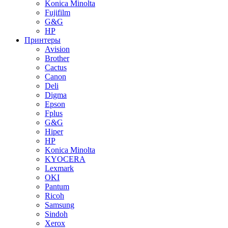
Konica Minolta
Fujifilm
G&G
HP
Принтеры
Avision
Brother
Cactus
Canon
Deli
Digma
Epson
Fplus
G&G
Hiper
HP
Konica Minolta
KYOCERA
Lexmark
OKI
Pantum
Ricoh
Samsung
Sindoh
Xerox