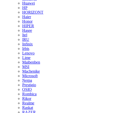
Huawei
HP
HORIZONT
Haier
Honor
HIPER
Hasee
Itel
IRU
Infinix
Irbis
Lenovo
Lime
Maibenben
MSI
Machenike
Microsoft
Nerpa
Prestigio
OSIO
Rombica
Rikor
Realme
Raskat
RAZER