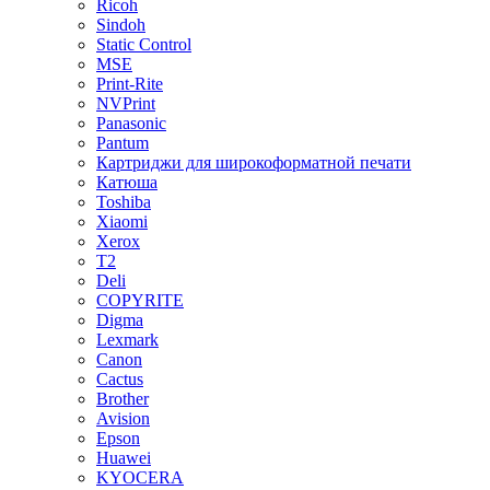
Ricoh
Sindoh
Static Control
MSE
Print-Rite
NVPrint
Panasonic
Pantum
Картриджи для широкоформатной печати
Катюша
Toshiba
Xiaomi
Xerox
T2
Deli
COPYRITE
Digma
Lexmark
Canon
Cactus
Brother
Avision
Epson
Huawei
KYOCERA