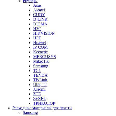
Роутеры
Asus
Alcatel
CUDY
D-LINK
DIGMA
H3C
HIKVISION
HPE
Huawei
IP-COM
Keenetic
MERCUSYS
MikroTik
Samsung
TCL
TENDA
TP-Link
Ubiquiti
Xiaomi
ZTE
ZyXEL
ТРИКОЛОР
Расходные материалы для печати
Samsung