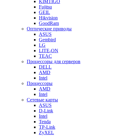
KIMTIGO
Fujitsu
GEIL
Hikvision
GoodRam
Оптические приводы
ASUS
Gembird
LG
LITE-ON
TEAC
Процессоры для серверов
DELL
AMD
Intel
Процессоры
AMD
Intel
Сетевые карты
ASUS
D-Link
Intel
Tenda
TP-Link
ZyXEL