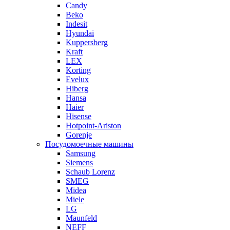
Candy
Beko
Indesit
Hyundai
Kuppersberg
Kraft
LEX
Korting
Evelux
Hiberg
Hansa
Haier
Hisense
Hotpoint-Ariston
Gorenje
Посудомоечные машины
Samsung
Siemens
Schaub Lorenz
SMEG
Midea
Miele
LG
Maunfeld
NEFF