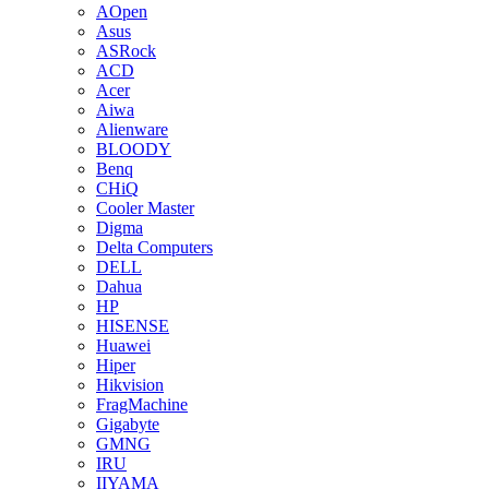
AOpen
Asus
ASRock
ACD
Acer
Aiwa
Alienware
BLOODY
Benq
CHiQ
Cooler Master
Digma
Delta Computers
DELL
Dahua
HP
HISENSE
Huawei
Hiper
Hikvision
FragMachine
Gigabyte
GMNG
IRU
IIYAMA