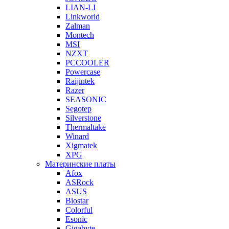
LIAN-LI
Linkworld
Zalman
Montech
MSI
NZXT
PCCOOLER
Powercase
Raijintek
Razer
SEASONIC
Segotep
Silverstone
Thermaltake
Winard
Xigmatek
XPG
Материнские платы
Afox
ASRock
ASUS
Biostar
Colorful
Esonic
Gigabyte