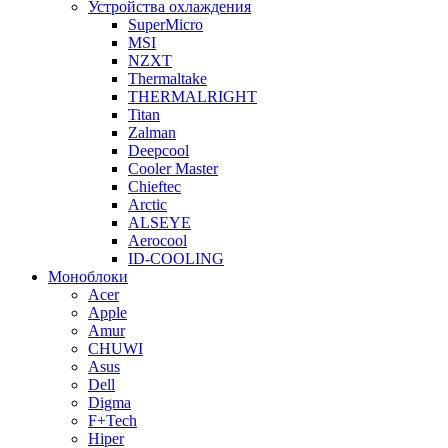
Устройства охлаждения
SuperMicro
MSI
NZXT
Thermaltake
THERMALRIGHT
Titan
Zalman
Deepcool
Cooler Master
Chieftec
Arctic
ALSEYE
Aerocool
ID-COOLING
Моноблоки
Acer
Apple
Amur
CHUWI
Asus
Dell
Digma
F+Tech
Hiper