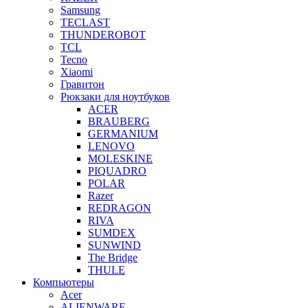
Samsung
TECLAST
THUNDEROBOT
TCL
Tecno
Xiaomi
Гравитон
Рюкзаки для ноутбуков
ACER
BRAUBERG
GERMANIUM
LENOVO
MOLESKINE
PIQUADRO
POLAR
Razer
REDRAGON
RIVA
SUMDEX
SUNWIND
The Bridge
THULE
Компьютеры
Acer
ALIENWARE