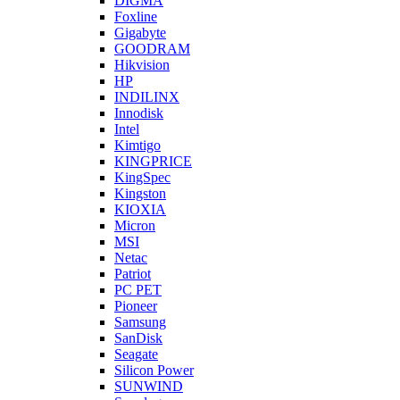
DIGMA
Foxline
Gigabyte
GOODRAM
Hikvision
HP
INDILINX
Innodisk
Intel
Kimtigo
KINGPRICE
KingSpec
Kingston
KIOXIA
Micron
MSI
Netac
Patriot
PC PET
Pioneer
Samsung
SanDisk
Seagate
Silicon Power
SUNWIND