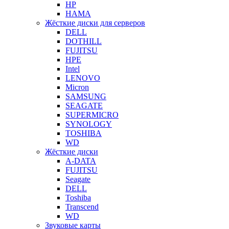
HP
HAMA
Жёсткие диски для серверов
DELL
DOTHILL
FUJITSU
HPE
Intel
LENOVO
Micron
SAMSUNG
SEAGATE
SUPERMICRO
SYNOLOGY
TOSHIBA
WD
Жёсткие диски
A-DATA
FUJITSU
Seagate
DELL
Toshiba
Transcend
WD
Звуковые карты