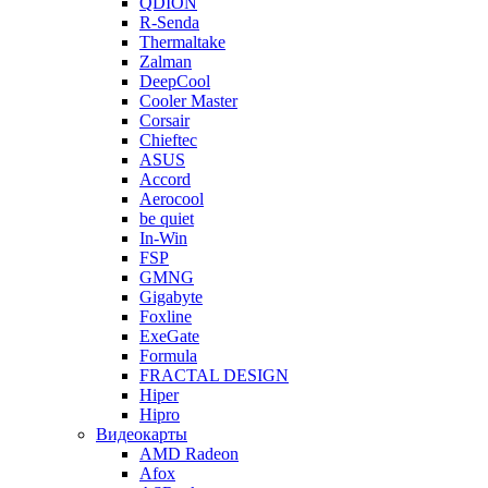
QDION
R-Senda
Thermaltake
Zalman
DeepCool
Cooler Master
Corsair
Chieftec
ASUS
Accord
Aerocool
be quiet
In-Win
FSP
GMNG
Gigabyte
Foxline
ExeGate
Formula
FRACTAL DESIGN
Hiper
Hipro
Видеокарты
AMD Radeon
Afox