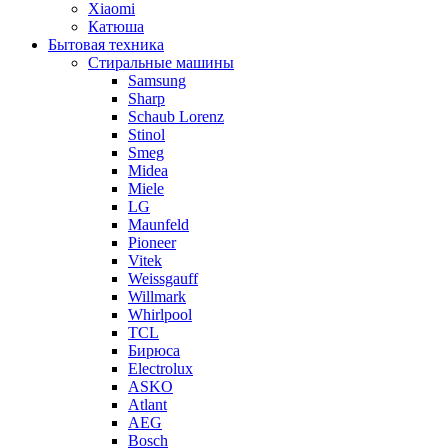
Xiaomi
Катюша
Бытовая техника
Стиральные машины
Samsung
Sharp
Schaub Lorenz
Stinol
Smeg
Midea
Miele
LG
Maunfeld
Pioneer
Vitek
Weissgauff
Willmark
Whirlpool
TCL
Бирюса
Electrolux
ASKO
Atlant
AEG
Bosch