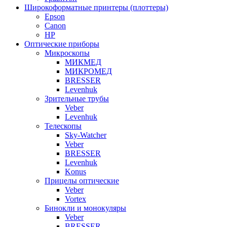
Широкоформатные принтеры (плоттеры)
Epson
Canon
HP
Оптические приборы
Микроскопы
МИКМЕД
МИКРОМЕД
BRESSER
Levenhuk
Зрительные трубы
Veber
Levenhuk
Телескопы
Sky-Watcher
Veber
BRESSER
Levenhuk
Konus
Прицелы оптические
Veber
Vortex
Бинокли и монокуляры
Veber
BRESSER