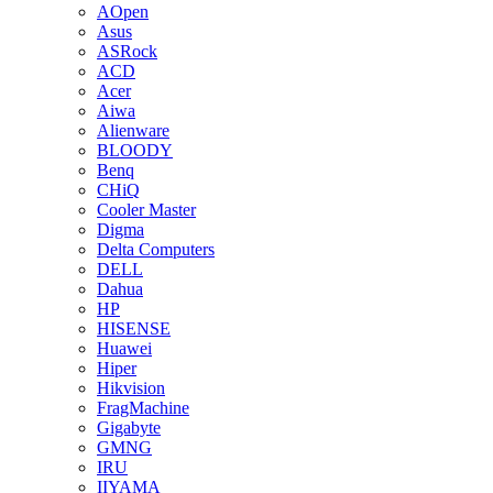
AOpen
Asus
ASRock
ACD
Acer
Aiwa
Alienware
BLOODY
Benq
CHiQ
Cooler Master
Digma
Delta Computers
DELL
Dahua
HP
HISENSE
Huawei
Hiper
Hikvision
FragMachine
Gigabyte
GMNG
IRU
IIYAMA