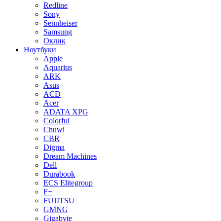
Redline
Sony
Sennheiser
Samsung
Оклик
Ноутбуки
Apple
Aquarius
ARK
Asus
ACD
Acer
ADATA XPG
Colorful
Chuwi
CBR
Digma
Dream Machines
Dell
Durabook
ECS Elitegroup
F+
FUJITSU
GMNG
Gigabyte