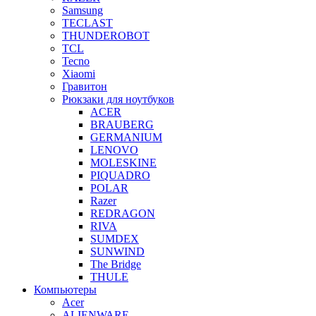
Samsung
TECLAST
THUNDEROBOT
TCL
Tecno
Xiaomi
Гравитон
Рюкзаки для ноутбуков
ACER
BRAUBERG
GERMANIUM
LENOVO
MOLESKINE
PIQUADRO
POLAR
Razer
REDRAGON
RIVA
SUMDEX
SUNWIND
The Bridge
THULE
Компьютеры
Acer
ALIENWARE