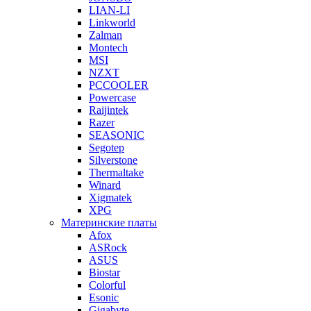
LIAN-LI
Linkworld
Zalman
Montech
MSI
NZXT
PCCOOLER
Powercase
Raijintek
Razer
SEASONIC
Segotep
Silverstone
Thermaltake
Winard
Xigmatek
XPG
Материнские платы
Afox
ASRock
ASUS
Biostar
Colorful
Esonic
Gigabyte