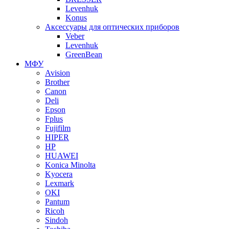
Levenhuk
Konus
Аксессуары для оптических приборов
Veber
Levenhuk
GreenBean
МФУ
Avision
Brother
Canon
Deli
Epson
Fplus
Fujifilm
HIPER
HP
HUAWEI
Konica Minolta
Kyocera
Lexmark
OKI
Pantum
Ricoh
Sindoh