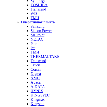
Synology
TOSHIBA
Transcend
WD
ТМИ
Оперативная память
Samsung
Silicon Power
MCPoint
NETAC
Patriot
Pat
ТМИ
THERMALTAKE
Transcend
Crucial
Corsair
Digma
AMD
Apacer
A-DATA
HYNIX
KINGSPEC
Kingmax
Kingston