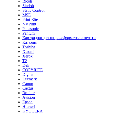
Ricoh
Sindoh
Static Control
MSE
Print-Rite
NVPrint
Panasonic
Pantum
Картриджи для широкоформатной печати
Катюша
Toshiba
Xiaomi
Xerox
T2
Deli
COPYRITE
Digma
Lexmark
Canon
Cactus
Brother
Avision
Epson
Huawei
KYOCERA