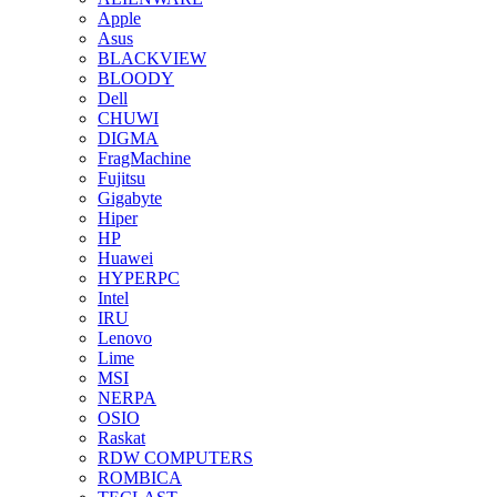
Apple
Asus
BLACKVIEW
BLOODY
Dell
CHUWI
DIGMA
FragMachine
Fujitsu
Gigabyte
Hiper
HP
Huawei
HYPERPC
Intel
IRU
Lenovo
Lime
MSI
NERPA
OSIO
Raskat
RDW COMPUTERS
ROMBICA