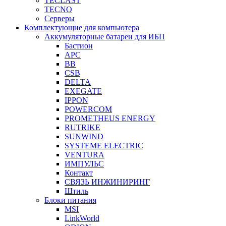
TECLAST
TECNO
Серверы
Комплектующие для компьютера
Аккумуляторные батареи для ИБП
Бастион
APC
BB
CSB
DELTA
EXEGATE
IPPON
POWERCOM
PROMETHEUS ENERGY
RUTRIKE
SUNWIND
SYSTEME ELECTRIC
VENTURA
ИМПУЛЬС
Контакт
СВЯЗЬ ИНЖИНИРИНГ
Штиль
Блоки питания
MSI
LinkWorld