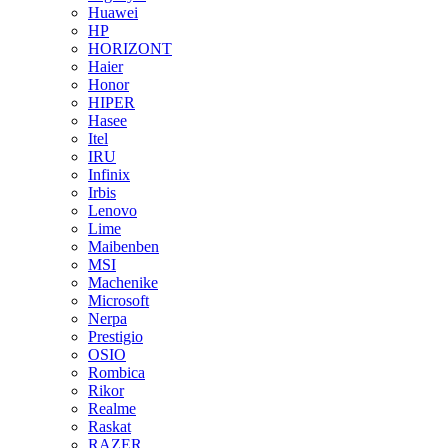
Huawei
HP
HORIZONT
Haier
Honor
HIPER
Hasee
Itel
IRU
Infinix
Irbis
Lenovo
Lime
Maibenben
MSI
Machenike
Microsoft
Nerpa
Prestigio
OSIO
Rombica
Rikor
Realme
Raskat
RAZER