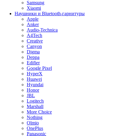
Samsung
Xiaomi
Наушники и Bluetooth-гарнитуры
Apple
Anker
Audio-Technica
A4Tech
Creative
Canyon
Digma
Deppa
Edifier
Google Pixel
HyperX
Huawei
Hyundai
Honor
JBL
Logitech
Marshall
More Choice
Nothing
Olmio
OnePlus
Panasonic