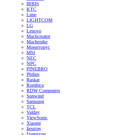
IRBIS
KTC
Lime
LIGHTCOM
LG
Lenovo
Machcreator
Machenike
Мониторус
MSI
NEC
NPC
PINEBRO
Philips
Raskat
Rombica
RDW Computers
Sunwind
Samsung
TCL
Valday
ViewSonic
Xiaomi
Бештау
Гравитон