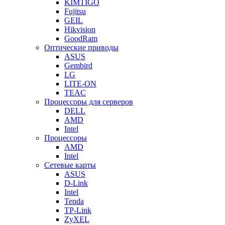
KIMTIGO
Fujitsu
GEIL
Hikvision
GoodRam
Оптические приводы
ASUS
Gembird
LG
LITE-ON
TEAC
Процессоры для серверов
DELL
AMD
Intel
Процессоры
AMD
Intel
Сетевые карты
ASUS
D-Link
Intel
Tenda
TP-Link
ZyXEL