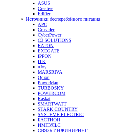
ASUS
Creative
Edifier
Источники бесперебойного питания
APC
Crusader
CyberPower
C3 SOLUTIONS
EATON
EXEGATE
IPPON
ITK
nJoy
MARSRIVA
Qdion
PowerMan
TURBOSKY
POWERCOM
Raskat
SMARTWATT
STARK COUNTRY
SYSTEME ELECTRIC
БАСТИОН
ИМПУЛЬС
СВЯЗЬ ИНЖИНИРИНГ