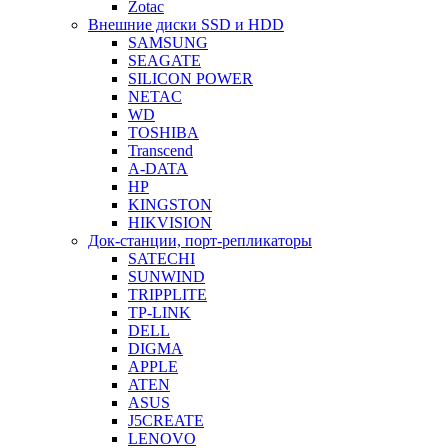
Zotac
Внешние диски SSD и HDD
SAMSUNG
SEAGATE
SILICON POWER
NETAC
WD
TOSHIBA
Transcend
A-DATA
HP
KINGSTON
HIKVISION
Док-станции, порт-репликаторы
SATECHI
SUNWIND
TRIPPLITE
TP-LINK
DELL
DIGMA
APPLE
ATEN
ASUS
J5CREATE
LENOVO