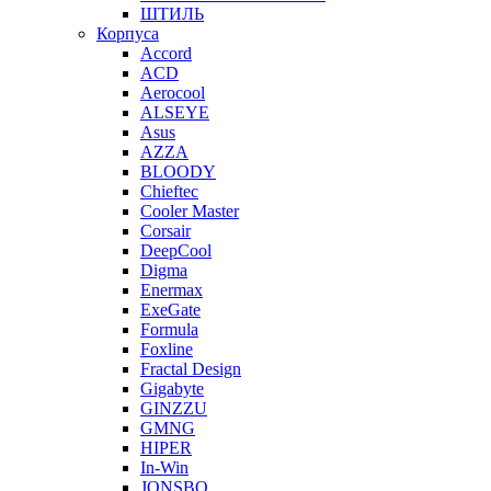
ШТИЛЬ
Корпуса
Accord
ACD
Aerocool
ALSEYE
Asus
AZZA
BLOODY
Chieftec
Cooler Master
Corsair
DeepCool
Digma
Enermax
ExeGate
Formula
Foxline
Fractal Design
Gigabyte
GINZZU
GMNG
HIPER
In-Win
JONSBO