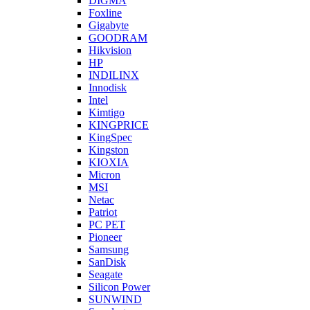
DIGMA
Foxline
Gigabyte
GOODRAM
Hikvision
HP
INDILINX
Innodisk
Intel
Kimtigo
KINGPRICE
KingSpec
Kingston
KIOXIA
Micron
MSI
Netac
Patriot
PC PET
Pioneer
Samsung
SanDisk
Seagate
Silicon Power
SUNWIND