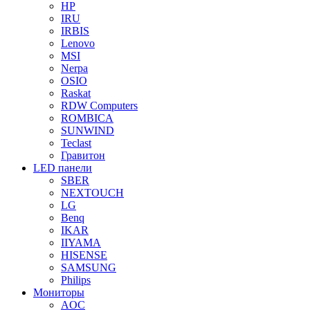
HP
IRU
IRBIS
Lenovo
MSI
Nerpa
OSIO
Raskat
RDW Computers
ROMBICA
SUNWIND
Teclast
Гравитон
LED панели
SBER
NEXTOUCH
LG
Benq
IKAR
IIYAMA
HISENSE
SAMSUNG
Philips
Мониторы
AOC