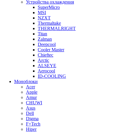
Устройства охлаждения
SuperMicro
MSI
NZXT
Thermaltake
THERMALRIGHT
Titan
Zalman
Deepcool
Cooler Master
Chieftec
Arctic
ALSEYE
Aerocool
ID-COOLING
Моноблоки
Acer
Apple
Amur
CHUWI
Asus
Dell
Digma
F+Tech
Hiper