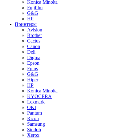
Konica Minolta
Fujifilm
G&G
HP
Принтеры
Avision
Brother
Cactus
Canon
Deli
Digma
Epson
Fplus
G&G
Hiper
HP
Konica Minolta
KYOCERA
Lexmark
OKI
Pantum
Ricoh
Samsung
Sindoh
Xerox