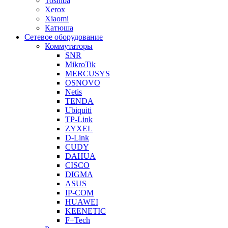
Toshiba
Xerox
Xiaomi
Катюша
Сетевое оборудование
Коммутаторы
SNR
MikroTik
MERCUSYS
OSNOVO
Netis
TENDA
Ubiquiti
TP-Link
ZYXEL
D-Link
CUDY
DAHUA
CISCO
DIGMA
ASUS
IP-COM
HUAWEI
KEENETIC
F+Tech