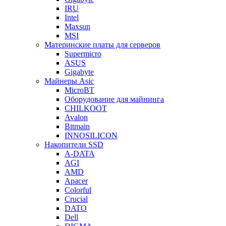
IRU
Intel
Maxsun
MSI
Материнские платы для серверов
Supermicro
ASUS
Gigabyte
Майнеры Asic
MicroBT
Оборудование для майнинга
CHILKOOT
Avalon
Bitmain
INNOSILICON
Накопители SSD
A-DATA
AGI
AMD
Apacer
Colorful
Crucial
DATO
Dell