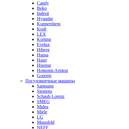
Candy
Beko
Indesit
Hyundai
Kuppersberg
Kraft
LEX
Korting
Evelux
Hiberg
Hansa
Haier
Hisense
Hotpoint-Ariston
Gorenje
Посудомоечные машины
Samsung
Siemens
Schaub Lorenz
SMEG
Midea
Miele
LG
Maunfeld
NEFF