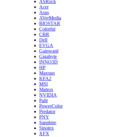
ASRock
Acer
Asus
AVerMedia
BIOSTAR
Colorful
CBR
Dell
EVGA
Gainward
Gigabyte
INNO3D
HP
Maxsun
KFA2
MSI
Matrox
NVIDIA
Palit
PowerColor
Predator
PNY
Sapphire
Sinotex
XFX