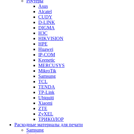
Роутеры
Asus
Alcatel
CUDY
D-LINK
DIGMA
H3C
HIKVISION
HPE
Huawei
IP-COM
Keenetic
MERCUSYS
MikroTik
Samsung
TCL
TENDA
TP-Link
Ubiquiti
Xiaomi
ZTE
ZyXEL
ТРИКОЛОР
Расходные материалы для печати
Samsung