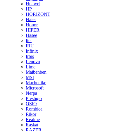
Huawei
HP
HORIZONT
Haier
Honor
HIPER
Hasee
Itel
IRU
Infinix
Irbis
Lenovo
Lime
Maibenben
MSI
Machenike
Microsoft
Nerpa
Prestigio
OSIO
Rombica
Rikor
Realme
Raskat
RAZER