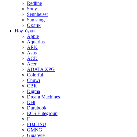
Redline
Sony
Sennheiser
Samsung
Оклик
Ноутбуки
Apple
Aquarius
ARK
Asus
ACD
Acer
ADATA XPG
Colorful
Chuwi
CBR
Digma
Dream Machines
Dell
Durabook
ECS Elitegroup
F+
FUJITSU
GMNG
Gigabyte