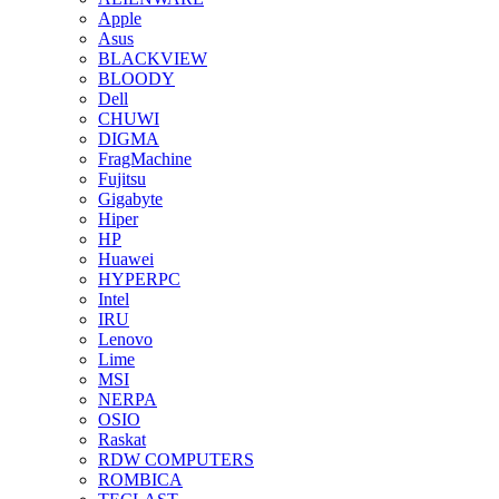
Apple
Asus
BLACKVIEW
BLOODY
Dell
CHUWI
DIGMA
FragMachine
Fujitsu
Gigabyte
Hiper
HP
Huawei
HYPERPC
Intel
IRU
Lenovo
Lime
MSI
NERPA
OSIO
Raskat
RDW COMPUTERS
ROMBICA