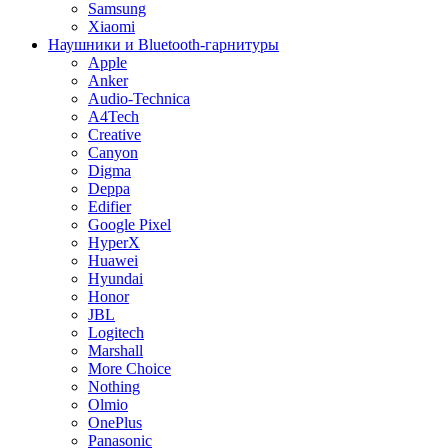
Samsung
Xiaomi
Наушники и Bluetooth-гарнитуры
Apple
Anker
Audio-Technica
A4Tech
Creative
Canyon
Digma
Deppa
Edifier
Google Pixel
HyperX
Huawei
Hyundai
Honor
JBL
Logitech
Marshall
More Choice
Nothing
Olmio
OnePlus
Panasonic