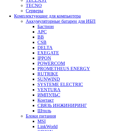
TECLAST
TECNO
Серверы
Комплектующие для компьютера
Аккумуляторные батареи для ИБП
Бастион
APC
BB
CSB
DELTA
EXEGATE
IPPON
POWERCOM
PROMETHEUS ENERGY
RUTRIKE
SUNWIND
SYSTEME ELECTRIC
VENTURA
ИМПУЛЬС
Контакт
СВЯЗЬ ИНЖИНИРИНГ
Штиль
Блоки питания
MSI
LinkWorld