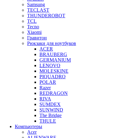
Samsung
TECLAST
THUNDEROBOT
TCL
Tecno
Xiaomi
Гравитон
Рюкзаки для ноутбуков
ACER
BRAUBERG
GERMANIUM
LENOVO
MOLESKINE
PIQUADRO
POLAR
Razer
REDRAGON
RIVA
SUMDEX
SUNWIND
The Bridge
THULE
Компьютеры
Acer
ALIENWARE