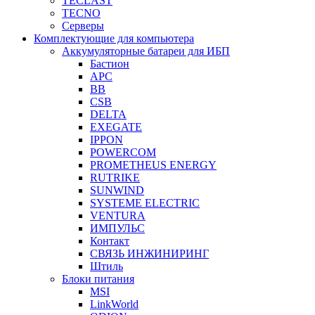
TECLAST
TECNO
Серверы
Комплектующие для компьютера
Аккумуляторные батареи для ИБП
Бастион
APC
BB
CSB
DELTA
EXEGATE
IPPON
POWERCOM
PROMETHEUS ENERGY
RUTRIKE
SUNWIND
SYSTEME ELECTRIC
VENTURA
ИМПУЛЬС
Контакт
СВЯЗЬ ИНЖИНИРИНГ
Штиль
Блоки питания
MSI
LinkWorld