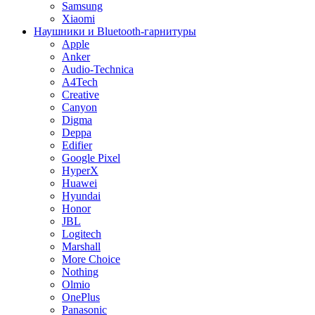
Samsung
Xiaomi
Наушники и Bluetooth-гарнитуры
Apple
Anker
Audio-Technica
A4Tech
Creative
Canyon
Digma
Deppa
Edifier
Google Pixel
HyperX
Huawei
Hyundai
Honor
JBL
Logitech
Marshall
More Choice
Nothing
Olmio
OnePlus
Panasonic