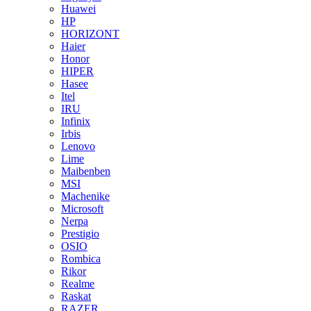
Huawei
HP
HORIZONT
Haier
Honor
HIPER
Hasee
Itel
IRU
Infinix
Irbis
Lenovo
Lime
Maibenben
MSI
Machenike
Microsoft
Nerpa
Prestigio
OSIO
Rombica
Rikor
Realme
Raskat
RAZER