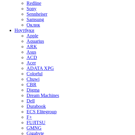
Redline
Sony
Sennheiser
Samsung
Оклик
Ноутбуки
Apple
Aquarius
ARK
Asus
ACD
Acer
ADATA XPG
Colorful
Chuwi
CBR
Digma
Dream Machines
Dell
Durabook
ECS Elitegroup
F+
FUJITSU
GMNG
Gigabyte