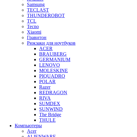
Samsung
TECLAST
THUNDEROBOT
TCL
Tecno
Xiaomi
Гравитон
Рюкзаки для ноутбуков
ACER
BRAUBERG
GERMANIUM
LENOVO
MOLESKINE
PIQUADRO
POLAR
Razer
REDRAGON
RIVA
SUMDEX
SUNWIND
The Bridge
THULE
Компьютеры
Acer
ALIENWARE