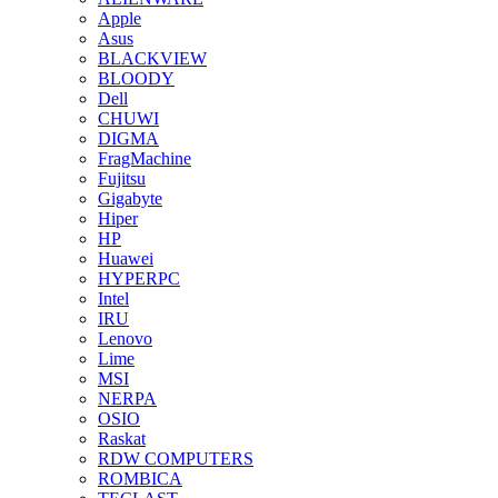
Apple
Asus
BLACKVIEW
BLOODY
Dell
CHUWI
DIGMA
FragMachine
Fujitsu
Gigabyte
Hiper
HP
Huawei
HYPERPC
Intel
IRU
Lenovo
Lime
MSI
NERPA
OSIO
Raskat
RDW COMPUTERS
ROMBICA