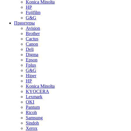
Konica Minolta
HP
Fujifilm
G&G
Принтеры
Avision
Brother
Cactus
Canon
Deli
Digma
Epson
Fplus
G&G
Hiper
HP
Konica Minolta
KYOCERA
Lexmark
OKI
Pantum
Ricoh
Samsung
Sindoh
Xerox