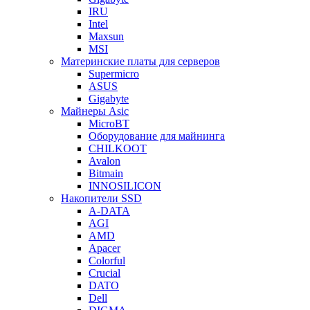
IRU
Intel
Maxsun
MSI
Материнские платы для серверов
Supermicro
ASUS
Gigabyte
Майнеры Asic
MicroBT
Оборудование для майнинга
CHILKOOT
Avalon
Bitmain
INNOSILICON
Накопители SSD
A-DATA
AGI
AMD
Apacer
Colorful
Crucial
DATO
Dell