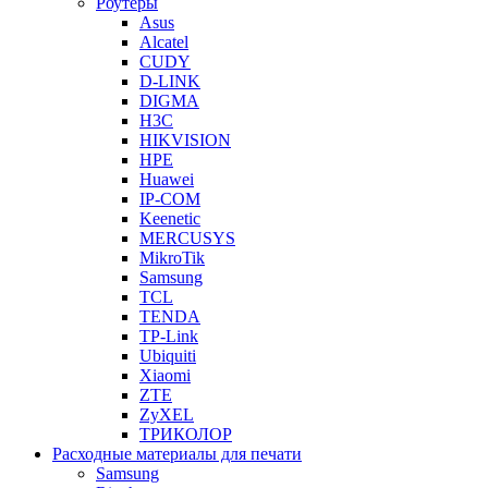
Роутеры
Asus
Alcatel
CUDY
D-LINK
DIGMA
H3C
HIKVISION
HPE
Huawei
IP-COM
Keenetic
MERCUSYS
MikroTik
Samsung
TCL
TENDA
TP-Link
Ubiquiti
Xiaomi
ZTE
ZyXEL
ТРИКОЛОР
Расходные материалы для печати
Samsung