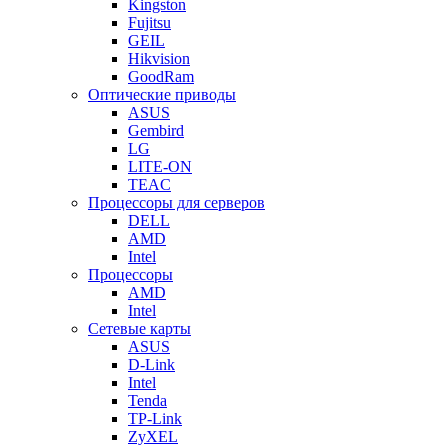
Kingston
Fujitsu
GEIL
Hikvision
GoodRam
Оптические приводы
ASUS
Gembird
LG
LITE-ON
TEAC
Процессоры для серверов
DELL
AMD
Intel
Процессоры
AMD
Intel
Сетевые карты
ASUS
D-Link
Intel
Tenda
TP-Link
ZyXEL