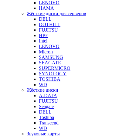
LENOVO
HAMA
Жёсткие диски для серверов
DELL
DOTHILL
FUJITSU
HPE
Intel
LENOVO
Micron
SAMSUNG
SEAGATE
SUPERMICRO
SYNOLOGY
TOSHIBA
WD
Жёсткие диски
A-DATA
FUJITSU
Seagate
DELL
Toshiba
Transcend
WD
Звуковые карты