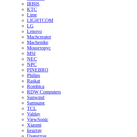
IRBIS
KTC
Lime
LIGHTCOM
LG
Lenovo
Machcreator
Machenike
Мониторус
MSI
NEC
NPC
PINEBRO
Philips
Raskat
Rombica
RDW Computers
Sunwind
Samsung
TCL
Valday
ViewSonic
Xiaomi
Бештау
Гравитон