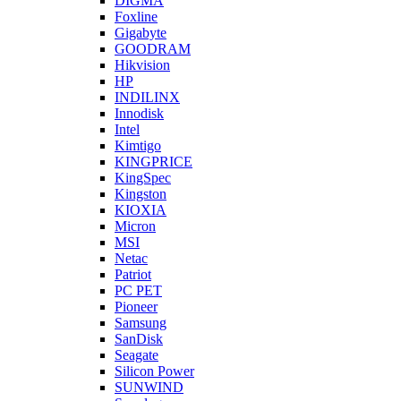
DIGMA
Foxline
Gigabyte
GOODRAM
Hikvision
HP
INDILINX
Innodisk
Intel
Kimtigo
KINGPRICE
KingSpec
Kingston
KIOXIA
Micron
MSI
Netac
Patriot
PC PET
Pioneer
Samsung
SanDisk
Seagate
Silicon Power
SUNWIND