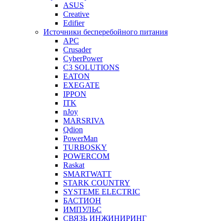
ASUS
Creative
Edifier
Источники бесперебойного питания
APC
Crusader
CyberPower
C3 SOLUTIONS
EATON
EXEGATE
IPPON
ITK
nJoy
MARSRIVA
Qdion
PowerMan
TURBOSKY
POWERCOM
Raskat
SMARTWATT
STARK COUNTRY
SYSTEME ELECTRIC
БАСТИОН
ИМПУЛЬС
СВЯЗЬ ИНЖИНИРИНГ