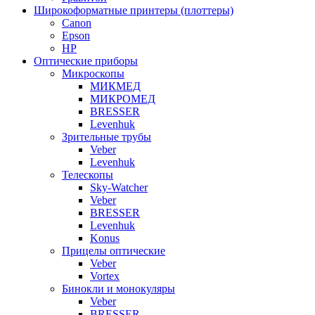
Широкоформатные принтеры (плоттеры)
Canon
Epson
HP
Оптические приборы
Микроскопы
МИКМЕД
МИКРОМЕД
BRESSER
Levenhuk
Зрительные трубы
Veber
Levenhuk
Телескопы
Sky-Watcher
Veber
BRESSER
Levenhuk
Konus
Прицелы оптические
Veber
Vortex
Бинокли и монокуляры
Veber
BRESSER