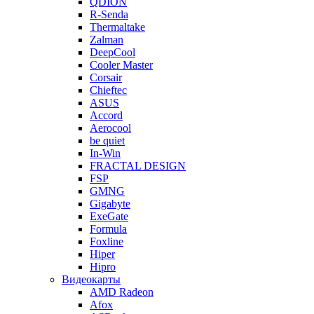
QDION
R-Senda
Thermaltake
Zalman
DeepCool
Cooler Master
Corsair
Chieftec
ASUS
Accord
Aerocool
be quiet
In-Win
FRACTAL DESIGN
FSP
GMNG
Gigabyte
ExeGate
Formula
Foxline
Hiper
Hipro
Видеокарты
AMD Radeon
Afox