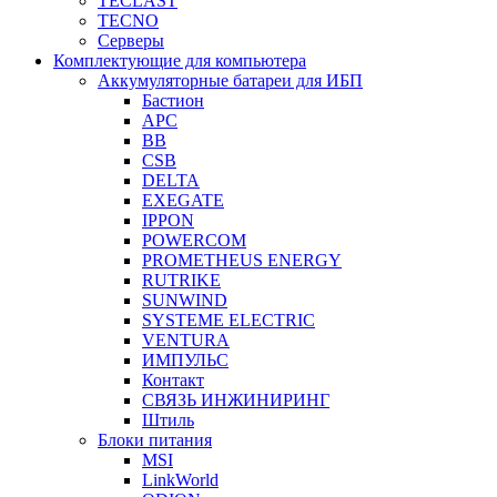
TECLAST
TECNO
Серверы
Комплектующие для компьютера
Аккумуляторные батареи для ИБП
Бастион
APC
BB
CSB
DELTA
EXEGATE
IPPON
POWERCOM
PROMETHEUS ENERGY
RUTRIKE
SUNWIND
SYSTEME ELECTRIC
VENTURA
ИМПУЛЬС
Контакт
СВЯЗЬ ИНЖИНИРИНГ
Штиль
Блоки питания
MSI
LinkWorld