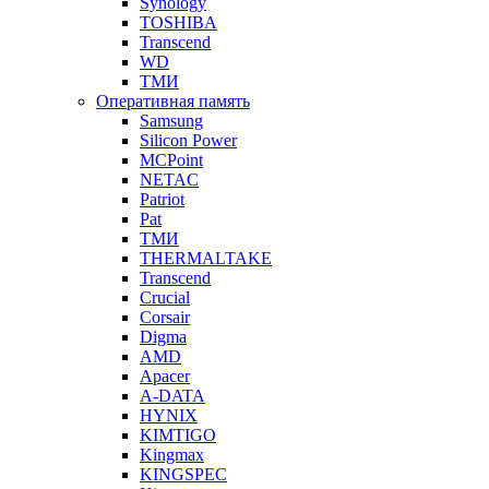
Synology
TOSHIBA
Transcend
WD
ТМИ
Оперативная память
Samsung
Silicon Power
MCPoint
NETAC
Patriot
Pat
ТМИ
THERMALTAKE
Transcend
Crucial
Corsair
Digma
AMD
Apacer
A-DATA
HYNIX
KIMTIGO
Kingmax
KINGSPEC