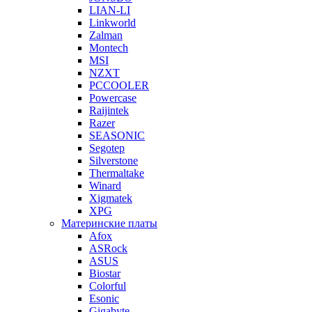
LIAN-LI
Linkworld
Zalman
Montech
MSI
NZXT
PCCOOLER
Powercase
Raijintek
Razer
SEASONIC
Segotep
Silverstone
Thermaltake
Winard
Xigmatek
XPG
Материнские платы
Afox
ASRock
ASUS
Biostar
Colorful
Esonic
Gigabyte