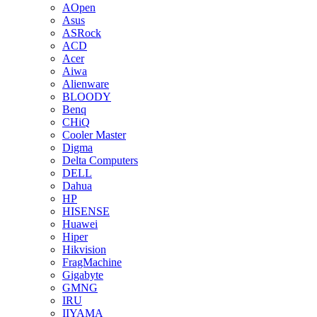
AOpen
Asus
ASRock
ACD
Acer
Aiwa
Alienware
BLOODY
Benq
CHiQ
Cooler Master
Digma
Delta Computers
DELL
Dahua
HP
HISENSE
Huawei
Hiper
Hikvision
FragMachine
Gigabyte
GMNG
IRU
IIYAMA