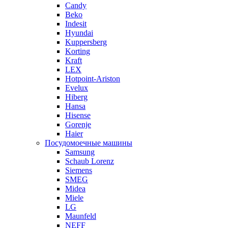
Candy
Beko
Indesit
Hyundai
Kuppersberg
Korting
Kraft
LEX
Hotpoint-Ariston
Evelux
Hiberg
Hansa
Hisense
Gorenje
Haier
Посудомоечные машины
Samsung
Schaub Lorenz
Siemens
SMEG
Midea
Miele
LG
Maunfeld
NEFF