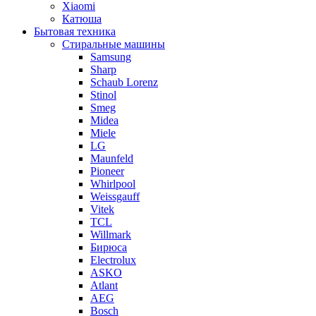
Xiaomi
Катюша
Бытовая техника
Стиральные машины
Samsung
Sharp
Schaub Lorenz
Stinol
Smeg
Midea
Miele
LG
Maunfeld
Pioneer
Whirlpool
Weissgauff
Vitek
TCL
Willmark
Бирюса
Electrolux
ASKO
Atlant
AEG
Bosch