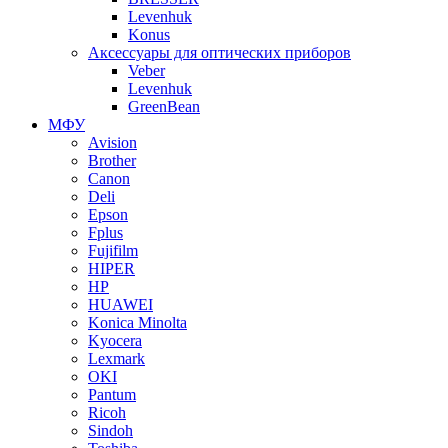
Levenhuk
Konus
Аксессуары для оптических приборов
Veber
Levenhuk
GreenBean
МФУ
Avision
Brother
Canon
Deli
Epson
Fplus
Fujifilm
HIPER
HP
HUAWEI
Konica Minolta
Kyocera
Lexmark
OKI
Pantum
Ricoh
Sindoh