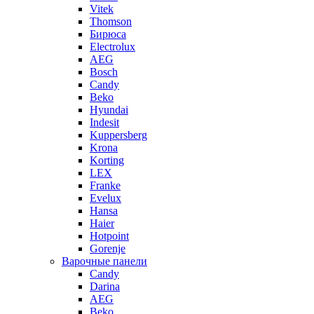
Vitek
Thomson
Бирюса
Electrolux
AEG
Bosch
Candy
Beko
Hyundai
Indesit
Kuppersberg
Krona
Korting
LEX
Franke
Evelux
Hansa
Haier
Hotpoint
Gorenje
Варочные панели
Candy
Darina
AEG
Beko