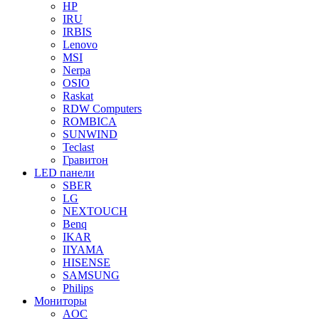
HP
IRU
IRBIS
Lenovo
MSI
Nerpa
OSIO
Raskat
RDW Computers
ROMBICA
SUNWIND
Teclast
Гравитон
LED панели
SBER
LG
NEXTOUCH
Benq
IKAR
IIYAMA
HISENSE
SAMSUNG
Philips
Мониторы
AOC