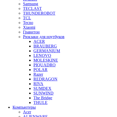
Samsung
TECLAST
THUNDEROBOT
TCL
Tecno
Xiaomi
Гравитон
Рюкзаки для ноутбуков
ACER
BRAUBERG
GERMANIUM
LENOVO
MOLESKINE
PIQUADRO
POLAR
Razer
REDRAGON
RIVA
SUMDEX
SUNWIND
The Bridge
THULE
Компьютеры
Acer
ALIENWARE