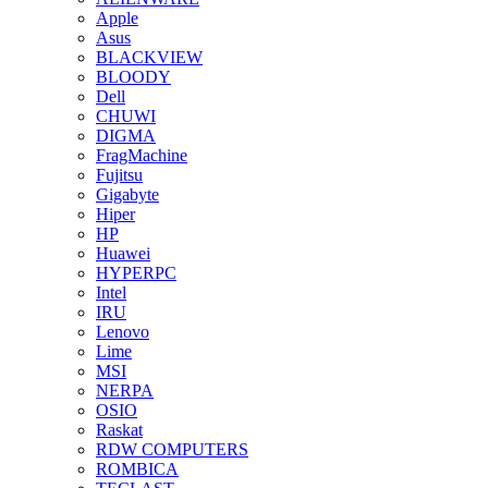
Apple
Asus
BLACKVIEW
BLOODY
Dell
CHUWI
DIGMA
FragMachine
Fujitsu
Gigabyte
Hiper
HP
Huawei
HYPERPC
Intel
IRU
Lenovo
Lime
MSI
NERPA
OSIO
Raskat
RDW COMPUTERS
ROMBICA