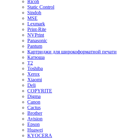
Ricoh
Static Control
Sindoh
MSE
Lexmark
Print-Rite
NVPrint
Panasonic
Pantum
Картриджи для широкоформатной печати
Катюша
T2
Toshiba
Xerox
Xiaomi
Deli
COPYRITE
Digma
Canon
Cactus
Brother
Avision
Epson
Huawei
KYOCERA