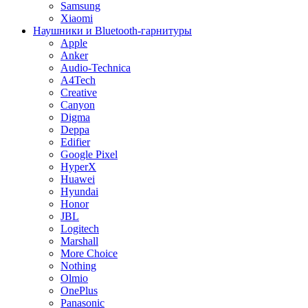
Samsung
Xiaomi
Наушники и Bluetooth-гарнитуры
Apple
Anker
Audio-Technica
A4Tech
Creative
Canyon
Digma
Deppa
Edifier
Google Pixel
HyperX
Huawei
Hyundai
Honor
JBL
Logitech
Marshall
More Choice
Nothing
Olmio
OnePlus
Panasonic