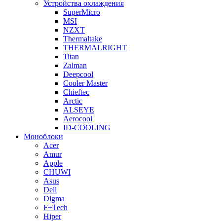
Устройства охлаждения
SuperMicro
MSI
NZXT
Thermaltake
THERMALRIGHT
Titan
Zalman
Deepcool
Cooler Master
Chieftec
Arctic
ALSEYE
Aerocool
ID-COOLING
Моноблоки
Acer
Amur
Apple
CHUWI
Asus
Dell
Digma
F+Tech
Hiper