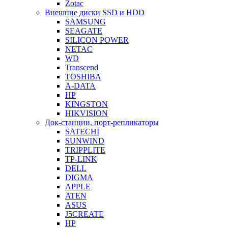
Zotac
Внешние диски SSD и HDD
SAMSUNG
SEAGATE
SILICON POWER
NETAC
WD
Transcend
TOSHIBA
A-DATA
HP
KINGSTON
HIKVISION
Док-станции, порт-репликаторы
SATECHI
SUNWIND
TRIPPLITE
TP-LINK
DELL
DIGMA
APPLE
ATEN
ASUS
J5CREATE
HP