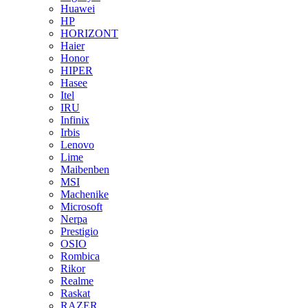
Huawei
HP
HORIZONT
Haier
Honor
HIPER
Hasee
Itel
IRU
Infinix
Irbis
Lenovo
Lime
Maibenben
MSI
Machenike
Microsoft
Nerpa
Prestigio
OSIO
Rombica
Rikor
Realme
Raskat
RAZER