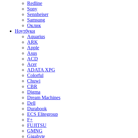
Redline
Sony
Sennheiser
Samsung
Оклик
Ноутбуки
Aquarius
ARK
Apple
Asus
ACD
Acer
ADATA XPG
Colorful
Chuwi
CBR
Digma
Dream Machines
Dell
Durabook
ECS Elitegroup
F+
FUJITSU
GMNG
Gigabyte