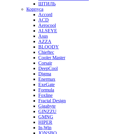
ШТИЛЬ
Корпуса
Accord
ACD
Aerocool
ALSEYE
Asus
AZZA
BLOODY
Chieftec
Cooler Master
Corsair
DeepCool
Digma
Enermax
ExeGate
Formula
Foxline
Fractal Design
Gigabyte
GINZZU
GMNG
HIPER
In-Win
JONSBO