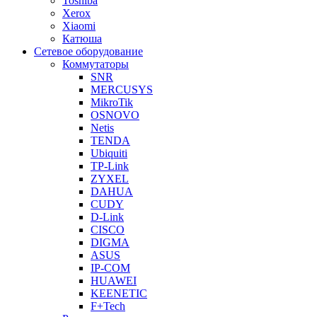
Toshiba
Xerox
Xiaomi
Катюша
Сетевое оборудование
Коммутаторы
SNR
MERCUSYS
MikroTik
OSNOVO
Netis
TENDA
Ubiquiti
TP-Link
ZYXEL
DAHUA
CUDY
D-Link
CISCO
DIGMA
ASUS
IP-COM
HUAWEI
KEENETIC
F+Tech