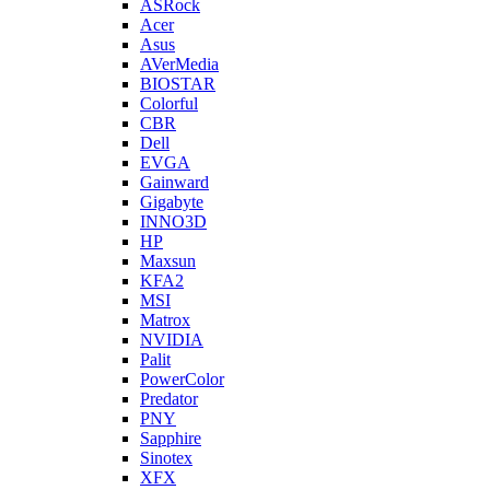
ASRock
Acer
Asus
AVerMedia
BIOSTAR
Colorful
CBR
Dell
EVGA
Gainward
Gigabyte
INNO3D
HP
Maxsun
KFA2
MSI
Matrox
NVIDIA
Palit
PowerColor
Predator
PNY
Sapphire
Sinotex
XFX