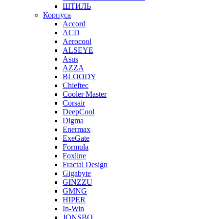
ШТИЛЬ
Корпуса
Accord
ACD
Aerocool
ALSEYE
Asus
AZZA
BLOODY
Chieftec
Cooler Master
Corsair
DeepCool
Digma
Enermax
ExeGate
Formula
Foxline
Fractal Design
Gigabyte
GINZZU
GMNG
HIPER
In-Win
JONSBO