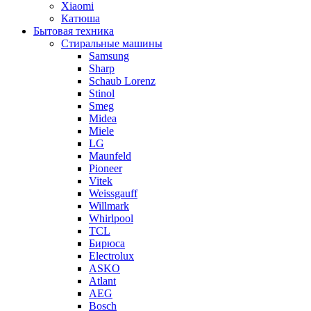
Xiaomi
Катюша
Бытовая техника
Стиральные машины
Samsung
Sharp
Schaub Lorenz
Stinol
Smeg
Midea
Miele
LG
Maunfeld
Pioneer
Vitek
Weissgauff
Willmark
Whirlpool
TCL
Бирюса
Electrolux
ASKO
Atlant
AEG
Bosch