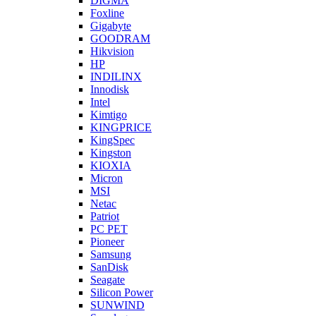
DIGMA
Foxline
Gigabyte
GOODRAM
Hikvision
HP
INDILINX
Innodisk
Intel
Kimtigo
KINGPRICE
KingSpec
Kingston
KIOXIA
Micron
MSI
Netac
Patriot
PC PET
Pioneer
Samsung
SanDisk
Seagate
Silicon Power
SUNWIND