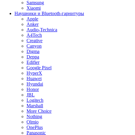
Samsung
Xiaomi
Наушники и Bluetooth-гарнитуры
Apple
Anker
Audio-Technica
A4Tech
Creative
Canyon
Digma
Deppa
Edifier
Google Pixel
HyperX
Huawei
Hyundai
Honor
JBL
Logitech
Marshall
More Choice
Nothing
Olmio
OnePlus
Panasonic