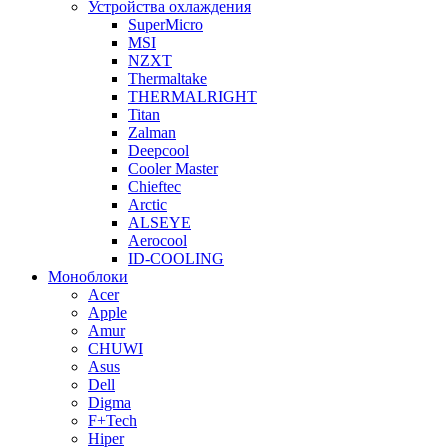
Устройства охлаждения
SuperMicro
MSI
NZXT
Thermaltake
THERMALRIGHT
Titan
Zalman
Deepcool
Cooler Master
Chieftec
Arctic
ALSEYE
Aerocool
ID-COOLING
Моноблоки
Acer
Apple
Amur
CHUWI
Asus
Dell
Digma
F+Tech
Hiper