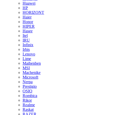
Huawei
HP
HORIZONT
Haier
Honor
HIPER
Hasee
Itel
IRU
Infinix
Irbis
Lenovo
Lime
Maibenben
MSI
Machenike
Microsoft
Nerpa
Prestigio
OSIO
Rombica
Rikor
Realme
Raskat
RAZER