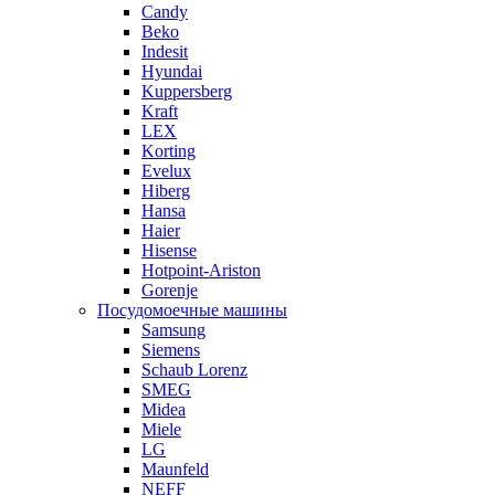
Candy
Beko
Indesit
Hyundai
Kuppersberg
Kraft
LEX
Korting
Evelux
Hiberg
Hansa
Haier
Hisense
Hotpoint-Ariston
Gorenje
Посудомоечные машины
Samsung
Siemens
Schaub Lorenz
SMEG
Midea
Miele
LG
Maunfeld
NEFF