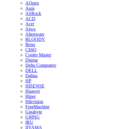
AOpen
Asus
ASRock
ACD
Acer
Aiwa
Alienware
BLOODY
Benq
CHiQ
Cooler Master
Digma
Delta Computers
DELL
Dahua
HP
HISENSE
Huawei
Hiper
Hikvision
FragMachine
Gigabyte
GMNG
IRU
IIYAMA