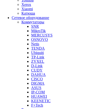
Toshiba
Xerox
Xiaomi
Катюша
Сетевое оборудование
Коммутаторы
SNR
MikroTik
MERCUSYS
OSNOVO
Netis
TENDA
Ubiquiti
TP-Link
ZYXEL
D-Link
CUDY
DAHUA
CISCO
DIGMA
ASUS
IP-COM
HUAWEI
KEENETIC
F+Tech