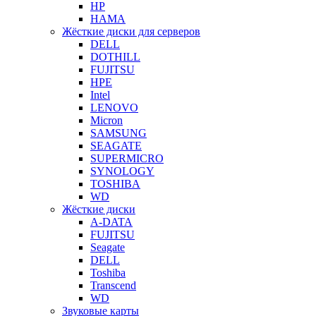
HP
HAMA
Жёсткие диски для серверов
DELL
DOTHILL
FUJITSU
HPE
Intel
LENOVO
Micron
SAMSUNG
SEAGATE
SUPERMICRO
SYNOLOGY
TOSHIBA
WD
Жёсткие диски
A-DATA
FUJITSU
Seagate
DELL
Toshiba
Transcend
WD
Звуковые карты