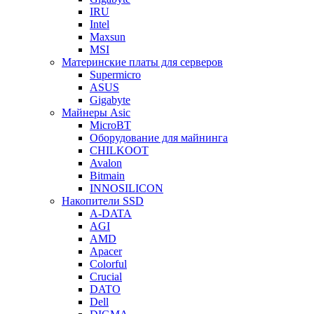
IRU
Intel
Maxsun
MSI
Материнские платы для серверов
Supermicro
ASUS
Gigabyte
Майнеры Asic
MicroBT
Оборудование для майнинга
CHILKOOT
Avalon
Bitmain
INNOSILICON
Накопители SSD
A-DATA
AGI
AMD
Apacer
Colorful
Crucial
DATO
Dell