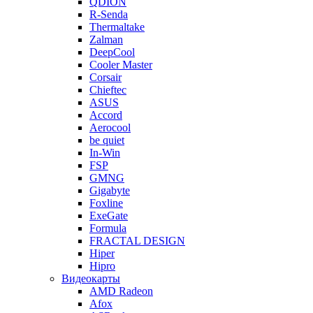
QDION
R-Senda
Thermaltake
Zalman
DeepCool
Cooler Master
Corsair
Chieftec
ASUS
Accord
Aerocool
be quiet
In-Win
FSP
GMNG
Gigabyte
Foxline
ExeGate
Formula
FRACTAL DESIGN
Hiper
Hipro
Видеокарты
AMD Radeon
Afox