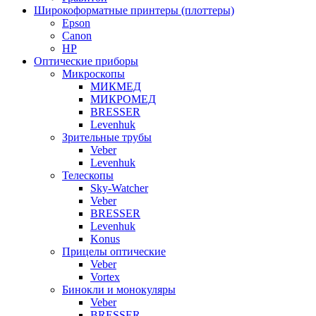
Широкоформатные принтеры (плоттеры)
Epson
Canon
HP
Оптические приборы
Микроскопы
МИКМЕД
МИКРОМЕД
BRESSER
Levenhuk
Зрительные трубы
Veber
Levenhuk
Телескопы
Sky-Watcher
Veber
BRESSER
Levenhuk
Konus
Прицелы оптические
Veber
Vortex
Бинокли и монокуляры
Veber
BRESSER