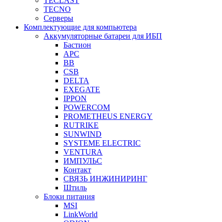
TECLAST
TECNO
Серверы
Комплектующие для компьютера
Аккумуляторные батареи для ИБП
Бастион
APC
BB
CSB
DELTA
EXEGATE
IPPON
POWERCOM
PROMETHEUS ENERGY
RUTRIKE
SUNWIND
SYSTEME ELECTRIC
VENTURA
ИМПУЛЬС
Контакт
СВЯЗЬ ИНЖИНИРИНГ
Штиль
Блоки питания
MSI
LinkWorld