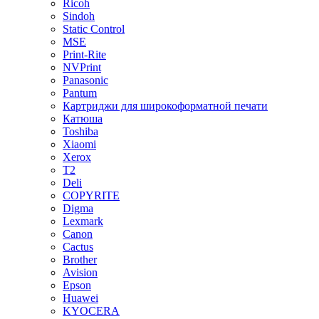
Ricoh
Sindoh
Static Control
MSE
Print-Rite
NVPrint
Panasonic
Pantum
Картриджи для широкоформатной печати
Катюша
Toshiba
Xiaomi
Xerox
T2
Deli
COPYRITE
Digma
Lexmark
Canon
Cactus
Brother
Avision
Epson
Huawei
KYOCERA