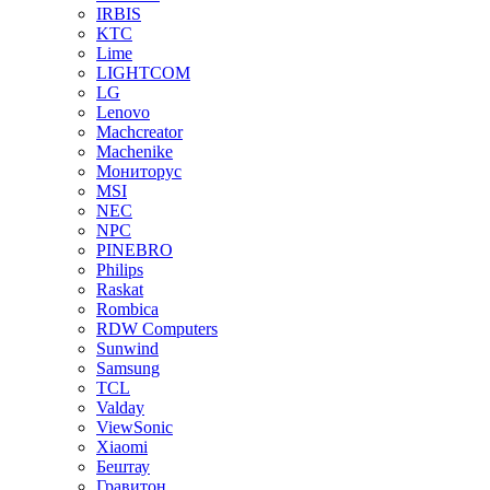
IRBIS
KTC
Lime
LIGHTCOM
LG
Lenovo
Machcreator
Machenike
Мониторус
MSI
NEC
NPC
PINEBRO
Philips
Raskat
Rombica
RDW Computers
Sunwind
Samsung
TCL
Valday
ViewSonic
Xiaomi
Бештау
Гравитон