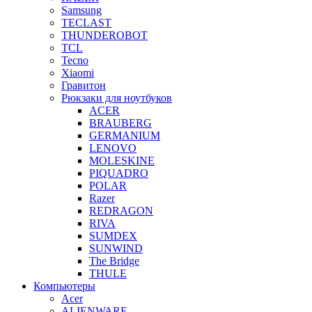
Samsung
TECLAST
THUNDEROBOT
TCL
Tecno
Xiaomi
Гравитон
Рюкзаки для ноутбуков
ACER
BRAUBERG
GERMANIUM
LENOVO
MOLESKINE
PIQUADRO
POLAR
Razer
REDRAGON
RIVA
SUMDEX
SUNWIND
The Bridge
THULE
Компьютеры
Acer
ALIENWARE