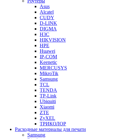
Роутеры
Asus
Alcatel
CUDY
D-LINK
DIGMA
H3C
HIKVISION
HPE
Huawei
IP-COM
Keenetic
MERCUSYS
MikroTik
Samsung
TCL
TENDA
TP-Link
Ubiquiti
Xiaomi
ZTE
ZyXEL
ТРИКОЛОР
Расходные материалы для печати
Samsung