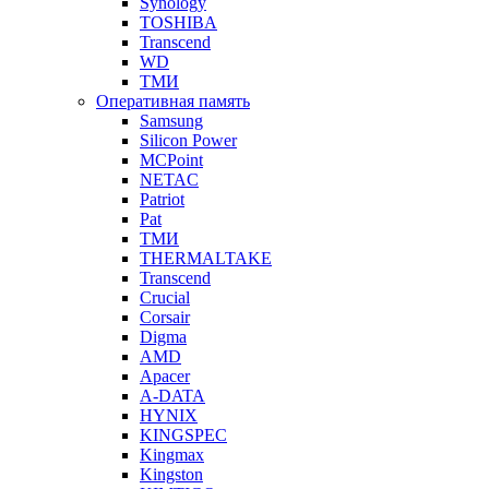
Synology
TOSHIBA
Transcend
WD
ТМИ
Оперативная память
Samsung
Silicon Power
MCPoint
NETAC
Patriot
Pat
ТМИ
THERMALTAKE
Transcend
Crucial
Corsair
Digma
AMD
Apacer
A-DATA
HYNIX
KINGSPEC
Kingmax
Kingston