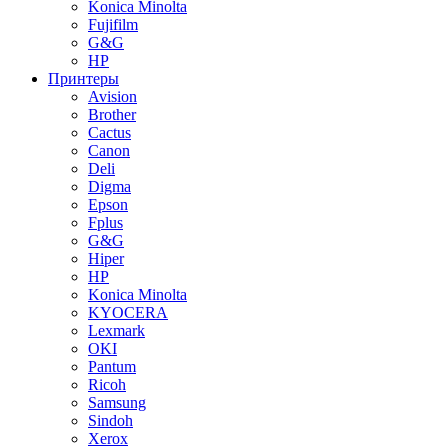
Konica Minolta
Fujifilm
G&G
HP
Принтеры
Avision
Brother
Cactus
Canon
Deli
Digma
Epson
Fplus
G&G
Hiper
HP
Konica Minolta
KYOCERA
Lexmark
OKI
Pantum
Ricoh
Samsung
Sindoh
Xerox