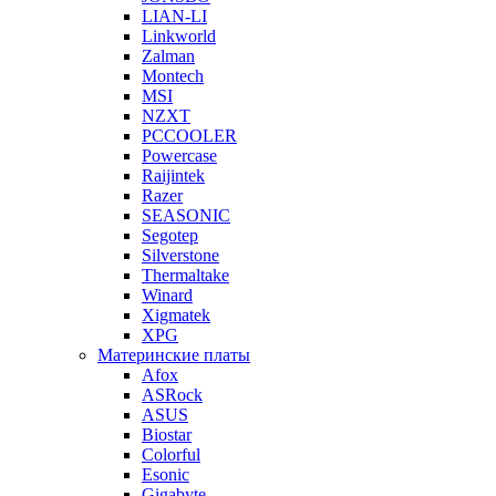
LIAN-LI
Linkworld
Zalman
Montech
MSI
NZXT
PCCOOLER
Powercase
Raijintek
Razer
SEASONIC
Segotep
Silverstone
Thermaltake
Winard
Xigmatek
XPG
Материнские платы
Afox
ASRock
ASUS
Biostar
Colorful
Esonic
Gigabyte