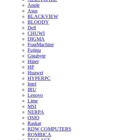
Apple
Asus
BLACKVIEW
BLOODY
Dell
CHUWI
DIGMA
FragMachine
Fujitsu
Gigabyte
Hiper
HP
Huawei
HYPERPC
Intel
IRU
Lenovo
Lime
MSI
NERPA
OSIO
Raskat
RDW COMPUTERS
ROMBICA