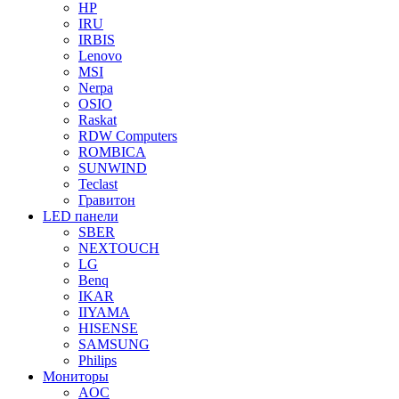
HP
IRU
IRBIS
Lenovo
MSI
Nerpa
OSIO
Raskat
RDW Computers
ROMBICA
SUNWIND
Teclast
Гравитон
LED панели
SBER
NEXTOUCH
LG
Benq
IKAR
IIYAMA
HISENSE
SAMSUNG
Philips
Мониторы
AOC