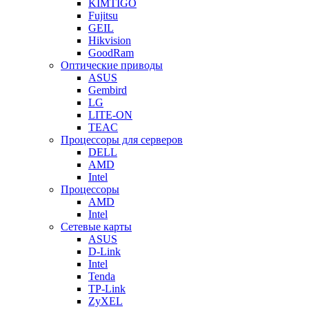
KIMTIGO
Fujitsu
GEIL
Hikvision
GoodRam
Оптические приводы
ASUS
Gembird
LG
LITE-ON
TEAC
Процессоры для серверов
DELL
AMD
Intel
Процессоры
AMD
Intel
Сетевые карты
ASUS
D-Link
Intel
Tenda
TP-Link
ZyXEL