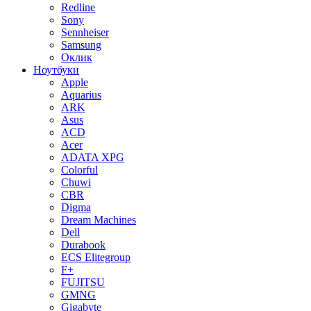
Redline
Sony
Sennheiser
Samsung
Оклик
Ноутбуки
Apple
Aquarius
ARK
Asus
ACD
Acer
ADATA XPG
Colorful
Chuwi
CBR
Digma
Dream Machines
Dell
Durabook
ECS Elitegroup
F+
FUJITSU
GMNG
Gigabyte