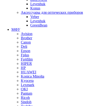
Levenhuk
Konus
Аксессуары для оптических приборов
Veber
Levenhuk
GreenBean
МФУ
Avision
Brother
Canon
Deli
Epson
Fplus
Fujifilm
HIPER
HP
HUAWEI
Konica Minolta
Kyocera
Lexmark
OKI
Pantum
Ricoh
Sindoh