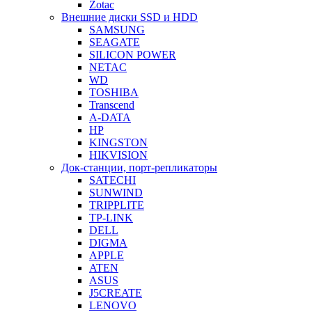
Zotac
Внешние диски SSD и HDD
SAMSUNG
SEAGATE
SILICON POWER
NETAC
WD
TOSHIBA
Transcend
A-DATA
HP
KINGSTON
HIKVISION
Док-станции, порт-репликаторы
SATECHI
SUNWIND
TRIPPLITE
TP-LINK
DELL
DIGMA
APPLE
ATEN
ASUS
J5CREATE
LENOVO