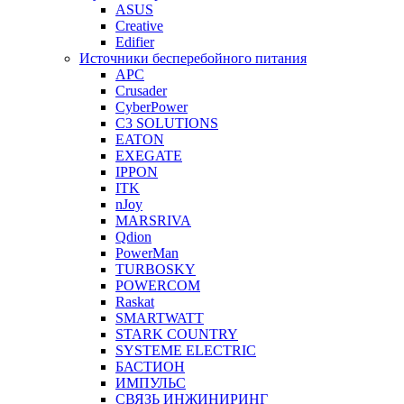
ASUS
Creative
Edifier
Источники бесперебойного питания
APC
Crusader
CyberPower
C3 SOLUTIONS
EATON
EXEGATE
IPPON
ITK
nJoy
MARSRIVA
Qdion
PowerMan
TURBOSKY
POWERCOM
Raskat
SMARTWATT
STARK COUNTRY
SYSTEME ELECTRIC
БАСТИОН
ИМПУЛЬС
СВЯЗЬ ИНЖИНИРИНГ