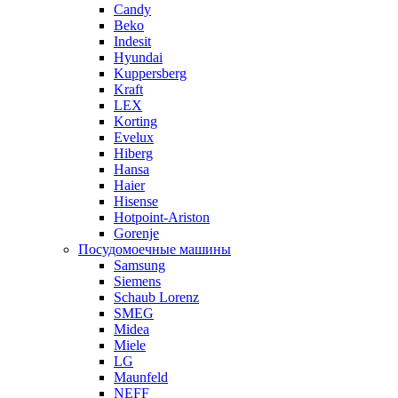
Candy
Beko
Indesit
Hyundai
Kuppersberg
Kraft
LEX
Korting
Evelux
Hiberg
Hansa
Haier
Hisense
Hotpoint-Ariston
Gorenje
Посудомоечные машины
Samsung
Siemens
Schaub Lorenz
SMEG
Midea
Miele
LG
Maunfeld
NEFF