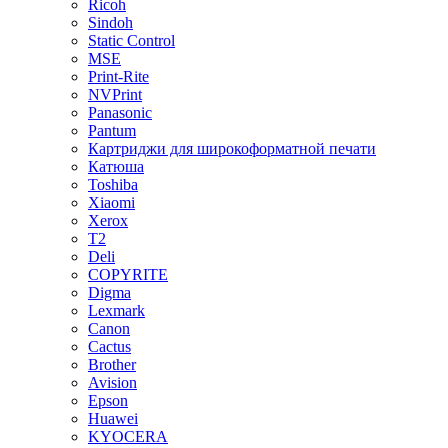
Ricoh
Sindoh
Static Control
MSE
Print-Rite
NVPrint
Panasonic
Pantum
Картриджи для широкоформатной печати
Катюша
Toshiba
Xiaomi
Xerox
T2
Deli
COPYRITE
Digma
Lexmark
Canon
Cactus
Brother
Avision
Epson
Huawei
KYOCERA