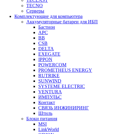
TECLAST
TECNO
Серверы
Комплектующие для компьютера
Аккумуляторные батареи для ИБП
Бастион
APC
BB
CSB
DELTA
EXEGATE
IPPON
POWERCOM
PROMETHEUS ENERGY
RUTRIKE
SUNWIND
SYSTEME ELECTRIC
VENTURA
ИМПУЛЬС
Контакт
СВЯЗЬ ИНЖИНИРИНГ
Штиль
Блоки питания
MSI
LinkWorld