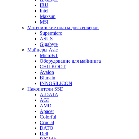
IRU
Intel
Maxsun
MSI
Материнские платы для серверов
Supermicro
ASUS
Gigabyte
Майнеры Asic
MicroBT
Оборудование для майнинга
CHILKOOT
Avalon
Bitmain
INNOSILICON
Накопители SSD
A-DATA
AGI
AMD
Apacer
Colorful
Crucial
DATO
Dell