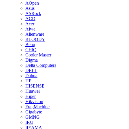
AOpen
Asus
ASRock
ACD
Acer
Aiwa
Alienware
BLOODY
Benq
CHiQ
Cooler Master
Digma
Delta Computers
DELL
Dahua
HP
HISENSE
Huawei
Hiper
Hikvision
FragMachine
Gigabyte
GMNG
IRU
IIYAMA