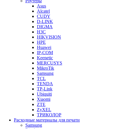
Роутеры
Asus
Alcatel
CUDY
D-LINK
DIGMA
H3C
HIKVISION
HPE
Huawei
IP-COM
Keenetic
MERCUSYS
MikroTik
Samsung
TCL
TENDA
TP-Link
Ubiquiti
Xiaomi
ZTE
ZyXEL
ТРИКОЛОР
Расходные материалы для печати
Samsung