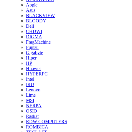
Apple
Asus
BLACKVIEW
BLOODY
Dell
CHUWI
DIGMA
FragMachine
Fujitsu
Gigabyte
Hiper
HP
Huawei
HYPERPC
Intel
IRU
Lenovo
Lime
MSI
NERPA
OSIO
Raskat
RDW COMPUTERS
ROMBICA