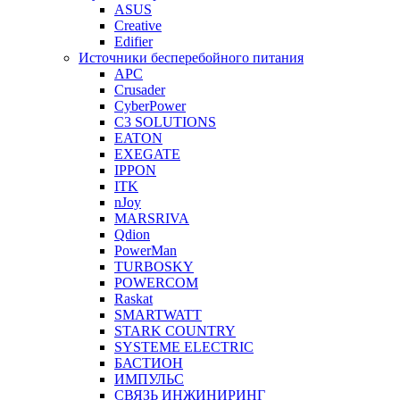
ASUS
Creative
Edifier
Источники бесперебойного питания
APC
Crusader
CyberPower
C3 SOLUTIONS
EATON
EXEGATE
IPPON
ITK
nJoy
MARSRIVA
Qdion
PowerMan
TURBOSKY
POWERCOM
Raskat
SMARTWATT
STARK COUNTRY
SYSTEME ELECTRIC
БАСТИОН
ИМПУЛЬС
СВЯЗЬ ИНЖИНИРИНГ