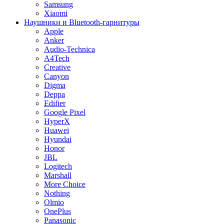
Samsung
Xiaomi
Наушники и Bluetooth-гарнитуры
Apple
Anker
Audio-Technica
A4Tech
Creative
Canyon
Digma
Deppa
Edifier
Google Pixel
HyperX
Huawei
Hyundai
Honor
JBL
Logitech
Marshall
More Choice
Nothing
Olmio
OnePlus
Panasonic