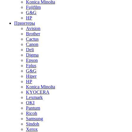
Konica Minolta
Fujifilm
G&G
HP
Принтеры
Avision
Brother
Cactus
Canon
Deli
Digma
Epson
Fplus
G&G
Hiper
HP
Konica Minolta
KYOCERA
Lexmark
OKI
Pantum
Ricoh
Samsung
Sindoh
Xerox