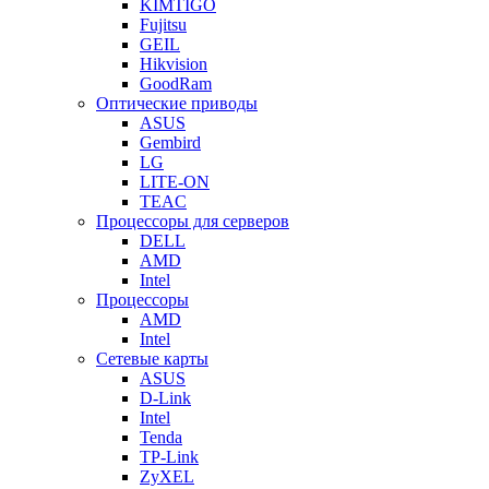
KIMTIGO
Fujitsu
GEIL
Hikvision
GoodRam
Оптические приводы
ASUS
Gembird
LG
LITE-ON
TEAC
Процессоры для серверов
DELL
AMD
Intel
Процессоры
AMD
Intel
Сетевые карты
ASUS
D-Link
Intel
Tenda
TP-Link
ZyXEL