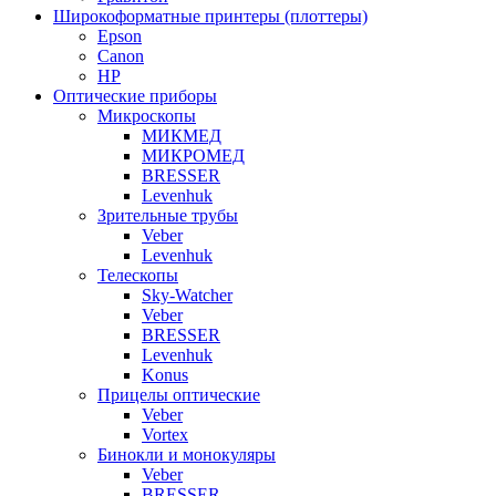
Широкоформатные принтеры (плоттеры)
Epson
Canon
HP
Оптические приборы
Микроскопы
МИКМЕД
МИКРОМЕД
BRESSER
Levenhuk
Зрительные трубы
Veber
Levenhuk
Телескопы
Sky-Watcher
Veber
BRESSER
Levenhuk
Konus
Прицелы оптические
Veber
Vortex
Бинокли и монокуляры
Veber
BRESSER