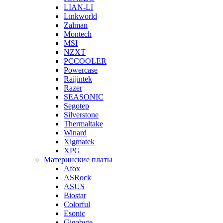
LIAN-LI
Linkworld
Zalman
Montech
MSI
NZXT
PCCOOLER
Powercase
Raijintek
Razer
SEASONIC
Segotep
Silverstone
Thermaltake
Winard
Xigmatek
XPG
Материнские платы
Afox
ASRock
ASUS
Biostar
Colorful
Esonic
Gigabyte