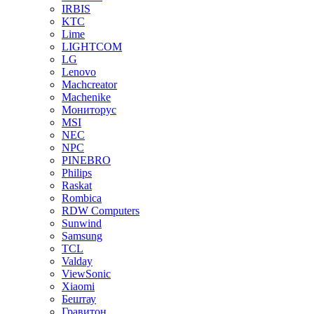
IRBIS
KTC
Lime
LIGHTCOM
LG
Lenovo
Machcreator
Machenike
Мониторус
MSI
NEC
NPC
PINEBRO
Philips
Raskat
Rombica
RDW Computers
Sunwind
Samsung
TCL
Valday
ViewSonic
Xiaomi
Бештау
Гравитон