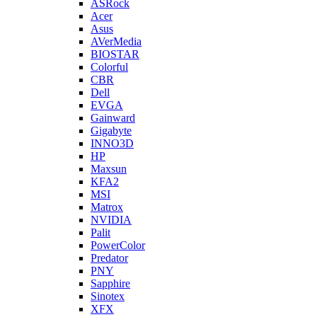
ASRock
Acer
Asus
AVerMedia
BIOSTAR
Colorful
CBR
Dell
EVGA
Gainward
Gigabyte
INNO3D
HP
Maxsun
KFA2
MSI
Matrox
NVIDIA
Palit
PowerColor
Predator
PNY
Sapphire
Sinotex
XFX