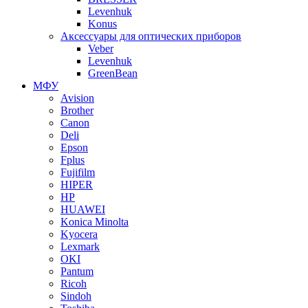
Levenhuk
Konus
Аксессуары для оптических приборов
Veber
Levenhuk
GreenBean
МФУ
Avision
Brother
Canon
Deli
Epson
Fplus
Fujifilm
HIPER
HP
HUAWEI
Konica Minolta
Kyocera
Lexmark
OKI
Pantum
Ricoh
Sindoh