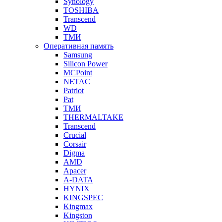
Synology
TOSHIBA
Transcend
WD
ТМИ
Оперативная память
Samsung
Silicon Power
MCPoint
NETAC
Patriot
Pat
ТМИ
THERMALTAKE
Transcend
Crucial
Corsair
Digma
AMD
Apacer
A-DATA
HYNIX
KINGSPEC
Kingmax
Kingston