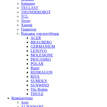
Samsung
TECLAST
THUNDEROBOT
TCL
Tecno
Xiaomi
Гравитон
Рюкзаки для ноутбуков
ACER
BRAUBERG
GERMANIUM
LENOVO
MOLESKINE
PIQUADRO
POLAR
Razer
REDRAGON
RIVA
SUMDEX
SUNWIND
The Bridge
THULE
Компьютеры
Acer
ALIENWARE