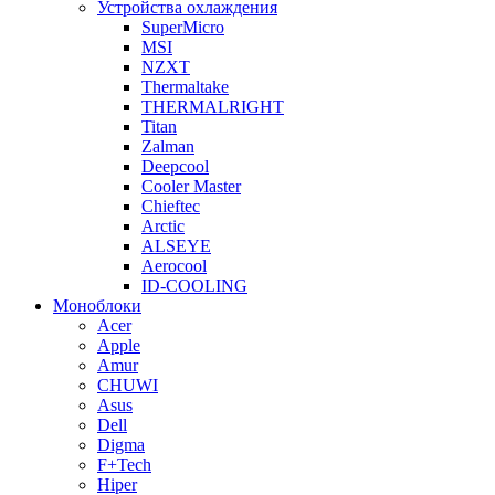
Устройства охлаждения
SuperMicro
MSI
NZXT
Thermaltake
THERMALRIGHT
Titan
Zalman
Deepcool
Cooler Master
Chieftec
Arctic
ALSEYE
Aerocool
ID-COOLING
Моноблоки
Acer
Apple
Amur
CHUWI
Asus
Dell
Digma
F+Tech
Hiper