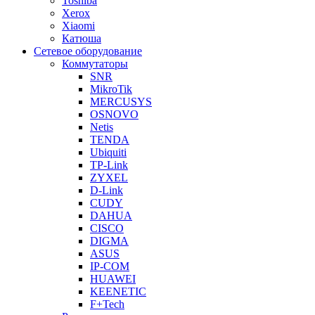
Toshiba
Xerox
Xiaomi
Катюша
Сетевое оборудование
Коммутаторы
SNR
MikroTik
MERCUSYS
OSNOVO
Netis
TENDA
Ubiquiti
TP-Link
ZYXEL
D-Link
CUDY
DAHUA
CISCO
DIGMA
ASUS
IP-COM
HUAWEI
KEENETIC
F+Tech