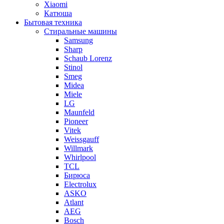
Xiaomi
Катюша
Бытовая техника
Стиральные машины
Samsung
Sharp
Schaub Lorenz
Stinol
Smeg
Midea
Miele
LG
Maunfeld
Pioneer
Vitek
Weissgauff
Willmark
Whirlpool
TCL
Бирюса
Electrolux
ASKO
Atlant
AEG
Bosch