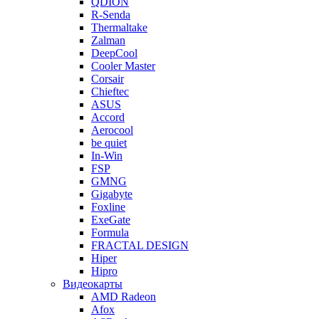
QDION
R-Senda
Thermaltake
Zalman
DeepCool
Cooler Master
Corsair
Chieftec
ASUS
Accord
Aerocool
be quiet
In-Win
FSP
GMNG
Gigabyte
Foxline
ExeGate
Formula
FRACTAL DESIGN
Hiper
Hipro
Видеокарты
AMD Radeon
Afox