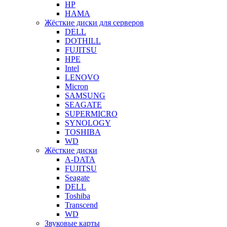
HP
HAMA
Жёсткие диски для серверов
DELL
DOTHILL
FUJITSU
HPE
Intel
LENOVO
Micron
SAMSUNG
SEAGATE
SUPERMICRO
SYNOLOGY
TOSHIBA
WD
Жёсткие диски
A-DATA
FUJITSU
Seagate
DELL
Toshiba
Transcend
WD
Звуковые карты