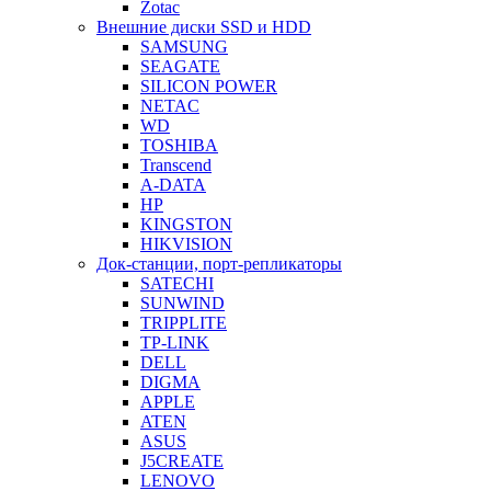
Zotac
Внешние диски SSD и HDD
SAMSUNG
SEAGATE
SILICON POWER
NETAC
WD
TOSHIBA
Transcend
A-DATA
HP
KINGSTON
HIKVISION
Док-станции, порт-репликаторы
SATECHI
SUNWIND
TRIPPLITE
TP-LINK
DELL
DIGMA
APPLE
ATEN
ASUS
J5CREATE
LENOVO