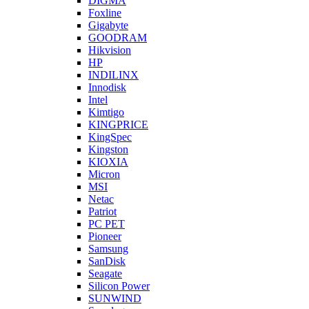
DIGMA
Foxline
Gigabyte
GOODRAM
Hikvision
HP
INDILINX
Innodisk
Intel
Kimtigo
KINGPRICE
KingSpec
Kingston
KIOXIA
Micron
MSI
Netac
Patriot
PC PET
Pioneer
Samsung
SanDisk
Seagate
Silicon Power
SUNWIND