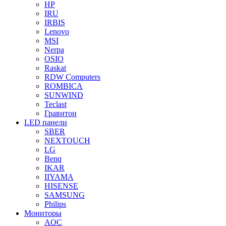
HP
IRU
IRBIS
Lenovo
MSI
Nerpa
OSIO
Raskat
RDW Computers
ROMBICA
SUNWIND
Teclast
Гравитон
LED панели
SBER
NEXTOUCH
LG
Benq
IKAR
IIYAMA
HISENSE
SAMSUNG
Philips
Мониторы
AOC