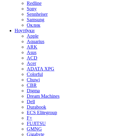
Redline
Sony
Sennheiser
Samsung
Оклик
Ноутбуки
Apple
Aquarius
ARK
Asus
ACD
Acer
ADATA XPG
Colorful
Chuwi
CBR
Digma
Dream Machines
Dell
Durabook
ECS Elitegroup
F+
FUJITSU
GMNG
Gigabyte