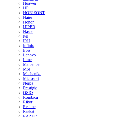
Huawei
HP
HORIZONT
Haier
Honor
HIPER
Hasee
Itel
IRU
Infinix
Irbis
Lenovo
Lime
Maibenben
MSI
Machenike
Microsoft
Nerpa
Prestigio
OSIO
Rombica
Rikor
Realme
Raskat
RAZER