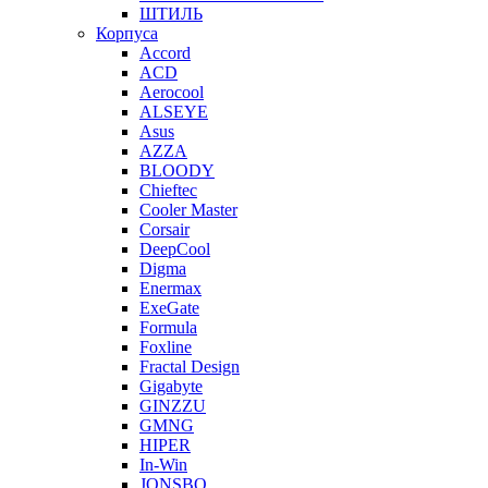
ШТИЛЬ
Корпуса
Accord
ACD
Aerocool
ALSEYE
Asus
AZZA
BLOODY
Chieftec
Cooler Master
Corsair
DeepCool
Digma
Enermax
ExeGate
Formula
Foxline
Fractal Design
Gigabyte
GINZZU
GMNG
HIPER
In-Win
JONSBO