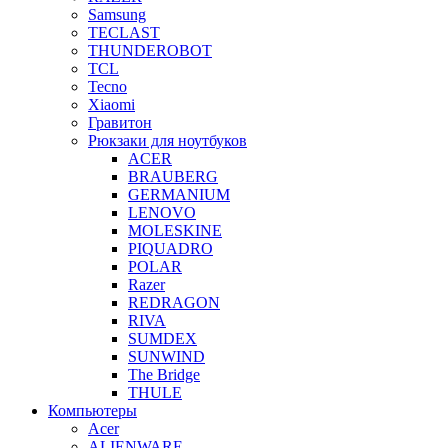
Samsung
TECLAST
THUNDEROBOT
TCL
Tecno
Xiaomi
Гравитон
Рюкзаки для ноутбуков
ACER
BRAUBERG
GERMANIUM
LENOVO
MOLESKINE
PIQUADRO
POLAR
Razer
REDRAGON
RIVA
SUMDEX
SUNWIND
The Bridge
THULE
Компьютеры
Acer
ALIENWARE