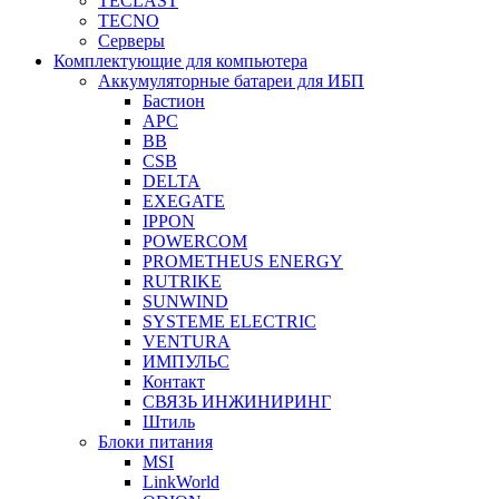
TECLAST
TECNO
Серверы
Комплектующие для компьютера
Аккумуляторные батареи для ИБП
Бастион
APC
BB
CSB
DELTA
EXEGATE
IPPON
POWERCOM
PROMETHEUS ENERGY
RUTRIKE
SUNWIND
SYSTEME ELECTRIC
VENTURA
ИМПУЛЬС
Контакт
СВЯЗЬ ИНЖИНИРИНГ
Штиль
Блоки питания
MSI
LinkWorld