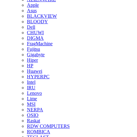
Apple
Asus
BLACKVIEW
BLOODY
Dell
CHUWI
DIGMA
FragMachine
Fujitsu
Gigabyte
Hiper
HP
Huawei
HYPERPC
Intel
IRU
Lenovo
Lime
MSI
NERPA
OSIO
Raskat
RDW COMPUTERS
ROMBICA