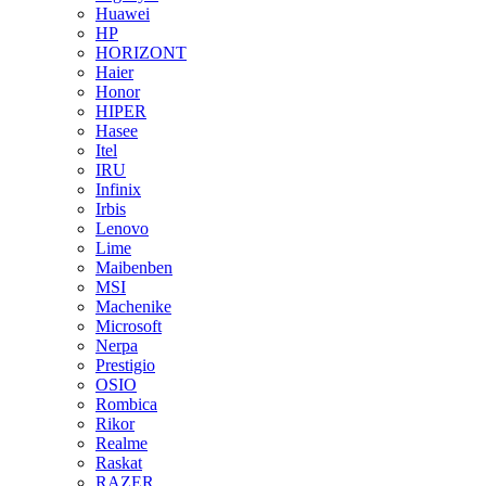
Huawei
HP
HORIZONT
Haier
Honor
HIPER
Hasee
Itel
IRU
Infinix
Irbis
Lenovo
Lime
Maibenben
MSI
Machenike
Microsoft
Nerpa
Prestigio
OSIO
Rombica
Rikor
Realme
Raskat
RAZER