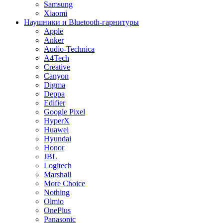
Samsung
Xiaomi
Наушники и Bluetooth-гарнитуры
Apple
Anker
Audio-Technica
A4Tech
Creative
Canyon
Digma
Deppa
Edifier
Google Pixel
HyperX
Huawei
Hyundai
Honor
JBL
Logitech
Marshall
More Choice
Nothing
Olmio
OnePlus
Panasonic