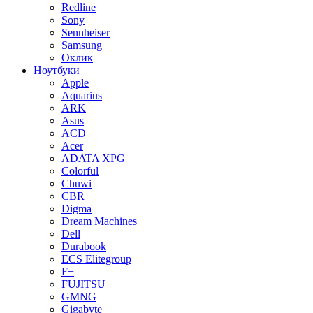
Redline
Sony
Sennheiser
Samsung
Оклик
Ноутбуки
Apple
Aquarius
ARK
Asus
ACD
Acer
ADATA XPG
Colorful
Chuwi
CBR
Digma
Dream Machines
Dell
Durabook
ECS Elitegroup
F+
FUJITSU
GMNG
Gigabyte